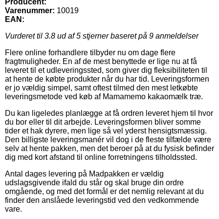
Producent:
Varenummer:
10019
EAN:
Vurderet til
3.8
ud af 5 stjerner baseret på
9
anmeldelser
Flere online forhandlere tilbyder nu om dage flere
fragtmuligheder. En af de mest benyttede er lige nu at få
leveret til et udleveringssted, som giver dig fleksibiliteten til
at hente de købte produkter når du har tid. Leveringsformen
er jo vældig simpel, samt oftest tilmed den mest letkøbte
leveringsmetode ved køb af Mamamemo kakaomælk træ.
Du kan ligeledes planlægge at få ordren leveret hjem til hvor
du bor eller til dit arbejde. Leveringsformen bliver somme
tider et hak dyrere, men lige så vel yderst hensigtsmæssig.
Den billigste leveringsmanér vil dog i de fleste tilfælde være
selv at hente pakken, men det beroer på at du fysisk befinder
dig med kort afstand til online forretningens tilholdssted.
Antal dages levering på Madpakken er vældig
udslagsgivende ifald du står og skal bruge din ordre
omgående, og med det formål er det nemlig relevant at du
finder den anslåede leveringstid ved den vedkommende
vare.