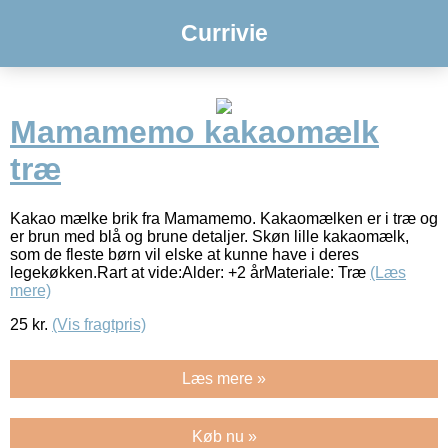
Currivie
Mamamemo kakaomælk
træ
Kakao mælke brik fra Mamamemo. Kakaomælken er i træ og
er brun med blå og brune detaljer. Skøn lille kakaomælk,
som de fleste børn vil elske at kunne have i deres
legekøkken.Rart at vide:Alder: +2 årMateriale: Træ
(Læs
mere)
25
kr.
(Vis fragtpris)
Læs mere »
Køb nu »