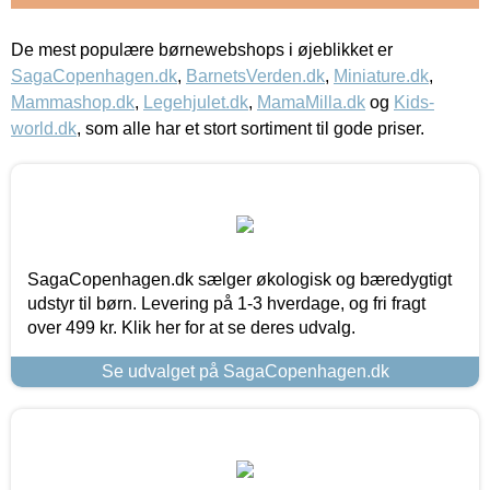
De mest populære børnewebshops i øjeblikket er
SagaCopenhagen.dk
,
BarnetsVerden.dk
,
Miniature.dk
,
Mammashop.dk
,
Legehjulet.dk
,
MamaMilla.dk
og
Kids-
world.dk
, som alle har et stort sortiment til gode priser.
SagaCopenhagen.dk sælger økologisk og bæredygtigt
udstyr til børn. Levering på 1-3 hverdage, og fri fragt
over 499 kr. Klik her for at se deres udvalg.
Se udvalget på SagaCopenhagen.dk