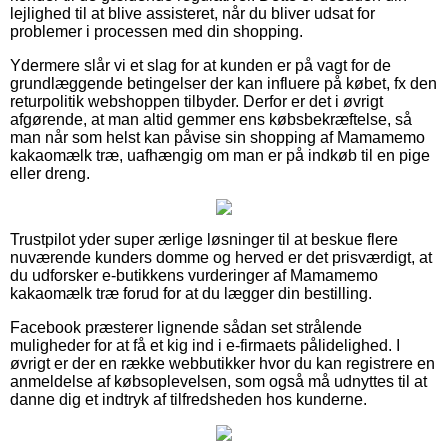
lejlighed til at blive assisteret, når du bliver udsat for
problemer i processen med din shopping.
Ydermere slår vi et slag for at kunden er på vagt for de
grundlæggende betingelser der kan influere på købet, fx den
returpolitik webshoppen tilbyder. Derfor er det i øvrigt
afgørende, at man altid gemmer ens købsbekræftelse, så
man når som helst kan påvise sin shopping af Mamamemo
kakaomælk træ, uafhængig om man er på indkøb til en pige
eller dreng.
Trustpilot yder super ærlige løsninger til at beskue flere
nuværende kunders domme og herved er det prisværdigt, at
du udforsker e-butikkens vurderinger af Mamamemo
kakaomælk træ forud for at du lægger din bestilling.
Facebook præsterer lignende sådan set strålende
muligheder for at få et kig ind i e-firmaets pålidelighed. I
øvrigt er der en række webbutikker hvor du kan registrere en
anmeldelse af købsoplevelsen, som også må udnyttes til at
danne dig et indtryk af tilfredsheden hos kunderne.