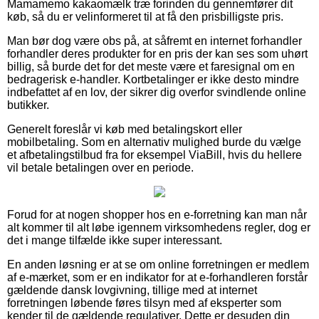
Mamamemo kakaomælk træ forinden du gennemfører dit
køb, så du er velinformeret til at få den prisbilligste pris.
Man bør dog være obs på, at såfremt en internet forhandler
forhandler deres produkter for en pris der kan ses som uhørt
billig, så burde det for det meste være et faresignal om en
bedragerisk e-handler. Kortbetalinger er ikke desto mindre
indbefattet af en lov, der sikrer dig overfor svindlende online
butikker.
Generelt foreslår vi køb med betalingskort eller
mobilbetaling. Som en alternativ mulighed burde du vælge
et afbetalingstilbud fra for eksempel ViaBill, hvis du hellere
vil betale betalingen over en periode.
Forud for at nogen shopper hos en e-forretning kan man når
alt kommer til alt løbe igennem virksomhedens regler, dog er
det i mange tilfælde ikke super interessant.
En anden løsning er at se om online forretningen er medlem
af e-mærket, som er en indikator for at e-forhandleren forstår
gældende dansk lovgivning, tillige med at internet
forretningen løbende føres tilsyn med af eksperter som
kender til de gældende regulativer. Dette er desuden din