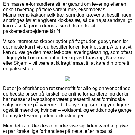
En masse e-forhandlere stiller garanti om levering efter en
enkelt hverdag på flere varenumre, eksempelvis
Mamamemo kakaomælk træ, som dog kræver at bestillingen
anbringes før et angivent klokkeslæt, så de højst sandsynligt
kan nå at få produkterne afsendt forud for at
pakkemedarbejderne får fri.
Visse internet selskaber byder på fragt uden gebyr, men for
det meste kun hvis du bestiller for en konkret sum. Alternativt
kan du vælge den mest letkøbte leveringsløsning, som oftest
– ligegyldigt om man opholder sig ved Taastrup, Nakskov
eller Skjern – vil være at få fragtfirmaet til at køre din ordre til
en pakkeshop.
Det er jo efterhånden ret smertefrit for alle og enhver at finde
de bedste priser på forskellige online forhandlere, og derfor
har masser af webshops været presset til at at formindske
salgspriserne på varerne – til babyer og børn, og yderligere
også til mænd og kvinder – voldsomt, og endda nogle gange
frembyde levering uden omkostninger.
Men det kan ikke desto mindre vise sig tiden værd at prøve
et par forskellige forhandlere på nettet efter rabat på