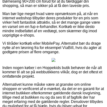
Børneseng 90×200 cm forud for at du færdiggør din
shopping, så man er sikker på at få den laveste pris.
Man bør lige meget hvad være opmærksom på, at når en
internet webshop tilbyder deres produkter for en pris som
virker helt fantastisk attraktiv, så er det mange gange være
en varsel om en fup e-forhandler. Kortkøb er ikke desto
mindre indbefattet af en vedtægt, som skærmer dig imod
uoprigtige e-shops.
Vi tilråder kortkøb eller MobilePay. Alternativt bør du drage
nytte af en løsning fra for eksempel ViaBill, hvis du agter at
godtgøre prisen af flere omgange.
Inden nogen køber i en Hoppekids butik behøver de når alt
kommer til alt se på webbutikkens vilkår, dog er det oftest et
omfattende projekt.
Alternativet kunne måske være at granske om online
shoppen er verificeret af e-mærket, da det er en garanti for at
internet butikken efterkommer gældende dansk lovgivning,
tillige med at butikken nu og da ses til af fagfolk der har
meget erfaring med de gældende regler. Derudover tilbydes
du mulighed for at få hjælp, hvis du bliver udsat for