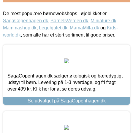
De mest populære børnewebshops i øjeblikket er
SagaCopenhagen.dk
,
BarnetsVerden.dk
,
Miniature.dk
,
Mammashop.dk
,
Legehjulet.dk
,
MamaMilla.dk
og
Kids-
world.dk
, som alle har et stort sortiment til gode priser.
SagaCopenhagen.dk sælger økologisk og bæredygtigt
udstyr til børn. Levering på 1-3 hverdage, og fri fragt
over 499 kr. Klik her for at se deres udvalg.
Se udvalget på SagaCopenhagen.dk