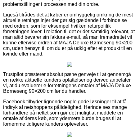
problemstillinger i processen med din ordre.
Ligeså tilrådes det at køber er omhyggelig omkring de mest
aktuelle retningslinjer der gør sig gældende i forbindelse
med ordren, som for eksempel hvilken returpolitik
forretningen lover. I relation til det er det samtidig relevant, at
man altid bevarer sin faktura e-mail, så man fremadrettet vil
kunne eftervise ordren af MAJA Deluxe Børneseng 90×200
cm, uden hensyn til om du er på udkig efter et produkt til en
kvinde eller mand.
Trustpilot præsterer absolut pæne genveje til at gennemgå
en række aktuelle kunders opfattelser og derved anbefaler
vi, at du evaluerer e-forretningens omtaler af MAJA Deluxe
Børneseng 90×200 cm før du handler.
Facebook tilbyder lignende nogle gode løsninger til at få
indtryk af netshoppens pålidelighed. Herinde ses mange
forhandlere på nettet som gør det muligt at meddele en
omtale af deres køb, som ydermere burde bruges til at
fornemme tidligere kunders oplevelser.