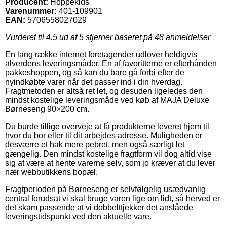
Producent:
Hoppekids
Varenummer:
401-109901
EAN:
5706558027029
Vurderet til
4.5
ud af 5 stjerner baseret på
48
anmeldelser
En lang række internet foretagender udlover heldigvis
alverdens leveringsmåder. En af favoritterne er efterhånden
pakkeshoppen, og så kan du bare gå forbi efter de
nyindkøbte varer når det passer ind i din hverdag.
Fragtmetoden er altså ret let, og desuden ligeledes den
mindst kostelige leveringsmåde ved køb af MAJA Deluxe
Børneseng 90×200 cm.
Du burde tillige overveje at få produkterne leveret hjem til
hvor du bor eller til dit arbejdes adresse. Muligheden er
desværre et hak mere pebret, men også særligt let
gængelig. Den mindst kostelige fragtform vil dog altid vise
sig at være at hente varerne selv, som jo kræver at du lever
nær webbutikkens bopæl.
Fragtperioden på Børneseng er selvfølgelig usædvanlig
central forudsat vi skal bruge varen lige om lidt, så herved er
det skam passende at vi dobbelttjekker det anslåede
leveringstidspunkt ved den aktuelle vare.