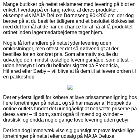
Mange butikker på nettet reklamerer med levering på blot en
enkelt hverdag på en lang række af deres produkter,
eksempelvis MAJA Deluxe Børneseng 90×200 cm, der dog
beroer på at du bestiller tidligere end et besluttet klokkeslæt,
med det formål at de har en chance for at nå at få produktet
ordnet inden lagermedarbejderne tager hjem.
Nogle få forhandlere på nettet yder levering uden
omkostninger, men oftest er det så nødvendigt at der
bestilles for en konkret pris. Som alternativ skulle du
udvælge den mindst kostelige leveringsmåde, som oftest –
uden hensyn til om du befinder sig tæt på Fredericia,
Hillerød eller Sæby – vil blive at få dem til at levere ordren til
en pakkeshop.
Det er yderst ligetil for købere at lave prissammenligning hos
flere forretninger på nettet, og så har masser af Hoppekids
online outlets fundet det uundgåeligt at nedsætte priserne på
deres varer – til børn, samt også til mænd og kvinder –
drastisk, og endda nogle gange love levering uden gebyr.
Det kan dog immervæk vise sig gunstigt at prøve forskellige
forretninger på nettet efter udsalg på MAJA Deluxe