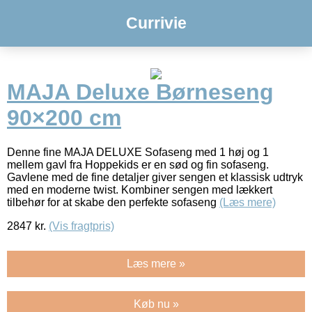
Currivie
MAJA Deluxe Børneseng
90×200 cm
Denne fine MAJA DELUXE Sofaseng med 1 høj og 1
mellem gavl fra Hoppekids er en sød og fin sofaseng.
Gavlene med de fine detaljer giver sengen et klassisk udtryk
med en moderne twist. Kombiner sengen med lækkert
tilbehør for at skabe den perfekte sofaseng
(Læs mere)
2847
kr.
(Vis fragtpris)
Læs mere »
Køb nu »