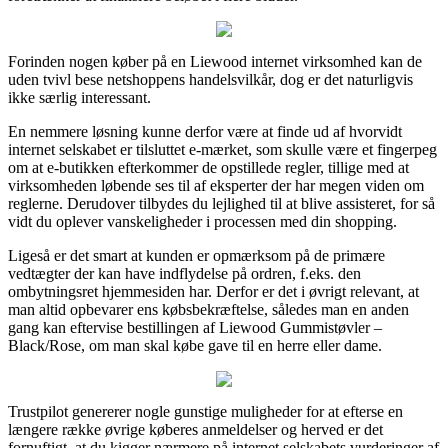
Forinden nogen køber på en Liewood internet virksomhed kan de
uden tvivl bese netshoppens handelsvilkår, dog er det naturligvis
ikke særlig interessant.
En nemmere løsning kunne derfor være at finde ud af hvorvidt
internet selskabet er tilsluttet e-mærket, som skulle være et fingerpeg
om at e-butikken efterkommer de opstillede regler, tillige med at
virksomheden løbende ses til af eksperter der har megen viden om
reglerne. Derudover tilbydes du lejlighed til at blive assisteret, for så
vidt du oplever vanskeligheder i processen med din shopping.
Ligeså er det smart at kunden er opmærksom på de primære
vedtægter der kan have indflydelse på ordren, f.eks. den
ombytningsret hjemmesiden har. Derfor er det i øvrigt relevant, at
man altid opbevarer ens købsbekræftelse, således man en anden
gang kan eftervise bestillingen af Liewood Gummistøvler –
Black/Rose, om man skal købe gave til en herre eller dame.
Trustpilot genererer nogle gunstige muligheder for at efterse en
længere række øvrige køberes anmeldelser og herved er det
fornuftigt, at du kigger nærmere på internet selskabets vurderinger af