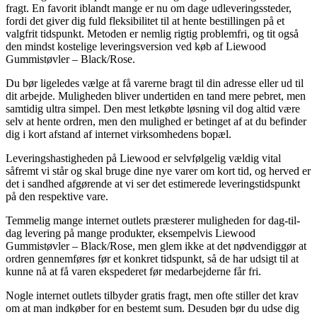
fragt. En favorit iblandt mange er nu om dage udleveringssteder,
fordi det giver dig fuld fleksibilitet til at hente bestillingen på et
valgfrit tidspunkt. Metoden er nemlig rigtig problemfri, og tit også
den mindst kostelige leveringsversion ved køb af Liewood
Gummistøvler – Black/Rose.
Du bør ligeledes vælge at få varerne bragt til din adresse eller ud til
dit arbejde. Muligheden bliver undertiden en tand mere pebret, men
samtidig ultra simpel. Den mest letkøbte løsning vil dog altid være
selv at hente ordren, men den mulighed er betinget af at du befinder
dig i kort afstand af internet virksomhedens bopæl.
Leveringshastigheden på Liewood er selvfølgelig vældig vital
såfremt vi står og skal bruge dine nye varer om kort tid, og herved er
det i sandhed afgørende at vi ser det estimerede leveringstidspunkt
på den respektive vare.
Temmelig mange internet outlets præsterer muligheden for dag-til-
dag levering på mange produkter, eksempelvis Liewood
Gummistøvler – Black/Rose, men glem ikke at det nødvendiggør at
ordren gennemføres før et konkret tidspunkt, så de har udsigt til at
kunne nå at få varen ekspederet før medarbejderne får fri.
Nogle internet outlets tilbyder gratis fragt, men ofte stiller det krav
om at man indkøber for en bestemt sum. Desuden bør du udse dig