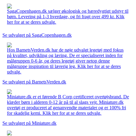
SagaCopenhagen.dk sælger økologisk og bæredygtigt udstyr til
børn. Levering på 1-3 hverdage, og fri fragt over 499 kr. Klik
her for at se deres udvalg.
Se udvalget på SagaCopenhagen.dk
Hos BarnetsVerden.dk har de nøje udvalgt legetøj med fokus
på kvalitet, udvikling og læring. De er specialiseret inden for
målgruppen 0-6 år, og deres legetøj giver netop denne
målgruppe inspiration til lærerig leg. Klik her for at se deres
udvalg.
Se udvalget på BarnetsVerden.dk
Miniature.dk er et førende B Corp certificeret overtøjsbrand. De
klæder børn i alderen 0-12 år på til al slags vejr. Miniature.dk
overtøj er produceret af genanvendte materialer og er 100% fri
for skadelig kemi. Klik her for at se deres udvalg.
Se udvalget på Miniature.dk