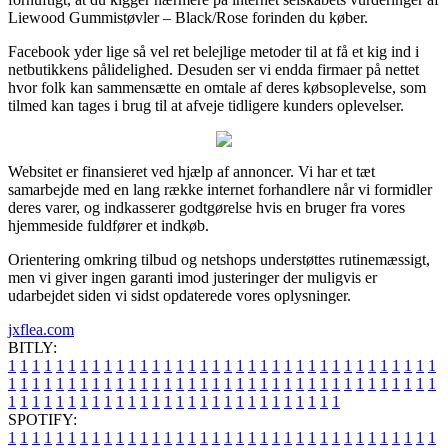
Liewood Gummistøvler – Black/Rose forinden du køber.
Facebook yder lige så vel ret belejlige metoder til at få et kig ind i
netbutikkens pålidelighed. Desuden ser vi endda firmaer på nettet
hvor folk kan sammensætte en omtale af deres købsoplevelse, som
tilmed kan tages i brug til at afveje tidligere kunders oplevelser.
Websitet er finansieret ved hjælp af annoncer. Vi har et tæt
samarbejde med en lang række internet forhandlere når vi formidler
deres varer, og indkasserer godtgørelse hvis en bruger fra vores
hjemmeside fuldfører et indkøb.
Orientering omkring tilbud og netshops understøttes rutinemæssigt,
men vi giver ingen garanti imod justeringer der muligvis er
udarbejdet siden vi sidst opdaterede vores oplysninger.
jxflea.com
BITLY:
1
1
1
1
1
1
1
1
1
1
1
1
1
1
1
1
1
1
1
1
1
1
1
1
1
1
1
1
1
1
1
1
1
1
1
1
1
1
1
1
1
1
1
1
1
1
1
1
1
1
1
1
1
1
1
1
1
1
1
1
1
1
1
1
1
1
1
1
1
1
1
1
1
1
1
1
1
1
1
1
1
1
1
1
1
1
1
1
1
1
1
1
1
1
1
1
1
1
1
1
SPOTIFY:
1
1
1
1
1
1
1
1
1
1
1
1
1
1
1
1
1
1
1
1
1
1
1
1
1
1
1
1
1
1
1
1
1
1
1
1