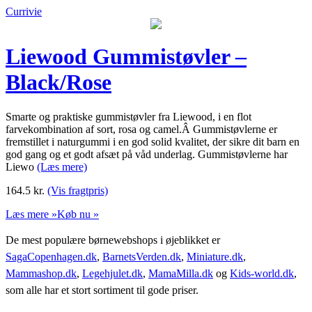
Currivie
Liewood Gummistøvler –
Black/Rose
Smarte og praktiske gummistøvler fra Liewood, i en flot
farvekombination af sort, rosa og camel.Â Gummistøvlerne er
fremstillet i naturgummi i en god solid kvalitet, der sikre dit barn en
god gang og et godt afsæt på våd underlag. Gummistøvlerne har
Liewo
(Læs mere)
164.5
kr.
(Vis fragtpris)
Læs mere »
Køb nu »
De mest populære børnewebshops i øjeblikket er
SagaCopenhagen.dk
,
BarnetsVerden.dk
,
Miniature.dk
,
Mammashop.dk
,
Legehjulet.dk
,
MamaMilla.dk
og
Kids-world.dk
,
som alle har et stort sortiment til gode priser.