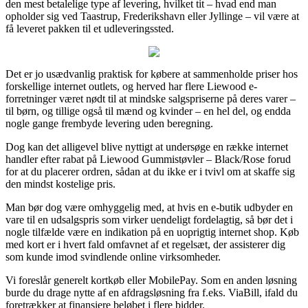
den mest betalelige type af levering, hvilket tit – hvad end man
opholder sig ved Taastrup, Frederikshavn eller Jyllinge – vil være at
få leveret pakken til et udleveringssted.
Det er jo usædvanlig praktisk for købere at sammenholde priser hos
forskellige internet outlets, og herved har flere Liewood e-
forretninger været nødt til at mindske salgspriserne på deres varer –
til børn, og tillige også til mænd og kvinder – en hel del, og endda
nogle gange frembyde levering uden beregning.
Dog kan det alligevel blive nyttigt at undersøge en række internet
handler efter rabat på Liewood Gummistøvler – Black/Rose forud
for at du placerer ordren, sådan at du ikke er i tvivl om at skaffe sig
den mindst kostelige pris.
Man bør dog være omhyggelig med, at hvis en e-butik udbyder en
vare til en udsalgspris som virker uendeligt fordelagtig, så bør det i
nogle tilfælde være en indikation på en uoprigtig internet shop. Køb
med kort er i hvert fald omfavnet af et regelsæt, der assisterer dig
som kunde imod svindlende online virksomheder.
Vi foreslår generelt kortkøb eller MobilePay. Som en anden løsning
burde du drage nytte af en afdragsløsning fra f.eks. ViaBill, ifald du
foretrækker at finansiere beløbet i flere bidder.