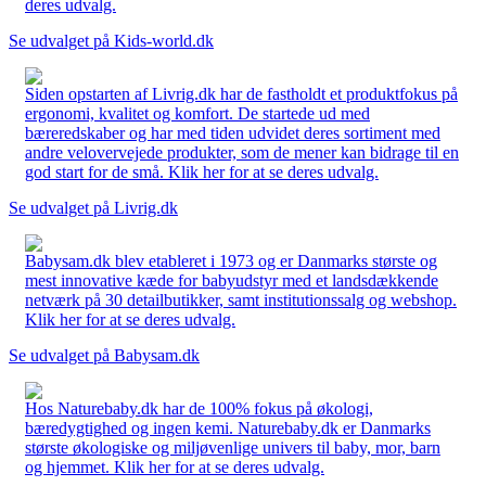
deres udvalg.
Se udvalget på Kids-world.dk
Siden opstarten af Livrig.dk har de fastholdt et produktfokus på
ergonomi, kvalitet og komfort. De startede ud med
bæreredskaber og har med tiden udvidet deres sortiment med
andre velovervejede produkter, som de mener kan bidrage til en
god start for de små. Klik her for at se deres udvalg.
Se udvalget på Livrig.dk
Babysam.dk blev etableret i 1973 og er Danmarks største og
mest innovative kæde for babyudstyr med et landsdækkende
netværk på 30 detailbutikker, samt institutionssalg og webshop.
Klik her for at se deres udvalg.
Se udvalget på Babysam.dk
Hos Naturebaby.dk har de 100% fokus på økologi,
bæredygtighed og ingen kemi. Naturebaby.dk er Danmarks
største økologiske og miljøvenlige univers til baby, mor, barn
og hjemmet. Klik her for at se deres udvalg.