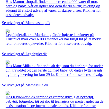
Hos Mammashop.dk finder du mere end 4.000 varer til mor,
barn og baby. Når du køber hos dem får du hurtig levering og
adgang til et stort udvalg af varer, til skarpe priser. Klik her for
at se deres udvalg.
Se udvalget på Mammashop.dk
Legehjulet.dk er e-Mærket og får de højeste karakterer på
Trustpilot hvor over 6.000 mennesker har brugt tid på at melde
retur om deres oplevelse. Klik her for at se deres udvalg.
Se udvalget på Legehjulet.dk
Hos MamaMilla.dk finder du alt det, som du har brug for under
din graviditet og den første tid med baby. 60 dages byttegaranti
og hurtig levering for kun 29 kr. Klik her for at se deres udvalg.
Se udvalget på MamaMilla.dk
Hos Kids-world.dk fører de et kæmpe udvalg af børnetøj,
babytøj, børnesko, tøj og sko til teenagers og meget andet fra de
bedste nationale og internationale brands. Klik her for at se