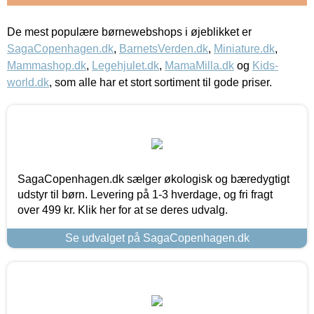
De mest populære børnewebshops i øjeblikket er
SagaCopenhagen.dk
,
BarnetsVerden.dk
,
Miniature.dk
,
Mammashop.dk
,
Legehjulet.dk
,
MamaMilla.dk
og
Kids-
world.dk
, som alle har et stort sortiment til gode priser.
SagaCopenhagen.dk sælger økologisk og bæredygtigt
udstyr til børn. Levering på 1-3 hverdage, og fri fragt
over 499 kr. Klik her for at se deres udvalg.
Se udvalget på SagaCopenhagen.dk