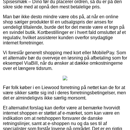
Spisesmæk – Dino før du placerer ordren, så du er på den
sikre side med at opnå den mest betalelige pris.
Man bør ikke desto mindre være obs på, at når en online
shop sælger produkter til en udsalgspris der anses for
uendeligt tiltalende, burde det for det meste være et tegn på
en svindel butik. Kortbestillinger er i hvert fald omsluttet af et
regulativ, hvilket assisterer kunden overfor snydagtige
internet forretninger.
Vi foreslår generelt shopping med kort eller MobilePay. Som
et alternativ bør du overveje en løsning på afbetaling som for
eksempel ViaBill, når du ønsker at dække omkostningerne
over et længere tidsrum.
Før folk køber i en Liewood forretning på nettet kan de for at
være sikker sætte sig ind i deres forretningsbetingelser, men
det er almindeligvis ikke særlig morsomt.
Et alternativt forslag kan derfor være at bemærke hvorvidt
internet shoppen er støttet af e-mærket, som kan være en
indikation om at netshoppen forsvarer de danske
retningslinjer, samt at e-shoppen nu og da ses til af
specialister som forstår lovene på området. Det er en rigtig