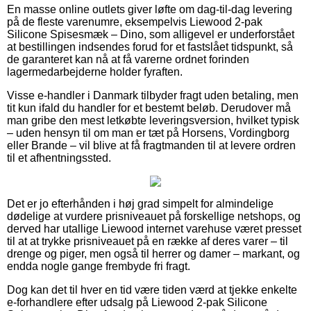
En masse online outlets giver løfte om dag-til-dag levering
på de fleste varenumre, eksempelvis Liewood 2-pak
Silicone Spisesmæk – Dino, som alligevel er underforstået
at bestillingen indsendes forud for et fastslået tidspunkt, så
de garanteret kan nå at få varerne ordnet forinden
lagermedarbejderne holder fyraften.
Visse e-handler i Danmark tilbyder fragt uden betaling, men
tit kun ifald du handler for et bestemt beløb. Derudover må
man gribe den mest letkøbte leveringsversion, hvilket typisk
– uden hensyn til om man er tæt på Horsens, Vordingborg
eller Brande – vil blive at få fragtmanden til at levere ordren
til et afhentningssted.
Det er jo efterhånden i høj grad simpelt for almindelige
dødelige at vurdere prisniveauet på forskellige netshops, og
derved har utallige Liewood internet varehuse været presset
til at at trykke prisniveauet på en række af deres varer – til
drenge og piger, men også til herrer og damer – markant, og
endda nogle gange frembyde fri fragt.
Dog kan det til hver en tid være tiden værd at tjekke enkelte
e-forhandlere efter udsalg på Liewood 2-pak Silicone