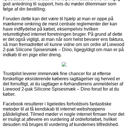
god anledning til support, hvis du møder dilemmaer som
følge af din bestilling.
Foruden dette kan det være til hjælp at man er oppe på
mærkerne omkring de mest centrale reglementer der kan
have indflydelse på købet, eksempelvis hvilken
returrettighed internet forretningen bruger. På grund af dette
er det også vigtigt, at man når som helst bevarer ens faktura,
så man fremadrettet vil kunne vidne om sin ordre af Liewood
2-pak Silicone Spisesmæk – Dino, ligegyldigt om man er på
indkøb til en pige eller dreng.
Trustpilot leverer immervæk fine chancer for at efterse
forskellige eksisterende køberes iagttagelser og herved er
det fornuftigt, at du iagttager e-forhandlerens anmeldelser af
Liewood 2-pak Silicone Spisesmæk – Dino forud for at du
køber.
Facebook resulterer i ligeledes forholdsvis fantastiske
metoder til at få kendskab til internet webshoppens
pålidelighed. Tilmed møder vi nogle internet firmaer hvor det
er muligt at aflevere en vurdering af ordreforløbet, hvilket
desuden må bruges til vurdering af kundernes tilfredshed.