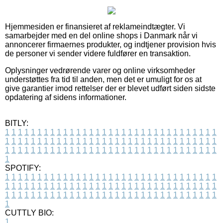
Hjemmesiden er finansieret af reklameindtægter. Vi
samarbejder med en del online shops i Danmark når vi
annoncerer firmaernes produkter, og indtjener provision hvis
de personer vi sender videre fuldfører en transaktion.
Oplysninger vedrørende varer og online virksomheder
understøttes fra tid til anden, men det er umuligt for os at
give garantier imod rettelser der er blevet udført siden sidste
opdatering af sidens informationer.
BITLY:
1
1
1
1
1
1
1
1
1
1
1
1
1
1
1
1
1
1
1
1
1
1
1
1
1
1
1
1
1
1
1
1
1
1
1
1
1
1
1
1
1
1
1
1
1
1
1
1
1
1
1
1
1
1
1
1
1
1
1
1
1
1
1
1
1
1
1
1
1
1
1
1
1
1
1
1
1
1
1
1
1
1
1
1
1
1
1
1
1
1
1
1
1
1
1
1
1
1
1
1
SPOTIFY:
1
1
1
1
1
1
1
1
1
1
1
1
1
1
1
1
1
1
1
1
1
1
1
1
1
1
1
1
1
1
1
1
1
1
1
1
1
1
1
1
1
1
1
1
1
1
1
1
1
1
1
1
1
1
1
1
1
1
1
1
1
1
1
1
1
1
1
1
1
1
1
1
1
1
1
1
1
1
1
1
1
1
1
1
1
1
1
1
1
1
1
1
1
1
1
1
1
1
1
1
CUTTLY BIO:
1