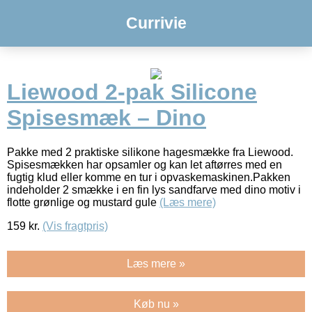
Currivie
Liewood 2-pak Silicone
Spisesmæk – Dino
Pakke med 2 praktiske silikone hagesmække fra Liewood.
Spisesmækken har opsamler og kan let aftørres med en
fugtig klud eller komme en tur i opvaskemaskinen.Pakken
indeholder 2 smække i en fin lys sandfarve med dino motiv i
flotte grønlige og mustard gule
(Læs mere)
159
kr.
(Vis fragtpris)
Læs mere »
Køb nu »