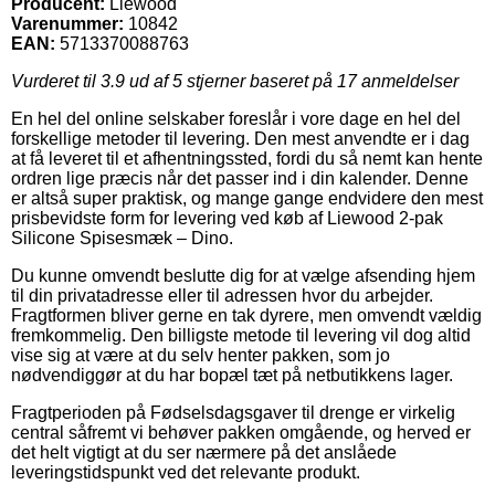
Producent:
Liewood
Varenummer:
10842
EAN:
5713370088763
Vurderet til
3.9
ud af 5 stjerner baseret på
17
anmeldelser
En hel del online selskaber foreslår i vore dage en hel del
forskellige metoder til levering. Den mest anvendte er i dag
at få leveret til et afhentningssted, fordi du så nemt kan hente
ordren lige præcis når det passer ind i din kalender. Denne
er altså super praktisk, og mange gange endvidere den mest
prisbevidste form for levering ved køb af Liewood 2-pak
Silicone Spisesmæk – Dino.
Du kunne omvendt beslutte dig for at vælge afsending hjem
til din privatadresse eller til adressen hvor du arbejder.
Fragtformen bliver gerne en tak dyrere, men omvendt vældig
fremkommelig. Den billigste metode til levering vil dog altid
vise sig at være at du selv henter pakken, som jo
nødvendiggør at du har bopæl tæt på netbutikkens lager.
Fragtperioden på Fødselsdagsgaver til drenge er virkelig
central såfremt vi behøver pakken omgående, og herved er
det helt vigtigt at du ser nærmere på det anslåede
leveringstidspunkt ved det relevante produkt.