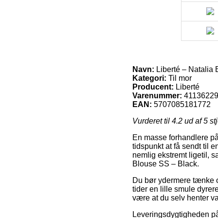
Navn:
Liberté – Natalia
Kategori:
Til mor
Producent:
Liberté
Varenummer:
4113622
EAN:
5707085181772
Vurderet til
4.2
ud af 5 st
En masse forhandlere på n
tidspunkt at få sendt til
nemlig ekstremt ligetil,
Blouse SS – Black.
Du bør ydermere tænke ov
tider en lille smule dyre
være at du selv henter va
Leveringsdygtigheden på 