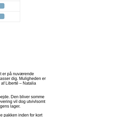
 hit er på nuværende
 passer dig. Muligheden er
af Liberté – Natalia
rbejde. Den bliver somme
evering vil dog utvivlsomt
ngens lager.
e pakken inden for kort