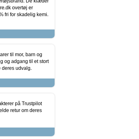
vertøjsbrand. De klæder
ure.dk overtøj er
fri for skadelig kemi.
er til mor, barn og
 og adgang til et stort
se deres udvalg.
kterer på Trustpilot
elde retur om deres