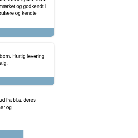
-mærket og godkendt i
opulære og kendte
 børn. Hurtig levering
alg.
 fra bl.a. deres
mer og