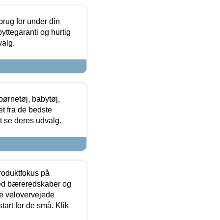
brug for under din
yttegaranti og hurtig
valg.
ørnetøj, babytøj,
t fra de bedste
at se deres udvalg.
produktfokus på
med bæreredskaber og
e velovervejede
tart for de små. Klik