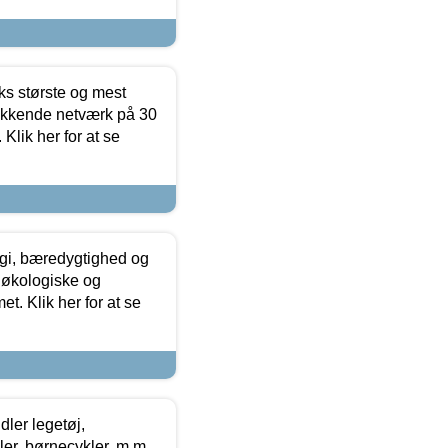
ks største og mest
ækkende netværk på 30
Klik her for at se
gi, bæredygtighed og
 økologiske og
t. Klik her for at se
ler legetøj,
r, børnecykler, m.m.