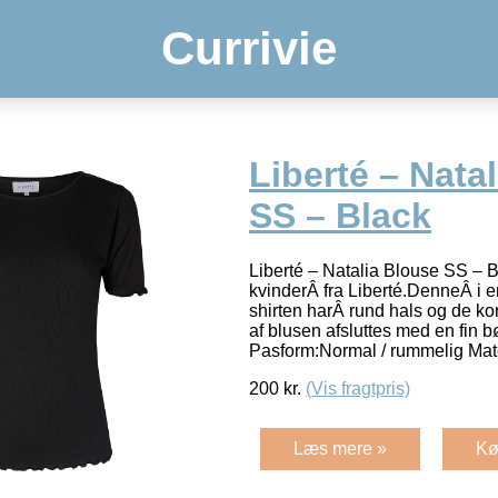
Currivie
Liberté – Nata
SS – Black
Liberté – Natalia Blouse SS – Bla
kvinderÂ fra Liberté.DenneÂ i en
shirten harÂ rund hals og de k
af blusen afsluttes med en fin b
Pasform:Normal / rummelig Mat
200
kr.
(Vis fragtpris)
Læs mere »
Kø