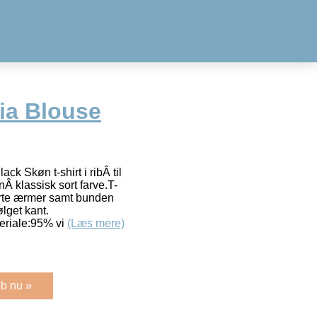
lia Blouse
ck Skøn t-shirt i ribÂ til
Â klassisk sort farve.T-
orte ærmer samt bunden
ølget kant.
eriale:95% vi
(Læs mere)
b nu »