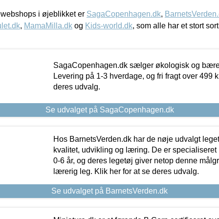
webshops i øjeblikket er
SagaCopenhagen.dk
,
BarnetsVerden
let.dk
,
MamaMilla.dk
og
Kids-world.dk
, som alle har et stort sor
SagaCopenhagen.dk sælger økologisk og bæredyg
Levering på 1-3 hverdage, og fri fragt over 499 kr.
deres udvalg.
Se udvalget på SagaCopenhagen.dk
Hos BarnetsVerden.dk har de nøje udvalgt lege
kvalitet, udvikling og læring. De er specialisere
0-6 år, og deres legetøj giver netop denne målgru
lærerig leg. Klik her for at se deres udvalg.
Se udvalget på BarnetsVerden.dk