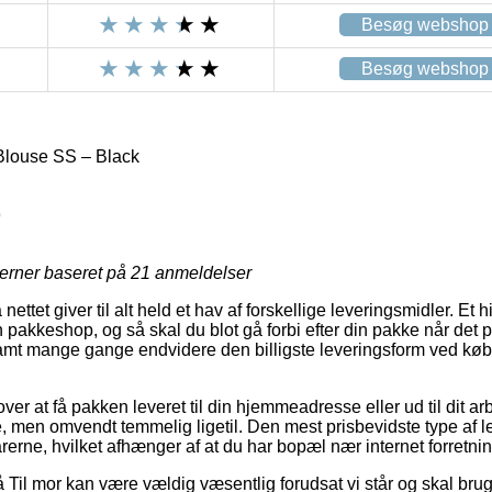
Besøg webshop
Besøg webshop
 Blouse SS – Black
9
jerner baseret på
21
anmeldelser
ettet giver til alt held et hav af forskellige leveringsmidler. Et
 en pakkeshop, og så skal du blot gå forbi efter din pakke når det
 samt mange gange endvidere den billigste leveringsform ved køb 
er at få pakken leveret til din hjemmeadresse eller ud til dit a
re, men omvendt temmelig ligetil. Den mest prisbevidste type af l
rerne, hvilket afhænger af at du har bopæl nær internet forretni
Til mor kan være vældig væsentlig forudsat vi står og skal brug