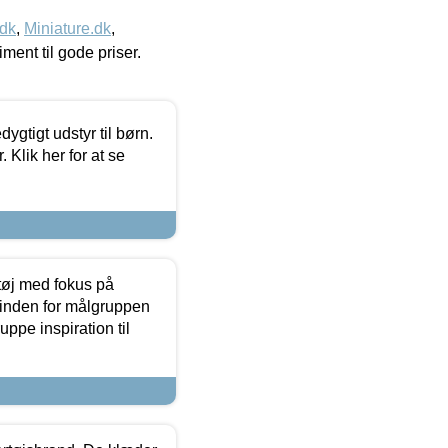
.dk
,
Miniature.dk
,
timent til gode priser.
tigt udstyr til børn.
 Klik her for at se
tøj med fokus på
t inden for målgruppen
ppe inspiration til