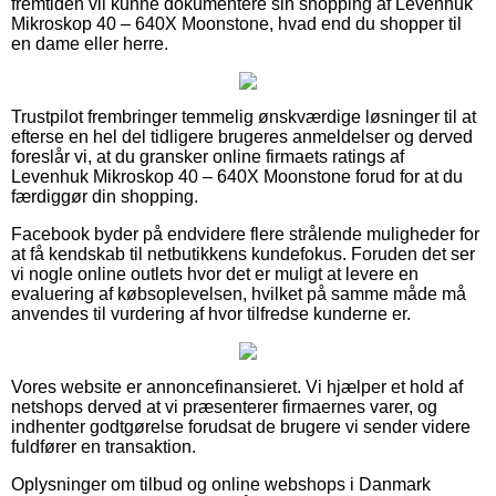
fremtiden vil kunne dokumentere sin shopping af Levenhuk
Mikroskop 40 – 640X Moonstone, hvad end du shopper til
en dame eller herre.
Trustpilot frembringer temmelig ønskværdige løsninger til at
efterse en hel del tidligere brugeres anmeldelser og derved
foreslår vi, at du gransker online firmaets ratings af
Levenhuk Mikroskop 40 – 640X Moonstone forud for at du
færdiggør din shopping.
Facebook byder på endvidere flere strålende muligheder for
at få kendskab til netbutikkens kundefokus. Foruden det ser
vi nogle online outlets hvor det er muligt at levere en
evaluering af købsoplevelsen, hvilket på samme måde må
anvendes til vurdering af hvor tilfredse kunderne er.
Vores website er annoncefinansieret. Vi hjælper et hold af
netshops derved at vi præsenterer firmaernes varer, og
indhenter godtgørelse forudsat de brugere vi sender videre
fuldfører en transaktion.
Oplysninger om tilbud og online webshops i Danmark