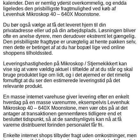
kalender. Den er nemlig yderst overkommelig, og endda
ligeledes den prisbilligste fragtmulighed ved køb af
Levenhuk Mikroskop 40 – 640X Moonstone.
Du bør også vælge at få det leveret hjem til din
privatadresse eller ud på din arbejdsplads. Løsningen bliver
ofte en anelse dyrere, men derudover ekstremt let gængelig.
Den prisbilligste fragttype er unægtelig at hente pakken selv,
men dette er betinget af at du har bopæl lige ved online
shoppens tilholdssted.
Leveringshastigheden på Mikroskop / Stjernekikkert kan
vise sig at være vældig aktuel i tilfælde af at du står og skal
bruge produktet lige om lidt, og i det øjemed er det rimelig
fornuftigt at du ser den estimerede leveringstid på det
relevante produkt.
En masse internet varehuse giver levering efter en enkelt
hverdag på en masse varenumre, eksempelvis Levenhuk
Mikroskop 40 – 640X Moonstone, men vær obs på at det
antager at transaktionen gennemføres tidligere end et
besluttet tidspunkt, så at de sandsynligvis kan nå at få
varerne distribueret forinden personalet får fri.
Enkelte internet shops tilbyder fragt uden omkostninger, men