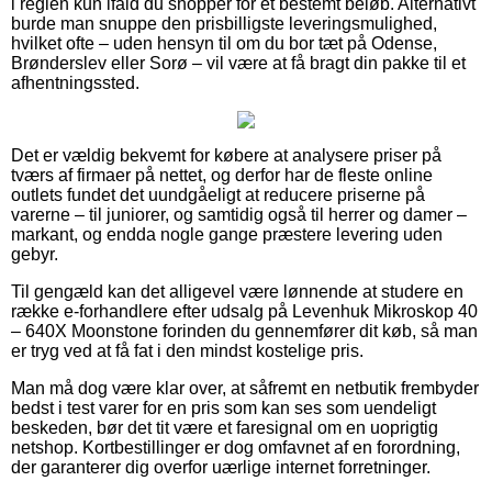
i reglen kun ifald du shopper for et bestemt beløb. Alternativt
burde man snuppe den prisbilligste leveringsmulighed,
hvilket ofte – uden hensyn til om du bor tæt på Odense,
Brønderslev eller Sorø – vil være at få bragt din pakke til et
afhentningssted.
Det er vældig bekvemt for købere at analysere priser på
tværs af firmaer på nettet, og derfor har de fleste online
outlets fundet det uundgåeligt at reducere priserne på
varerne – til juniorer, og samtidig også til herrer og damer –
markant, og endda nogle gange præstere levering uden
gebyr.
Til gengæld kan det alligevel være lønnende at studere en
række e-forhandlere efter udsalg på Levenhuk Mikroskop 40
– 640X Moonstone forinden du gennemfører dit køb, så man
er tryg ved at få fat i den mindst kostelige pris.
Man må dog være klar over, at såfremt en netbutik frembyder
bedst i test varer for en pris som kan ses som uendeligt
beskeden, bør det tit være et faresignal om en uoprigtig
netshop. Kortbestillinger er dog omfavnet af en forordning,
der garanterer dig overfor uærlige internet forretninger.