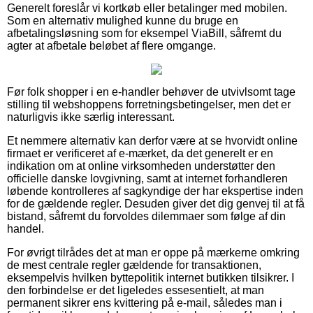
Generelt foreslår vi kortkøb eller betalinger med mobilen.
Som en alternativ mulighed kunne du bruge en
afbetalingsløsning som for eksempel ViaBill, såfremt du
agter at afbetale beløbet af flere omgange.
Før folk shopper i en e-handler behøver de utvivlsomt tage
stilling til webshoppens forretningsbetingelser, men det er
naturligvis ikke særlig interessant.
Et nemmere alternativ kan derfor være at se hvorvidt online
firmaet er verificeret af e-mærket, da det generelt er en
indikation om at online virksomheden understøtter den
officielle danske lovgivning, samt at internet forhandleren
løbende kontrolleres af sagkyndige der har ekspertise inden
for de gældende regler. Desuden giver det dig genvej til at få
bistand, såfremt du forvoldes dilemmaer som følge af din
handel.
For øvrigt tilrådes det at man er oppe på mærkerne omkring
de mest centrale regler gældende for transaktionen,
eksempelvis hvilken byttepolitik internet butikken tilsikrer. I
den forbindelse er det ligeledes essesentielt, at man
permanent sikrer ens kvittering på e-mail, således man i