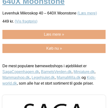
640X Moonstone
Levenhuk Mikroskop 40 – 640X Moonstone
(Læs mere)
449
kr.
(Vis fragtpris)
Læs mere »
Køb nu »
De mest populære børnewebshops i øjeblikket er
SagaCopenhagen.dk
,
BarnetsVerden.dk
,
Miniature.dk
,
Mammashop.dk
,
Legehjulet.dk
,
MamaMilla.dk
og
Kids-
world.dk
, som alle har et stort sortiment til gode priser.