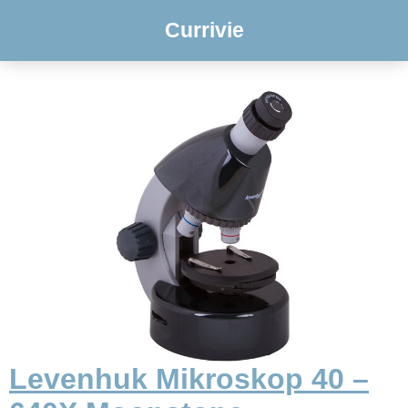
Currivie
Levenhuk Mikroskop 40 –