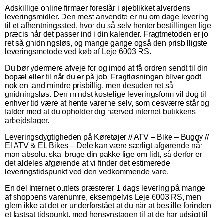
Adskillige online firmaer foreslår i øjeblikket alverdens
leveringsmidler. Den mest anvendte er nu om dage levering
til et afhentningssted, hvor du så selv henter bestillingen lige
præcis når det passer ind i din kalender. Fragtmetoden er jo
ret så gnidningsløs, og mange gange også den prisbilligste
leveringsmetode ved køb af Leje 6003 RS.
Du bør ydermere afveje for og imod at få ordren sendt til din
bopæl eller til når du er på job. Fragtløsningen bliver godt
nok en tand mindre prisbillig, men desuden ret så
gnidningsløs. Den mindst kostelige leveringsform vil dog til
enhver tid være at hente varerne selv, som desværre står og
falder med at du opholder dig nærved internet butikkens
arbejdslager.
Leveringsdygtigheden på Køretøjer // ATV – Bike – Buggy //
El ATV & EL Bikes – Dele kan være særligt afgørende når
man absolut skal bruge din pakke lige om lidt, så derfor er
det aldeles afgørende at vi finder det estimerede
leveringstidspunkt ved den vedkommende vare.
En del internet outlets præsterer 1 dags levering på mange
af shoppens varenumre, eksempelvis Leje 6003 RS, men
glem ikke at det er underforstået at du når at bestille forinden
et fastsat tidspunkt, med hensynstagen til at de har udsigt til