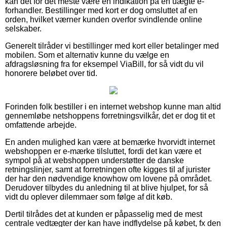
kan det for det meste være en indikation på en uægte e-
forhandler. Bestillinger med kort er dog omsluttet af en
orden, hvilket værner kunden overfor svindlende online
selskaber.
Generelt tilråder vi bestillinger med kort eller betalinger med
mobilen. Som et alternativ kunne du vælge en
afdragsløsning fra for eksempel ViaBill, for så vidt du vil
honorere beløbet over tid.
Forinden folk bestiller i en internet webshop kunne man altid
gennemløbe netshoppens forretningsvilkår, det er dog tit et
omfattende arbejde.
En anden mulighed kan være at bemærke hvorvidt internet
webshoppen er e-mærke tilsluttet, fordi det kan være et
sympol på at webshoppen understøtter de danske
retningslinjer, samt at forretningen ofte kigges til af jurister
der har den nødvendige knowhow om lovene på området.
Derudover tilbydes du anledning til at blive hjulpet, for så
vidt du oplever dilemmaer som følge af dit køb.
Dertil tilrådes det at kunden er påpasselig med de mest
centrale vedtægter der kan have indflydelse på købet, fx den