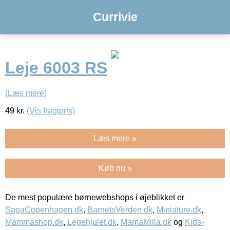
Currivie
Leje 6003 RS
(Læs mere)
49
kr.
(Vis fragtpris)
Læs mere »
Køb nu »
De mest populære børnewebshops i øjeblikket er
SagaCopenhagen.dk
,
BarnetsVerden.dk
,
Miniature.dk
,
Mammashop.dk
,
Legehjulet.dk
,
MamaMilla.dk
og
Kids-