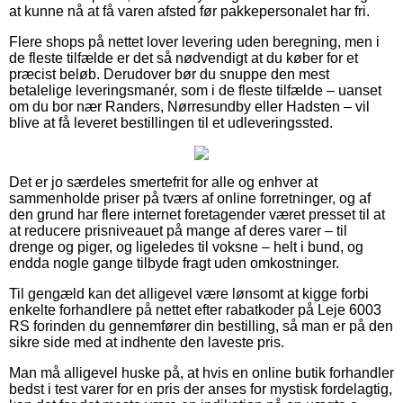
at kunne nå at få varen afsted før pakkepersonalet har fri.
Flere shops på nettet lover levering uden beregning, men i
de fleste tilfælde er det så nødvendigt at du køber for et
præcist beløb. Derudover bør du snuppe den mest
betalelige leveringsmanér, som i de fleste tilfælde – uanset
om du bor nær Randers, Nørresundby eller Hadsten – vil
blive at få leveret bestillingen til et udleveringssted.
Det er jo særdeles smertefrit for alle og enhver at
sammenholde priser på tværs af online forretninger, og af
den grund har flere internet foretagender været presset til at
at reducere prisniveauet på mange af deres varer – til
drenge og piger, og ligeledes til voksne – helt i bund, og
endda nogle gange tilbyde fragt uden omkostninger.
Til gengæld kan det alligevel være lønsomt at kigge forbi
enkelte forhandlere på nettet efter rabatkoder på Leje 6003
RS forinden du gennemfører din bestilling, så man er på den
sikre side med at indhente den laveste pris.
Man må alligevel huske på, at hvis en online butik forhandler
bedst i test varer for en pris der anses for mystisk fordelagtig,