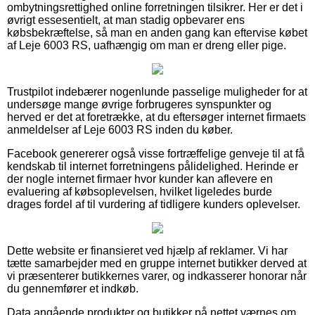
ombytningsrettighed online forretningen tilsikrer. Her er det i
øvrigt essesentielt, at man stadig opbevarer ens
købsbekræftelse, så man en anden gang kan eftervise købet
af Leje 6003 RS, uafhængig om man er dreng eller pige.
Trustpilot indebærer nogenlunde passelige muligheder for at
undersøge mange øvrige forbrugeres synspunkter og
herved er det at foretrække, at du eftersøger internet firmaets
anmeldelser af Leje 6003 RS inden du køber.
Facebook genererer også visse fortræffelige genveje til at få
kendskab til internet forretningens pålidelighed. Herinde er
der nogle internet firmaer hvor kunder kan aflevere en
evaluering af købsoplevelsen, hvilket ligeledes burde
drages fordel af til vurdering af tidligere kunders oplevelser.
Dette website er finansieret ved hjælp af reklamer. Vi har
tætte samarbejder med en gruppe internet butikker derved at
vi præsenterer butikkernes varer, og indkasserer honorar når
du gennemfører et indkøb.
Data angående produkter og butikker på nettet værnes om