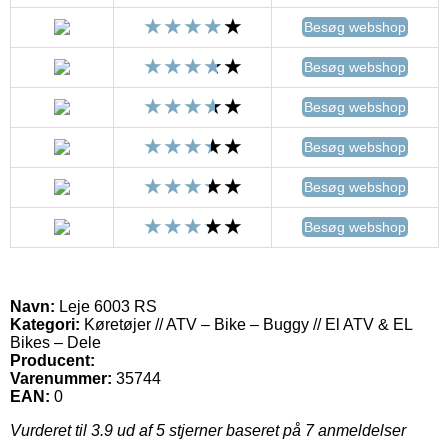
Besøg webshop
Besøg webshop
Besøg webshop
Besøg webshop
Besøg webshop
Besøg webshop
Navn:
Leje 6003 RS
Kategori:
Køretøjer // ATV – Bike – Buggy // El ATV & EL
Bikes – Dele
Producent:
Varenummer:
35744
EAN:
0
Vurderet til
3.9
ud af 5 stjerner baseret på
7
anmeldelser