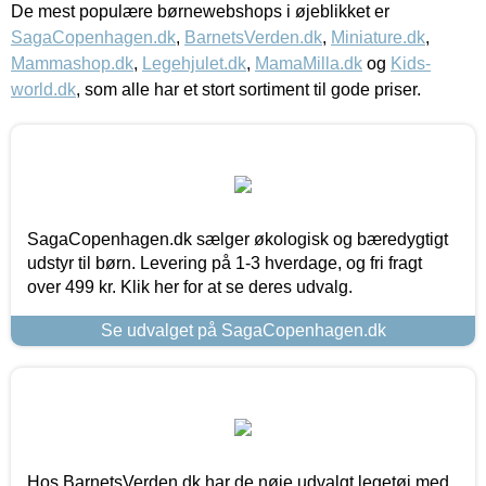
De mest populære børnewebshops i øjeblikket er
SagaCopenhagen.dk
,
BarnetsVerden.dk
,
Miniature.dk
,
Mammashop.dk
,
Legehjulet.dk
,
MamaMilla.dk
og
Kids-
world.dk
, som alle har et stort sortiment til gode priser.
SagaCopenhagen.dk sælger økologisk og bæredygtigt
udstyr til børn. Levering på 1-3 hverdage, og fri fragt
over 499 kr. Klik her for at se deres udvalg.
Se udvalget på SagaCopenhagen.dk
Hos BarnetsVerden.dk har de nøje udvalgt legetøj med