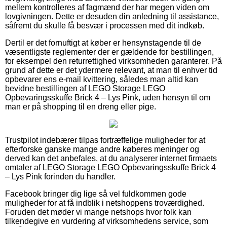
mellem kontrolleres af fagmænd der har megen viden om
lovgivningen. Dette er desuden din anledning til assistance,
såfremt du skulle få besvær i processen med dit indkøb.
Dertil er det fornuftigt at køber er hensynstagende til de
væsentligste reglementer der er gældende for bestillingen,
for eksempel den returrettighed virksomheden garanterer. På
grund af dette er det ydermere relevant, at man til enhver tid
opbevarer ens e-mail kvittering, således man altid kan
bevidne bestillingen af LEGO Storage LEGO
Opbevaringsskuffe Brick 4 – Lys Pink, uden hensyn til om
man er på shopping til en dreng eller pige.
Trustpilot indebærer tilpas fortræffelige muligheder for at
efterforske ganske mange andre køberes meninger og
derved kan det anbefales, at du analyserer internet firmaets
omtaler af LEGO Storage LEGO Opbevaringsskuffe Brick 4
– Lys Pink forinden du handler.
Facebook bringer dig lige så vel fuldkommen gode
muligheder for at få indblik i netshoppens troværdighed.
Foruden det møder vi mange netshops hvor folk kan
tilkendegive en vurdering af virksomhedens service, som