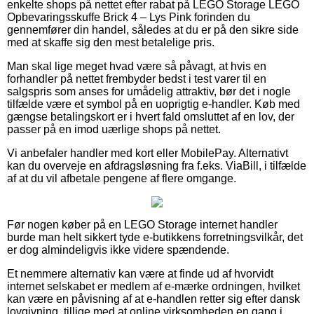
enkelte shops på nettet efter rabat på LEGO Storage LEGO
Opbevaringsskuffe Brick 4 – Lys Pink forinden du
gennemfører din handel, således at du er på den sikre side
med at skaffe sig den mest betalelige pris.
Man skal lige meget hvad være så påvagt, at hvis en
forhandler på nettet frembyder bedst i test varer til en
salgspris som anses for umådelig attraktiv, bør det i nogle
tilfælde være et symbol på en uoprigtig e-handler. Køb med
gængse betalingskort er i hvert fald omsluttet af en lov, der
passer på en imod uærlige shops på nettet.
Vi anbefaler handler med kort eller MobilePay. Alternativt
kan du overveje en afdragsløsning fra f.eks. ViaBill, i tilfælde
af at du vil afbetale pengene af flere omgange.
Før nogen køber på en LEGO Storage internet handler
burde man helt sikkert tyde e-butikkens forretningsvilkår, det
er dog almindeligvis ikke videre spændende.
Et nemmere alternativ kan være at finde ud af hvorvidt
internet selskabet er medlem af e-mærke ordningen, hvilket
kan være en påvisning af at e-handlen retter sig efter dansk
lovgivning, tillige med at online virksomheden en gang i