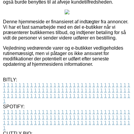
også burde benyttes til at afveje kundetilfredsheden.
Denne hjemmeside er finansieret af indtægter fra annoncer.
Vi har et fast samarbejde med en del e-butikker når vi
præsenterer butikkernes tilbud, og indtjener betaling for så
vidt de personer vi sender videre udfører en bestilling.
Vejledning vedrørende varer og e-butikker vedligeholdes
rutinemæssigt, men vi påtager os ikke ansvaret for
modifikationer der potentielt er udført efter seneste
opdatering af hjemmesidens informationer.
BITLY:
1
1
1
1
1
1
1
1
1
1
1
1
1
1
1
1
1
1
1
1
1
1
1
1
1
1
1
1
1
1
1
1
1
1
1
1
1
1
1
1
1
1
1
1
1
1
1
1
1
1
1
1
1
1
1
1
1
1
1
1
1
1
1
1
1
1
1
1
1
1
1
1
1
1
1
1
1
1
1
1
1
1
1
1
1
1
1
1
1
1
1
1
1
1
1
1
1
1
1
1
SPOTIFY:
1
1
1
1
1
1
1
1
1
1
1
1
1
1
1
1
1
1
1
1
1
1
1
1
1
1
1
1
1
1
1
1
1
1
1
1
1
1
1
1
1
1
1
1
1
1
1
1
1
1
1
1
1
1
1
1
1
1
1
1
1
1
1
1
1
1
1
1
1
1
1
1
1
1
1
1
1
1
1
1
1
1
1
1
1
1
1
1
1
1
1
1
1
1
1
1
1
1
1
1
CUTTLY BIO: