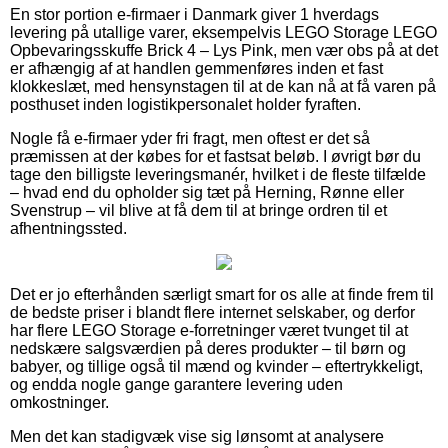
En stor portion e-firmaer i Danmark giver 1 hverdags
levering på utallige varer, eksempelvis LEGO Storage LEGO
Opbevaringsskuffe Brick 4 – Lys Pink, men vær obs på at det
er afhængig af at handlen gemmenføres inden et fast
klokkeslæt, med hensynstagen til at de kan nå at få varen på
posthuset inden logistikpersonalet holder fyraften.
Nogle få e-firmaer yder fri fragt, men oftest er det så
præmissen at der købes for et fastsat beløb. I øvrigt bør du
tage den billigste leveringsmanér, hvilket i de fleste tilfælde
– hvad end du opholder sig tæt på Herning, Rønne eller
Svenstrup – vil blive at få dem til at bringe ordren til et
afhentningssted.
Det er jo efterhånden særligt smart for os alle at finde frem til
de bedste priser i blandt flere internet selskaber, og derfor
har flere LEGO Storage e-forretninger været tvunget til at
nedskære salgsværdien på deres produkter – til børn og
babyer, og tillige også til mænd og kvinder – eftertrykkeligt,
og endda nogle gange garantere levering uden
omkostninger.
Men det kan stadigvæk vise sig lønsomt at analysere