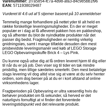
Varenummer:
1f7a5854-fc7a-4d98-afa3-d4c985bb1f96
EAN:
5711938029487
Vurderet til
4.6
ud af 5 stjerner baseret på
10
anmeldelser
Temmelig mange forhandlere på nettet yder til alt held en
række forskellige leveringsmuligheder. En der er meget
populær er i dag at få afleveret pakken hos en pakkeshop,
og så afhenter du blot de nyindkøbte produkter når det
passer dig bedst. Fragtmuligheden er nemlig virkelig
gnidningsløs, samt i mange tilfælde desuden den mest
prisbevidste leveringsmanér ved køb af LEGO Storage
LEGO Opbevaringsskuffe Brick 4 – Lys Pink.
Du kunne også udse dig at få ordren leveret hjem til dig eller
til når du er på job. Den viser sig til tider en tak mindre
prisbillig, men tillige særdeles smertefri. Den mest betalelige
slags levering vil dog altid vise sig at være at du selv henter
ordren, som dog beroer på at du er i kort afstand af online
virksomhedens lager.
Fragtperioden på Opbevaring er ultra væsentlig hvis du
behøver produktet om få sekunder, så herved er det
naturligvis fornuftigt at vi finder det forventede
leveringstidspunkt ved det relevante produkt.