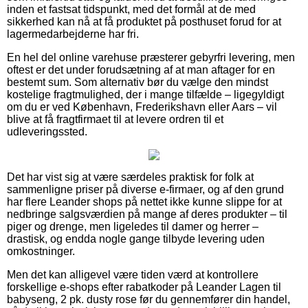
inden et fastsat tidspunkt, med det formål at de med
sikkerhed kan nå at få produktet på posthuset forud for at
lagermedarbejderne har fri.
En hel del online varehuse præsterer gebyrfri levering, men
oftest er det under forudsætning af at man aftager for en
bestemt sum. Som alternativ bør du vælge den mindst
kostelige fragtmulighed, der i mange tilfælde – ligegyldigt
om du er ved København, Frederikshavn eller Aars – vil
blive at få fragtfirmaet til at levere ordren til et
udleveringssted.
Det har vist sig at være særdeles praktisk for folk at
sammenligne priser på diverse e-firmaer, og af den grund
har flere Leander shops på nettet ikke kunne slippe for at
nedbringe salgsværdien på mange af deres produkter – til
piger og drenge, men ligeledes til damer og herrer –
drastisk, og endda nogle gange tilbyde levering uden
omkostninger.
Men det kan alligevel være tiden værd at kontrollere
forskellige e-shops efter rabatkoder på Leander Lagen til
babyseng, 2 pk. dusty rose før du gennemfører din handel,