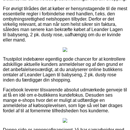
For øvrigt tilrådes det at køber er hensynstagende til de mest
essentielle regler i forbindelse med handlen, f.eks. den
ombytningsrettighed netshoppen tilbyder. Derfor er det
virkelig relevant, at man når som helst sikrer sin faktura,
således man senere kan bekræfte købet af Leander Lagen
til babyseng, 2 pk. dusty rose, uafhængig om du er kvinde
eller mand.
Trustpilot indebærer egentlig gode chancer for at kontrollere
adskillige aktuelle kunders anmeldelser og af den grund er
det anbefalelsesværdigt, at du analyserer online butikkens
omtaler af Leander Lagen til babyseng, 2 pk. dusty rose
inden du færdiggør din shopping.
Facebook leverer tilsvarende absolut udmærkede genveje til
at få en idé om e-butikkens kundefokus. Desuden ses
mange e-shops hvor det er muligt at udfærdige en
anmeldelse af købsoplevelsen, som lige så vel bør drages
fordel af til at fornemme tilfredsheden hos kunderne.
Denne side er annoncefinansieret. Vi har samarbejder med