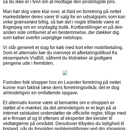
så du ikke er i tvivl om at modtage den prisbilligste pris.
Man bør dog være klar over, at ifald en forretning på nettet
markedsfører deres varer til salg for en udsalgspris som kan
virke grænseløst billig, så bør det i nogle tilfælde være et
fingerpeg om en snydagtig butik. Kortbestillinger er på den
anden side omfavnet af en bestemmelse, der dækker dig
som køber overfor uoprigtige netshops.
Vi slår generelt et slag for køb med kort eller mobilbetaling.
Som et alternativ bør du overveje et afbetalingstilbud fra
eksempelvis ViaBill, såfremt du tilstræber at godtgøre
pengene ude i fremtiden.
Forinden folk shopper hos en Leander forretning på nettet
kunne man faktisk læse dens forretningsvilkår, det er dog
almindeligvis en omfattende opgave.
Et alternativ kunne være at bemærke om e-shoppen er
støttet af e-mærket, da det almindeligvis er et tegn på at
internet selskabet understøtter de officielle regler, tillige med
at e-firmaet af og til efterses af eksperter der kender til
vedtægterne på området. Derudover tilbydes du lejlighed til
bistand, når du forvoldes problemstillinger ved din shopping.