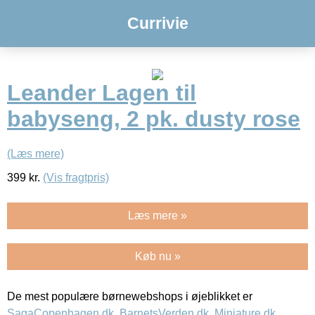
Currivie
Leander Lagen til
babyseng, 2 pk. dusty rose
(Læs mere)
399
kr.
(Vis fragtpris)
Læs mere »
Køb nu »
De mest populære børnewebshops i øjeblikket er
SagaCopenhagen.dk
,
BarnetsVerden.dk
,
Miniature.dk
,