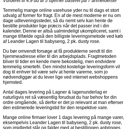
Vurderet til
4.9
ud af 5 stjerner baseret på
7
anmeldelser
Temmelig mange online varehuse yder nu til dags et stort
udvalg af former for fragt. En af de mest moderne er nu om
dage udleveringssteder, så du nemt selv kan hente de
bestilte produkter lige præcis når det passer ind i din
kalender. Denne er altså ualmindeligt ukompliceret, samt i
mange tilfælde også den billigste leveringsmetode ved køb
af Leander Lagen til babyseng, 2 pk. dusty rose.
Du bør omvendt forsøge at få produkterne sendt til din
hjemmeadresse eller til din arbejdsplads. Fragtmetoden
bliver til tider en kende mere bekostelig, men endvidere
temmelig smertefri. Den mindst kostelige leveringsform vil
dog til enhver tid være selv at hente varerne, som jo
nødvendiggør at du lever lige ved internet webshoppens
hjemsted.
Antal dages levering på Lagner & lagenunderlag er
naturligvis ret så væsentlig forudsat du har behov for din
ordre omgående, så derfor er det jo relevant at man efterser
den estimerede leveringstid for den respektive vare.
Mange online firmaer lover 1 dags levering på mange varer,
eksempelvis Leander Lagen til babyseng, 2 pk. dusty rose,
som imidlertid står og falder med at bestillingen anbringes