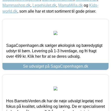
Mammashop.dk
,
Legehjulet.dk
,
MamaMilla.dk
og
Kids-
world.dk
, som alle har et stort sortiment til gode priser.
SagaCopenhagen.dk sælger økologisk og bæredygtigt
udstyr til børn. Levering på 1-3 hverdage, og fri fragt
over 499 kr. Klik her for at se deres udvalg.
Se udvalget på SagaCopenhagen.dk
Hos BarnetsVerden.dk har de nøje udvalgt legetøj med
fokus på kvalitet, udvikling og læring. De er specialiseret