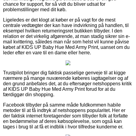
chance for support, for så vidt du bliver udsat for
problemstillinger med dit køb.
Ligeledes er det klogt at køber er på vagt for de mest
centrale vedtægter der kan have indvirkning på handlen, til
eksempel hvilken returneringsret butikken tilbyder. I den
relation er det virkelig afgørende, at man stadig sikrer sin e-
mail kvittering, således man når som helst vil kunne påvise
købet af KIDS UP Baby Hue Med Army Print, uanset om du
leder efter en vare til en dame eller herre.
Trustpilot bringer dig faktisk passelige genveje til at kigge
nærmere på mange nuværende køberes iagttagelser og af
den grund anbefales det, at du eftersøger netshoppens kritik
af KIDS UP Baby Hue Med Army Print forud for at du
færdiggør din shopping.
Facebook tilbyder på samme måde fuldkommen habile
metoder til at få indtryk af netshoppens popularitet. Her er
der faktisk internet foretagender som tilbyder folk at forfatte
en bedømmelse af deres købsoplevelse, som også kan
tages i brug til at få et indblik i hvor tilfredse kunderne er.