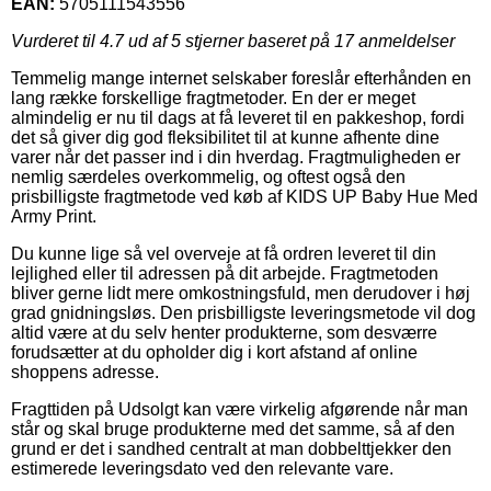
EAN:
5705111543556
Vurderet til
4.7
ud af 5 stjerner baseret på
17
anmeldelser
Temmelig mange internet selskaber foreslår efterhånden en
lang række forskellige fragtmetoder. En der er meget
almindelig er nu til dags at få leveret til en pakkeshop, fordi
det så giver dig god fleksibilitet til at kunne afhente dine
varer når det passer ind i din hverdag. Fragtmuligheden er
nemlig særdeles overkommelig, og oftest også den
prisbilligste fragtmetode ved køb af KIDS UP Baby Hue Med
Army Print.
Du kunne lige så vel overveje at få ordren leveret til din
lejlighed eller til adressen på dit arbejde. Fragtmetoden
bliver gerne lidt mere omkostningsfuld, men derudover i høj
grad gnidningsløs. Den prisbilligste leveringsmetode vil dog
altid være at du selv henter produkterne, som desværre
forudsætter at du opholder dig i kort afstand af online
shoppens adresse.
Fragttiden på Udsolgt kan være virkelig afgørende når man
står og skal bruge produkterne med det samme, så af den
grund er det i sandhed centralt at man dobbelttjekker den
estimerede leveringsdato ved den relevante vare.