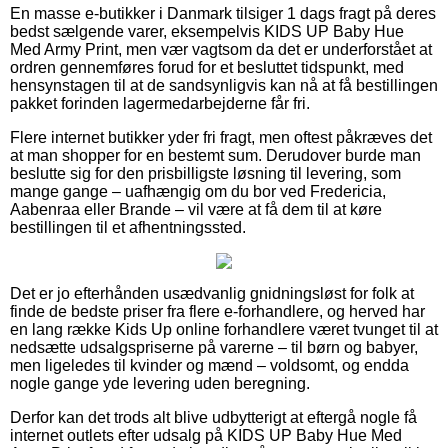
En masse e-butikker i Danmark tilsiger 1 dags fragt på deres
bedst sælgende varer, eksempelvis KIDS UP Baby Hue
Med Army Print, men vær vagtsom da det er underforstået at
ordren gennemføres forud for et besluttet tidspunkt, med
hensynstagen til at de sandsynligvis kan nå at få bestillingen
pakket forinden lagermedarbejderne får fri.
Flere internet butikker yder fri fragt, men oftest påkræves det
at man shopper for en bestemt sum. Derudover burde man
beslutte sig for den prisbilligste løsning til levering, som
mange gange – uafhængig om du bor ved Fredericia,
Aabenraa eller Brande – vil være at få dem til at køre
bestillingen til et afhentningssted.
Det er jo efterhånden usædvanlig gnidningsløst for folk at
finde de bedste priser fra flere e-forhandlere, og herved har
en lang række Kids Up online forhandlere været tvunget til at
nedsætte udsalgspriserne på varerne – til børn og babyer,
men ligeledes til kvinder og mænd – voldsomt, og endda
nogle gange yde levering uden beregning.
Derfor kan det trods alt blive udbytterigt at eftergå nogle få
internet outlets efter udsalg på KIDS UP Baby Hue Med