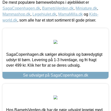
De mest populære børnewebshops i øjeblikket er
SagaCopenhagen.dk
,
BarnetsVerden.dk
,
Miniature.dk
,
Mammashop.dk
,
Legehjulet.dk
,
MamaMilla.dk
og
Kids-
world.dk
, som alle har et stort sortiment til gode priser.
SagaCopenhagen.dk sælger økologisk og bæredygtigt
udstyr til børn. Levering på 1-3 hverdage, og fri fragt
over 499 kr. Klik her for at se deres udvalg.
Se udvalget på SagaCopenhagen.dk
Hos BarnetsVerden.dk har de nøje udvalgt legetøj med