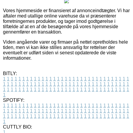
Vores hjemmeside er finansieret af annonceindtægter. Vi har
aftaler med utallige online varehuse da vi præsenterer
forretningernes produkter, og tager imod godtgørelse i
tilfælde af at en af de besøgende på vores hjemmeside
gennemfører en transaktion.
Viden angående varer og firmaer på nettet opretholdes hele
tiden, men vi kan ikke stilles ansvarlig for rettelser der
eventuelt er udført siden vi senest opdaterede de viste
informationer.
BITLY:
1
1
1
1
1
1
1
1
1
1
1
1
1
1
1
1
1
1
1
1
1
1
1
1
1
1
1
1
1
1
1
1
1
1
1
1
1
1
1
1
1
1
1
1
1
1
1
1
1
1
1
1
1
1
1
1
1
1
1
1
1
1
1
1
1
1
1
1
1
1
1
1
1
1
1
1
1
1
1
1
1
1
1
1
1
1
1
1
1
1
1
1
1
1
1
1
1
1
1
1
SPOTIFY:
1
1
1
1
1
1
1
1
1
1
1
1
1
1
1
1
1
1
1
1
1
1
1
1
1
1
1
1
1
1
1
1
1
1
1
1
1
1
1
1
1
1
1
1
1
1
1
1
1
1
1
1
1
1
1
1
1
1
1
1
1
1
1
1
1
1
1
1
1
1
1
1
1
1
1
1
1
1
1
1
1
1
1
1
1
1
1
1
1
1
1
1
1
1
1
1
1
1
1
1
CUTTLY BIO:
1