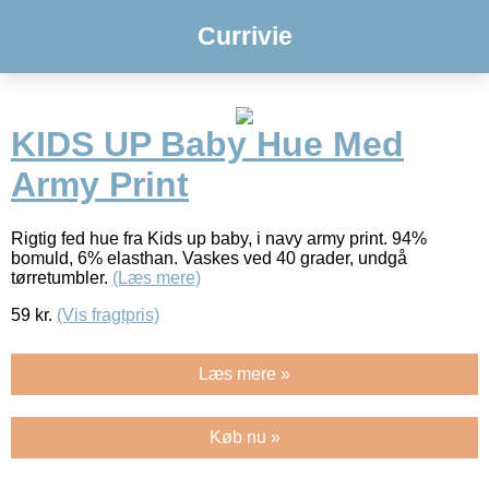
Currivie
KIDS UP Baby Hue Med
Army Print
Rigtig fed hue fra Kids up baby, i navy army print. 94%
bomuld, 6% elasthan. Vaskes ved 40 grader, undgå
tørretumbler.
(Læs mere)
59
kr.
(Vis fragtpris)
Læs mere »
Køb nu »