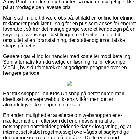
Army Print forud for at du handler, så man er usvigeligt sikker
på at modtage den laveste pris.
Man skal imidlertid være obs på, at ifald en online forretning
reklamerer produkter til salg for en pris som anses for enormt
favorabel, så bør det mange gange være et kendetegn på en
snydagtig webshop. Bestillinger med kort er imidlertid
omsluttet af en foranstaltning, der støtter dig imod falske
shops på nettet.
Generelt går vi ind for handler med kort eller mobilbetaling.
Som alternativ kan du vælge en løsning fra for eksempel
ViaBill, hvis du foretrækker at godtgøre pengene over en
længere periode.
Før folk shopper i en Kids Up shop på nettet burde man
ideelt set overveje webbutikkens vilkår, men det er
almindeligvis ikke super interessant.
En anden mulighed er at efterse om webshoppen er e-
mærket medlem, eftersom det er en påvisning af at
netshoppen opretholder gældende dansk lovgivning, og at
internet selskabet regelmæssigt overvåges af sagkyndige
der har indsigt i reglerne på området. Dette er en god