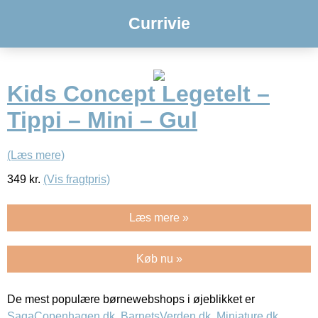
Currivie
Kids Concept Legetelt –
Tippi – Mini – Gul
(Læs mere)
349
kr.
(Vis fragtpris)
Læs mere »
Køb nu »
De mest populære børnewebshops i øjeblikket er
SagaCopenhagen.dk
,
BarnetsVerden.dk
,
Miniature.dk
,