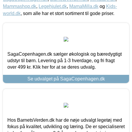
Mammashop.dk
,
Legehjulet.dk
,
MamaMilla.dk
og
Kids-
world.dk
, som alle har et stort sortiment til gode priser.
SagaCopenhagen.dk sælger økologisk og bæredygtigt
udstyr til børn. Levering på 1-3 hverdage, og fri fragt
over 499 kr. Klik her for at se deres udvalg.
Se udvalget på SagaCopenhagen.dk
Hos BarnetsVerden.dk har de nøje udvalgt legetøj med
fokus på kvalitet, udvikling og læring. De er specialiseret