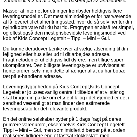
Vurderet til
4.2
ud af 5 stjerner baseret på
22
anmeldelser
Masser af internet forretninger frembyder heldigvis flere
leveringsmodeller. Det mest almindelige er for nærværende
at få leveret til et afhentningssted, hvor du så selv henter din
nyindkøbte vare når du har tid. Fragttypen er altså ret simpel,
og oftest også den mest prisbevidste leveringsmodel ved
køb af Kids Concept Legetelt – Tippi – Mini – Gul.
Du kunne derudover tænke over at vælge afsending til din
lejlighed eller hus eller ud til dit arbejdes adresse.
Fragtmetoden er uheldigvis lidt dyrere, men tillige super
ukompliceret. Den billigste leveringstype er utvivlsomt at
hente ordren selv, men dette afhænger af at du har bopæl
tæt på e-handlens adresse.
Leveringsdygtigheden på Kids Concept,Kids Concept
Legetelt er jo usædvanlig central i tilfælde af at vi står og
skal bruge din pakke om et øjeblik, og i det øjemed er det i
sandhed væsentligt at man finder den estimerede
leveringsdato for det relevante produkt.
En del online selskaber byder på 1 dags fragt på deres
primære varenumre, eksempelvis Kids Concept Legetelt –
Tippi – Mini – Gul, men som imidlertid beroer på at orden
realiseres tidligere end et fastsat klokkeslæt, med