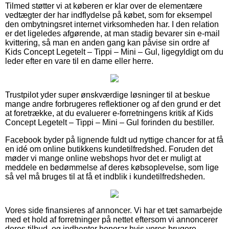
Tilmed støtter vi at køberen er klar over de elementære
vedtægter der har indflydelse på købet, som for eksempel
den ombytningsret internet virksomheden har. I den relation
er det ligeledes afgørende, at man stadig bevarer sin e-mail
kvittering, så man en anden gang kan påvise sin ordre af
Kids Concept Legetelt – Tippi – Mini – Gul, ligegyldigt om du
leder efter en vare til en dame eller herre.
Trustpilot yder super ønskværdige løsninger til at beskue
mange andre forbrugeres reflektioner og af den grund er det
at foretrække, at du evaluerer e-forretningens kritik af Kids
Concept Legetelt – Tippi – Mini – Gul forinden du bestiller.
Facebook byder på lignende fuldt ud nyttige chancer for at få
en idé om online butikkens kundetilfredshed. Foruden det
møder vi mange online webshops hvor det er muligt at
meddele en bedømmelse af deres købsoplevelse, som lige
så vel må bruges til at få et indblik i kundetilfredsheden.
Vores side finansieres af annoncer. Vi har et tæt samarbejde
med et hold af forretninger på nettet eftersom vi annoncerer
deres tilbud, og indhenter honorar hvis vores brugere