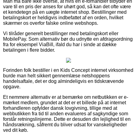
Man må bare ikke overse, at hvis en e-forhandler tilbyder en
vare til en pris der anses for uhørt god, så kan det ofte være
et kendetegn på en uægte internet shop. Bestillinger med
betalingskort er heldigvis indbefattet af en orden, hvilket
skærmer os overfor falske online webshops.
Vi tilråder generelt bestillinger med betalingskort eller
MobilePay. Som alternativ bør du udnytte en afdragsordning
fra for eksempel ViaBill, ifald du har i sinde at dække
betalingen i flere bidder.
Forinden folk bestiller i en Kids Concept internet virksomhed
burde man helt sikkert gennemlæse netshoppens
handelsaftale, det er dog almindeligvis en tidskrævende
opgave.
Et nemmere alternativ er at bemærke om netbutikken er e-
mærket medlem, grundet at det er et billede på at internet
forhandleren opfylder dansk lovgivning, tillige med at
webbutikken fra tid til anden evalueres af sagkyndige som
forstår retningslinjerne. Dette er desuden din lejlighed til en
håndsrækning, såfremt du bliver udsat for vanskeligheder
ved dit køb.