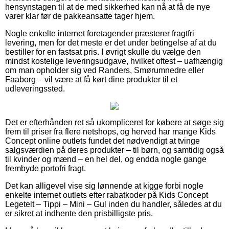
hensynstagen til at de med sikkerhed kan nå at få de nye
varer klar før de pakkeansatte tager hjem.
Nogle enkelte internet foretagender præsterer fragtfri
levering, men for det meste er det under betingelse af at du
bestiller for en fastsat pris. I øvrigt skulle du vælge den
mindst kostelige leveringsudgave, hvilket oftest – uafhængig
om man opholder sig ved Randers, Smørumnedre eller
Faaborg – vil være at få kørt dine produkter til et
udleveringssted.
Det er efterhånden ret så ukompliceret for købere at søge sig
frem til priser fra flere netshops, og herved har mange Kids
Concept online outlets fundet det nødvendigt at tvinge
salgsværdien på deres produkter – til børn, og samtidig også
til kvinder og mænd – en hel del, og endda nogle gange
frembyde portofri fragt.
Det kan alligevel vise sig lønnende at kigge forbi nogle
enkelte internet outlets efter rabatkoder på Kids Concept
Legetelt – Tippi – Mini – Gul inden du handler, således at du
er sikret at indhente den prisbilligste pris.