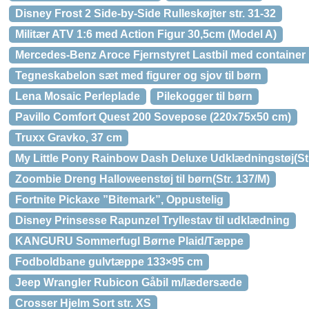
Disney Frost 2 Side-by-Side Rulleskøjter str. 31-32
Militær ATV 1:6 med Action Figur 30,5cm (Model A)
Mercedes-Benz Aroce Fjernstyret Lastbil med container 
Tegneskabelon sæt med figurer og sjov til børn
Lena Mosaic Perleplade
Pilekogger til børn
Pavillo Comfort Quest 200 Sovepose (220x75x50 cm)
Truxx Gravko, 37 cm
My Little Pony Rainbow Dash Deluxe Udklædningstøj(Str
Zoombie Dreng Halloweenstøj til børn(Str. 137/M)
Fortnite Pickaxe ”Bitemark”, Oppustelig
Disney Prinsesse Rapunzel Tryllestav til udklædning
KANGURU Sommerfugl Børne Plaid/Tæppe
Fodboldbane gulvtæppe 133×95 cm
Jeep Wrangler Rubicon Gåbil m/lædersæde
Crosser Hjelm Sort str. XS