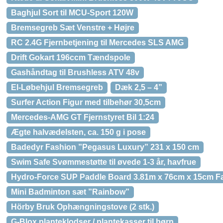
Baghjul Sort til MCU-Sport 120W
Bremsegreb Sæt Venstre + Højre
RC 2.4G Fjernbetjening til Mercedes SLS AMG
Drift Gokart 196ccm Tændspole
Gashåndtag til Brushless ATV 48v
El-Løbehjul Bremsegreb
Dæk 2,5 – 4”
Surfer Action Figur med tilbehør 30,5cm
Mercedes-AMG GT Fjernstyret Bil 1:24
Ægte halvædelsten, ca. 150 g i pose
Badedyr Fashion ”Pegasus Luxury” 231 x 150 cm
Swim Safe Svømmestøtte til øvede 1-3 år, havfrue
Hydro-Force SUP Paddle Board 3.81m x 76cm x 15cm Fa
Mini Badminton sæt ”Rainbow”
Hörby Bruk Ophængningstove (2 stk.)
G-Blox planteklodser / plantekasser til børn