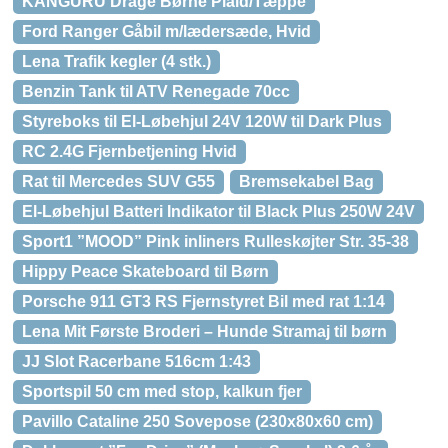
KANGURU Drage Børne Plaid/Tæppe
Ford Ranger Gåbil m/lædersæde, Hvid
Lena Trafik kegler (4 stk.)
Benzin Tank til ATV Renegade 70cc
Styreboks til El-Løbehjul 24V 120W til Dark Plus
RC 2.4G Fjernbetjening Hvid
Rat til Mercedes SUV G55
Bremsekabel Bag
El-Løbehjul Batteri Indikator til Black Plus 250W 24V
Sport1 ”MOOD” Pink inliners Rulleskøjter Str. 35-38
Hippy Peace Skateboard til Børn
Porsche 911 GT3 RS Fjernstyret Bil med rat 1:14
Lena Mit Første Broderi – Hunde Stramaj til børn
JJ Slot Racerbane 516cm 1:43
Sportspil 50 cm med stop, kalkun fjer
Pavillo Cataline 250 Sovepose (230x80x60 cm)