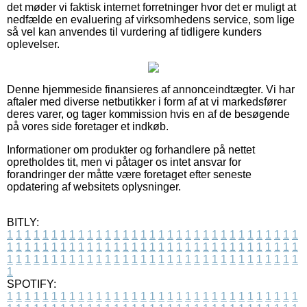
det møder vi faktisk internet forretninger hvor det er muligt at
nedfælde en evaluering af virksomhedens service, som lige
så vel kan anvendes til vurdering af tidligere kunders
oplevelser.
Denne hjemmeside finansieres af annonceindtægter. Vi har
aftaler med diverse netbutikker i form af at vi markedsfører
deres varer, og tager kommission hvis en af de besøgende
på vores side foretager et indkøb.
Informationer om produkter og forhandlere på nettet
opretholdes tit, men vi påtager os intet ansvar for
forandringer der måtte være foretaget efter seneste
opdatering af websitets oplysninger.
BITLY:
1
1
1
1
1
1
1
1
1
1
1
1
1
1
1
1
1
1
1
1
1
1
1
1
1
1
1
1
1
1
1
1
1
1
1
1
1
1
1
1
1
1
1
1
1
1
1
1
1
1
1
1
1
1
1
1
1
1
1
1
1
1
1
1
1
1
1
1
1
1
1
1
1
1
1
1
1
1
1
1
1
1
1
1
1
1
1
1
1
1
1
1
1
1
1
1
1
1
1
1
SPOTIFY:
1
1
1
1
1
1
1
1
1
1
1
1
1
1
1
1
1
1
1
1
1
1
1
1
1
1
1
1
1
1
1
1
1