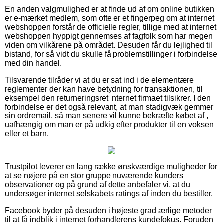
En anden valgmulighed er at finde ud af om online butikken
er e-mærket medlem, som ofte er et fingerpeg om at internet
webshoppen forstår de officielle regler, tillige med at internet
webshoppen hyppigt gennemses af fagfolk som har megen
viden om vilkårene på området. Desuden får du lejlighed til
bistand, for så vidt du skulle få problemstillinger i forbindelse
med din handel.
Tilsvarende tilråder vi at du er sat ind i de elementære
reglementer der kan have betydning for transaktionen, til
eksempel den returneringsret internet firmaet tilsikrer. I den
forbindelse er det også relevant, at man stadigvæk gemmer
sin ordremail, så man senere vil kunne bekræfte købet af ,
uafhængig om man er på udkig efter produkter til en voksen
eller et barn.
Trustpilot leverer en lang række ønskværdige muligheder for
at se nøjere på en stor gruppe nuværende kunders
observationer og på grund af dette anbefaler vi, at du
undersøger internet selskabets ratings af inden du bestiller.
Facebook byder på desuden i højeste grad ærlige metoder
til at få indblik i internet forhandlerens kundefokus. Foruden