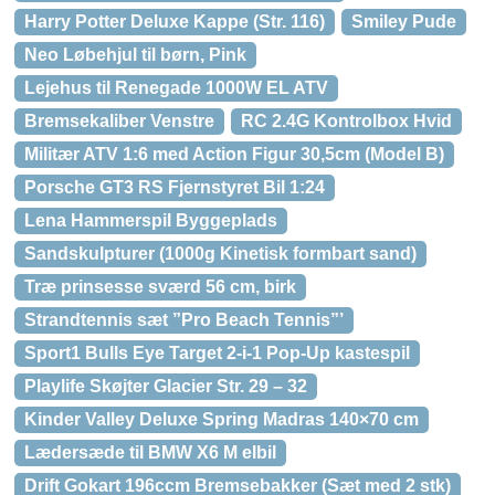
Harry Potter Deluxe Kappe (Str. 116)
Smiley Pude
Neo Løbehjul til børn, Pink
Lejehus til Renegade 1000W EL ATV
Bremsekaliber Venstre
RC 2.4G Kontrolbox Hvid
Militær ATV 1:6 med Action Figur 30,5cm (Model B)
Porsche GT3 RS Fjernstyret Bil 1:24
Lena Hammerspil Byggeplads
Sandskulpturer (1000g Kinetisk formbart sand)
Træ prinsesse sværd 56 cm, birk
Strandtennis sæt ”Pro Beach Tennis”’
Sport1 Bulls Eye Target 2-i-1 Pop-Up kastespil
Playlife Skøjter Glacier Str. 29 – 32
Kinder Valley Deluxe Spring Madras 140×70 cm
Lædersæde til BMW X6 M elbil
Drift Gokart 196ccm Bremsebakker (Sæt med 2 stk)