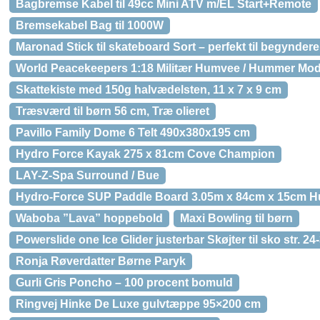
Bagbremse Kabel til 49cc Mini ATV m/EL Start+Remote
Bremsekabel Bag til 1000W
Maronad Stick til skateboard Sort – perfekt til begyndere
World Peacekeepers 1:18 Militær Humvee / Hummer Mod
Skattekiste med 150g halvædelsten, 11 x 7 x 9 cm
Træsværd til børn 56 cm, Træ olieret
Pavillo Family Dome 6 Telt 490x380x195 cm
Hydro Force Kayak 275 x 81cm Cove Champion
LAY-Z-Spa Surround / Bue
Hydro-Force SUP Paddle Board 3.05m x 84cm x 15cm H
Waboba ”Lava” hoppebold
Maxi Bowling til børn
Powerslide one Ice Glider justerbar Skøjter til sko str. 24
Ronja Røverdatter Børne Paryk
Gurli Gris Poncho – 100 procent bomuld
Ringvej Hinke De Luxe gulvtæppe 95×200 cm