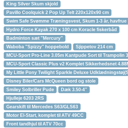
King Silver Skum skjold
Pavillo Coolquick 2 Pop Up Telt 220x120x90 cm
Swim Safe Svømme Træningsvest, Skum 1-3 år, havfrue
Hydro Force Kayak 270 x 100 cm Koracle fiskerbåd
Badminton sæt ”Mercury”
Waboba ”Spizzy” hoppebold
Sjippetov 214 cm
MCU-Sport Pro-Line 3.05m Kantpude Sort til Trampoli
MCU-Sport Classic Plus v2 Komplet Sikkerhedsnet 4.88
My Little Pony Twilight Sparkle Deluxe Udklædningstøj(St
Disney Biler/Cars McQueen bord og stole
Smiley Solbriller Pude
Dæk 3.50-4”
Hjulleje 6203 2RS
Gearskift til Mercedes S63/GLS63
Motor El-Start, komplet til ATV 49CC
Front tandhjul til ATV 70cc