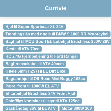
Currivie
Hjul til Super Sportscar XL 24V
Tændingslås med nøgle til BMW S 1000 RR Motorcykel
Baghjul til MCU-Sport EL Løbehjul Brushless 350W 36V
Kæde til ATV 70cc
RC 2.4G Fjernbetjening til Ford Ranger
Bagbremsekabel til ATV 49ccm
Kæde 6mm H25 (Til EL Dirt Bike)
Bagtandhjul til Off-Road Mini Buggy 163cc
Pære, front til 1000W EL ATV
El-Løbehjul Brushless 24V Front Hjul
On/off/lys kontakter til styr til ATV 125cc
Gashåndtag 36V til EL ATV
Motor 800W 36V