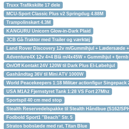
Truxx Trafikskilte 17 dele
MCU-Sport Classic Plus v2 Springdug 4.88M
Trampolinskørt 4.3M
KANGURU Unicorn Glow-in-Dark Plaid
JCB Gå-Traktor med Trailer og værktøj
Land Rover Discovery 12v m/Gummihjul + Lædersæde 
Adventure4X 12v 4×4 Blå m/4x45W + Gummihjul + fjernb
On/Off Kontakt 24V 120W til Dark Plus El-Løbehjul
Gashåndtag 36V til Mini ATV 1000W
World Peacekeepers 1:18 Militær actionfigur Singepack
USA M1A2 Fjernstyret Tank 1:28 VS Fort 27Mhz
Sportspil 40 cm med stop
Stealth Reservedelspakke til Stealth Håndbue (S162/SP
Fodbold Sport1 ”Beach” Str. 5
Stratos bobslæde med rat, Titan Blue