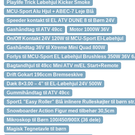
Playlife Trick Løbehjul Kicker Smoke
MCU-Sport Alu Hjul + ABEC-7 Leje Blå
Speeder kontakt til EL ATV DUNE 8 til Børn 24V
Gashåndtag til ATV 49cc
Motor 1000W 36V
On/Off Kontakt 24V 120W til MCU-Sport El-Løbehjul
Gashåndtag 36V til Xtreme Mini Quad 800W
Forlys til MCU-Sport EL Løbehjul Brushless 350W 36V 
Bagtandhjul til 49cc Mini ATV m/EL Start+Remote
Drift Gokart 196ccm Bremseskive
Dæk 8×3.00 – 4” til EL-Løbehjul 24V 500W
Gummihåndtag til ATV 49cc
Sport1 ”Easy Roller” Blå inlinere Rulleskøjter til børn str
Snowboarder Action Figur med tilbehør 30,5cm
Mikroskop til Børn 100/450/900X (36 dele)
Magisk Tegnetavle til børn