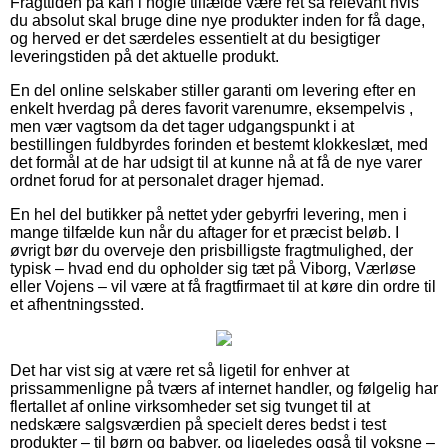
Fragttiden på kan i nogle tilfælde være ret så relevant hvis
du absolut skal bruge dine nye produkter inden for få dage,
og herved er det særdeles essentielt at du besigtiger
leveringstiden på det aktuelle produkt.
En del online selskaber stiller garanti om levering efter en
enkelt hverdag på deres favorit varenumre, eksempelvis ,
men vær vagtsom da det tager udgangspunkt i at
bestillingen fuldbyrdes forinden et bestemt klokkeslæt, med
det formål at de har udsigt til at kunne nå at få de nye varer
ordnet forud for at personalet drager hjemad.
En hel del butikker på nettet yder gebyrfri levering, men i
mange tilfælde kun når du aftager for et præcist beløb. I
øvrigt bør du overveje den prisbilligste fragtmulighed, der
typisk – hvad end du opholder sig tæt på Viborg, Værløse
eller Vojens – vil være at få fragtfirmaet til at køre din ordre til
et afhentningssted.
Det har vist sig at være ret så ligetil for enhver at
prissammenligne på tværs af internet handler, og følgelig har
flertallet af online virksomheder set sig tvunget til at
nedskære salgsværdien på specielt deres bedst i test
produkter – til børn og babyer, og ligeledes også til voksne –