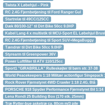
Twista X Løbehjul – Pink
RC 2.4G Fjernbetjening til Ford Ranger Gul
Startrelæ til 49CC/125CC
Dæk 80/100-12” til Dirt Bike 50cc 9.0HP
Kabel Lang 4 x multistik til MCU-Sport EL Løbehjul Br
RC 2.4G Fjernbetjening til Sport SUV+MegaBuggy
Tændrør til Dirt Bike 50cc 9.0HP
Styrearm til Greenpower 36V
Power Luftfilter til ATV 110/125cc
Sport1 ”GIRABRILLA” Rulleskøjter til børn str. 37-38
World Peacekeepers 1:18 Militær actionfigur Singepack
Rock Rover Fjernstyret 4WD Crawler 1:18 2.4G, Blå
PORSCHE 918 Spyder Performance Fjernstyret Bil 1:14
Lena Rondi 25 Building Box (170 stk. 25mm)
Træ Rytter-bue asketræ ca. 80cm m/3 pile