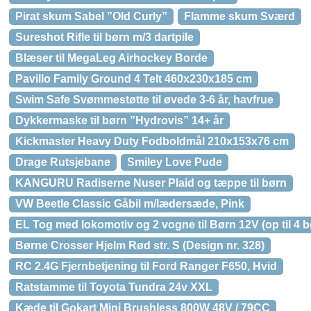
Pirat skum Sabel ”Old Curly”
Flamme skum Sværd
Sureshot Rifle til børn m/3 dartpile
Blæser til MegaLeg Airhockey Borde
Pavillo Family Ground 4 Telt 460x230x185 cm
Swim Safe Svømmestøtte til øvede 3-6 år, havfrue
Dykkermaske til børn ”Hydrovis” 14+ år
Kickmaster Heavy Duty Fodboldmål 210x153x76 cm
Drage Rutsjebane
Smiley Love Pude
KANGURU Radiserne Nuser Plaid og tæppe til børn
VW Beetle Classic Gåbil m/lædersæde, Pink
EL Tog med lokomotiv og 2 vogne til Børn 12V (op til 4 b
Børne Crosser Hjelm Rød str. S (Design nr. 328)
RC 2.4G Fjernbetjening til Ford Ranger F650, Hvid
Ratstamme til Toyota Tundra 24v XXL
Kæde til Gokart Mini Brushless 800W 48V / 79CC