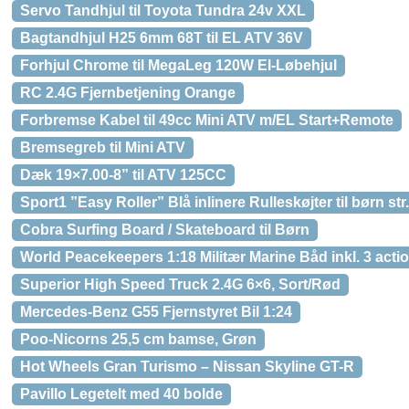
Servo Tandhjul til Toyota Tundra 24v XXL
Bagtandhjul H25 6mm 68T til EL ATV 36V
Forhjul Chrome til MegaLeg 120W El-Løbehjul
RC 2.4G Fjernbetjening Orange
Forbremse Kabel til 49cc Mini ATV m/EL Start+Remote
Bremsegreb til Mini ATV
Dæk 19×7.00-8” til ATV 125CC
Sport1 ”Easy Roller” Blå inlinere Rulleskøjter til børn str
Cobra Surfing Board / Skateboard til Børn
World Peacekeepers 1:18 Militær Marine Båd inkl. 3 actio
Superior High Speed Truck 2.4G 6×6, Sort/Rød
Mercedes-Benz G55 Fjernstyret Bil 1:24
Poo-Nicorns 25,5 cm bamse, Grøn
Hot Wheels Gran Turismo – Nissan Skyline GT-R
Pavillo Legetelt med 40 bolde