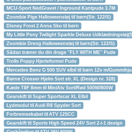
MCU-Sport NedGravet / Inground Kantpude 3.7M
Zoombie Pige Halloweenstøj til børn(Str. 122/S)
Disney Frost 2 Anna Sko til børn
My Little Pony Twilight Sparkle Deluxe Udklædningstøj(S
Zoombie Dreng Halloweenstøj til børn(Str. 122/S)
Sådan træner du din drage ”FLY WITH ME” Pude
Trolls Poppy Hjerteformet Pude
Mercedes Benz G 500 SUV elbil til børn 12v m/Gummihj
Børne Crosser Hjelm Sort str. XL (Design nr. 328)
Kæde T8F 8mm til MiniAtv Sort/Rød 500W/800W
Gearskift til Super Sportscar XL Elbil
Lydmodul til Audi R8 Spyder Sort
Forbremsekabel til ATV 125CC
Gearskift til Sports High Speed 24V Sort 2-i-1 design
Gashåndtag til ATV 36V 800W