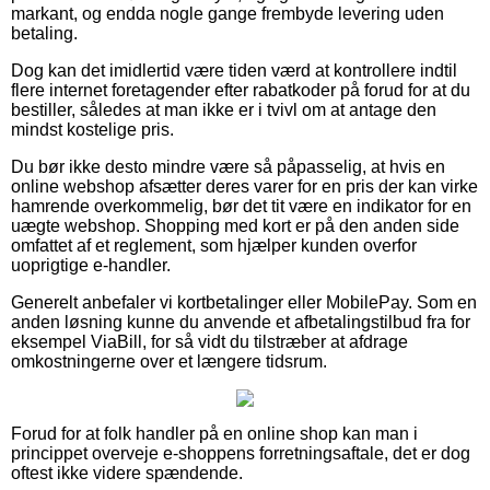
markant, og endda nogle gange frembyde levering uden
betaling.
Dog kan det imidlertid være tiden værd at kontrollere indtil
flere internet foretagender efter rabatkoder på forud for at du
bestiller, således at man ikke er i tvivl om at antage den
mindst kostelige pris.
Du bør ikke desto mindre være så påpasselig, at hvis en
online webshop afsætter deres varer for en pris der kan virke
hamrende overkommelig, bør det tit være en indikator for en
uægte webshop. Shopping med kort er på den anden side
omfattet af et reglement, som hjælper kunden overfor
uoprigtige e-handler.
Generelt anbefaler vi kortbetalinger eller MobilePay. Som en
anden løsning kunne du anvende et afbetalingstilbud fra for
eksempel ViaBill, for så vidt du tilstræber at afdrage
omkostningerne over et længere tidsrum.
Forud for at folk handler på en online shop kan man i
princippet overveje e-shoppens forretningsaftale, det er dog
oftest ikke videre spændende.