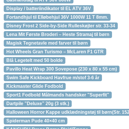
Display / batteriindikator til EL ATV 36V
Fortandhjul til Elløbehjul 36V 1000W 11 T 8mm.
Disney Frost 2 Side-by-Side Rulleskøjter str. 33-34
Lena Mit Første Broderi – Heste Stramaj til børn
Magisk Tegnetavle med farver til børn
Hot Wheels Gran Turismo – McLaren F1 GTR
Blå Legetelt med 50 bolde
Pavillo Heat Wrap 300 Sovepose (230 x 80 x 55 cm)
Swim Safe Kickboard Havfrue m/stof 3-6 år
Kickmaster Glide Fodbold
Sport1 Fodbold Målmands handsker ”Superfit”
Dartpile ”Deluxe” 20g (3 stk.)
Halloween Horror Kappe udklædningstøj til børn(Str. 152
Spiderman Pude 40×40 cm