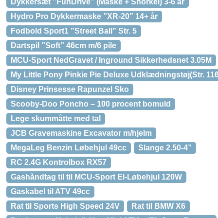
Dykkersæt ”FunDrive” (Maske + Snorkel) 3-6 år
Hydro Pro Dykkermaske ”XR-20” 14+ år
Fodbold Sport1 ”Street Ball” Str. 5
Dartspil ”Soft” 46cm m/6 pile
MCU-Sport NedGravet / Inground Sikkerhedsnet 3.05M
My Little Pony Pinkie Pie Deluxe Udklædningstøj(Str. 11
Disney Prinsesse Rapunzel Sko
Scooby-Doo Poncho – 100 procent bomuld
Lege skummåtte med tal
JCB Gravemaskine Excavator m/hjelm
MegaLeg Benzin Løbehjul 49cc
Slange 2.50-4”
RC 2.4G Kontrolbox RX57
Gashåndtag til til MCU-Sport El-Løbehjul 120W
Gaskabel til ATV 49cc
Rat til Sports High Speed 24V
Rat til BMW X6