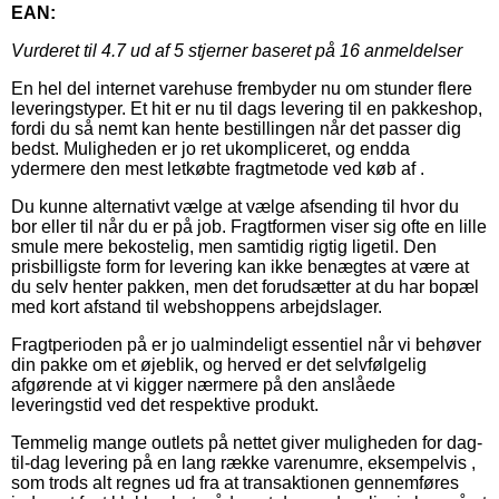
EAN:
Vurderet til
4.7
ud af 5 stjerner baseret på
16
anmeldelser
En hel del internet varehuse frembyder nu om stunder flere
leveringstyper. Et hit er nu til dags levering til en pakkeshop,
fordi du så nemt kan hente bestillingen når det passer dig
bedst. Muligheden er jo ret ukompliceret, og endda
ydermere den mest letkøbte fragtmetode ved køb af .
Du kunne alternativt vælge at vælge afsending til hvor du
bor eller til når du er på job. Fragtformen viser sig ofte en lille
smule mere bekostelig, men samtidig rigtig ligetil. Den
prisbilligste form for levering kan ikke benægtes at være at
du selv henter pakken, men det forudsætter at du har bopæl
med kort afstand til webshoppens arbejdslager.
Fragtperioden på er jo ualmindeligt essentiel når vi behøver
din pakke om et øjeblik, og herved er det selvfølgelig
afgørende at vi kigger nærmere på den anslåede
leveringstid ved det respektive produkt.
Temmelig mange outlets på nettet giver muligheden for dag-
til-dag levering på en lang række varenumre, eksempelvis ,
som trods alt regnes ud fra at transaktionen gennemføres