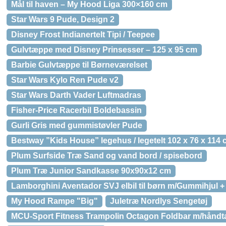
Mål til haven – My Hood Liga 300×160 cm
Star Wars 9 Pude, Design 2
Disney Frost Indianertelt Tipi / Teepee
Gulvtæppe med Disney Prinsesser – 125 x 95 cm
Barbie Gulvtæppe til Børneværelset
Star Wars Kylo Ren Pude v2
Star Wars Darth Vader Luftmadras
Fisher-Price Racerbil Boldebassin
Gurli Gris med gummistøvler Pude
Bestway ”Kids House” legehus / legetelt 102 x 76 x 114
Plum Surfside Træ Sand og vand bord / spisebord
Plum Træ Junior Sandkasse 90x90x12 cm
Lamborghini Aventador SVJ elbil til børn m/Gummihjul 
My Hood Rampe "Big"
Juletræ Nordlys Sengetøj
MCU-Sport Fitness Trampolin Octagon Foldbar m/håndt