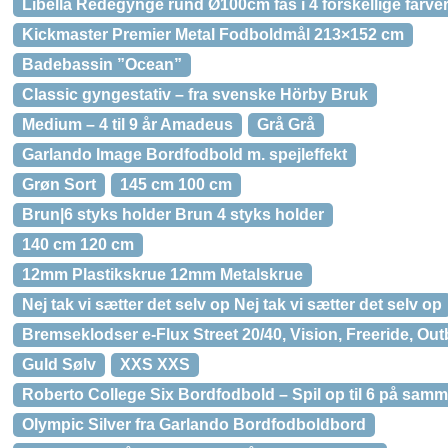
Libella Redegynge rund Ø100cm fås i 4 forskellige farve
Kickmaster Premier Metal Fodboldmål 213×152 cm
Badebassin ”Ocean”
Classic gyngestativ – fra svenske Hörby Bruk
Medium – 4 til 9 år Amadeus
Grå Grå
Garlando Image Bordfodbold m. spejleffekt
Grøn Sort
145 cm 100 cm
Brun|6 styks holder Brun 4 styks holder
140 cm 120 cm
12mm Plastikskrue 12mm Metalskrue
Nej tak vi sætter det selv op Nej tak vi sætter det selv op
Bremseklodser e-Flux Street 20/40, Vision, Freeride, Outb
Guld Sølv
XXS XXS
Roberto College Six Bordfodbold – Spil op til 6 på samm
Olympic Silver fra Garlando Bordfodboldbord