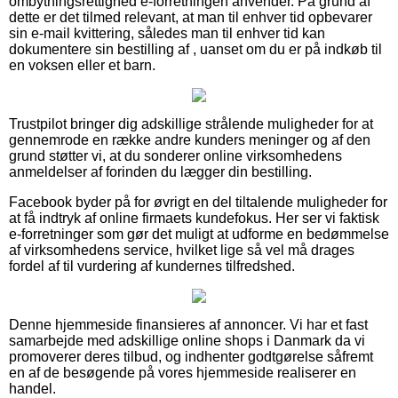
ombytningsrettighed e-forretningen anvender. På grund af
dette er det tilmed relevant, at man til enhver tid opbevarer
sin e-mail kvittering, således man til enhver tid kan
dokumentere sin bestilling af , uanset om du er på indkøb til
en voksen eller et barn.
Trustpilot bringer dig adskillige strålende muligheder for at
gennemrode en række andre kunders meninger og af den
grund støtter vi, at du sonderer online virksomhedens
anmeldelser af forinden du lægger din bestilling.
Facebook byder på for øvrigt en del tiltalende muligheder for
at få indtryk af online firmaets kundefokus. Her ser vi faktisk
e-forretninger som gør det muligt at udforme en bedømmelse
af virksomhedens service, hvilket lige så vel må drages
fordel af til vurdering af kundernes tilfredshed.
Denne hjemmeside finansieres af annoncer. Vi har et fast
samarbejde med adskillige online shops i Danmark da vi
promoverer deres tilbud, og indhenter godtgørelse såfremt
en af de besøgende på vores hjemmeside realiserer en
handel.