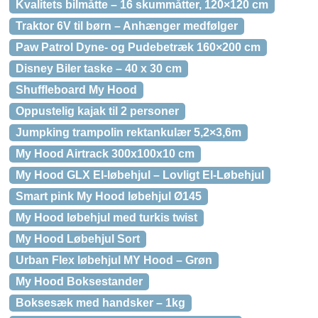
Kvalitets bilmåtte – 16 skummåtter, 120×120 cm
Traktor 6V til børn – Anhænger medfølger
Paw Patrol Dyne- og Pudebetræk 160×200 cm
Disney Biler taske – 40 x 30 cm
Shuffleboard My Hood
Oppustelig kajak til 2 personer
Jumpking trampolin rektankulær 5,2×3,6m
My Hood Airtrack 300x100x10 cm
My Hood GLX El-løbehjul – Lovligt El-Løbehjul
Smart pink My Hood løbehjul Ø145
My Hood løbehjul med turkis twist
My Hood Løbehjul Sort
Urban Flex løbehjul MY Hood – Grøn
My Hood Boksestander
Boksesæk med handsker – 1kg