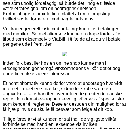
ses som utrolig fordelagtig, så burde det i nogle tilfælde
være et faresignal om en bedragerisk netshop.
Kortbetalinger er imidlertid omfattet af en retningslinje,
hvilket støtter køberen imod uægte netshops.
Vi tilråder generelt køb med betalingskort eller betalinger
med mobilen. Som et alternativ kunne du drage fordel af et
tilbud som eksempelvis ViaBill, i tilfælde af at du vil betale
pengene ude i fremtiden.
Inden folk bestiller hos en online shop kunne man i
virkeligheden gennemgå virksomhedens vilkår, det er dog
undertiden ikke videre interessant.
Et nemt alternativ kunne derfor være at undersøge hvorvidt
internet firmaet er e-mærket, siden det skulle være en
angivelse af at e-handlen overholder de gældende danske
regler, foruden at e-shoppen jævnligt efterses af specialister
som kender til reglerne. Dette er desuden din mulighed for at
få hjælp, hvis du skulle få besvær som følge af dit køb.
Tillige foreslår vi at kunden er sat ind i de vigtigste vilkår i
forbindelse med handlen, eksempelvis hvilken