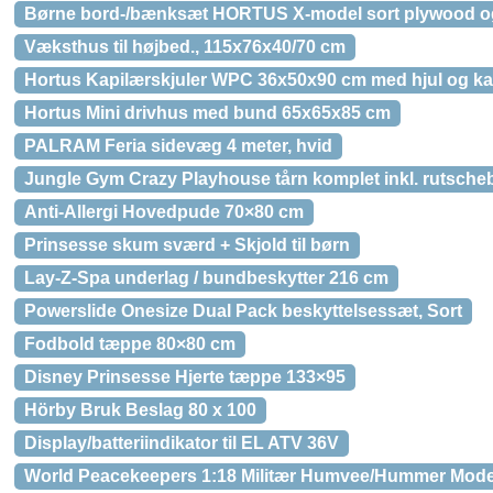
Børne bord-/bænksæt HORTUS X-model sort plywood og 
Væksthus til højbed., 115x76x40/70 cm
Hortus Kapilærskjuler WPC 36x50x90 cm med hjul og k
Hortus Mini drivhus med bund 65x65x85 cm
PALRAM Feria sidevæg 4 meter, hvid
Jungle Gym Crazy Playhouse tårn komplet inkl. rutsche
Anti-Allergi Hovedpude 70×80 cm
Prinsesse skum sværd + Skjold til børn
Lay-Z-Spa underlag / bundbeskytter 216 cm
Powerslide Onesize Dual Pack beskyttelsessæt, Sort
Fodbold tæppe 80×80 cm
Disney Prinsesse Hjerte tæppe 133×95
Hörby Bruk Beslag 80 x 100
Display/batteriindikator til EL ATV 36V
World Peacekeepers 1:18 Militær Humvee/Hummer Mode