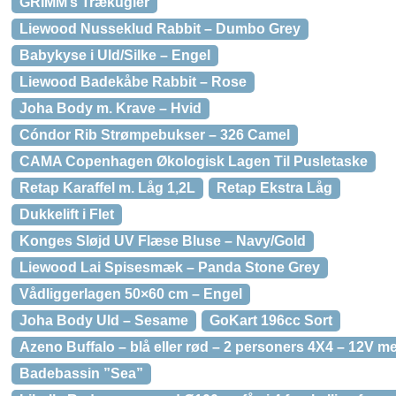
GRIMM’s Trækugler
Liewood Nusseklud Rabbit – Dumbo Grey
Babykyse i Uld/Silke – Engel
Liewood Badekåbe Rabbit – Rose
Joha Body m. Krave – Hvid
Cóndor Rib Strømpebukser – 326 Camel
CAMA Copenhagen Økologisk Lagen Til Pusletaske
Retap Karaffel m. Låg 1,2L
Retap Ekstra Låg
Dukkelift i Flet
Konges Sløjd UV Flæse Bluse – Navy/Gold
Liewood Lai Spisesmæk – Panda Stone Grey
Vådliggerlagen 50×60 cm – Engel
Joha Body Uld – Sesame
GoKart 196cc Sort
Azeno Buffalo – blå eller rød – 2 personers 4X4 – 12V m
Badebassin ”Sea”