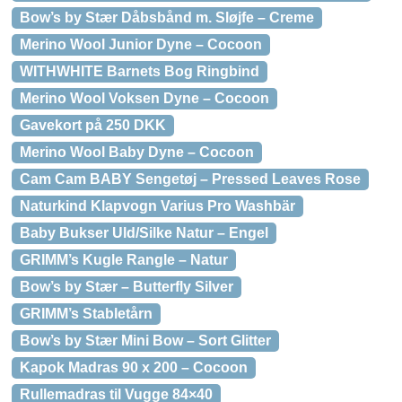
Bow’s by Stær Dåbsbånd m. Sløjfe – Creme
Merino Wool Junior Dyne – Cocoon
WITHWHITE Barnets Bog Ringbind
Merino Wool Voksen Dyne – Cocoon
Gavekort på 250 DKK
Merino Wool Baby Dyne – Cocoon
Cam Cam BABY Sengetøj – Pressed Leaves Rose
Naturkind Klapvogn Varius Pro Washbär
Baby Bukser Uld/Silke Natur – Engel
GRIMM’s Kugle Rangle – Natur
Bow’s by Stær – Butterfly Silver
GRIMM’s Stabletårn
Bow’s by Stær Mini Bow – Sort Glitter
Kapok Madras 90 x 200 – Cocoon
Rullemadras til Vugge 84×40