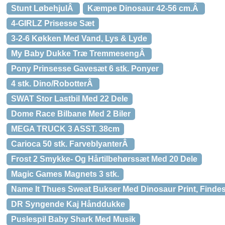
Stunt LøbehjulÂ
Kæmpe Dinosaur 42-56 cm.Â
4-GIRLZ Prisesse Sæt
3-2-6 Køkken Med Vand, Lys & Lyde
My Baby Dukke Træ TremmesengÂ
Pony Prinsesse Gavesæt 6 stk. Ponyer
4 stk. Dino/RobotterÂ
SWAT Stor Lastbil Med 22 Dele
Dome Race Bilbane Med 2 Biler
MEGA TRUCK 3 ASST. 38cm
Carioca 50 stk. FarveblyanterÂ
Frost 2 Smykke- Og Hårtilbehørssæt Med 20 Dele
Magic Games Magnets 3 stk.
Name It Thues Sweat Bukser Med Dinosaur Print, Findes 
DR Syngende Kaj Hånddukke
Puslespil Baby Shark Med Musik