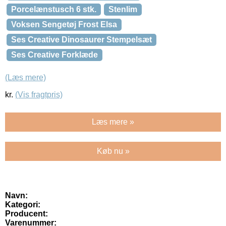
Porcelænstusch 6 stk.
Stenlim
Voksen Sengetøj Frost Elsa
Ses Creative Dinosaurer Stempelsæt
Ses Creative Forklæde
(Læs mere)
kr.
(Vis fragtpris)
Læs mere »
Køb nu »
Navn:
Kategori:
Producent:
Varenummer: