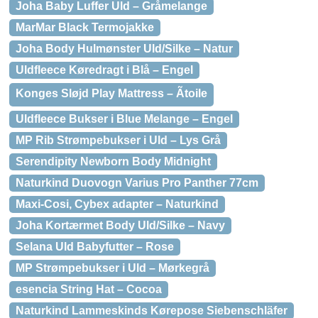
Joha Baby Luffer Uld – Gråmelange
MarMar Black Termojakke
Joha Body Hulmønster Uld/Silke – Natur
Uldfleece Køredragt i Blå – Engel
Konges Sløjd Play Mattress – Ãtoile
Uldfleece Bukser i Blue Melange – Engel
MP Rib Strømpebukser i Uld – Lys Grå
Serendipity Newborn Body Midnight
Naturkind Duovogn Varius Pro Panther 77cm
Maxi-Cosi, Cybex adapter – Naturkind
Joha Kortærmet Body Uld/Silke – Navy
Selana Uld Babyfutter – Rose
MP Strømpebukser i Uld – Mørkegrå
esencia String Hat – Cocoa
Naturkind Lammeskinds Kørepose Siebenschläfer