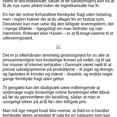
inden et fast klokkeslæt, sådan at de sandsynligvis kan nå at
få de nye varer afsted inden de logistikansatte har fri.
En hel del online forhandlere frembyder fragt uden betaling,
men i reglen kræver det at du aftager for en fastsat sum.
Derudover kan man udse dig den billigste leveringsform, der
i mange tilfælde – ligegyldigt om man befinder sig nær
Hørsholm, Birkerød eller Haslev – er at få bragt varerne til et
udleveringssted.
Det er jo efterhånden temmelig gnidningsløst for os alle at
prissammenligne hos forskellige firmaer på nettet, og til tak
har masser af internet selskaber i Danmark været nødt til at
presse udsalgspriserne på produkterne – til piger og drenge,
og ligeledes til kvinder og mænd – drastisk, og endda nogle
gange frembyde fragt uden gebyr.
Til gengæld kan det stadigvæk være indbringende at
undersøge nogle forskellige online forretninger efter tilbud
på før du gennemfører din bestilling, sådan at man er
usvigeligt sikker på at få fat i den billigste pris.
Man må lige meget hvad ikke overse, at ifald en e-handler
frembyder deres produkter til salg for en salgspris som kan