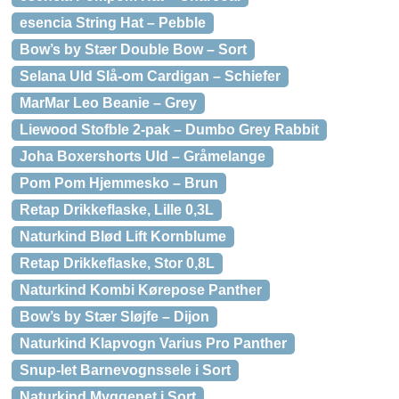
esencia String Hat – Pebble
Bow’s by Stær Double Bow – Sort
Selana Uld Slå-om Cardigan – Schiefer
MarMar Leo Beanie – Grey
Liewood Stofble 2-pak – Dumbo Grey Rabbit
Joha Boxershorts Uld – Gråmelange
Pom Pom Hjemmesko – Brun
Retap Drikkeflaske, Lille 0,3L
Naturkind Blød Lift Kornblume
Retap Drikkeflaske, Stor 0,8L
Naturkind Kombi Kørepose Panther
Bow’s by Stær Sløjfe – Dijon
Naturkind Klapvogn Varius Pro Panther
Snup-let Barnevognssele i Sort
Naturkind Myggenet i Sort