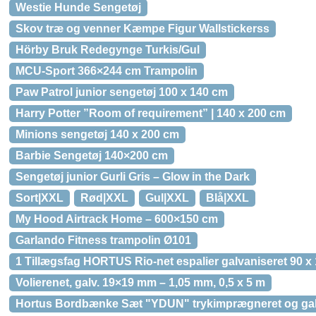
Westie Hunde Sengetøj
Skov træ og venner Kæmpe Figur Wallstickerss
Hörby Bruk Redegynge Turkis/Gul
MCU-Sport 366×244 cm Trampolin
Paw Patrol junior sengetøj 100 x 140 cm
Harry Potter ”Room of requirement” | 140 x 200 cm
Minions sengetøj 140 x 200 cm
Barbie Sengetøj 140×200 cm
Sengetøj junior Gurli Gris – Glow in the Dark
Sort|XXL
Rød|XXL
Gul|XXL
Blå|XXL
My Hood Airtrack Home – 600×150 cm
Garlando Fitness trampolin Ø101
1 Tillægsfag HORTUS Rio-net espalier galvaniseret 90 x 1
Volierenet, galv. 19×19 mm – 1,05 mm, 0,5 x 5 m
Hortus Bordbænke Sæt "YDUN" trykimprægneret og galv