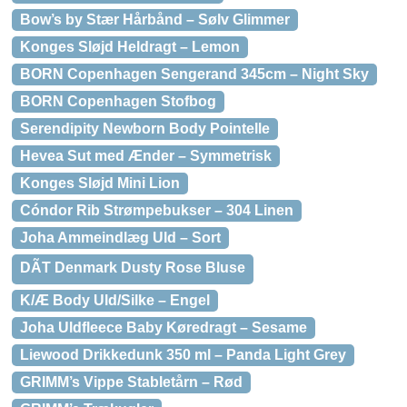
Bow’s by Stær Hårbånd – Sølv Glimmer
Konges Sløjd Heldragt – Lemon
BORN Copenhagen Sengerand 345cm – Night Sky
BORN Copenhagen Stofbog
Serendipity Newborn Body Pointelle
Hevea Sut med Ænder – Symmetrisk
Konges Sløjd Mini Lion
Cóndor Rib Strømpebukser – 304 Linen
Joha Ammeindlæg Uld – Sort
DÃT Denmark Dusty Rose Bluse
K/Æ Body Uld/Silke – Engel
Joha Uldfleece Baby Køredragt – Sesame
Liewood Drikkedunk 350 ml – Panda Light Grey
GRIMM’s Vippe Stabletårn – Rød