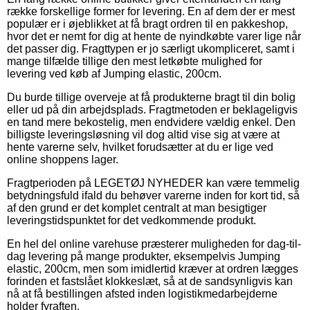
række forskellige former for levering. En af dem der er mest
populær er i øjeblikket at få bragt ordren til en pakkeshop,
hvor det er nemt for dig at hente de nyindkøbte varer lige når
det passer dig. Fragttypen er jo særligt ukompliceret, samt i
mange tilfælde tillige den mest letkøbte mulighed for
levering ved køb af Jumping elastic, 200cm.
Du burde tillige overveje at få produkterne bragt til din bolig
eller ud på din arbejdsplads. Fragtmetoden er beklageligvis
en tand mere bekostelig, men endvidere vældig enkel. Den
billigste leveringsløsning vil dog altid vise sig at være at
hente varerne selv, hvilket forudsætter at du er lige ved
online shoppens lager.
Fragtperioden på LEGETØJ NYHEDER kan være temmelig
betydningsfuld ifald du behøver varerne inden for kort tid, så
af den grund er det komplet centralt at man besigtiger
leveringstidspunktet for det vedkommende produkt.
En hel del online varehuse præsterer muligheden for dag-til-
dag levering på mange produkter, eksempelvis Jumping
elastic, 200cm, men som imidlertid kræver at ordren lægges
forinden et fastslået klokkeslæt, så at de sandsynligvis kan
nå at få bestillingen afsted inden logistikmedarbejderne
holder fyraften.