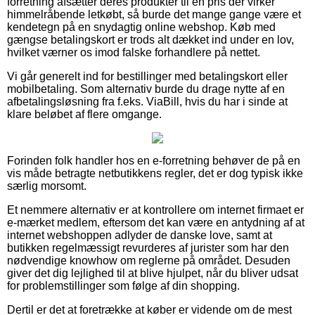
forretning afsætter deres produkter til en pris der virker
himmelråbende letkøbt, så burde det mange gange være et
kendetegn på en snydagtig online webshop. Køb med
gængse betalingskort er trods alt dækket ind under en lov,
hvilket værner os imod falske forhandlere på nettet.
Vi går generelt ind for bestillinger med betalingskort eller
mobilbetaling. Som alternativ burde du drage nytte af en
afbetalingsløsning fra f.eks. ViaBill, hvis du har i sinde at
klare beløbet af flere omgange.
Forinden folk handler hos en e-forretning behøver de på en
vis måde betragte netbutikkens regler, det er dog typisk ikke
særlig morsomt.
Et nemmere alternativ er at kontrollere om internet firmaet er
e-mærket medlem, eftersom det kan være en antydning af at
internet webshoppen adlyder de danske love, samt at
butikken regelmæssigt revurderes af jurister som har den
nødvendige knowhow om reglerne på området. Desuden
giver det dig lejlighed til at blive hjulpet, når du bliver udsat
for problemstillinger som følge af din shopping.
Dertil er det at foretrække at køber er vidende om de mest