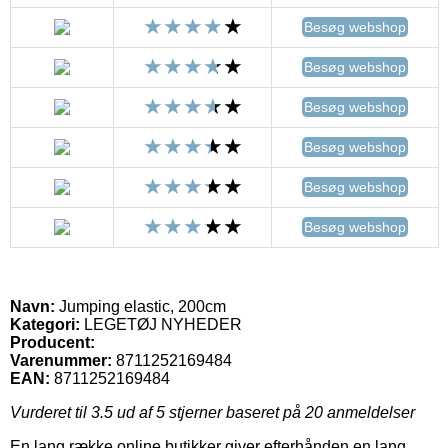
Besøg webshop
Besøg webshop
Besøg webshop
Besøg webshop
Besøg webshop
Besøg webshop
Navn:
Jumping elastic, 200cm
Kategori:
LEGETØJ NYHEDER
Producent:
Varenummer:
8711252169484
EAN:
8711252169484
Vurderet til
3.5
ud af 5 stjerner baseret på
20
anmeldelser
En lang række online butikker giver efterhånden en lang