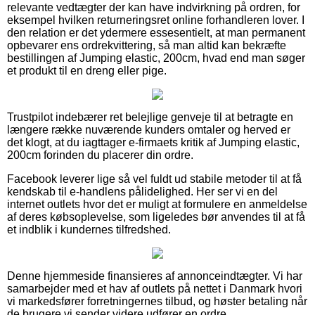
relevante vedtægter der kan have indvirkning på ordren, for
eksempel hvilken returneringsret online forhandleren lover. I
den relation er det ydermere essesentielt, at man permanent
opbevarer ens ordrekvittering, så man altid kan bekræfte
bestillingen af Jumping elastic, 200cm, hvad end man søger
et produkt til en dreng eller pige.
Trustpilot indebærer ret belejlige genveje til at betragte en
længere række nuværende kunders omtaler og herved er
det klogt, at du iagttager e-firmaets kritik af Jumping elastic,
200cm forinden du placerer din ordre.
Facebook leverer lige så vel fuldt ud stabile metoder til at få
kendskab til e-handlens pålidelighed. Her ser vi en del
internet outlets hvor det er muligt at formulere en anmeldelse
af deres købsoplevelse, som ligeledes bør anvendes til at få
et indblik i kundernes tilfredshed.
Denne hjemmeside finansieres af annonceindtægter. Vi har
samarbejder med et hav af outlets på nettet i Danmark hvori
vi markedsfører forretningernes tilbud, og høster betaling når
de brugere vi sender videre udfører en ordre.