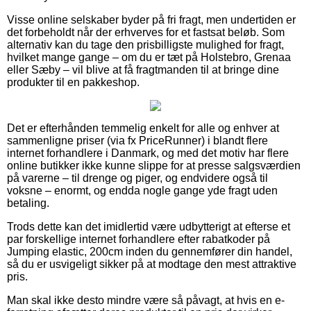
Visse online selskaber byder på fri fragt, men undertiden er
det forbeholdt når der erhverves for et fastsat beløb. Som
alternativ kan du tage den prisbilligste mulighed for fragt,
hvilket mange gange – om du er tæt på Holstebro, Grenaa
eller Sæby – vil blive at få fragtmanden til at bringe dine
produkter til en pakkeshop.
Det er efterhånden temmelig enkelt for alle og enhver at
sammenligne priser (via fx PriceRunner) i blandt flere
internet forhandlere i Danmark, og med det motiv har flere
online butikker ikke kunne slippe for at presse salgsværdien
på varerne – til drenge og piger, og endvidere også til
voksne – enormt, og endda nogle gange yde fragt uden
betaling.
Trods dette kan det imidlertid være udbytterigt at efterse et
par forskellige internet forhandlere efter rabatkoder på
Jumping elastic, 200cm inden du gennemfører din handel,
så du er usvigeligt sikker på at modtage den mest attraktive
pris.
Man skal ikke desto mindre være så påvagt, at hvis en e-