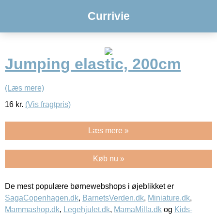
Currivie
Jumping elastic, 200cm
(Læs mere)
16
kr.
(Vis fragtpris)
Læs mere »
Køb nu »
De mest populære børnewebshops i øjeblikket er
SagaCopenhagen.dk
,
BarnetsVerden.dk
,
Miniature.dk
,
Mammashop.dk
,
Legehjulet.dk
,
MamaMilla.dk
og
Kids-