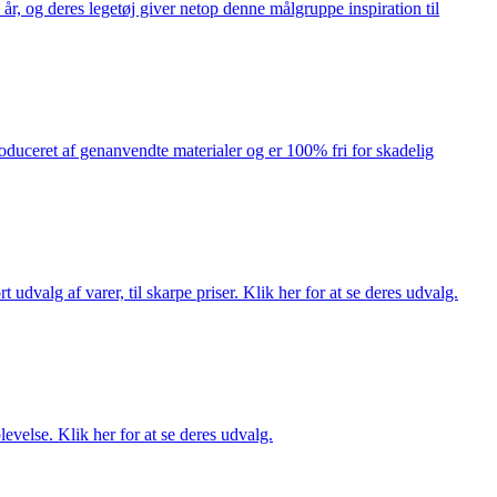
år, og deres legetøj giver netop denne målgruppe inspiration til
produceret af genanvendte materialer og er 100% fri for skadelig
dvalg af varer, til skarpe priser. Klik her for at se deres udvalg.
evelse. Klik her for at se deres udvalg.