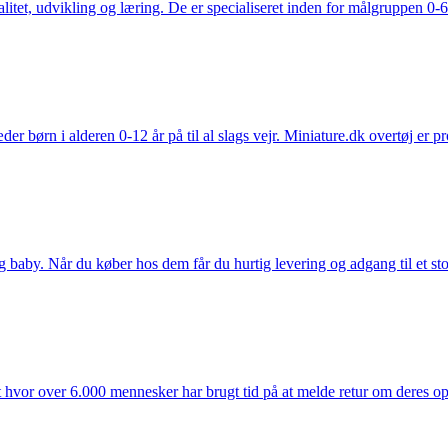
tet, udvikling og læring. De er specialiseret inden for målgruppen 0-6 
der børn i alderen 0-12 år på til al slags vejr. Miniature.dk overtøj er 
y. Når du køber hos dem får du hurtig levering og adgang til et stort u
t hvor over 6.000 mennesker har brugt tid på at melde retur om deres opl