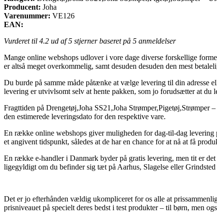
Producent:
Joha
Varenummer:
VE126
EAN:
Vurderet til
4.2
ud af 5 stjerner baseret på
5
anmeldelser
Mange online webshops udlover i vore dage diverse forskellige former 
er altså meget overkommelig, samt desuden desuden den mest betaleli
Du burde på samme måde påtænke at vælge levering til din adresse eller
levering er utvivlsomt selv at hente pakken, som jo forudsætter at du l
Fragttiden på Drengetøj,Joha SS21,Joha Strømper,Pigetøj,Strømper – Ul
den estimerede leveringsdato for den respektive vare.
En række online webshops giver muligheden for dag-til-dag levering p
et angivent tidspunkt, således at de har en chance for at nå at få produk
En række e-handler i Danmark byder på gratis levering, men tit er det s
ligegyldigt om du befinder sig tæt på Aarhus, Slagelse eller Grindsted –
Det er jo efterhånden vældig ukompliceret for os alle at prissammenlign
prisniveauet på specielt deres bedst i test produkter – til børn, men o