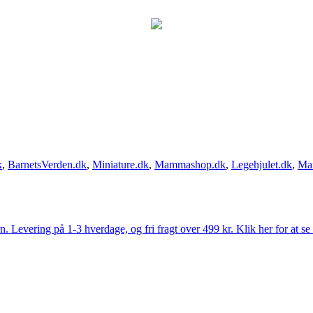
k
,
BarnetsVerden.dk
,
Miniature.dk
,
Mammashop.dk
,
Legehjulet.dk
,
Ma
Levering på 1-3 hverdage, og fri fragt over 499 kr. Klik her for at se