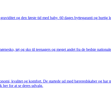
aviditet og den første tid med baby. 60 dages byttegaranti og hurtig lev
nesko, tøj og sko til teenagers og meget andet fra de bedste nationale 
rgonomi, kvalitet og komfort. De startede ud med bæreredskaber og har
k her for at se deres udvalg.