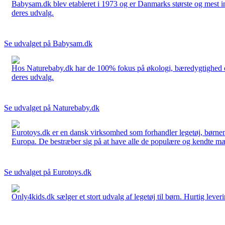
Babysam.dk blev etableret i 1973 og er Danmarks største og mest i
deres udvalg.
Se udvalget på Babysam.dk
Hos Naturebaby.dk har de 100% fokus på økologi, bæredygtighed og 
deres udvalg.
Se udvalget på Naturebaby.dk
Eurotoys.dk er en dansk virksomhed som forhandler legetøj, børnem
Europa. De bestræber sig på at have alle de populære og kendte mær
Se udvalget på Eurotoys.dk
Only4kids.dk sælger et stort udvalg af legetøj til børn. Hurtig leveri