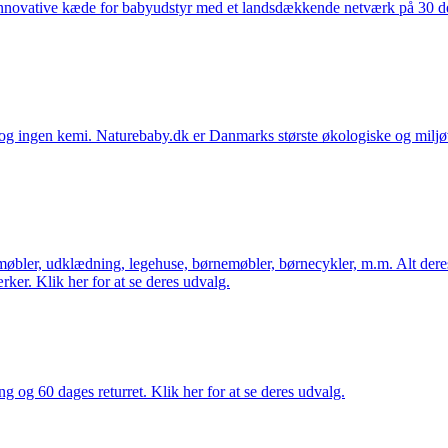
nnovative kæde for babyudstyr med et landsdækkende netværk på 30 detai
ingen kemi. Naturebaby.dk er Danmarks største økologiske og miljøven
øbler, udklædning, legehuse, børnemøbler, børnecykler, m.m. Alt dere
ker. Klik her for at se deres udvalg.
ng og 60 dages returret. Klik her for at se deres udvalg.