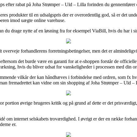
hops efter rabat på Joha Strømper – Uld – Lilla forinden du gennemfører d
eres produkter til en udsalgspris der er overordentlig god, så er det un
køberen imod uægte online varehuse.
 du drage nytte af en løsning fra for eksempel ViaBill, hvis du har i si
t overveje forhandlerens forretningsbetingelser, men det er almindelig
t, eftersom det burde være en garanti for at e-shoppen forstår de officie
rækning, hvis du bliver udsat for vanskeligheder i processen med din or
ende vilkår der kan håndhæves i forbindelse med ordren, som fx hvilken
 man fremadrettet kan vidne om sin shopping af Joha Strømper – Uld – Li
 stor portion øvrige brugeres kritik og på grund af dette er det prisværdi
idé om internet selskabets troværdighed. I øvrigt er der en række forha
derne er.