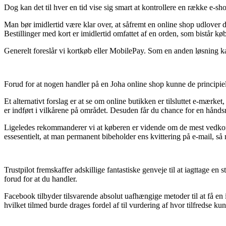
Dog kan det til hver en tid vise sig smart at kontrollere en række e-s
Man bør imidlertid være klar over, at såfremt en online shop udlover d
Bestillinger med kort er imidlertid omfattet af en orden, som bistår 
Generelt foreslår vi kortkøb eller MobilePay. Som en anden løsning kan
Forud for at nogen handler på en Joha online shop kunne de principiel
Et alternativt forslag er at se om online butikken er tilsluttet e-mærke
er indført i vilkårene på området. Desuden får du chance for en hånds
Ligeledes rekommanderer vi at køberen er vidende om de mest vedkomm
essesentielt, at man permanent bibeholder ens kvittering på e-mail, så
Trustpilot fremskaffer adskillige fantastiske genveje til at iagttage en
forud for at du handler.
Facebook tilbyder tilsvarende absolut uafhængige metoder til at få en 
hvilket tilmed burde drages fordel af til vurdering af hvor tilfredse kun