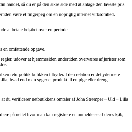
in handel, så du er på den sikre side med at antage den laveste pris.
dertiden være et fingerpeg om en uoprigtig internet virksomhed.
nde at betale beløbet over en periode.
vis en omfattende opgave.
lle regler, udover at hjemmesiden undertiden overværes af jurister som
dre.
 returpolitik butikken tilbyder. I den relation er det ydermere
lla, hvad end man søger et produkt til en pige eller dreng.
gt, at du verificerer netbutikkens omtaler af Joha Strømper – Uld – Lilla
ndlere på nettet hvor man kan registrere en anmeldelse af deres køb,