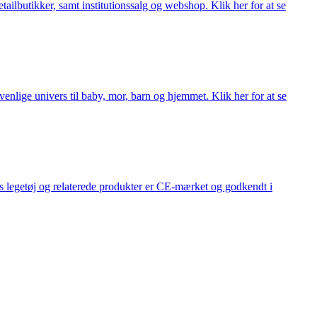
lbutikker, samt institutionssalg og webshop. Klik her for at se
lige univers til baby, mor, barn og hjemmet. Klik her for at se
s legetøj og relaterede produkter er CE-mærket og godkendt i