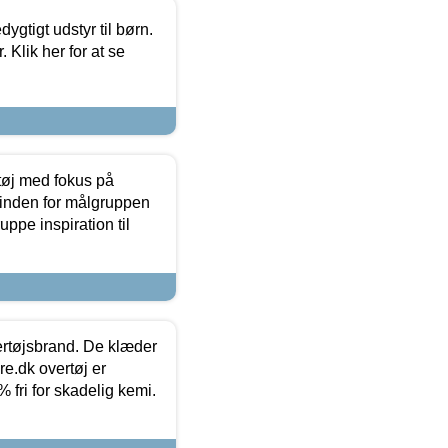
tigt udstyr til børn.
 Klik her for at se
tøj med fokus på
t inden for målgruppen
ppe inspiration til
vertøjsbrand. De klæder
ure.dk overtøj er
fri for skadelig kemi.