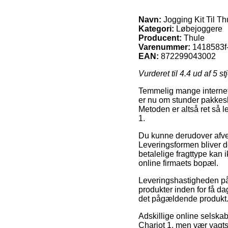
Navn:
Jogging Kit Til Th
Kategori:
Løbejoggere
Producent:
Thule
Varenummer:
1418583f
EAN:
872299043002
Vurderet til
4.4
ud af 5 st
Temmelig mange internet 
er nu om stunder pakkeshop
Metoden er altså ret så l
1.
Du kunne derudover afveje
Leveringsformen bliver 
betalelige fragttype kan 
online firmaets bopæl.
Leveringshastigheden på
produkter inden for få da
det pågældende produkt
Adskillige online selska
Chariot 1, men vær vagts