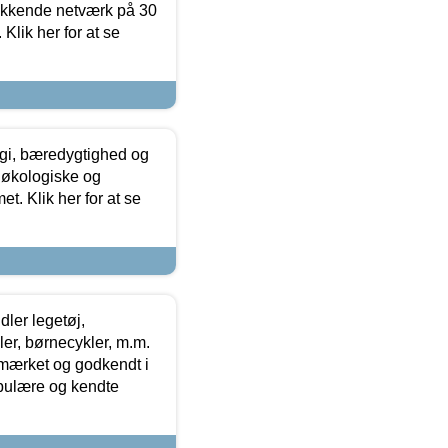
ækkende netværk på 30
Klik her for at se
gi, bæredygtighed og
 økologiske og
t. Klik her for at se
ler legetøj,
r, børnecykler, m.m.
-mærket og godkendt i
opulære og kendte