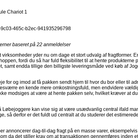
ule Chariot 1
-9c03-465c-b2ec-941935296798
jerner baseret på
22
anmeldelser
virksomheder yder nu om dage et stort udvalg af fragtformer. 
pen, fordi du så har fuld fleksibilitet til at hente produkterne på
et, samt endda tillige den billigste leveringsmåde ved køb af Jog
 for og imod at få pakken sendt hjem til hvor du bor eller til ad
desværre en kende mere omkostningsfuld, men endvidere vældi
ikke modsiges at være at hente pakken selv, hvilket kræver at du 
 Løbejoggere kan vise sig at være usædvanlig central ifald ma
ge, så derfor er det fuldt ud centralt at du studerer det estimere
.
ber annoncerer dag-til-dag fragt på en masse varer, eksempelvis 
om da det stiller krav om at transaktionen gennemføres inden et 