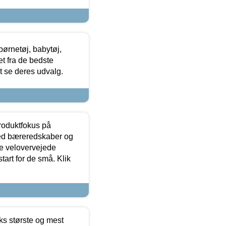
ørnetøj, babytøj,
t fra de bedste
at se deres udvalg.
produktfokus på
med bæreredskaber og
e velovervejede
tart for de små. Klik
ks største og mest