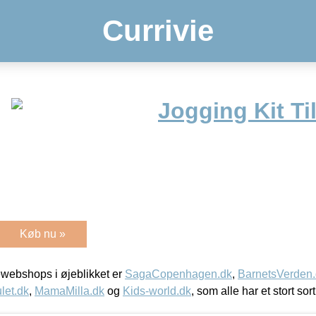
Currivie
Jogging Kit Ti
Køb nu »
webshops i øjeblikket er
SagaCopenhagen.dk
,
BarnetsVerden
let.dk
,
MamaMilla.dk
og
Kids-world.dk
, som alle har et stort sor