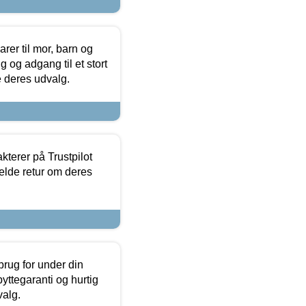
er til mor, barn og
 og adgang til et stort
se deres udvalg.
kterer på Trustpilot
elde retur om deres
brug for under din
yttegaranti og hurtig
valg.