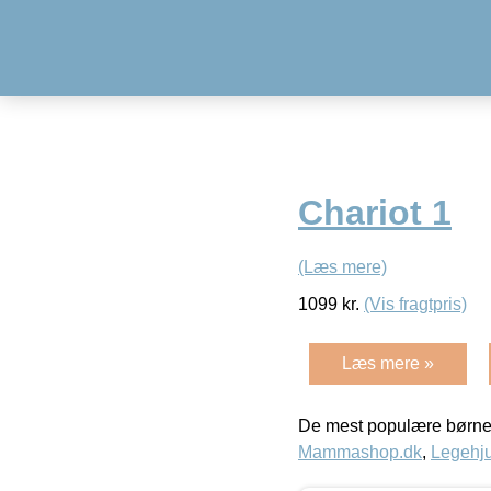
Chariot 1
(Læs mere)
1099
kr.
(Vis fragtpris)
Læs mere »
De mest populære børne
Mammashop.dk
,
Legehju