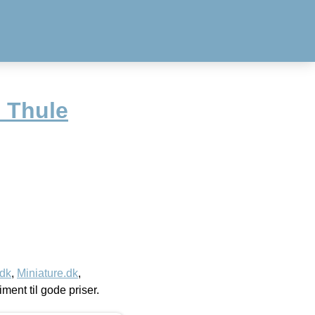
l Thule
.dk
,
Miniature.dk
,
timent til gode priser.