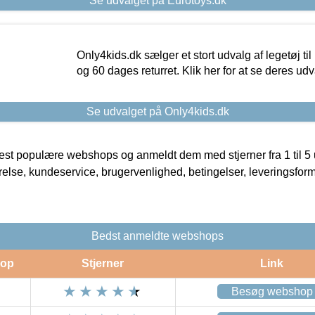
Se udvalget på Eurotoys.dk
Only4kids.dk sælger et stort udvalg af legetøj til
og 60 dages returret. Klik her for at se deres udv
Se udvalget på Only4kids.dk
t populære webshops og anmeldt dem med stjerner fra 1 til 5 ud
rrelse, kundeservice, brugervenlighed, betingelser, leveringsfor
Bedst anmeldte webshops
op
Stjerner
Link
Besøg webshop