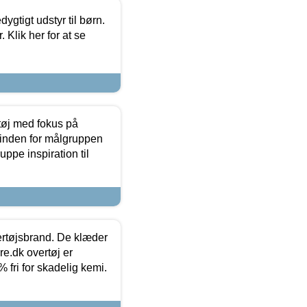
tigt udstyr til børn.
 Klik her for at se
tøj med fokus på
t inden for målgruppen
ppe inspiration til
vertøjsbrand. De klæder
ure.dk overtøj er
fri for skadelig kemi.