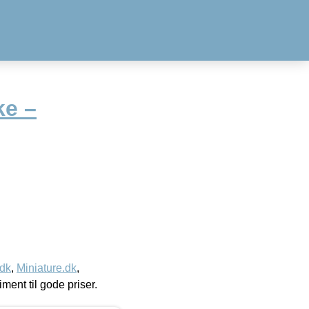
ke –
.dk
,
Miniature.dk
,
timent til gode priser.