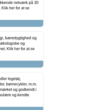
ækkende netværk på 30
Klik her for at se
gi, bæredygtighed og
 økologiske og
t. Klik her for at se
ler legetøj,
r, børnecykler, m.m.
-mærket og godkendt i
opulære og kendte