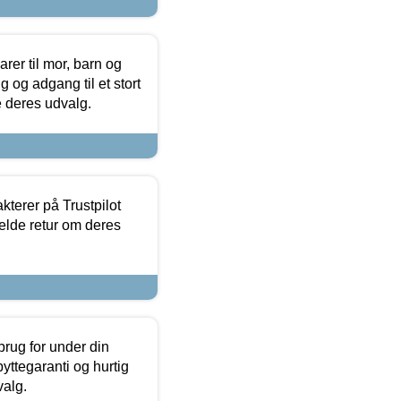
er til mor, barn og
 og adgang til et stort
se deres udvalg.
kterer på Trustpilot
elde retur om deres
brug for under din
yttegaranti og hurtig
valg.