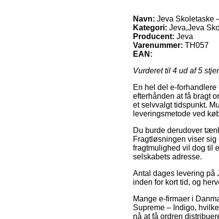
Navn:
Jeva Skoletaske 
Kategori:
Jeva,Jeva Sko
Producent:
Jeva
Varenummer:
TH057
EAN:
Vurderet til
4
ud af 5 stje
En hel del e-forhandlere 
efterhånden at få bragt o
et selvvalgt tidspunkt. M
leveringsmetode ved køb
Du burde derudover tænke 
Fragtløsningen viser sig 
fragtmulighed vil dog til
selskabets adresse.
Antal dages levering på J
inden for kort tid, og he
Mange e-firmaer i Danmar
Supreme – Indigo, hvilket
nå at få ordren distribuere