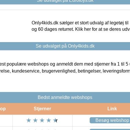
Se udvalget på Eurotoys.dk
Only4kids.dk sælger et stort udvalg af legetøj til
og 60 dages returret. Klik her for at se deres udv
Se udvalget på Only4kids.dk
t populære webshops og anmeldt dem med stjerner fra 1 til 5 ud
rrelse, kundeservice, brugervenlighed, betingelser, leveringsfor
Bedst anmeldte webshops
op
Stjerner
Link
Besøg webshop