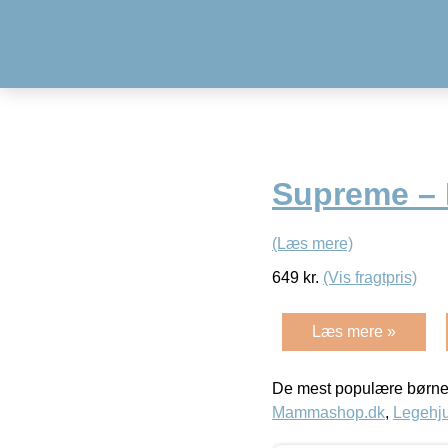
Supreme – 
(Læs mere)
649
kr.
(Vis fragtpris)
Læs mere »
De mest populære børne
Mammashop.dk
,
Legehju