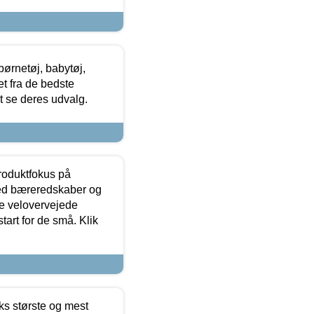
ørnetøj, babytøj,
t fra de bedste
at se deres udvalg.
produktfokus på
med bæreredskaber og
e velovervejede
tart for de små. Klik
ks største og mest