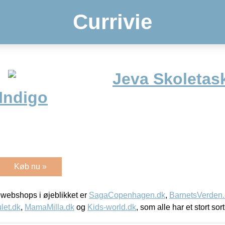
Currivie
Jeva Skoletas
Indigo
Køb nu »
webshops i øjeblikket er
SagaCopenhagen.dk
,
BarnetsVerden
let.dk
,
MamaMilla.dk
og
Kids-world.dk
, som alle har et stort sor