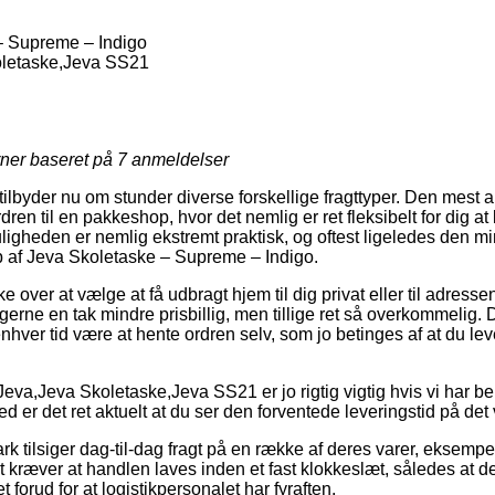
– Supreme – Indigo
letaske,Jeva SS21
rner baseret på
7
anmeldelser
tilbyder nu om stunder diverse forskellige fragttyper. Den mest 
rdren til en pakkeshop, hvor det nemlig er ret fleksibelt for dig 
uligheden er nemlig ekstremt praktisk, og oftest ligeledes den mi
 af Jeva Skoletaske – Supreme – Indigo.
over at vælge at få udbragt hjem til dig privat eller til adressen
gerne en tak mindre prisbillig, men tillige ret så overkommelig. D
 enhver tid være at hente ordren selv, som jo betinges af at du lev
eva,Jeva Skoletaske,Jeva SS21 er jo rigtig vigtig hvis vi har be
rved er det ret aktuelt at du ser den forventede leveringstid på 
k tilsiger dag-til-dag fragt på en række af deres varer, eksemp
 kræver at handlen laves inden et fast klokkeslæt, således at de 
t forud for at logistikpersonalet har fyraften.