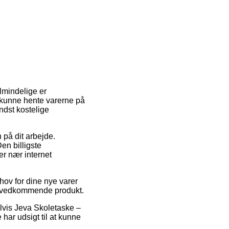
almindelige er
at kunne hente varerne på
ndst kostelige
 på dit arbejde.
en billigste
er nær internet
hov for dine nye varer
det vedkommende produkt.
elvis Jeva Skoletaske –
har udsigt til at kunne