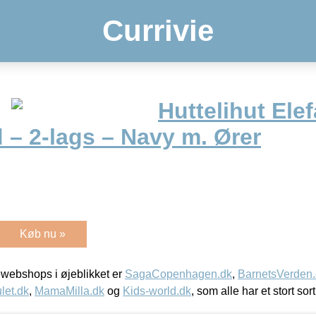
Currivie
Huttelihut Ele
 – 2-lags – Navy m. Ører
Køb nu »
webshops i øjeblikket er
SagaCopenhagen.dk
,
BarnetsVerden
let.dk
,
MamaMilla.dk
og
Kids-world.dk
, som alle har et stort sor