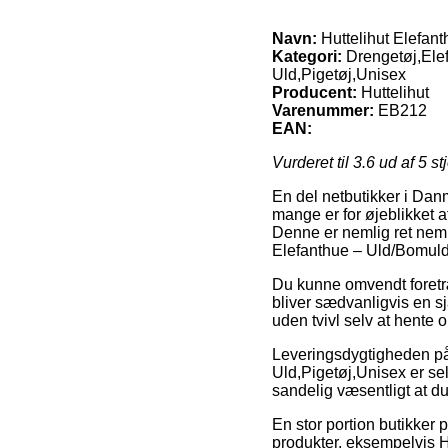
Navn:
Huttelihut Elefan
Kategori:
Drengetøj,Ele
Uld,Pigetøj,Unisex
Producent:
Huttelihut
Varenummer:
EB212
EAN:
Vurderet til
3.6
ud af 5 st
En del netbutikker i Danm
mange er for øjeblikket a
Denne er nemlig ret nem,
Elefanthue – Uld/Bomuld 
Du kunne omvendt foretræ
bliver sædvanligvis en s
uden tvivl selv at hente 
Leveringsdygtigheden p
Uld,Pigetøj,Unisex er selv
sandelig væsentligt at du
En stor portion butikker
produkter, eksempelvis H