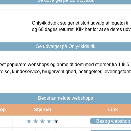
Se udvalget på Eurotoys.dk
Only4kids.dk sælger et stort udvalg af legetøj til
og 60 dages returret. Klik her for at se deres udv
Se udvalget på Only4kids.dk
t populære webshops og anmeldt dem med stjerner fra 1 til 5 ud
rrelse, kundeservice, brugervenlighed, betingelser, leveringsfor
Bedst anmeldte webshops
op
Stjerner
Link
Besøg webshop