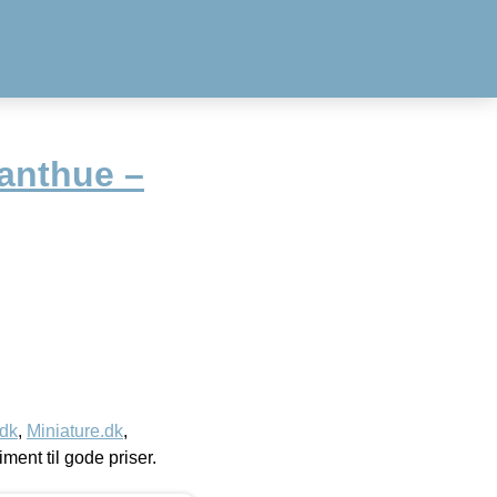
fanthue –
.dk
,
Miniature.dk
,
timent til gode priser.