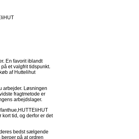
EliHUT
. En favorit iblandt
å et valgfrit tidspunkt.
øb af Huttelihut
du arbejder. Løsningen
vidste fragtmetode er
ingens arbejdslager.
lefanthue,HUTTEliHUT
kort tid, og derfor er det
å deres bedst sælgende
 beroer på at ordren