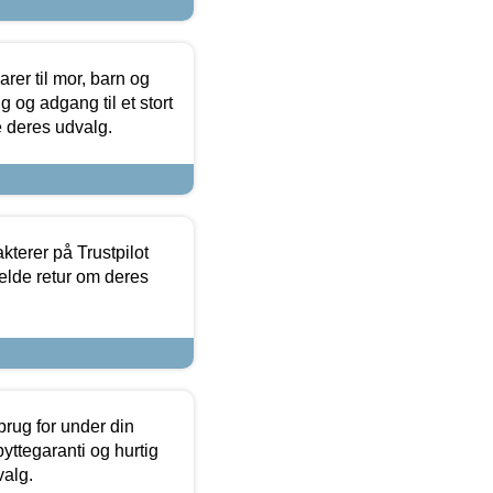
er til mor, barn og
 og adgang til et stort
se deres udvalg.
kterer på Trustpilot
elde retur om deres
brug for under din
yttegaranti og hurtig
valg.