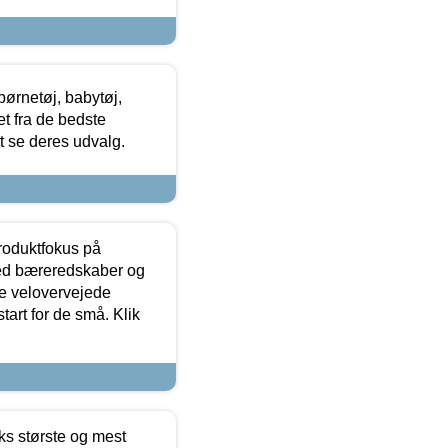
ørnetøj, babytøj,
t fra de bedste
at se deres udvalg.
produktfokus på
med bæreredskaber og
e velovervejede
tart for de små. Klik
ks største og mest