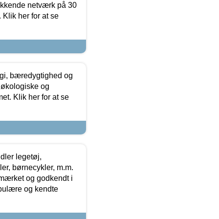
ækkende netværk på 30
Klik her for at se
gi, bæredygtighed og
 økologiske og
t. Klik her for at se
ler legetøj,
r, børnecykler, m.m.
-mærket og godkendt i
opulære og kendte