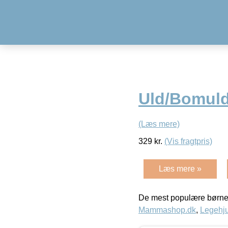
Uld/Bomuld
(Læs mere)
329
kr.
(Vis fragtpris)
Læs mere »
De mest populære børne
Mammashop.dk
,
Legehju