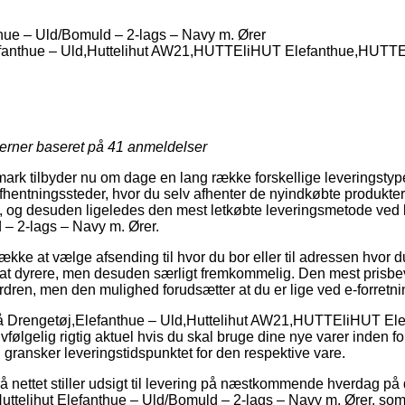
thue – Uld/Bomuld – 2-lags – Navy m. Ører
fanthue – Uld,Huttelihut AW21,HUTTEliHUT Elefanthue,HUTT
jerner baseret på
41
anmeldelser
ark tilbyder nu om dage en lang række forskellige leveringstyper
fhentningssteder, hvor du selv afhenter de nyindkøbte produkter p
 og desuden ligeledes den mest letkøbte leveringsmetode ved k
– 2-lags – Navy m. Ører.
kke at vælge afsending til hvor du bor eller til adressen hvor 
jat dyrere, men desuden særligt fremkommelig. Den mest prisbe
ordren, men den mulighed forudsætter at du er lige ved e-forretn
å Drengetøj,Elefanthue – Uld,Huttelihut AW21,HUTTEliHUT E
følgelig rigtig aktuel hvis du skal bruge dine nye varer inden for 
 gransker leveringstidspunktet for den respektive vare.
 på nettet stiller udsigt til levering på næstkommende hverdag p
uttelihut Elefanthue – Uld/Bomuld – 2-lags – Navy m. Ører, som