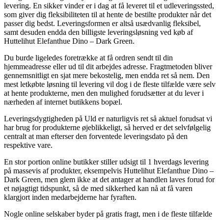
levering. En sikker vinder er i dag at få leveret til et udleveringssted,
som giver dig fleksibiliteten til at hente de bestilte produkter når det
passer dig bedst. Leveringsformen er altså usædvanlig fleksibel,
samt desuden endda den billigste leveringsløsning ved køb af
Huttelihut Elefanthue Dino – Dark Green.
Du burde ligeledes foretrække at få ordren sendt til din
hjemmeadresse eller ud til dit arbejdes adresse. Fragtmetoden bliver
gennemsnitligt en sjat mere bekostelig, men endda ret så nem. Den
mest letkøbte løsning til levering vil dog i de fleste tilfælde være selv
at hente produkterne, men den mulighed forudsætter at du lever i
nærheden af internet butikkens bopæl.
Leveringsdygtigheden på Uld er naturligvis ret så aktuel forudsat vi
har brug for produkterne øjeblikkeligt, så herved er det selvfølgelig
centralt at man efterser den forventede leveringsdato på den
respektive vare.
En stor portion online butikker stiller udsigt til 1 hverdags levering
på massevis af produkter, eksempelvis Huttelihut Elefanthue Dino –
Dark Green, men glem ikke at det antager at handlen laves forud for
et nøjagtigt tidspunkt, så de med sikkerhed kan nå at få varen
klargjort inden medarbejderne har fyraften.
Nogle online selskaber byder på gratis fragt, men i de fleste tilfælde