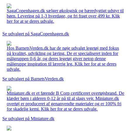
SagaCopenhagen.dk sælger økologisk og bæredygtigt udstyr til
børn. Levering på 1-3 hverdage, og fri fragt over 499 kr. Klik
her for at se deres udvalg.
Se udvalget på SagaCopenhagen.dk
Hos BarnetsVerden.dk har de nøje udvalgt legetøj med fokus
på kvalitet, udvikling og læring. De er specialiseret inden for
målgruppen 0-6 år, og deres legetøj giver netop denne
målgruppe inspiration til lærerig leg. Klik her for at se deres
udvalg.
Se udvalget på BarnetsVerden.dk
Miniature.dk er et førende B Corp certificeret overtøjsbrand. De
klæder børn i alderen 0-12 år på til al slags vejr. Miniature.dk
overtøj er produceret af genanvendte materialer og er 100% fri
for skadelig kemi. Klik her for at se deres udvalg.
Se udvalget på Miniature.dk