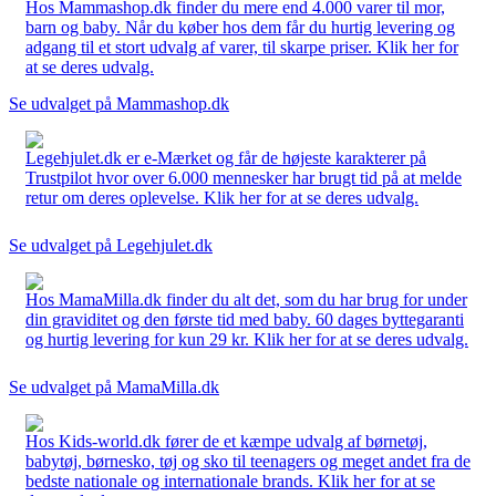
Hos Mammashop.dk finder du mere end 4.000 varer til mor,
barn og baby. Når du køber hos dem får du hurtig levering og
adgang til et stort udvalg af varer, til skarpe priser. Klik her for
at se deres udvalg.
Se udvalget på Mammashop.dk
Legehjulet.dk er e-Mærket og får de højeste karakterer på
Trustpilot hvor over 6.000 mennesker har brugt tid på at melde
retur om deres oplevelse. Klik her for at se deres udvalg.
Se udvalget på Legehjulet.dk
Hos MamaMilla.dk finder du alt det, som du har brug for under
din graviditet og den første tid med baby. 60 dages byttegaranti
og hurtig levering for kun 29 kr. Klik her for at se deres udvalg.
Se udvalget på MamaMilla.dk
Hos Kids-world.dk fører de et kæmpe udvalg af børnetøj,
babytøj, børnesko, tøj og sko til teenagers og meget andet fra de
bedste nationale og internationale brands. Klik her for at se