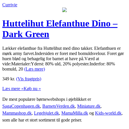
Currivie
Huttelihut Elefanthue Dino –
Dark Green
Lækker elefanthue fra Huttelihut med dino takker. Elefanthuen er
mørk army farvet.Indersiden er foret med bomuldsvelour. Foret gør
huen blød og behagelig for barnet at have på.Værd at
vide:Materialer:Yderst: 80% uld, 20% polyester.Inderfor: 80%
bomuld, 20
(Læs mere)
349
kr.
(Vis fragtpris)
Læs mere »
Køb nu »
De mest populære børnewebshops i øjeblikket er
SagaCopenhagen.dk
,
BarnetsVerden.dk
,
Miniature.dk
,
Mammashop.dk
,
Legehjulet.dk
,
MamaMilla.dk
og
Kids-world.dk
,
som alle har et stort sortiment til gode priser.