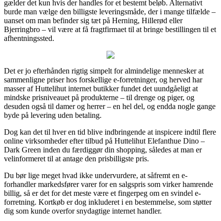
gælder det kun hvis der handles for et bestemt beløb. Alternativt
burde man vælge den billigste leveringsmåde, der i mange tilfælde –
uanset om man befinder sig tæt på Herning, Hillerød eller
Bjerringbro – vil være at få fragtfirmaet til at bringe bestillingen til et
afhentningssted.
Det er jo efterhånden rigtig simpelt for almindelige mennesker at
sammenligne priser hos forskellige e-forretninger, og herved har
masser af Huttelihut internet butikker fundet det uundgåeligt at
mindske prisniveauet på produkterne – til drenge og piger, og
desuden også til damer og herrer – en hel del, og endda nogle gange
byde på levering uden betaling.
Dog kan det til hver en tid blive indbringende at inspicere indtil flere
online virksomheder efter tilbud på Huttelihut Elefanthue Dino –
Dark Green inden du færdiggør din shopping, således at man er
velinformeret til at antage den prisbilligste pris.
Du bør lige meget hvad ikke undervurdere, at såfremt en e-
forhandler markedsfører varer for en salgspris som virker hamrende
billig, så er det for det meste være et fingerpeg om en svindel e-
forretning. Kortkøb er dog inkluderet i en bestemmelse, som støtter
dig som kunde overfor snydagtige internet handler.