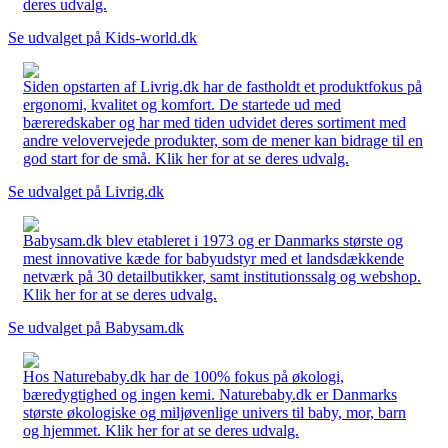
deres udvalg.
Se udvalget på Kids-world.dk
Siden opstarten af Livrig.dk har de fastholdt et produktfokus på
ergonomi, kvalitet og komfort. De startede ud med
bæreredskaber og har med tiden udvidet deres sortiment med
andre velovervejede produkter, som de mener kan bidrage til en
god start for de små. Klik her for at se deres udvalg.
Se udvalget på Livrig.dk
Babysam.dk blev etableret i 1973 og er Danmarks største og
mest innovative kæde for babyudstyr med et landsdækkende
netværk på 30 detailbutikker, samt institutionssalg og webshop.
Klik her for at se deres udvalg.
Se udvalget på Babysam.dk
Hos Naturebaby.dk har de 100% fokus på økologi,
bæredygtighed og ingen kemi. Naturebaby.dk er Danmarks
største økologiske og miljøvenlige univers til baby, mor, barn
og hjemmet. Klik her for at se deres udvalg.