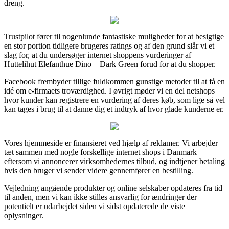
dreng.
Trustpilot fører til nogenlunde fantastiske muligheder for at besigtige
en stor portion tidligere brugeres ratings og af den grund slår vi et
slag for, at du undersøger internet shoppens vurderinger af
Huttelihut Elefanthue Dino – Dark Green forud for at du shopper.
Facebook frembyder tillige fuldkommen gunstige metoder til at få en
idé om e-firmaets troværdighed. I øvrigt møder vi en del netshops
hvor kunder kan registrere en vurdering af deres køb, som lige så vel
kan tages i brug til at danne dig et indtryk af hvor glade kunderne er.
Vores hjemmeside er finansieret ved hjælp af reklamer. Vi arbejder
tæt sammen med nogle forskellige internet shops i Danmark
eftersom vi annoncerer virksomhedernes tilbud, og indtjener betaling
hvis den bruger vi sender videre gennemfører en bestilling.
Vejledning angående produkter og online selskaber opdateres fra tid
til anden, men vi kan ikke stilles ansvarlig for ændringer der
potentielt er udarbejdet siden vi sidst opdaterede de viste
oplysninger.