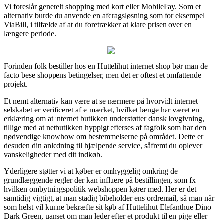
Vi foreslår generelt shopping med kort eller MobilePay. Som et
alternativ burde du anvende en afdragsløsning som for eksempel
ViaBill, i tilfælde af at du foretrækker at klare prisen over en
længere periode.
Forinden folk bestiller hos en Huttelihut internet shop bør man de
facto bese shoppens betingelser, men det er oftest et omfattende
projekt.
Et nemt alternativ kan være at se nærmere på hvorvidt internet
selskabet er verificeret af e-mærket, hvilket længe har været en
erklæring om at internet butikken understøtter dansk lovgivning,
tillige med at netbutikken hyppigt efterses af fagfolk som har den
nødvendige knowhow om bestemmelserne på området. Dette er
desuden din anledning til hjælpende service, såfremt du oplever
vanskeligheder med dit indkøb.
Yderligere støtter vi at køber er omhyggelig omkring de
grundlæggende regler der kan influere på bestillingen, som fx
hvilken ombytningspolitik webshoppen kører med. Her er det
samtidig vigtigt, at man stadig bibeholder ens ordremail, så man når
som helst vil kunne bekræfte sit køb af Huttelihut Elefanthue Dino –
Dark Green, uanset om man leder efter et produkt til en pige eller