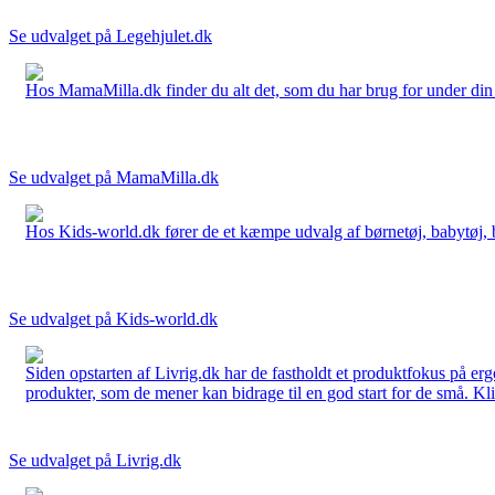
Se udvalget på Legehjulet.dk
Hos MamaMilla.dk finder du alt det, som du har brug for under din gr
Se udvalget på MamaMilla.dk
Hos Kids-world.dk fører de et kæmpe udvalg af børnetøj, babytøj, bør
Se udvalget på Kids-world.dk
Siden opstarten af Livrig.dk har de fastholdt et produktfokus på e
produkter, som de mener kan bidrage til en god start for de små. Kli
Se udvalget på Livrig.dk