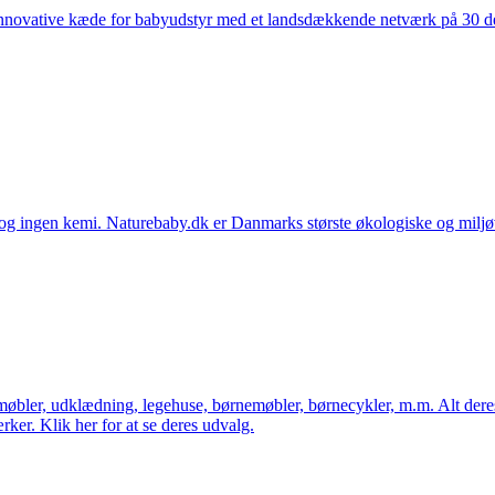
nnovative kæde for babyudstyr med et landsdækkende netværk på 30 detai
ingen kemi. Naturebaby.dk er Danmarks største økologiske og miljøven
øbler, udklædning, legehuse, børnemøbler, børnecykler, m.m. Alt dere
ker. Klik her for at se deres udvalg.