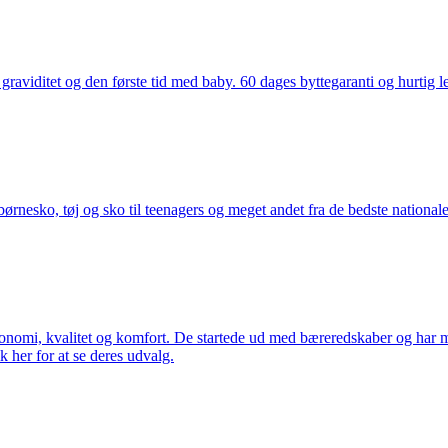
aviditet og den første tid med baby. 60 dages byttegaranti og hurtig lev
nesko, tøj og sko til teenagers og meget andet fra de bedste nationale 
rgonomi, kvalitet og komfort. De startede ud med bæreredskaber og har
k her for at se deres udvalg.