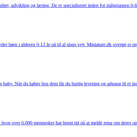
tet, udvikling og læring. De er specialiseret inden for målgruppen 0-6 
der børn i alderen 0-12 år på til al slags vejr. Miniature.dk overtøj er 
y. Når du køber hos dem får du hurtig levering og adgang til et stort u
t hvor over 6.000 mennesker har brugt tid på at melde retur om deres opl