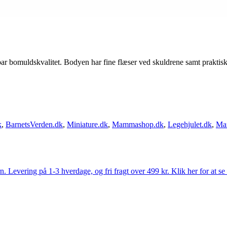
ar bomuldskvalitet. Bodyen har fine flæser ved skuldrene samt prakt
k
,
BarnetsVerden.dk
,
Miniature.dk
,
Mammashop.dk
,
Legehjulet.dk
,
Ma
Levering på 1-3 hverdage, og fri fragt over 499 kr. Klik her for at se