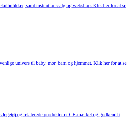
lbutikker, samt institutionssalg og webshop. Klik her for at se
lige univers til baby, mor, barn og hjemmet. Klik her for at se
s legetøj og relaterede produkter er CE-mærket og godkendt i