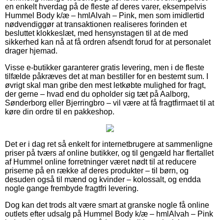
en enkelt hverdag på de fleste af deres varer, eksempelvis
Hummel Body k/æ – hmlAlvah – Pink, men som imidlertid
nødvendiggør at transaktionen realiseres forinden et
besluttet klokkeslæt, med hensynstagen til at de med
sikkerhed kan nå at få ordren afsendt forud for at personalet
drager hjemad.
Visse e-butikker garanterer gratis levering, men i de fleste
tilfælde påkræves det at man bestiller for en bestemt sum. I
øvrigt skal man gribe den mest letkøbte mulighed for fragt,
der gerne – hvad end du opholder sig tæt på Aalborg,
Sønderborg eller Bjerringbro – vil være at få fragtfirmaet til at
køre din ordre til en pakkeshop.
Det er i dag ret så enkelt for internetbrugere at sammenligne
priser på tværs af online butikker, og til gengæld har flertallet
af Hummel online forretninger været nødt til at reducere
priserne på en række af deres produkter – til børn, og
desuden også til mænd og kvinder – kolossalt, og endda
nogle gange frembyde fragtfri levering.
Dog kan det trods alt være smart at granske nogle få online
outlets efter udsalg på Hummel Body k/æ – hmlAlvah – Pink