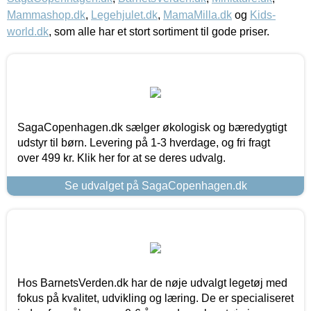
Mammashop.dk
,
Legehjulet.dk
,
MamaMilla.dk
og
Kids-
world.dk
, som alle har et stort sortiment til gode priser.
SagaCopenhagen.dk sælger økologisk og bæredygtigt
udstyr til børn. Levering på 1-3 hverdage, og fri fragt
over 499 kr. Klik her for at se deres udvalg.
Se udvalget på SagaCopenhagen.dk
Hos BarnetsVerden.dk har de nøje udvalgt legetøj med
fokus på kvalitet, udvikling og læring. De er specialiseret