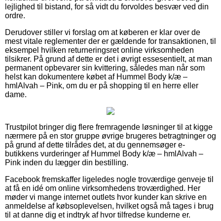
lejlighed til bistand, for så vidt du forvoldes besvær ved din
ordre.
Derudover stiller vi forslag om at køberen er klar over de
mest vitale reglementer der er gældende for transaktionen, til
eksempel hvilken returneringsret online virksomheden
tilsikrer. På grund af dette er det i øvrigt essesentielt, at man
permanent opbevarer sin kvittering, således man når som
helst kan dokumentere købet af Hummel Body k/æ –
hmlAlvah – Pink, om du er på shopping til en herre eller
dame.
Trustpilot bringer dig flere fremragende løsninger til at kigge
nærmere på en stor gruppe øvrige brugeres betragtninger og
på grund af dette tilrådes det, at du gennemsøger e-
butikkens vurderinger af Hummel Body k/æ – hmlAlvah –
Pink inden du lægger din bestilling.
Facebook fremskaffer ligeledes nogle troværdige genveje til
at få en idé om online virksomhedens troværdighed. Her
møder vi mange internet outlets hvor kunder kan skrive en
anmeldelse af købsoplevelsen, hvilket også må tages i brug
til at danne dig et indtryk af hvor tilfredse kunderne er.