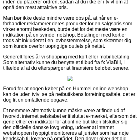
inden du placerer ordren, sådan at du ikke er i tvivl om at
opnå den mest attraktive pris.
Man bør ikke desto mindre være obs på, at når en e-
forhandler reklamerer deres produkter for en salgspris som
virker enormt beskeden, burde det for det meste være en
indikation på en svindel netshop. Betalinger med kort er
trods alt inkluderet i en lovbestemmelse, som skærmer dig
som kunde overfor uoprigtige outlets på nettet.
Generelt foreslår vi shopping med kort eller mobilbetaling.
Som alternativ kunne du benytte et tilbud fra fx ViaBill, i
tilfælde af at du efterspørger at finansiere beløbet senere.
Forud for at nogen køber på en Hummel online webshop
kan de uden tvivl se på netbutikkens forretningsaftale, det er
dog tit en omfattende opgave.
Et nemmere alternativ kunne måske være at finde ud af
hvorvidt internet selskabet er tilsluttet e-mærket, eftersom det
generelt er en indikator for at online butikken tilslutter sig
den officielle danske lovgivning, udover at internet
webshoppen hyppigt monitoreres af jurister som har nøje
kendskab til lovene på området. Derudover giver det dig