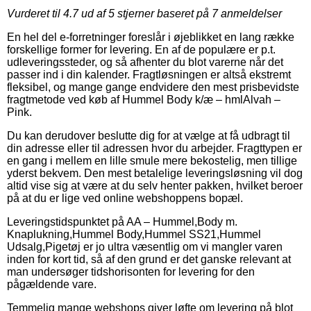
Vurderet til
4.7
ud af 5 stjerner baseret på
7
anmeldelser
En hel del e-forretninger foreslår i øjeblikket en lang række
forskellige former for levering. En af de populære er p.t.
udleveringssteder, og så afhenter du blot varerne når det
passer ind i din kalender. Fragtløsningen er altså ekstremt
fleksibel, og mange gange endvidere den mest prisbevidste
fragtmetode ved køb af Hummel Body k/æ – hmlAlvah –
Pink.
Du kan derudover beslutte dig for at vælge at få udbragt til
din adresse eller til adressen hvor du arbejder. Fragttypen er
en gang i mellem en lille smule mere bekostelig, men tillige
yderst bekvem. Den mest betalelige leveringsløsning vil dog
altid vise sig at være at du selv henter pakken, hvilket beroer
på at du er lige ved online webshoppens bopæl.
Leveringstidspunktet på AA – Hummel,Body m.
Knaplukning,Hummel Body,Hummel SS21,Hummel
Udsalg,Pigetøj er jo ultra væsentlig om vi mangler varen
inden for kort tid, så af den grund er det ganske relevant at
man undersøger tidshorisonten for levering for den
pågældende vare.
Temmelig mange webshops giver løfte om levering på blot