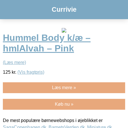
Currivie
Hummel Body k/æ –
hmlAlvah – Pink
(Læs mere)
125
kr.
(Vis fragtpris)
Læs mere »
Køb nu »
De mest populære børnewebshops i øjeblikket er
SagaCopenhagen.dk
,
BarnetsVerden.dk
,
Miniature.dk
,