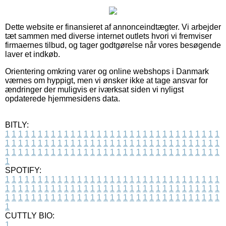
Dette website er finansieret af annonceindtægter. Vi arbejder
tæt sammen med diverse internet outlets hvori vi fremviser
firmaernes tilbud, og tager godtgørelse når vores besøgende
laver et indkøb.
Orientering omkring varer og online webshops i Danmark
værnes om hyppigt, men vi ønsker ikke at tage ansvar for
ændringer der muligvis er iværksat siden vi nyligst
opdaterede hjemmesidens data.
BITLY:
1
1
1
1
1
1
1
1
1
1
1
1
1
1
1
1
1
1
1
1
1
1
1
1
1
1
1
1
1
1
1
1
1
1
1
1
1
1
1
1
1
1
1
1
1
1
1
1
1
1
1
1
1
1
1
1
1
1
1
1
1
1
1
1
1
1
1
1
1
1
1
1
1
1
1
1
1
1
1
1
1
1
1
1
1
1
1
1
1
1
1
1
1
1
1
1
1
1
1
1
SPOTIFY:
1
1
1
1
1
1
1
1
1
1
1
1
1
1
1
1
1
1
1
1
1
1
1
1
1
1
1
1
1
1
1
1
1
1
1
1
1
1
1
1
1
1
1
1
1
1
1
1
1
1
1
1
1
1
1
1
1
1
1
1
1
1
1
1
1
1
1
1
1
1
1
1
1
1
1
1
1
1
1
1
1
1
1
1
1
1
1
1
1
1
1
1
1
1
1
1
1
1
1
1
CUTTLY BIO:
1