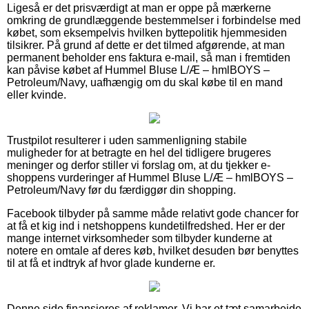
Ligeså er det prisværdigt at man er oppe på mærkerne
omkring de grundlæggende bestemmelser i forbindelse med
købet, som eksempelvis hvilken byttepolitik hjemmesiden
tilsikrer. På grund af dette er det tilmed afgørende, at man
permanent beholder ens faktura e-mail, så man i fremtiden
kan påvise købet af Hummel Bluse L/Æ – hmlBOYS –
Petroleum/Navy, uafhængig om du skal købe til en mand
eller kvinde.
Trustpilot resulterer i uden sammenligning stabile
muligheder for at betragte en hel del tidligere brugeres
meninger og derfor stiller vi forslag om, at du tjekker e-
shoppens vurderinger af Hummel Bluse L/Æ – hmlBOYS –
Petroleum/Navy før du færdiggør din shopping.
Facebook tilbyder på samme måde relativt gode chancer for
at få et kig ind i netshoppens kundetilfredshed. Her er der
mange internet virksomheder som tilbyder kunderne at
notere en omtale af deres køb, hvilket desuden bør benyttes
til at få et indtryk af hvor glade kunderne er.
Denne side finansieres af reklamer. Vi har et tæt samarbejde