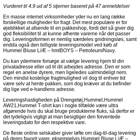
Vurderet til
4.9
ud af 5 stjerner baseret på
47
anmeldelser
En masse internet virksomheder yder nu en lang række
forskellige muligheder for fragt. Det mest populære er for
øjeblikket at afsende til en pakkeshop, fordi det så giver dig
god fleksibilitet til at kunne afhente varerne når det passer
dig. Leveringsformen er nemlig særdeles gnidningsløs, samt
endda også den billigste leveringsmodel ved køb af
Hummel Bluse L/Æ – hmlBOYS – Petroleum/Navy.
Du kan ydermere forsøge at vælge levering hjem til din
privatadresse eller ud til dit arbejdes adresse. Den er som
regel en anelse dyrere, men ligeledes ualmindeligt nem.
Den mindst kostelige fragtmulighed vil dog til enhver tid
være selv at hente pakken, som dog kræver at du befinder
dig lige ved e-handlens adresse.
Leveringshastigheden på Drengetøj,Hummel,Hummel
AW21,Hummel T-shirt kan i nogle tilfælde være ultra
afgørende hvis du skal bruge produkterne fluks, så derfor er
det tydeligvis vigtigt at man besigtiger den forventede
leveringsdato for den respektive vare.
De fleste online selskaber giver løfte om dag-til-dag levering
på deres favorit varer, eksempelvis Hummel Bluse L/Æ –