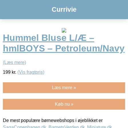
Currivie
Hummel Bluse L/Æ –
hmlBOYS – Petroleum/Navy
(Læs mere)
199
kr.
(Vis fragtpris)
Læs mere »
Køb nu »
De mest populære børnewebshops i øjeblikket er
SagaCopenhagen.dk
,
BarnetsVerden.dk
,
Miniature.dk
,