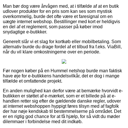
Man bør dog være årvågen med, at i tilfælde af at en butik
udlover produkter for en pris som kan ses som mystisk
overkommelig, burde det ofte være et faresignal om en
uægte internet webshop. Bestillinger med kort er heldigvis
en del af et reglement, som passer på køber imod
snydagtige e-butikker.
Generelt slår vi et slag for kortkøb eller mobilbetaling. Som
alternativ burde du drage fordel af et tilbud fra f.eks. ViaBill,
når du vil klare omkostningerne over en periode.
Før nogen køber på en Hummel netshop burde man faktisk
have øje for e-butikkens handelsvilkår, det er dog i mange
tilfælde et omfattende projekt.
En anden mulighed kan derfor være at bemærke hvorvidt e-
butikken er støttet af e-mærket, som er et billede på at e-
handlen retter sig efter de gældende danske regler, udover
at internet webshoppen hyppigt føres tilsyn med af fagfolk
der har nøje kendskab til bestemmelserne på området. Det
er en rigtig god chance for at få hjælp, for så vidt du møder
dilemmaer i forbindelse med dit indkøb.