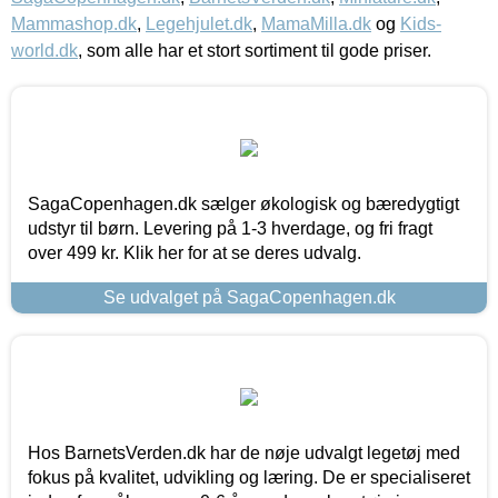
Mammashop.dk
,
Legehjulet.dk
,
MamaMilla.dk
og
Kids-
world.dk
, som alle har et stort sortiment til gode priser.
SagaCopenhagen.dk sælger økologisk og bæredygtigt
udstyr til børn. Levering på 1-3 hverdage, og fri fragt
over 499 kr. Klik her for at se deres udvalg.
Se udvalget på SagaCopenhagen.dk
Hos BarnetsVerden.dk har de nøje udvalgt legetøj med
fokus på kvalitet, udvikling og læring. De er specialiseret