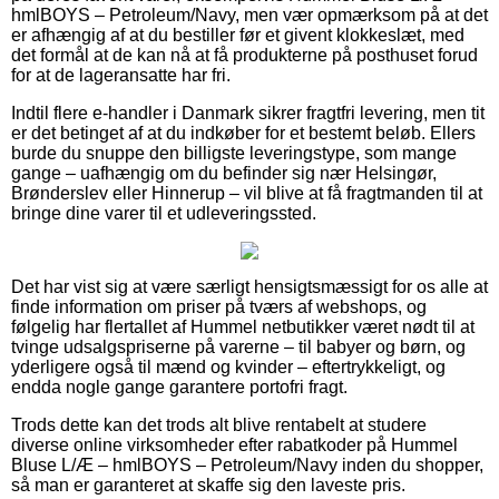
hmlBOYS – Petroleum/Navy, men vær opmærksom på at det
er afhængig af at du bestiller før et givent klokkeslæt, med
det formål at de kan nå at få produkterne på posthuset forud
for at de lageransatte har fri.
Indtil flere e-handler i Danmark sikrer fragtfri levering, men tit
er det betinget af at du indkøber for et bestemt beløb. Ellers
burde du snuppe den billigste leveringstype, som mange
gange – uafhængig om du befinder sig nær Helsingør,
Brønderslev eller Hinnerup – vil blive at få fragtmanden til at
bringe dine varer til et udleveringssted.
Det har vist sig at være særligt hensigtsmæssigt for os alle at
finde information om priser på tværs af webshops, og
følgelig har flertallet af Hummel netbutikker været nødt til at
tvinge udsalgspriserne på varerne – til babyer og børn, og
yderligere også til mænd og kvinder – eftertrykkeligt, og
endda nogle gange garantere portofri fragt.
Trods dette kan det trods alt blive rentabelt at studere
diverse online virksomheder efter rabatkoder på Hummel
Bluse L/Æ – hmlBOYS – Petroleum/Navy inden du shopper,
så man er garanteret at skaffe sig den laveste pris.