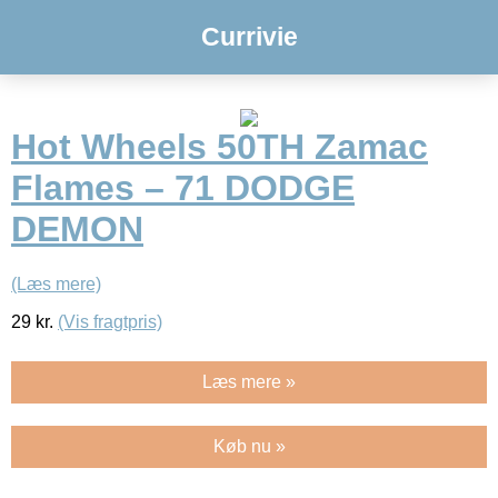
Currivie
Hot Wheels 50TH Zamac
Flames – 71 DODGE
DEMON
(Læs mere)
29
kr.
(Vis fragtpris)
Læs mere »
Køb nu »