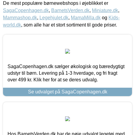
De mest populære børnewebshops i øjeblikket er
SagaCopenhagen.dk
,
BarnetsVerden.dk
,
Miniature.dk
,
Mammashop.dk
,
Legehjulet.dk
,
MamaMilla.dk
og
Kids-
world.dk
, som alle har et stort sortiment til gode priser.
SagaCopenhagen.dk sælger økologisk og bæredygtigt
udstyr til børn. Levering på 1-3 hverdage, og fri fragt
over 499 kr. Klik her for at se deres udvalg.
Se udvalget på SagaCopenhagen.dk
Hos BarnetsVerden.dk har de nøje udvalgt legetøj med