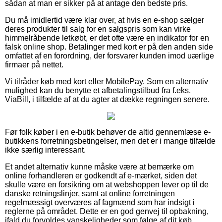
sådan at man er sikker på at antage den bedste pris.
Du må imidlertid være klar over, at hvis en e-shop sælger
deres produkter til salg for en salgspris som kan virke
himmelråbende letkøbt, er det ofte være en indikator for en
falsk online shop. Betalinger med kort er på den anden side
omfattet af en forordning, der forsvarer kunden imod uærlige
firmaer på nettet.
Vi tilråder køb med kort eller MobilePay. Som en alternativ
mulighed kan du benytte et afbetalingstilbud fra f.eks.
ViaBill, i tilfælde af at du agter at dække regningen senere.
Før folk køber i en e-butik behøver de altid gennemlæse e-
butikkens forretningsbetingelser, men det er i mange tilfælde
ikke særlig interessant.
Et andet alternativ kunne måske være at bemærke om
online forhandleren er godkendt af e-mærket, siden det
skulle være en forsikring om at webshoppen lever op til de
danske retningslinjer, samt at online forretningen
regelmæssigt overværes af fagmænd som har indsigt i
reglerne på området. Dette er en god genvej til opbakning,
ifald du forvoldes vanskeligheder som følge af dit køb.