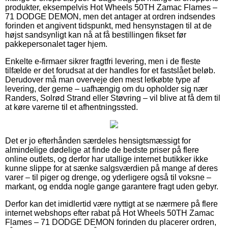
produkter, eksempelvis Hot Wheels 50TH Zamac Flames –
71 DODGE DEMON, men det antager at ordren indsendes
forinden et angivent tidspunkt, med hensynstagen til at de
højst sandsynligt kan nå at få bestillingen fikset før
pakkepersonalet tager hjem.
Enkelte e-firmaer sikrer fragtfri levering, men i de fleste
tilfælde er det forudsat at der handles for et fastslået beløb.
Derudover må man overveje den mest letkøbte type af
levering, der gerne – uafhængig om du opholder sig nær
Randers, Solrød Strand eller Støvring – vil blive at få dem til
at køre varerne til et afhentningssted.
Det er jo efterhånden særdeles hensigtsmæssigt for
almindelige dødelige at finde de bedste priser på flere
online outlets, og derfor har utallige internet butikker ikke
kunne slippe for at sænke salgsværdien på mange af deres
varer – til piger og drenge, og yderligere også til voksne –
markant, og endda nogle gange garantere fragt uden gebyr.
Derfor kan det imidlertid være nyttigt at se nærmere på flere
internet webshops efter rabat på Hot Wheels 50TH Zamac
Flames – 71 DODGE DEMON forinden du placerer ordren,