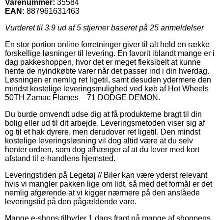
Varenummer:
35584
EAN:
887961631463
Vurderet til
3.9
ud af 5 stjerner baseret på
25
anmeldelser
En stor portion online forretninger giver til alt held en række
forskellige løsninger til levering. En favorit iblandt mange er i
dag pakkeshoppen, hvor det er meget fleksibelt at kunne
hente de nyindkøbte varer når det passer ind i din hverdag.
Løsningen er nemlig ret ligetil, samt desuden ydermere den
mindst kostelige leveringsmulighed ved køb af Hot Wheels
50TH Zamac Flames – 71 DODGE DEMON.
Du burde omvendt udse dig at få produkterne bragt til din
bolig eller ud til dit arbejde. Leveringsmetoden viser sig af
og til et hak dyrere, men derudover ret ligetil. Den mindst
kostelige leveringsløsning vil dog altid være at du selv
henter ordren, som dog afhænger af at du lever med kort
afstand til e-handlens hjemsted.
Leveringstiden på Legetøj // Biler kan være yderst relevant
hvis vi mangler pakken lige om lidt, så med det formål er det
nemlig afgørende at vi kigger nærmere på den anslåede
leveringstid på den pågældende vare.
Mange e-shops tilbyder 1 dags fragt på mange af shoppens