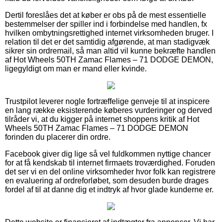
Dertil foreslåes det at køber er obs på de mest essentielle
bestemmelser der spiller ind i forbindelse med handlen, fx
hvilken ombytningsrettighed internet virksomheden bruger. I
relation til det er det samtidig afgørende, at man stadigvæk
sikrer sin ordremail, så man altid vil kunne bekræfte handlen
af Hot Wheels 50TH Zamac Flames – 71 DODGE DEMON,
ligegyldigt om man er mand eller kvinde.
Trustpilot leverer nogle fortræffelige genveje til at inspicere
en lang række eksisterende køberes vurderinger og derved
tilråder vi, at du kigger på internet shoppens kritik af Hot
Wheels 50TH Zamac Flames – 71 DODGE DEMON
forinden du placerer din ordre.
Facebook giver dig lige så vel fuldkommen nyttige chancer
for at få kendskab til internet firmaets troværdighed. Foruden
det ser vi en del online virksomheder hvor folk kan registrere
en evaluering af ordreforløbet, som desuden burde drages
fordel af til at danne dig et indtryk af hvor glade kunderne er.