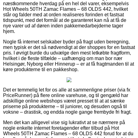
næstkommende hverdag på en hel del varer, eksempelvis
Hot Wheels 50TH Zamac Flames – 68 OLDS 442, hvilket
står og falder med at orden realiseres forinden et fastsat
tidspunkt, med det formål at de garanteret kan nå at få de
nye varer ud af døren inden pakkemedarbejderne tager
hjem.
Nogle få internet selskaber byder på fragt uden beregning,
men typisk er det så nødvendigt at der shoppes for en fastsat
pris. I øvrigt burde du udvælge den mest letkøbte fragtform,
hvilket i de fleste tilfælde – uafhængig om man bor nær
Helsingør, Nyborg eller Hinnerup – er at få fragtmanden til at
køre produkterne til en pakkeshop.
Det er temmelig let for os alle at sammenligne priser (via fx
PriceRunner) på flere online varehuse, og til gengæld har
adskillige online webshops været presset til at at sænke
priserne på produkterne – til juniorer, og desuden også til
voksne – drastisk, og endda nogle gange frembyde fri fragt.
Men det kan alligevel vise sig lukrativt at se nærmere på
nogle enkelte internet foretagender efter tilbud på Hot
Wheels 50TH Zamac Flames – 68 OLDS 442 forud for at du