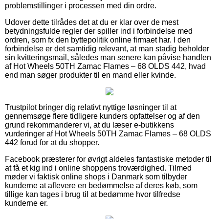
problemstillinger i processen med din ordre.
Udover dette tilrådes det at du er klar over de mest
betydningsfulde regler der spiller ind i forbindelse med
ordren, som fx den byttepolitik online firmaet har. I den
forbindelse er det samtidig relevant, at man stadig beholder
sin kvitteringsmail, således man senere kan påvise handlen
af Hot Wheels 50TH Zamac Flames – 68 OLDS 442, hvad
end man søger produkter til en mand eller kvinde.
Trustpilot bringer dig relativt nyttige løsninger til at
gennemsøge flere tidligere kunders opfattelser og af den
grund rekommanderer vi, at du læser e-butikkens
vurderinger af Hot Wheels 50TH Zamac Flames – 68 OLDS
442 forud for at du shopper.
Facebook præsterer for øvrigt aldeles fantastiske metoder til
at få et kig ind i online shoppens troværdighed. Tilmed
møder vi faktisk online shops i Danmark som tilbyder
kunderne at aflevere en bedømmelse af deres køb, som
tillige kan tages i brug til at bedømme hvor tilfredse
kunderne er.