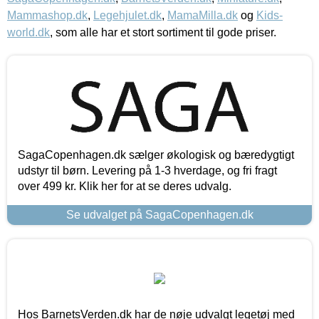
Mammashop.dk
,
Legehjulet.dk
,
MamaMilla.dk
og
Kids-
world.dk
, som alle har et stort sortiment til gode priser.
SagaCopenhagen.dk sælger økologisk og bæredygtigt
udstyr til børn. Levering på 1-3 hverdage, og fri fragt
over 499 kr. Klik her for at se deres udvalg.
Se udvalget på SagaCopenhagen.dk
Hos BarnetsVerden.dk har de nøje udvalgt legetøj med