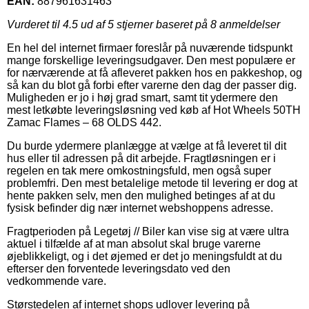
EAN:
887961631463
Vurderet til
4.5
ud af 5 stjerner baseret på
8
anmeldelser
En hel del internet firmaer foreslår på nuværende tidspunkt
mange forskellige leveringsudgaver. Den mest populære er
for nærværende at få afleveret pakken hos en pakkeshop, og
så kan du blot gå forbi efter varerne den dag der passer dig.
Muligheden er jo i høj grad smart, samt tit ydermere den
mest letkøbte leveringsløsning ved køb af Hot Wheels 50TH
Zamac Flames – 68 OLDS 442.
Du burde ydermere planlægge at vælge at få leveret til dit
hus eller til adressen på dit arbejde. Fragtløsningen er i
regelen en tak mere omkostningsfuld, men også super
problemfri. Den mest betalelige metode til levering er dog at
hente pakken selv, men den mulighed betinges af at du
fysisk befinder dig nær internet webshoppens adresse.
Fragtperioden på Legetøj // Biler kan vise sig at være ultra
aktuel i tilfælde af at man absolut skal bruge varerne
øjeblikkeligt, og i det øjemed er det jo meningsfuldt at du
efterser den forventede leveringsdato ved den
vedkommende vare.
Størstedelen af internet shops udlover levering på