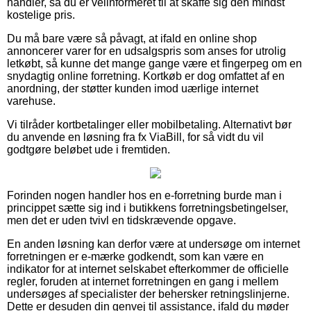
handler, så du er velinformeret til at skaffe sig den mindst
kostelige pris.
Du må bare være så påvagt, at ifald en online shop
annoncerer varer for en udsalgspris som anses for utrolig
letkøbt, så kunne det mange gange være et fingerpeg om en
snydagtig online forretning. Kortkøb er dog omfattet af en
anordning, der støtter kunden imod uærlige internet
varehuse.
Vi tilråder kortbetalinger eller mobilbetaling. Alternativt bør
du anvende en løsning fra fx ViaBill, for så vidt du vil
godtgøre beløbet ude i fremtiden.
Forinden nogen handler hos en e-forretning burde man i
princippet sætte sig ind i butikkens forretningsbetingelser,
men det er uden tvivl en tidskrævende opgave.
En anden løsning kan derfor være at undersøge om internet
forretningen er e-mærke godkendt, som kan være en
indikator for at internet selskabet efterkommer de officielle
regler, foruden at internet forretningen en gang i mellem
undersøges af specialister der behersker retningslinjerne.
Dette er desuden din genvej til assistance, ifald du møder