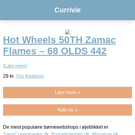
Currivie
Hot Wheels 50TH Zamac
Flames – 68 OLDS 442
(Læs mere)
29
kr.
(Vis fragtpris)
Læs mere »
Køb nu »
De mest populære børnewebshops i øjeblikket er
SagaCopenhagen.dk
,
BarnetsVerden.dk
,
Miniature.dk
,