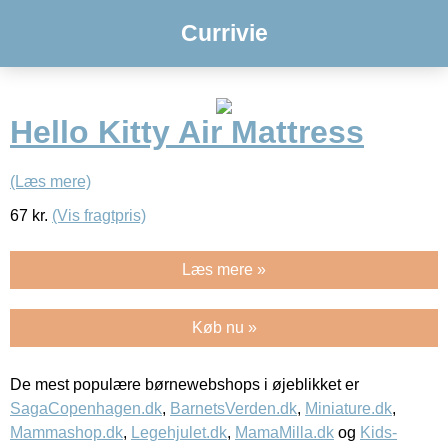
Currivie
Hello Kitty Air Mattress
(Læs mere)
67
kr.
(Vis fragtpris)
Læs mere »
Køb nu »
De mest populære børnewebshops i øjeblikket er
SagaCopenhagen.dk
,
BarnetsVerden.dk
,
Miniature.dk
,
Mammashop.dk
,
Legehjulet.dk
,
MamaMilla.dk
og
Kids-