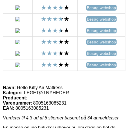
Besøg webshop
Besøg webshop
Besøg webshop
Besøg webshop
Besøg webshop
Besøg webshop
Navn:
Hello Kitty Air Mattress
Kategori:
LEGETØJ NYHEDER
Producent:
Varenummer:
8005163085231
EAN:
8005163085231
Vurderet til
4.3
ud af 5 stjerner baseret på
34
anmeldelser
En masse online butikker udlover nu om dage en hel del