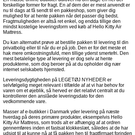
forskellige former for fragt. En af dem der er mest anvendt er
nu til dags at få sendt til en pakkeshop, som giver dig
mulighed for at hente pakken når det passer dig bedst.
Fragtmuligheden er altså ret enkel, og endda tillige den
mindst kostelige leveringsform ved køb af Hello Kitty Air
Mattress.
Du kan alternativt prøve at bestille pakken til levering til din
privatbolig eller til når du er på job. Den er for det meste et
hak mere omkostningsfuld, men tillige yderst smertefri. Den
mest betalelige type af levering er dog selv at hente
produkterne, som dog beroer på at du opholder dig nær
internet selskabets hjemsted.
Leveringsdygtigheden på LEGETØJ NYHEDER er
selvfølgelig meget relevant i tilfælde af at vi har behov for
varen om et øjeblik, så herved er det relativt centralt at du
kontrollerer den anslåede leveringsdato for den
vedkommende vare.
Masser af e-butikker i Danmark yder levering på næste
hverdag på deres primære produkter, eksempelvis Hello
Kitty Air Mattress, som trods alt er afhængig af at ordren
gennemføres inden et fastsat klokkeslæt, således at de har
udsigt til at kunne nå at få pakken hen til fragtfirmaet forinden