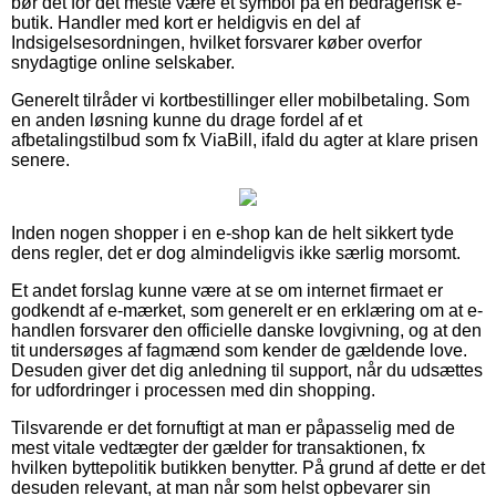
bør det for det meste være et symbol på en bedragerisk e-
butik. Handler med kort er heldigvis en del af
Indsigelsesordningen, hvilket forsvarer køber overfor
snydagtige online selskaber.
Generelt tilråder vi kortbestillinger eller mobilbetaling. Som
en anden løsning kunne du drage fordel af et
afbetalingstilbud som fx ViaBill, ifald du agter at klare prisen
senere.
Inden nogen shopper i en e-shop kan de helt sikkert tyde
dens regler, det er dog almindeligvis ikke særlig morsomt.
Et andet forslag kunne være at se om internet firmaet er
godkendt af e-mærket, som generelt er en erklæring om at e-
handlen forsvarer den officielle danske lovgivning, og at den
tit undersøges af fagmænd som kender de gældende love.
Desuden giver det dig anledning til support, når du udsættes
for udfordringer i processen med din shopping.
Tilsvarende er det fornuftigt at man er påpasselig med de
mest vitale vedtægter der gælder for transaktionen, fx
hvilken byttepolitik butikken benytter. På grund af dette er det
desuden relevant, at man når som helst opbevarer sin