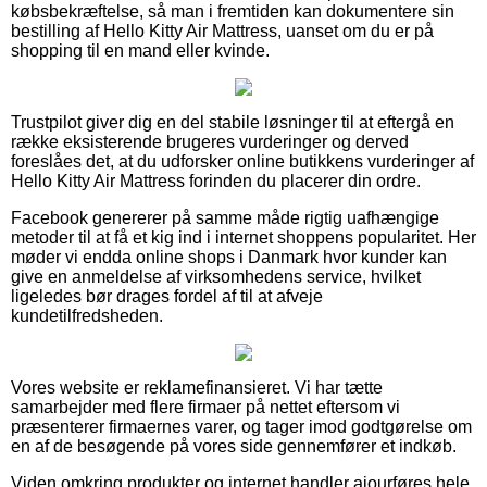
købsbekræftelse, så man i fremtiden kan dokumentere sin
bestilling af Hello Kitty Air Mattress, uanset om du er på
shopping til en mand eller kvinde.
Trustpilot giver dig en del stabile løsninger til at eftergå en
række eksisterende brugeres vurderinger og derved
foreslåes det, at du udforsker online butikkens vurderinger af
Hello Kitty Air Mattress forinden du placerer din ordre.
Facebook genererer på samme måde rigtig uafhængige
metoder til at få et kig ind i internet shoppens popularitet. Her
møder vi endda online shops i Danmark hvor kunder kan
give en anmeldelse af virksomhedens service, hvilket
ligeledes bør drages fordel af til at afveje
kundetilfredsheden.
Vores website er reklamefinansieret. Vi har tætte
samarbejder med flere firmaer på nettet eftersom vi
præsenterer firmaernes varer, og tager imod godtgørelse om
en af de besøgende på vores side gennemfører et indkøb.
Viden omkring produkter og internet handler ajourføres hele