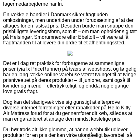
lagermedarbejderne har fri.
En række e-handler i Danmark sikrer fragt uden
omkostninger, men undertiden under forudsætning af at der
aftages for en fastsat pris. Desuden burde man snuppe den
prisbilligste leveringsform, som tit – om man opholder sig tæt
på Helsingør, Smørumnedre eller Ebeltoft – vil være at få
fragtmanden til at levere din ordre til et afhentningssted.
Det er i dag ret praktisk for forbrugerne at sammenligne
priser (via fx PriceRunner) på tværs af webshops, og følgelig
har en lang række online varehuse været tvunget til at tvinge
prisniveauet på deres produkter – til juniorer, samt også til
kvinder og mænd – eftertrykkeligt, og endda nogle gange
love gratis fragt.
Dog kan det stadigvæk vise sig gunstigt at efterprøve
diverse internet forretninger efter rabatkoder på Hello Kitty
Air Mattress forud for at du gennemfører dit køb, således at
man er garanteret at antage den mindst kostelige pris.
Du bør trods alt ikke glemme, at når en webbutik udlover
produkter for en pris der kan virke uforståeligt favorabel, så