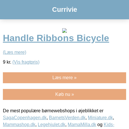
Currivie
Handle Ribbons Bicycle
(Læs mere)
9
kr.
(Vis fragtpris)
Læs mere »
Køb nu »
De mest populære børnewebshops i øjeblikket er
SagaCopenhagen.dk
,
BarnetsVerden.dk
,
Miniature.dk
,
Mammashop.dk
,
Legehjulet.dk
,
MamaMilla.dk
og
Kids-