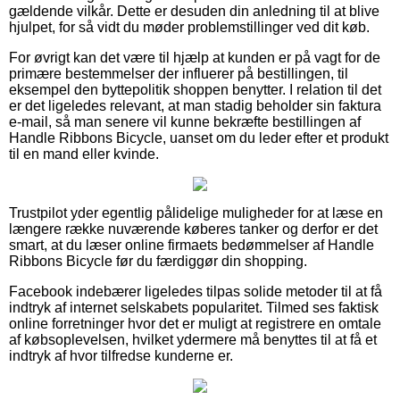
gældende vilkår. Dette er desuden din anledning til at blive
hjulpet, for så vidt du møder problemstillinger ved dit køb.
For øvrigt kan det være til hjælp at kunden er på vagt for de
primære bestemmelser der influerer på bestillingen, til
eksempel den byttepolitik shoppen benytter. I relation til det
er det ligeledes relevant, at man stadig beholder sin faktura
e-mail, så man senere vil kunne bekræfte bestillingen af
Handle Ribbons Bicycle, uanset om du leder efter et produkt
til en mand eller kvinde.
Trustpilot yder egentlig pålidelige muligheder for at læse en
længere række nuværende køberes tanker og derfor er det
smart, at du læser online firmaets bedømmelser af Handle
Ribbons Bicycle før du færdiggør din shopping.
Facebook indebærer ligeledes tilpas solide metoder til at få
indtryk af internet selskabets popularitet. Tilmed ses faktisk
online forretninger hvor det er muligt at registrere en omtale
af købsoplevelsen, hvilket ydermere må benyttes til at få et
indtryk af hvor tilfredse kunderne er.