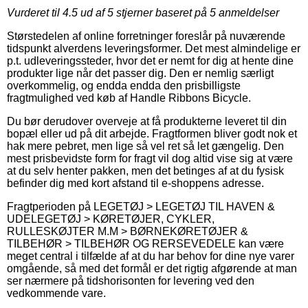
Vurderet til
4.5
ud af 5 stjerner baseret på
5
anmeldelser
Størstedelen af online forretninger foreslår på nuværende
tidspunkt alverdens leveringsformer. Det mest almindelige er
p.t. udleveringssteder, hvor det er nemt for dig at hente dine
produkter lige når det passer dig. Den er nemlig særligt
overkommelig, og endda endda den prisbilligste
fragtmulighed ved køb af Handle Ribbons Bicycle.
Du bør derudover overveje at få produkterne leveret til din
bopæl eller ud på dit arbejde. Fragtformen bliver godt nok et
hak mere pebret, men lige så vel ret så let gængelig. Den
mest prisbevidste form for fragt vil dog altid vise sig at være
at du selv henter pakken, men det betinges af at du fysisk
befinder dig med kort afstand til e-shoppens adresse.
Fragtperioden på LEGETØJ > LEGETØJ TIL HAVEN &
UDELEGETØJ > KØRETØJER, CYKLER,
RULLESKØJTER M.M > BØRNEKØRETØJER &
TILBEHØR > TILBEHØR OG RERSEVEDELE kan være
meget central i tilfælde af at du har behov for dine nye varer
omgående, så med det formål er det rigtig afgørende at man
ser nærmere på tidshorisonten for levering ved den
vedkommende vare.