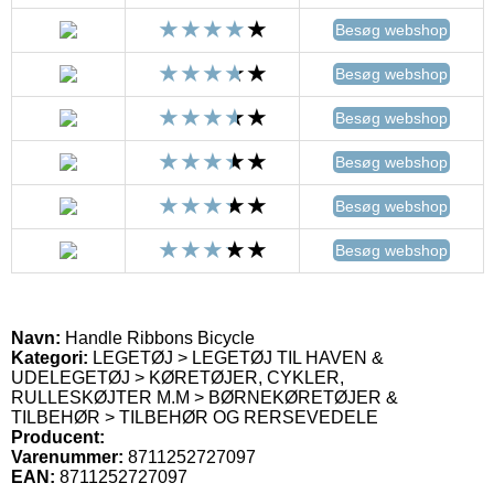
Besøg webshop
Besøg webshop
Besøg webshop
Besøg webshop
Besøg webshop
Besøg webshop
Navn:
Handle Ribbons Bicycle
Kategori:
LEGETØJ > LEGETØJ TIL HAVEN &
UDELEGETØJ > KØRETØJER, CYKLER,
RULLESKØJTER M.M > BØRNEKØRETØJER &
TILBEHØR > TILBEHØR OG RERSEVEDELE
Producent:
Varenummer:
8711252727097
EAN:
8711252727097