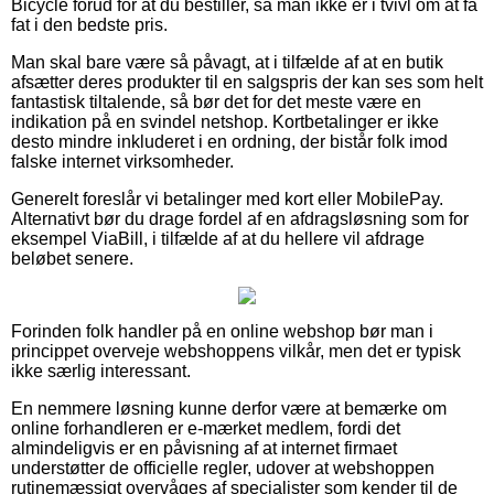
Bicycle forud for at du bestiller, så man ikke er i tvivl om at få
fat i den bedste pris.
Man skal bare være så påvagt, at i tilfælde af at en butik
afsætter deres produkter til en salgspris der kan ses som helt
fantastisk tiltalende, så bør det for det meste være en
indikation på en svindel netshop. Kortbetalinger er ikke
desto mindre inkluderet i en ordning, der bistår folk imod
falske internet virksomheder.
Generelt foreslår vi betalinger med kort eller MobilePay.
Alternativt bør du drage fordel af en afdragsløsning som for
eksempel ViaBill, i tilfælde af at du hellere vil afdrage
beløbet senere.
Forinden folk handler på en online webshop bør man i
princippet overveje webshoppens vilkår, men det er typisk
ikke særlig interessant.
En nemmere løsning kunne derfor være at bemærke om
online forhandleren er e-mærket medlem, fordi det
almindeligvis er en påvisning af at internet firmaet
understøtter de officielle regler, udover at webshoppen
rutinemæssigt overvåges af specialister som kender til de