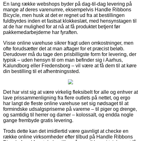
En lang række webshops byder på dag-til-dag levering på
mange af deres varenumre, eksempelvis Handle Ribbons
Bicycle, men husk at det er regnet ud fra at bestillingen
fuldbyrdes inden et fastsat klokkeslæt, med hensynstagen til
at de har mulighed for at nå at få produktet betjent før
pakkemedarbejderne har fyraften.
Visse online varehuse sikrer fragt uden omkostninger, men
ofte forudsætter det at man aftager for et præcist beløb.
Derudover må du tage den prisbilligste form for levering, der
typisk – uden hensyn til om man befinder sig i Aarhus,
Kalundborg eller Fredensborg – vil være at få dem til at køre
din bestilling til et afhentningssted.
Det har vist sig at være virkelig fleksibelt for alle og enhver at
lave prissammenligning fra flere outlets på nettet, og ergo
har langt de fleste online varehuse set sig nødsaget til at
formindske udsalgspriserne på varerne – til piger og drenge,
og samtidig til herrer og damer – kolossalt, og endda nogle
gange frembyde gratis levering.
Trods dette kan det imidlertid være gavnligt at checke en
række online virksomheder efter tilbud på Handle Ribbons