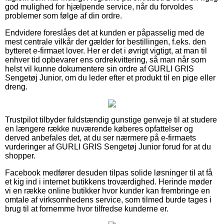
god mulighed for hjælpende service, når du forvoldes
problemer som følge af din ordre.
Endvidere foreslåes det at kunden er påpasselig med de
mest centrale vilkår der gælder for bestillingen, f.eks. den
bytteret e-firmaet lover. Her er det i øvrigt vigtigt, at man til
enhver tid opbevarer ens ordrekvittering, så man når som
helst vil kunne dokumentere sin ordre af GURLI GRIS
Sengetøj Junior, om du leder efter et produkt til en pige eller
dreng.
Trustpilot tilbyder fuldstændig gunstige genveje til at studere
en længere række nuværende køberes opfattelser og
derved anbefales det, at du ser nærmere på e-firmaets
vurderinger af GURLI GRIS Sengetøj Junior forud for at du
shopper.
Facebook medfører desuden tilpas solide løsninger til at få
et kig ind i internet butikkens troværdighed. Herinde møder
vi en række online butikker hvor kunder kan frembringe en
omtale af virksomhedens service, som tilmed burde tages i
brug til at fornemme hvor tilfredse kunderne er.