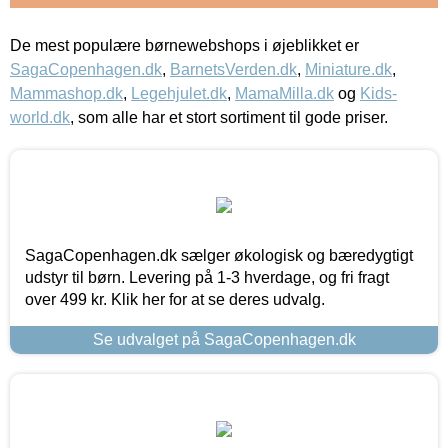
De mest populære børnewebshops i øjeblikket er
SagaCopenhagen.dk
,
BarnetsVerden.dk
,
Miniature.dk
,
Mammashop.dk
,
Legehjulet.dk
,
MamaMilla.dk
og
Kids-
world.dk
, som alle har et stort sortiment til gode priser.
SagaCopenhagen.dk sælger økologisk og bæredygtigt
udstyr til børn. Levering på 1-3 hverdage, og fri fragt
over 499 kr. Klik her for at se deres udvalg.
Se udvalget på SagaCopenhagen.dk