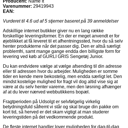
Producent:
Name It
Varenummer:
29419943
EAN:
Vurderet til
4.6
ud af 5 stjerner baseret på
39
anmeldelser
Adskillige internet butikker giver nu en lang række
forskellige leveringsformer. En der er meget anvendt er for
øjeblikket at få leveret til et afhentningssted, hvor du så selv
henter produkterne når det passer dig. Den er altså særligt
problemfri, samt mange gange endda den billigste form for
levering ved køb af GURLI GRIS Sengetøj Junior.
Du kan endvidere vælge at vælge afsending til din adresse
eller til adressen hvor du arbejder. Muligheden er somme
tider en kende mere bekostelig, men endda særligt let. Den
mindst kostelige mulighed for fragt vil dog altid vise sig at
være at du selv henter varerne, men den løsning afhænger
af at du lever nærved webbutikkens bopæl.
Fragtperioden på Udsolgt er selvfølgelig virkelig
betydningsfuld såfremt vi står og skal bruge din pakke om
kort tid, så herved er det skam vigtigt at man studerer
leveringstiden på det vedkommende produkt.
De fleste internet handler lover muligheden for dag-til-dag