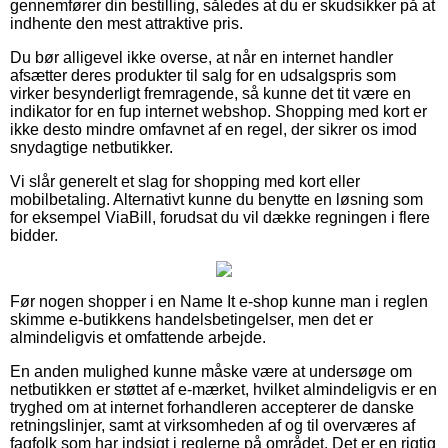
gennemfører din bestilling, således at du er skudsikker på at
indhente den mest attraktive pris.
Du bør alligevel ikke overse, at når en internet handler
afsætter deres produkter til salg for en udsalgspris som
virker besynderligt fremragende, så kunne det tit være en
indikator for en fup internet webshop. Shopping med kort er
ikke desto mindre omfavnet af en regel, der sikrer os imod
snydagtige netbutikker.
Vi slår generelt et slag for shopping med kort eller
mobilbetaling. Alternativt kunne du benytte en løsning som
for eksempel ViaBill, forudsat du vil dække regningen i flere
bidder.
Før nogen shopper i en Name It e-shop kunne man i reglen
skimme e-butikkens handelsbetingelser, men det er
almindeligvis et omfattende arbejde.
En anden mulighed kunne måske være at undersøge om
netbutikken er støttet af e-mærket, hvilket almindeligvis er en
tryghed om at internet forhandleren accepterer de danske
retningslinjer, samt at virksomheden af og til overværes af
fagfolk som har indsigt i reglerne på området. Det er en rigtig