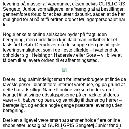
levering på masser af varenumre, eksempelvis GURLI GRIS
Sengetøj Junior, som alligevel er afhængig af at bestillingen
gennemføres forud for et besluttet tidspunkt, sådan at de har
mulighed for at nå at få ordren ordnet før lagerpersonalet har
fri.
Nogle enkelte online selskaber byder på fragt uden
beregning, men undertiden kun ifald man indkøber for et
fastslået beløb. Derudover må du snuppe den prisbilligste
leveringsmulighed, som i de fleste tilfælde – hvad end du
opholder sig i Helsingør, Haderslev eller Sorø – vil blive at
få dem til at levere ordren til et afhentningssted.
Det er i dag ualmindeligt smart for internetbrugere at finde de
laveste priser i blandt flere internet varehuse, og på grund af
dette har adskillige Name It online virksomheder været
tvunget til at tvinge udsalgspriserne på en række af deres
varer – til babyer og børn, og samtidig til damer og herrer –
betragteligt, og endda nogle gange præstere levering uden
beregning.
Det kan alligevel være smart at sammenholde flere online
shops efter udsalg på GURLI GRIS Sengetøj Junior før du