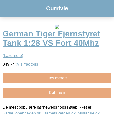
Currivie
German Tiger Fjernstyret
Tank 1:28 VS Fort 40Mhz
(Læs mere)
349
kr.
(Vis fragtpris)
Læs mere »
Køb nu »
De mest populære børnewebshops i øjeblikket er
SagaCopenhagen.dk
,
BarnetsVerden.dk
,
Miniature.dk
,