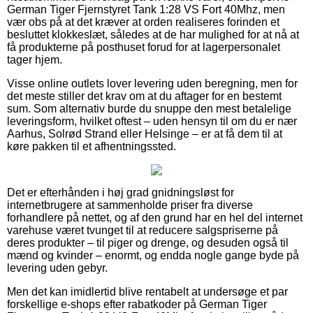
German Tiger Fjernstyret Tank 1:28 VS Fort 40Mhz, men
vær obs på at det kræver at orden realiseres forinden et
besluttet klokkeslæt, således at de har mulighed for at nå at
få produkterne på posthuset forud for at lagerpersonalet
tager hjem.
Visse online outlets lover levering uden beregning, men for
det meste stiller det krav om at du aftager for en bestemt
sum. Som alternativ burde du snuppe den mest betalelige
leveringsform, hvilket oftest – uden hensyn til om du er nær
Aarhus, Solrød Strand eller Helsinge – er at få dem til at
køre pakken til et afhentningssted.
Det er efterhånden i høj grad gnidningsløst for
internetbrugere at sammenholde priser fra diverse
forhandlere på nettet, og af den grund har en hel del internet
varehuse været tvunget til at reducere salgspriserne på
deres produkter – til piger og drenge, og desuden også til
mænd og kvinder – enormt, og endda nogle gange byde på
levering uden gebyr.
Men det kan imidlertid blive rentabelt at undersøge et par
forskellige e-shops efter rabatkoder på German Tiger