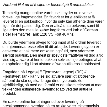
Vurderet til
4
ud af 5 stjerner baseret på
8
anmeldelser
Temmelig mange online varehuse tilbyder nu diverse
forskellige fragtmetoder. En favorit er for øjeblikket at få
leveret til en pakkeshop, hvor du selv kan afhente dine varer
lige når det passer dig. Den er altså ultra bekvem, samt tit
ligeledes den mest letkøbte fragtform ved køb af German
Tiger Fjernstyret Tank 1:28 VS Fort 40Mhz.
Du burde ydermere afveje for og imod at få ordren leveret til
din hjemmeadresse eller til dit arbejde. Leveringstypen er
desværre et hak mere omkostningsfuld, men ydermere
særligt praktisk. Den mest prisbevidste fragttype vil dog altid
vise sig at være at hente pakken selv, som jo betinges af at
du opholder dig i kort afstand af webbutikkens tilholdssted.
Fragttiden på Legetøj // Fjernstyret Legetøj (RC) //
Fjernstyret Tank kan vise sig at være særligt afgørende
såfremt du står og skal bruge dine nye produkter
øjeblikkeligt, så med det formål er det skam relevant at man
tjekker den estimerede leveringsdato ved det aktuelle
produkt.
En række online forretninger udlover levering på
næstkommende hverdag på en række varer, eksempelvis