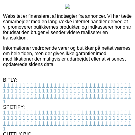
Websitet er finansieret af indtægter fra annoncer. Vi har tætte
samarbejder med en lang række internet handler derved at
vi promoverer butikkernes produkter, og indkasserer honorar
forudsat den bruger vi sender videre realiserer en
transaktion.
Informationer vedrørende varer og butikker på nettet værnes
om hele tiden, men der gives ikke garantier imod
modifikationer der muligvis er udarbejdet efter at vi senest
opdaterede sidens data.
BITLY:
1
1
1
1
1
1
1
1
1
1
1
1
1
1
1
1
1
1
1
1
1
1
1
1
1
1
1
1
1
1
1
1
1
1
1
1
1
1
1
1
1
1
1
1
1
1
1
1
1
1
1
1
1
1
1
1
1
1
1
1
1
1
1
1
1
1
1
1
1
1
1
1
1
1
1
1
1
1
1
1
1
1
1
1
1
1
1
1
1
1
1
1
1
1
1
1
1
1
1
1
SPOTIFY:
1
1
1
1
1
1
1
1
1
1
1
1
1
1
1
1
1
1
1
1
1
1
1
1
1
1
1
1
1
1
1
1
1
1
1
1
1
1
1
1
1
1
1
1
1
1
1
1
1
1
1
1
1
1
1
1
1
1
1
1
1
1
1
1
1
1
1
1
1
1
1
1
1
1
1
1
1
1
1
1
1
1
1
1
1
1
1
1
1
1
1
1
1
1
1
1
1
1
1
1
CUTTLY BIO: