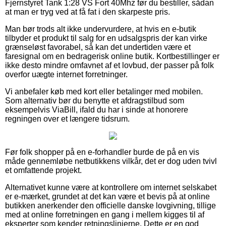
Fjernstyret Tank 1:28 VS Fort 40Mhz før du bestiller, sådan
at man er tryg ved at få fat i den skarpeste pris.
Man bør trods alt ikke undervurdere, at hvis en e-butik
tilbyder et produkt til salg for en udsalgspris der kan virke
grænseløst favorabel, så kan det undertiden være et
faresignal om en bedragerisk online butik. Kortbestillinger er
ikke desto mindre omfavnet af et lovbud, der passer på folk
overfor uægte internet forretninger.
Vi anbefaler køb med kort eller betalinger med mobilen.
Som alternativ bør du benytte et afdragstilbud som
eksempelvis ViaBill, ifald du har i sinde at honorere
regningen over et længere tidsrum.
Før folk shopper på en e-forhandler burde de på en vis
måde gennemløbe netbutikkens vilkår, det er dog uden tvivl
et omfattende projekt.
Alternativet kunne være at kontrollere om internet selskabet
er e-mærket, grundet at det kan være et bevis på at online
butikken anerkender den officielle danske lovgivning, tillige
med at online forretningen en gang i mellem kigges til af
eksperter som kender retningslinjerne. Dette er en god