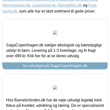
Mammashop.dk
,
Legehjulet.dk
,
MamaMilla.dk
og
Kids-
world.dk
, som alle har et stort sortiment til gode priser.
SagaCopenhagen.dk sælger økologisk og bæredygtigt
udstyr til børn. Levering på 1-3 hverdage, og fri fragt
over 499 kr. Klik her for at se deres udvalg.
Se udvalget på SagaCopenhagen.dk
Hos BarnetsVerden.dk har de nøje udvalgt legetøj med
fokus på kvalitet, udvikling og læring. De er specialiseret