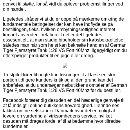
genvej til støtte, for så vidt du oplever problemstillinger ved
din handel.
Ligeledes tilråder vi at du er oppe på mærkerne omkring de
fundamentale betingelser der kan have indflydelse på
bestillingen, f.eks. hvilken ombytningsrettighed internet
firmaet anvender. I relation til det er det ligeledes
essesentielt, at man stadig bibeholder sin købsbekræftelse,
således man når som helst kan bekræfte handlen af German
Tiger Fjernstyret Tank 1:28 VS Fort 40Mhz, ligegyldigt om du
efterspørger produkter til en pige eller dreng.
Trustpilot fører til nogle fine løsninger til at læse en stor
portion tidligere kunders kritik og af den grund kan det
anbefales, at du undersøger netbutikkens omtaler af German
Tiger Fjernstyret Tank 1:28 VS Fort 40Mhz før du bestiller.
Facebook forærer dig desuden en del hæderlige genveje til
at få indsigt i online butikkens troværdighed. Herinde ses
faktisk online selskaber i Danmark hvor det er muligt at
levere en vurdering af virksomhedens service, hvilket
desuden må drages fordel af til at bedømme hvor tilfredse
kunderne er.