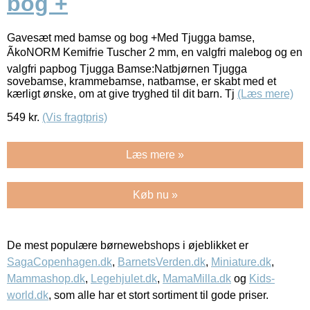
bog +
Gavesæt med bamse og bog +Med Tjugga bamse,
ÃkoNORM Kemifrie Tuscher 2 mm, en valgfri malebog og en
valgfri papbog Tjugga Bamse:Natbjørnen Tjugga
sovebamse, krammebamse, natbamse, er skabt med et
kærligt ønske, om at give tryghed til dit barn. Tj
(Læs mere)
549
kr.
(Vis fragtpris)
Læs mere »
Køb nu »
De mest populære børnewebshops i øjeblikket er
SagaCopenhagen.dk
,
BarnetsVerden.dk
,
Miniature.dk
,
Mammashop.dk
,
Legehjulet.dk
,
MamaMilla.dk
og
Kids-
world.dk
, som alle har et stort sortiment til gode priser.