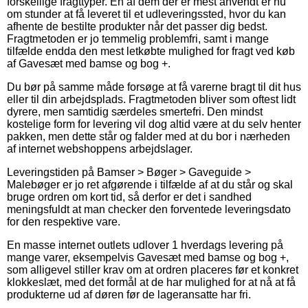
forskellige fragttyper. En af dem der er mest anvendt er nu
om stunder at få leveret til et udleveringssted, hvor du kan
afhente de bestilte produkter når det passer dig bedst.
Fragtmetoden er jo temmelig problemfri, samt i mange
tilfælde endda den mest letkøbte mulighed for fragt ved køb
af Gavesæt med bamse og bog +.
Du bør på samme måde forsøge at få varerne bragt til dit hus
eller til din arbejdsplads. Fragtmetoden bliver som oftest lidt
dyrere, men samtidig særdeles smertefri. Den mindst
kostelige form for levering vil dog altid være at du selv henter
pakken, men dette står og falder med at du bor i nærheden
af internet webshoppens arbejdslager.
Leveringstiden på Bamser > Bøger > Gaveguide >
Malebøger er jo ret afgørende i tilfælde af at du står og skal
bruge ordren om kort tid, så derfor er det i sandhed
meningsfuldt at man checker den forventede leveringsdato
for den respektive vare.
En masse internet outlets udlover 1 hverdags levering på
mange varer, eksempelvis Gavesæt med bamse og bog +,
som alligevel stiller krav om at ordren placeres før et konkret
klokkeslæt, med det formål at de har mulighed for at nå at få
produkterne ud af døren før de lageransatte har fri.