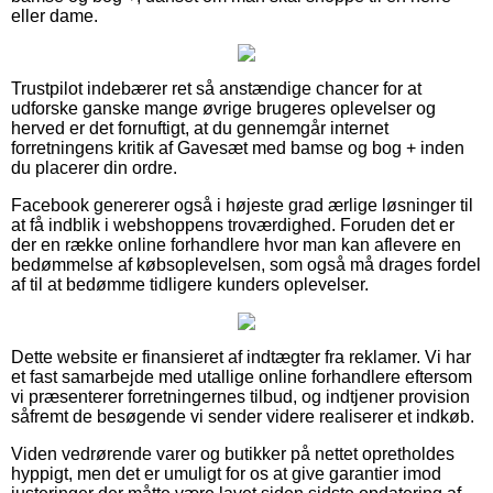
eller dame.
Trustpilot indebærer ret så anstændige chancer for at
udforske ganske mange øvrige brugeres oplevelser og
herved er det fornuftigt, at du gennemgår internet
forretningens kritik af Gavesæt med bamse og bog + inden
du placerer din ordre.
Facebook genererer også i højeste grad ærlige løsninger til
at få indblik i webshoppens troværdighed. Foruden det er
der en række online forhandlere hvor man kan aflevere en
bedømmelse af købsoplevelsen, som også må drages fordel
af til at bedømme tidligere kunders oplevelser.
Dette website er finansieret af indtægter fra reklamer. Vi har
et fast samarbejde med utallige online forhandlere eftersom
vi præsenterer forretningernes tilbud, og indtjener provision
såfremt de besøgende vi sender videre realiserer et indkøb.
Viden vedrørende varer og butikker på nettet opretholdes
hyppigt, men det er umuligt for os at give garantier imod