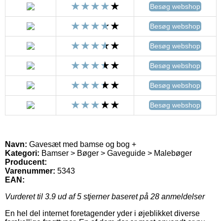
Besøg webshop
Besøg webshop
Besøg webshop
Besøg webshop
Besøg webshop
Besøg webshop
Navn:
Gavesæt med bamse og bog +
Kategori:
Bamser > Bøger > Gaveguide > Malebøger
Producent:
Varenummer:
5343
EAN:
Vurderet til
3.9
ud af 5 stjerner baseret på
28
anmeldelser
En hel del internet foretagender yder i øjeblikket diverse