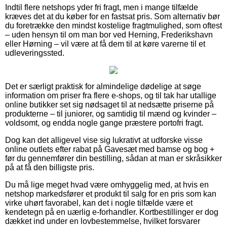
Indtil flere netshops yder fri fragt, men i mange tilfælde
kræves det at du køber for en fastsat pris. Som alternativ bør
du foretrække den mindst kostelige fragtmulighed, som oftest
– uden hensyn til om man bor ved Herning, Frederikshavn
eller Hørning – vil være at få dem til at køre varerne til et
udleveringssted.
Det er særligt praktisk for almindelige dødelige at søge
information om priser fra flere e-shops, og til tak har utallige
online butikker set sig nødsaget til at nedsætte priserne på
produkterne – til juniorer, og samtidig til mænd og kvinder –
voldsomt, og endda nogle gange præstere portofri fragt.
Dog kan det alligevel vise sig lukrativt at udforske visse
online outlets efter rabat på Gavesæt med bamse og bog +
før du gennemfører din bestilling, sådan at man er skråsikker
på at få den billigste pris.
Du må lige meget hvad være omhyggelig med, at hvis en
netshop markedsfører et produkt til salg for en pris som kan
virke uhørt favorabel, kan det i nogle tilfælde være et
kendetegn på en uærlig e-forhandler. Kortbestillinger er dog
dækket ind under en lovbestemmelse, hvilket forsvarer