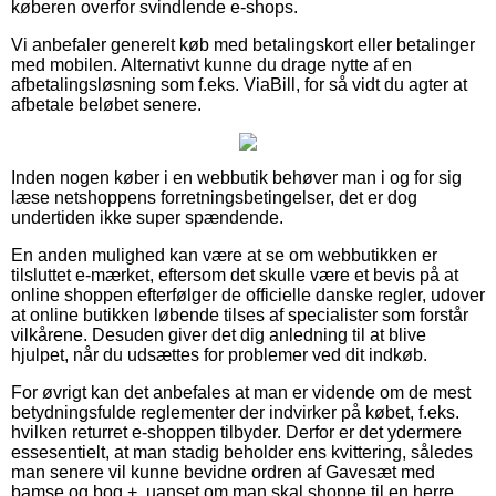
køberen overfor svindlende e-shops.
Vi anbefaler generelt køb med betalingskort eller betalinger
med mobilen. Alternativt kunne du drage nytte af en
afbetalingsløsning som f.eks. ViaBill, for så vidt du agter at
afbetale beløbet senere.
Inden nogen køber i en webbutik behøver man i og for sig
læse netshoppens forretningsbetingelser, det er dog
undertiden ikke super spændende.
En anden mulighed kan være at se om webbutikken er
tilsluttet e-mærket, eftersom det skulle være et bevis på at
online shoppen efterfølger de officielle danske regler, udover
at online butikken løbende tilses af specialister som forstår
vilkårene. Desuden giver det dig anledning til at blive
hjulpet, når du udsættes for problemer ved dit indkøb.
For øvrigt kan det anbefales at man er vidende om de mest
betydningsfulde reglementer der indvirker på købet, f.eks.
hvilken returret e-shoppen tilbyder. Derfor er det ydermere
essesentielt, at man stadig beholder ens kvittering, således
man senere vil kunne bevidne ordren af Gavesæt med
bamse og bog +, uanset om man skal shoppe til en herre