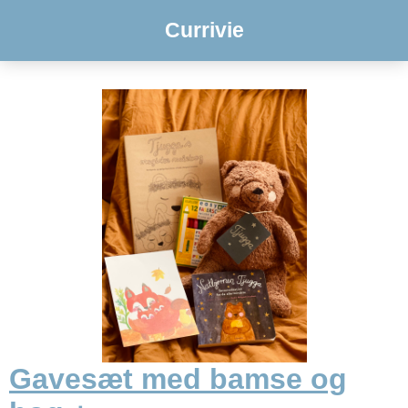
Currivie
Gavesæt med bamse og