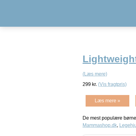
Lightweight
(Læs mere)
299
kr.
(Vis fragtpris)
Læs mere »
De mest populære børne
Mammashop.dk
,
Legehju