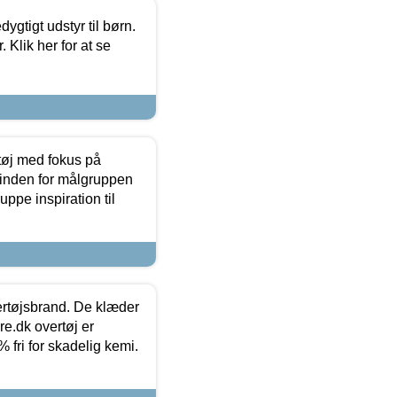
tigt udstyr til børn.
 Klik her for at se
tøj med fokus på
t inden for målgruppen
ppe inspiration til
vertøjsbrand. De klæder
ure.dk overtøj er
fri for skadelig kemi.