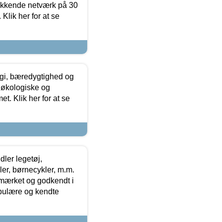
ækkende netværk på 30
Klik her for at se
gi, bæredygtighed og
 økologiske og
t. Klik her for at se
ler legetøj,
r, børnecykler, m.m.
-mærket og godkendt i
opulære og kendte