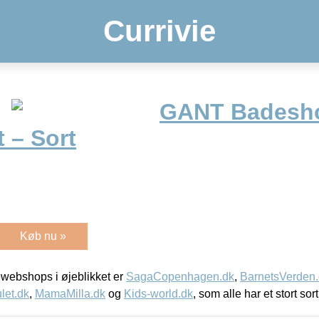
Currivie
GANT Badesho
 – Sort
Køb nu »
webshops i øjeblikket er
SagaCopenhagen.dk
,
BarnetsVerden
let.dk
,
MamaMilla.dk
og
Kids-world.dk
, som alle har et stort sor