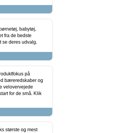
ørnetøj, babytøj,
t fra de bedste
at se deres udvalg.
produktfokus på
med bæreredskaber og
e velovervejede
tart for de små. Klik
ks største og mest