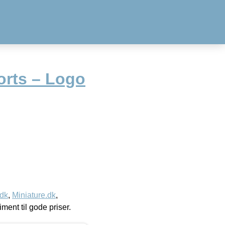
rts – Logo
.dk
,
Miniature.dk
,
timent til gode priser.