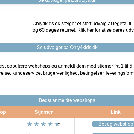
Se udvalget på Eurotoys.dk
Only4kids.dk sælger et stort udvalg af legetøj til
og 60 dages returret. Klik her for at se deres udv
Se udvalget på Only4kids.dk
t populære webshops og anmeldt dem med stjerner fra 1 til 5 ud
rrelse, kundeservice, brugervenlighed, betingelser, leveringsfor
Bedst anmeldte webshops
op
Stjerner
Link
Besøg webshop