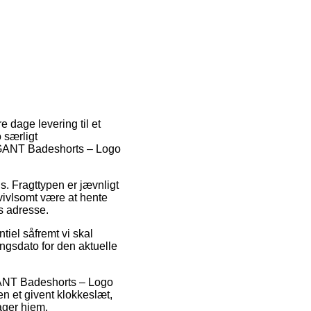
re dage levering til et
 særligt
f GANT Badeshorts – Logo
ds. Fragttypen er jævnligt
vivlsomt være at hente
s adresse.
el såfremt vi skal
ingsdato for den aktuelle
 GANT Badeshorts – Logo
n et givent klokkeslæt,
ager hjem.