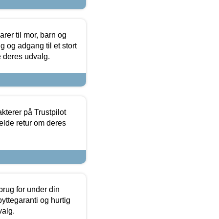
er til mor, barn og
 og adgang til et stort
se deres udvalg.
kterer på Trustpilot
elde retur om deres
brug for under din
yttegaranti og hurtig
valg.