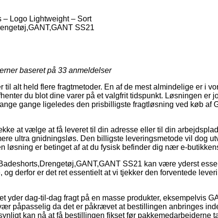
– Logo Lightweight – Sort
rengetøj,GANT,GANT SS21
jerner baseret på
33
anmeldelser
r til alt held flere fragtmetoder. En af de mest almindelige er i vo
henter du blot dine varer på et valgfrit tidspunkt. Løsningen er jo
nge gange ligeledes den prisbilligste fragtløsning ved køb a
kke at vælge at få leveret til din adresse eller til din arbejdspla
ere ultra gnidningsløs. Den billigste leveringsmetode vil dog ut
 løsning er betinget af at du fysisk befinder dig nær e-butikken
 Badeshorts,Drengetøj,GANT,GANT SS21 kan være yderst essenti
 derfor er det ret essentielt at vi tjekker den forventede lever
ttet yder dag-til-dag fragt på en masse produkter, eksempelvis
vær påpasselig da det er påkrævet at bestillingen anbringes inde
ynligt kan nå at få bestillingen fikset før pakkemedarbejderne t