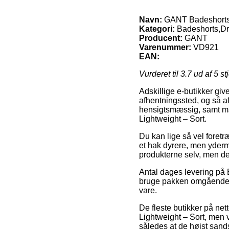
Navn:
GANT Badeshorts 
Kategori:
Badeshorts,D
Producent:
GANT
Varenummer:
VD921
EAN:
Vurderet til
3.7
ud af 5 st
Adskillige e-butikker give
afhentningssted, og så af
hensigtsmæssig, samt ma
Lightweight – Sort.
Du kan lige så vel foretræ
et hak dyrere, men yderm
produkterne selv, men den
Antal dages levering på
bruge pakken omgående, og
vare.
De fleste butikker på ne
Lightweight – Sort, men 
således at de højst sands