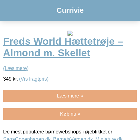
Currivie
Freds World Hættetrøje –
Almond m. Skellet
(Læs mere)
349
kr.
(Vis fragtpris)
Læs mere »
Køb nu »
De mest populære børnewebshops i øjeblikket er
SagaCopenhagen.dk
,
BarnetsVerden.dk
,
Miniature.dk
,