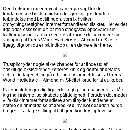
Dertil rekommanderer vi at man er på vagt for de
fundamentale bestemmelser der gør sig gældende i
forbindelse med bestillingen, som fx hvilken
ombytningsrettighed internet forhandleren tilsikrer. Her er det
ligeledes essesentielt, at man stadigvæk opbevarer sin
kvitteringsmail, så man senere vil kunne dokumentere sin
shopping af Freds World Hættetrøje – Almond m. Skellet,
ligegyldigt om du er på indkøb til en dame eller herre.
Trustpilot yder nogle sikre chancer for at finde ud af
adskillige eksisterende køberes kritik og derfor anbefales
det, at du tager et kig på e-handlens anmeldelser af Freds
World Hættetrøje – Almond m. Skellet forud for at du køber.
Facebook bringer dig ligeledes rigtig fine chancer for at få et
kig ind i internet selskabets pålidelighed. Foruden det møder
vi faktisk internet forhandlere som tilbyder kunderne at
notere en anmeldelse af deres køb, hvilket desuden burde
bruges til at tage stilling til tidligere kunders oplevelser.
Vores hjemmeside finansieres af reklameindtægter. Vi har