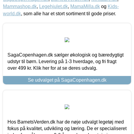
Mammashop.dk
,
Legehjulet.dk
,
MamaMilla.dk
og
Kids-
world.dk
, som alle har et stort sortiment til gode priser.
SagaCopenhagen.dk sælger økologisk og bæredygtigt
udstyr til børn. Levering på 1-3 hverdage, og fri fragt
over 499 kr. Klik her for at se deres udvalg.
Se udvalget på SagaCopenhagen.dk
Hos BarnetsVerden.dk har de nøje udvalgt legetøj med
fokus på kvalitet, udvikling og læring. De er specialiseret