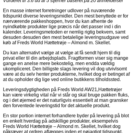
Vurderet til
3.6
ud af 5 stjerner baseret på
20
anmeldelser
En masse internet forretninger udlover på nuværende
tidspunkt diverse leveringsmidler. Den mest benyttede er for
nærværende pakkeshoppen, hvor du kan afhente de
nyindkøbte produkter lige præcis når det passer ind i din
kalender. Leveringsmetoden er nemlig rigtig bekvem, samt
desuden desuden den mest betalelige leveringsudgave ved
køb af Freds World Hættetrøje – Almond m. Skellet.
Du kan alternativt vælge at vælge at få sendt hjem til dig
privat eller til din arbejdsplads. Fragtformen viser sig mange
gange en anelse mere bekostelig, men endda vældig
ukompliceret. Den billigste slags levering vil dog utvivlsomt
være at du selv henter produkterne, hvilket dog er betinget af
at du opholder dig lige ved online butikkens tilholdssted.
Leveringsdygtigheden på Freds World AW21,Hættetrøjer
kan være virkelig vital når vi står og skal bruge pakken fluks,
og i det øjemed er det naturligvis essentielt at man gransker
den forventede leveringstid for det aktuelle produkt.
En stor portion internet forhandlere byder på levering på blot
en enkelt hverdag på adskillige produkter, eksempelvis
Freds World Hættetrøje – Almond m. Skellet, hvilket dog
påkræver at ordren aflægges inden et nøjagtigt tidspunkt,