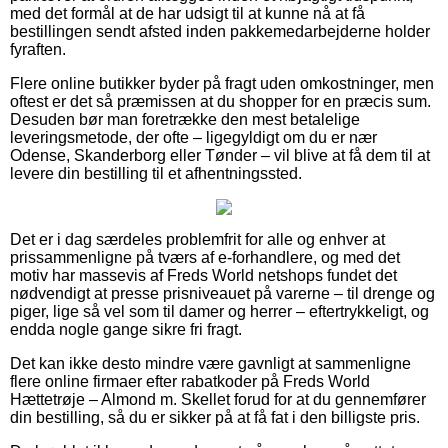
med det formål at de har udsigt til at kunne nå at få
bestillingen sendt afsted inden pakkemedarbejderne holder
fyraften.
Flere online butikker byder på fragt uden omkostninger, men
oftest er det så præmissen at du shopper for en præcis sum.
Desuden bør man foretrække den mest betalelige
leveringsmetode, der ofte – ligegyldigt om du er nær
Odense, Skanderborg eller Tønder – vil blive at få dem til at
levere din bestilling til et afhentningssted.
Det er i dag særdeles problemfrit for alle og enhver at
prissammenligne på tværs af e-forhandlere, og med det
motiv har massevis af Freds World netshops fundet det
nødvendigt at presse prisniveauet på varerne – til drenge og
piger, lige så vel som til damer og herrer – eftertrykkeligt, og
endda nogle gange sikre fri fragt.
Det kan ikke desto mindre være gavnligt at sammenligne
flere online firmaer efter rabatkoder på Freds World
Hættetrøje – Almond m. Skellet forud for at du gennemfører
din bestilling, så du er sikker på at få fat i den billigste pris.