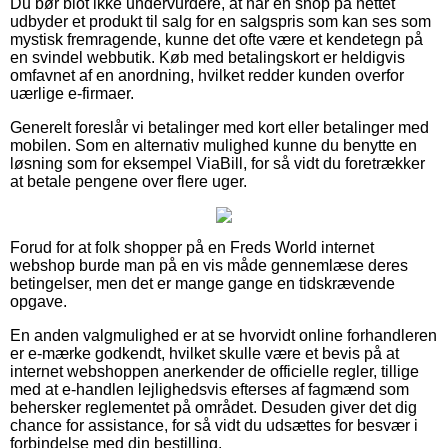
Du bør blot ikke undervurdere, at når en shop på nettet
udbyder et produkt til salg for en salgspris som kan ses som
mystisk fremragende, kunne det ofte være et kendetegn på
en svindel webbutik. Køb med betalingskort er heldigvis
omfavnet af en anordning, hvilket redder kunden overfor
uærlige e-firmaer.
Generelt foreslår vi betalinger med kort eller betalinger med
mobilen. Som en alternativ mulighed kunne du benytte en
løsning som for eksempel ViaBill, for så vidt du foretrækker
at betale pengene over flere uger.
Forud for at folk shopper på en Freds World internet
webshop burde man på en vis måde gennemlæse deres
betingelser, men det er mange gange en tidskrævende
opgave.
En anden valgmulighed er at se hvorvidt online forhandleren
er e-mærke godkendt, hvilket skulle være et bevis på at
internet webshoppen anerkender de officielle regler, tillige
med at e-handlen lejlighedsvis efterses af fagmænd som
behersker reglementet på området. Desuden giver det dig
chance for assistance, for så vidt du udsættes for besvær i
forbindelse med din bestilling.