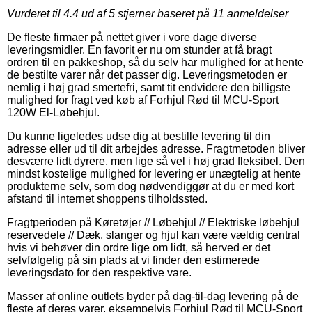
Vurderet til
4.4
ud af 5 stjerner baseret på
11
anmeldelser
De fleste firmaer på nettet giver i vore dage diverse
leveringsmidler. En favorit er nu om stunder at få bragt
ordren til en pakkeshop, så du selv har mulighed for at hente
de bestilte varer når det passer dig. Leveringsmetoden er
nemlig i høj grad smertefri, samt tit endvidere den billigste
mulighed for fragt ved køb af Forhjul Rød til MCU-Sport
120W El-Løbehjul.
Du kunne ligeledes udse dig at bestille levering til din
adresse eller ud til dit arbejdes adresse. Fragtmetoden bliver
desværre lidt dyrere, men lige så vel i høj grad fleksibel. Den
mindst kostelige mulighed for levering er unægtelig at hente
produkterne selv, som dog nødvendiggør at du er med kort
afstand til internet shoppens tilholdssted.
Fragtperioden på Køretøjer // Løbehjul // Elektriske løbehjul
reservedele // Dæk, slanger og hjul kan være vældig central
hvis vi behøver din ordre lige om lidt, så herved er det
selvfølgelig på sin plads at vi finder den estimerede
leveringsdato for den respektive vare.
Masser af online outlets byder på dag-til-dag levering på de
fleste af deres varer, eksempelvis Forhjul Rød til MCU-Sport