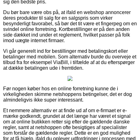
sig den bedste pris.
Du bør bare være obs på, at ifald en webshop annoncerer
deres produkter til salg for en salgspris som virker
besynderligt favorabel, så bør det tit være et fingerpeg om en
svindel online forretning. Kortbestillinger er på den anden
side dækket ind under et reglement, hvilket passer på folk
imod uægte internet firmaer.
Vi går generelt ind for bestillinger med betalingskort eller
betalinger med mobilen. Som alternativ burde du overveje et
tilbud fra for eksempel ViaBill, i tilfælde af at du efterspørger
at dække betalingen ude i fremtiden.
Før nogen køber hos en online forretning kunne de i
virkeligheden skimme netshoppens betingelser, det er dog
almindeligvis ikke super interessant.
Et nemmere alternativ er at finde ud af om e-firmaet er e-
mærke godkendt, grundet at det længe har været et signal
om at online butikken retter sig efter de gældende danske
regler, samt at netshoppen ofte besigtiges af specialister
som forstår de gældende regler. Dette er en god mulighed
for at få hjælp, ifald du oplever udfordringer i processen med