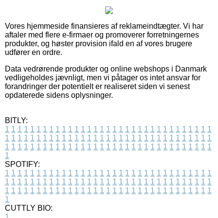
Vores hjemmeside finansieres af reklameindtægter. Vi har
aftaler med flere e-firmaer og promoverer forretningernes
produkter, og høster provision ifald en af vores brugere
udfører en ordre.
Data vedrørende produkter og online webshops i Danmark
vedligeholdes jævnligt, men vi påtager os intet ansvar for
forandringer der potentielt er realiseret siden vi senest
opdaterede sidens oplysninger.
BITLY:
1
1
1
1
1
1
1
1
1
1
1
1
1
1
1
1
1
1
1
1
1
1
1
1
1
1
1
1
1
1
1
1
1
1
1
1
1
1
1
1
1
1
1
1
1
1
1
1
1
1
1
1
1
1
1
1
1
1
1
1
1
1
1
1
1
1
1
1
1
1
1
1
1
1
1
1
1
1
1
1
1
1
1
1
1
1
1
1
1
1
1
1
1
1
1
1
1
1
1
1
SPOTIFY:
1
1
1
1
1
1
1
1
1
1
1
1
1
1
1
1
1
1
1
1
1
1
1
1
1
1
1
1
1
1
1
1
1
1
1
1
1
1
1
1
1
1
1
1
1
1
1
1
1
1
1
1
1
1
1
1
1
1
1
1
1
1
1
1
1
1
1
1
1
1
1
1
1
1
1
1
1
1
1
1
1
1
1
1
1
1
1
1
1
1
1
1
1
1
1
1
1
1
1
1
CUTTLY BIO:
1