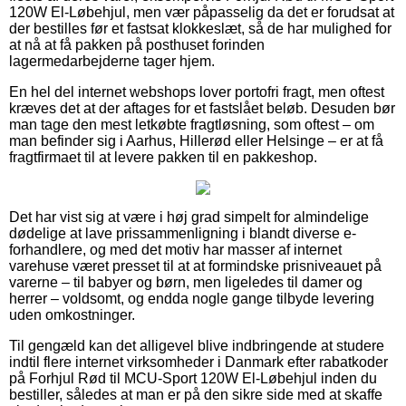
120W El-Løbehjul, men vær påpasselig da det er forudsat at
der bestilles før et fastsat klokkeslæt, så de har mulighed for
at nå at få pakken på posthuset forinden
lagermedarbejderne tager hjem.
En hel del internet webshops lover portofri fragt, men oftest
kræves det at der aftages for et fastslået beløb. Desuden bør
man tage den mest letkøbte fragtløsning, som oftest – om
man befinder sig i Aarhus, Hillerød eller Helsinge – er at få
fragtfirmaet til at levere pakken til en pakkeshop.
Det har vist sig at være i høj grad simpelt for almindelige
dødelige at lave prissammenligning i blandt diverse e-
forhandlere, og med det motiv har masser af internet
varehuse været presset til at at formindske prisniveauet på
varerne – til babyer og børn, men ligeledes til damer og
herrer – voldsomt, og endda nogle gange tilbyde levering
uden omkostninger.
Til gengæld kan det alligevel blive indbringende at studere
indtil flere internet virksomheder i Danmark efter rabatkoder
på Forhjul Rød til MCU-Sport 120W El-Løbehjul inden du
bestiller, således at man er på den sikre side med at skaffe