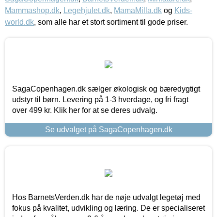
Mammashop.dk
,
Legehjulet.dk
,
MamaMilla.dk
og
Kids-
world.dk
, som alle har et stort sortiment til gode priser.
SagaCopenhagen.dk sælger økologisk og bæredygtigt
udstyr til børn. Levering på 1-3 hverdage, og fri fragt
over 499 kr. Klik her for at se deres udvalg.
Se udvalget på SagaCopenhagen.dk
Hos BarnetsVerden.dk har de nøje udvalgt legetøj med
fokus på kvalitet, udvikling og læring. De er specialiseret