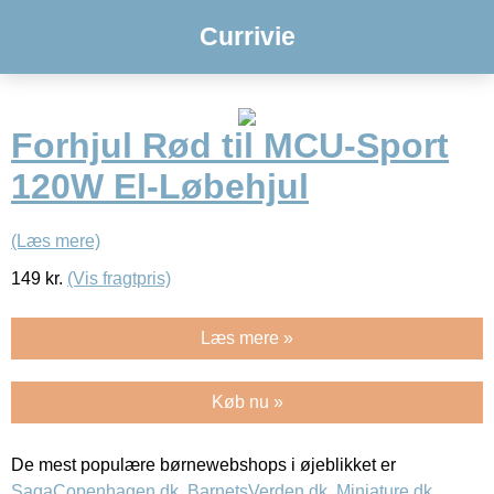
Currivie
Forhjul Rød til MCU-Sport
120W El-Løbehjul
(Læs mere)
149
kr.
(Vis fragtpris)
Læs mere »
Køb nu »
De mest populære børnewebshops i øjeblikket er
SagaCopenhagen.dk
,
BarnetsVerden.dk
,
Miniature.dk
,