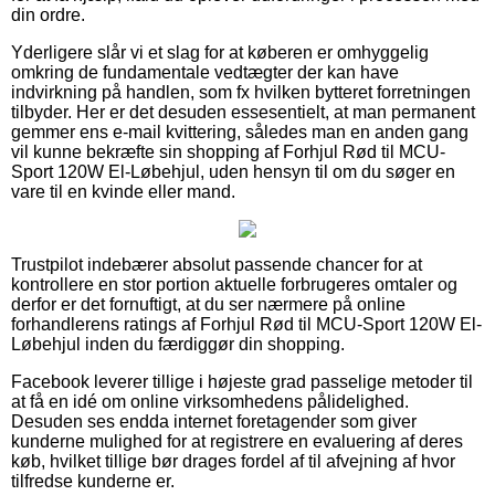
din ordre.
Yderligere slår vi et slag for at køberen er omhyggelig
omkring de fundamentale vedtægter der kan have
indvirkning på handlen, som fx hvilken bytteret forretningen
tilbyder. Her er det desuden essesentielt, at man permanent
gemmer ens e-mail kvittering, således man en anden gang
vil kunne bekræfte sin shopping af Forhjul Rød til MCU-
Sport 120W El-Løbehjul, uden hensyn til om du søger en
vare til en kvinde eller mand.
Trustpilot indebærer absolut passende chancer for at
kontrollere en stor portion aktuelle forbrugeres omtaler og
derfor er det fornuftigt, at du ser nærmere på online
forhandlerens ratings af Forhjul Rød til MCU-Sport 120W El-
Løbehjul inden du færdiggør din shopping.
Facebook leverer tillige i højeste grad passelige metoder til
at få en idé om online virksomhedens pålidelighed.
Desuden ses endda internet foretagender som giver
kunderne mulighed for at registrere en evaluering af deres
køb, hvilket tillige bør drages fordel af til afvejning af hvor
tilfredse kunderne er.