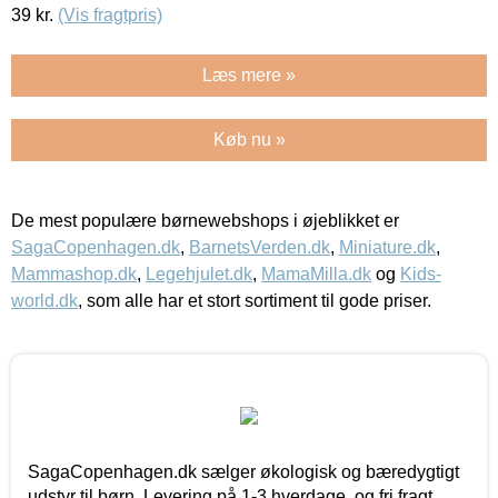
39
kr.
(Vis fragtpris)
Læs mere »
Køb nu »
De mest populære børnewebshops i øjeblikket er
SagaCopenhagen.dk
,
BarnetsVerden.dk
,
Miniature.dk
,
Mammashop.dk
,
Legehjulet.dk
,
MamaMilla.dk
og
Kids-
world.dk
, som alle har et stort sortiment til gode priser.
SagaCopenhagen.dk sælger økologisk og bæredygtigt
udstyr til børn. Levering på 1-3 hverdage, og fri fragt