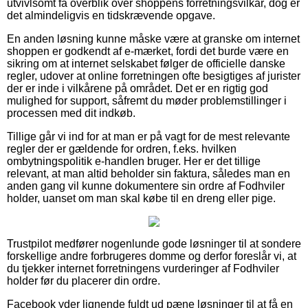
utvivlsomt få overblik over shoppens forretningsvilkår, dog er
det almindeligvis en tidskrævende opgave.
En anden løsning kunne måske være at granske om internet
shoppen er godkendt af e-mærket, fordi det burde være en
sikring om at internet selskabet følger de officielle danske
regler, udover at online forretningen ofte besigtiges af jurister
der er inde i vilkårene på området. Det er en rigtig god
mulighed for support, såfremt du møder problemstillinger i
processen med dit indkøb.
Tillige går vi ind for at man er på vagt for de mest relevante
regler der er gældende for ordren, f.eks. hvilken
ombytningspolitik e-handlen bruger. Her er det tillige
relevant, at man altid beholder sin faktura, således man en
anden gang vil kunne dokumentere sin ordre af Fodhviler
holder, uanset om man skal købe til en dreng eller pige.
Trustpilot medfører nogenlunde gode løsninger til at sondere
forskellige andre forbrugeres domme og derfor foreslår vi, at
du tjekker internet forretningens vurderinger af Fodhviler
holder før du placerer din ordre.
Facebook yder lignende fuldt ud pæne løsninger til at få en