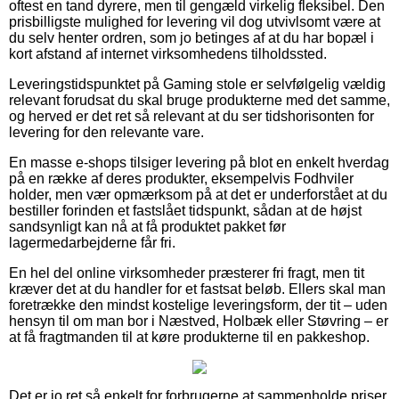
oftest en tand dyrere, men til gengæld virkelig fleksibel. Den
prisbilligste mulighed for levering vil dog utvivlsomt være at
du selv henter ordren, som jo betinges af at du har bopæl i
kort afstand af internet virksomhedens tilholdssted.
Leveringstidspunktet på Gaming stole er selvfølgelig vældig
relevant forudsat du skal bruge produkterne med det samme,
og herved er det ret så relevant at du ser tidshorisonten for
levering for den relevante vare.
En masse e-shops tilsiger levering på blot en enkelt hverdag
på en række af deres produkter, eksempelvis Fodhviler
holder, men vær opmærksom på at det er underforstået at du
bestiller forinden et fastslået tidspunkt, sådan at de højst
sandsynligt kan nå at få produktet pakket før
lagermedarbejderne får fri.
En hel del online virksomheder præsterer fri fragt, men tit
kræver det at du handler for et fastsat beløb. Ellers skal man
foretrække den mindst kostelige leveringsform, der tit – uden
hensyn til om man bor i Næstved, Holbæk eller Støvring – er
at få fragtmanden til at køre produkterne til en pakkeshop.
Det er jo ret så enkelt for forbrugerne at sammenholde priser