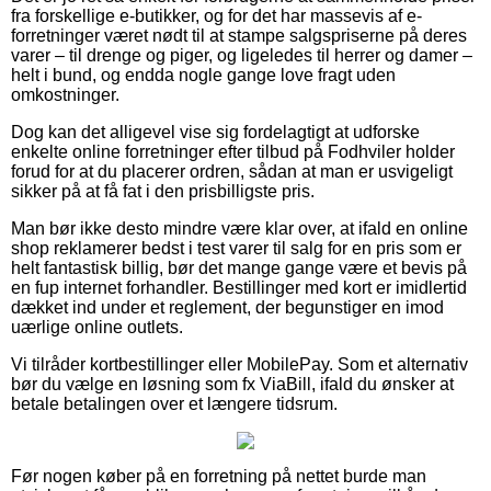
fra forskellige e-butikker, og for det har massevis af e-
forretninger været nødt til at stampe salgspriserne på deres
varer – til drenge og piger, og ligeledes til herrer og damer –
helt i bund, og endda nogle gange love fragt uden
omkostninger.
Dog kan det alligevel vise sig fordelagtigt at udforske
enkelte online forretninger efter tilbud på Fodhviler holder
forud for at du placerer ordren, sådan at man er usvigeligt
sikker på at få fat i den prisbilligste pris.
Man bør ikke desto mindre være klar over, at ifald en online
shop reklamerer bedst i test varer til salg for en pris som er
helt fantastisk billig, bør det mange gange være et bevis på
en fup internet forhandler. Bestillinger med kort er imidlertid
dækket ind under et reglement, der begunstiger en imod
uærlige online outlets.
Vi tilråder kortbestillinger eller MobilePay. Som et alternativ
bør du vælge en løsning som fx ViaBill, ifald du ønsker at
betale betalingen over et længere tidsrum.
Før nogen køber på en forretning på nettet burde man