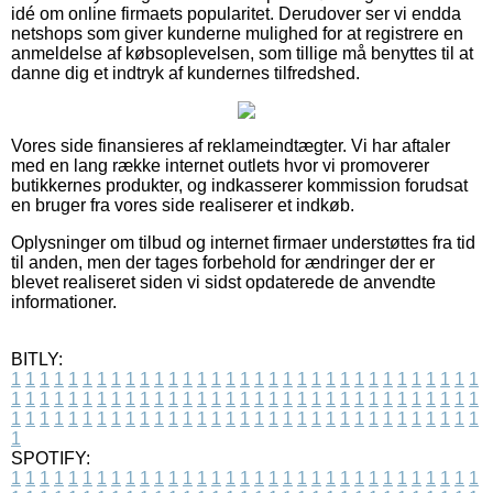
idé om online firmaets popularitet. Derudover ser vi endda
netshops som giver kunderne mulighed for at registrere en
anmeldelse af købsoplevelsen, som tillige må benyttes til at
danne dig et indtryk af kundernes tilfredshed.
Vores side finansieres af reklameindtægter. Vi har aftaler
med en lang række internet outlets hvor vi promoverer
butikkernes produkter, og indkasserer kommission forudsat
en bruger fra vores side realiserer et indkøb.
Oplysninger om tilbud og internet firmaer understøttes fra tid
til anden, men der tages forbehold for ændringer der er
blevet realiseret siden vi sidst opdaterede de anvendte
informationer.
BITLY:
1
1
1
1
1
1
1
1
1
1
1
1
1
1
1
1
1
1
1
1
1
1
1
1
1
1
1
1
1
1
1
1
1
1
1
1
1
1
1
1
1
1
1
1
1
1
1
1
1
1
1
1
1
1
1
1
1
1
1
1
1
1
1
1
1
1
1
1
1
1
1
1
1
1
1
1
1
1
1
1
1
1
1
1
1
1
1
1
1
1
1
1
1
1
1
1
1
1
1
1
SPOTIFY:
1
1
1
1
1
1
1
1
1
1
1
1
1
1
1
1
1
1
1
1
1
1
1
1
1
1
1
1
1
1
1
1
1