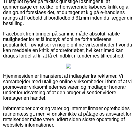
Trustpilot byder på faktisk gunstige løsninger til at
gennemsøge en række forhenværende køberes kritik og af
den grund foreslåes det, at du tager et kig på e-handlens
ratings af Fodbold til bordfodbold 31mm inden du lægger din
bestilling.
Facebook frembringer på samme måde absolut habile
muligheder for at få indtryk af online forhandlerens
popularitet. I øvrigt ser vi nogle online virksomheder hvor du
kan meddele en kritik af ordreforløbet, hvilket tilmed kan
drages fordel af til at få et indblik i kundernes tilfredshed.
Hjemmesiden er finansieret af indtægter fra reklamer. Vi
samarbejder med utallige online virksomheder i form af at vi
promoverer virksomhedernes varer, og modtager honorar
under forudsætning af at den bruger vi sender videre
foretager en handel.
Informationer omkring varer og internet firmaer opretholdes
rutinemæssigt, men vi ønsker ikke at påtage os ansvaret for
rettelser der måtte være udført siden sidste opdatering af
websitets informationer.