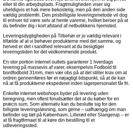
eller til din arbejdsplads. Fragtmuligheden viser sig
uheldigvis et hak mere bekostelig, men på den anden side
vældig problemfri. Den prisbilligste leveringsmetode vil dog
til enhver tid være selv at hente varerne, hvilket beroer på at
du befinder dig i kort afstand af netbutikkens hjemsted.
Leveringsdygtigheden på Tilbehør er jo vældig relevant i
tilfælde af at vi behøver produkterne med det samme, og
herved er det i sandhed relevant at du besigtiger
leveringstiden for det vedkommende produkt.
En stor portion internet outlets garanterer 1 hverdags
levering på massevis af varer, eksempelvis Fodbold til
bordfodbold 31mm, men vær obs på at det stiller krav om at
ordren gennemføres før et nøjagtigt tidspunkt, så at de kan
nå at få produkterne ekspederet inden lagerpersonalet får fri.
Enkelte internet webshops byder på levering uden
beregning, men oftest forudsætter det at du køber for en
præcis sum. Som alternativ kan du beslutte sig for den
billigste leveringsløsning, som gerne – uafhængig om man
befinder sig tæt på København, Lillerød eller Slangerup – er
at få fragtfirmaet til at køre din bestilling til et
udleveringssted.