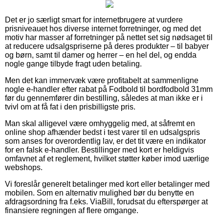
Det er jo særligt smart for internetbrugere at vurdere
prisniveauet hos diverse internet forretninger, og med det
motiv har masser af forretninger på nettet set sig nødsaget til
at reducere udsalgspriserne på deres produkter – til babyer
og børn, samt til damer og herrer – en hel del, og endda
nogle gange tilbyde fragt uden betaling.
Men det kan immervæk være profitabelt at sammenligne
nogle e-handler efter rabat på Fodbold til bordfodbold 31mm
før du gennemfører din bestilling, således at man ikke er i
tvivl om at få fat i den prisbilligste pris.
Man skal alligevel være omhyggelig med, at såfremt en
online shop afhænder bedst i test varer til en udsalgspris
som anses for overordentlig lav, er det tit være en indikator
for en falsk e-handler. Bestillinger med kort er heldigvis
omfavnet af et reglement, hvilket støtter køber imod uærlige
webshops.
Vi foreslår generelt betalinger med kort eller betalinger med
mobilen. Som en alternativ mulighed bør du benytte en
afdragsordning fra f.eks. ViaBill, forudsat du efterspørger at
finansiere regningen af flere omgange.