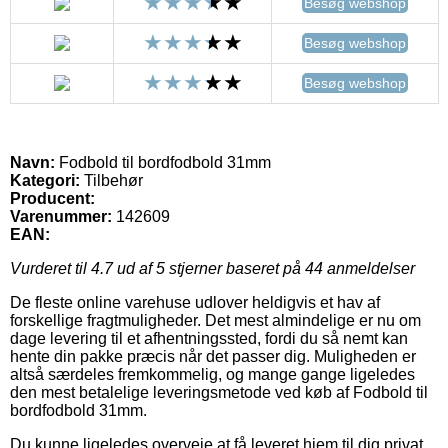
Besøg webshop
Besøg webshop
Besøg webshop
Navn:
Fodbold til bordfodbold 31mm
Kategori:
Tilbehør
Producent:
Varenummer:
142609
EAN:
Vurderet til
4.7
ud af 5 stjerner baseret på
44
anmeldelser
De fleste online varehuse udlover heldigvis et hav af
forskellige fragtmuligheder. Det mest almindelige er nu om
dage levering til et afhentningssted, fordi du så nemt kan
hente din pakke præcis når det passer dig. Muligheden er
altså særdeles fremkommelig, og mange gange ligeledes
den mest betalelige leveringsmetode ved køb af Fodbold til
bordfodbold 31mm.
Du kunne ligeledes overveje at få leveret hjem til dig privat