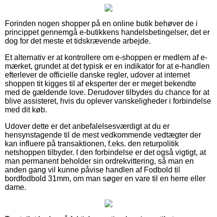
Forinden nogen shopper på en online butik behøver de i
princippet gennemgå e-butikkens handelsbetingelser, det er
dog for det meste et tidskrævende arbejde.
Et alternativ er at kontrollere om e-shoppen er medlem af e-
mærket, grundet at det typisk er en indikator for at e-handlen
efterlever de officielle danske regler, udover at internet
shoppen tit kigges til af eksperter der er meget bekendte
med de gældende love. Derudover tilbydes du chance for at
blive assisteret, hvis du oplever vanskeligheder i forbindelse
med dit køb.
Udover dette er det anbefalelsesværdigt at du er
hensynstagende til de mest vedkommende vedtægter der
kan influere på transaktionen, f.eks. den returpolitik
netshoppen tilbyder. I den forbindelse er det også vigtigt, at
man permanent beholder sin ordrekvittering, så man en
anden gang vil kunne påvise handlen af Fodbold til
bordfodbold 31mm, om man søger en vare til en herre eller
dame.