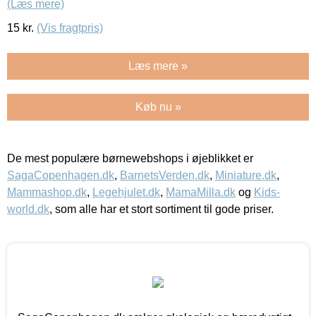
(Læs mere)
15
kr.
(Vis fragtpris)
Læs mere »
Køb nu »
De mest populære børnewebshops i øjeblikket er
SagaCopenhagen.dk
,
BarnetsVerden.dk
,
Miniature.dk
,
Mammashop.dk
,
Legehjulet.dk
,
MamaMilla.dk
og
Kids-
world.dk
, som alle har et stort sortiment til gode priser.