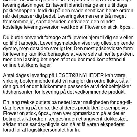
leveringsløsninger. En favorit iblandt mange er nu til dags
pakkeshoppen, fordi du på den måde nemt kan hente ordren
når det passer dig bedst. Leveringsformen er altså meget
fremkommelig, samt desuden endvidere den mindst
kostelige leveringsversion ved køb af Flower on stick, 6pcs..
Du burde omvendt forsøge at få leveret hjem til dig selv eller
ud til dit arbejde. Leveringsmetoden viser sig oftest en kende
dyrere, men desuden særligt let. Den mest prisbevidste form
for levering kan ikke benægtes at være selv at hente pakken,
men den løsning betinges af at du bor med kort afstand til
online butikkens lager.
Antal dages levering på LEGETØJ NYHEDER kan være
virkelig bestemmende ifald vi mangler din ordre fluks, så af
den grund er det fuldkommen passende at vi dobbelttjekker
tidshorisonten for levering på det vedkommende produkt.
En lang række outlets på nettet lover muligheden for dag-til-
dag levering på en række af deres produkter, eksempelvis
Flower on stick, 6pcs., men vær opmærksom på at det er
betinget af at ordren lægges inden et angivent klokkeslæt,
sådan at de sandsynligvis kan nå at få varen ekspederet
forud for at logistikpersonalet har fri.