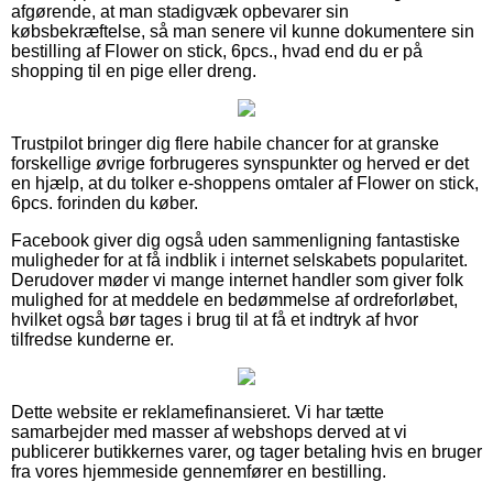
afgørende, at man stadigvæk opbevarer sin
købsbekræftelse, så man senere vil kunne dokumentere sin
bestilling af Flower on stick, 6pcs., hvad end du er på
shopping til en pige eller dreng.
Trustpilot bringer dig flere habile chancer for at granske
forskellige øvrige forbrugeres synspunkter og herved er det
en hjælp, at du tolker e-shoppens omtaler af Flower on stick,
6pcs. forinden du køber.
Facebook giver dig også uden sammenligning fantastiske
muligheder for at få indblik i internet selskabets popularitet.
Derudover møder vi mange internet handler som giver folk
mulighed for at meddele en bedømmelse af ordreforløbet,
hvilket også bør tages i brug til at få et indtryk af hvor
tilfredse kunderne er.
Dette website er reklamefinansieret. Vi har tætte
samarbejder med masser af webshops derved at vi
publicerer butikkernes varer, og tager betaling hvis en bruger
fra vores hjemmeside gennemfører en bestilling.