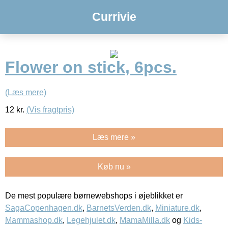
Currivie
Flower on stick, 6pcs.
(Læs mere)
12
kr.
(Vis fragtpris)
Læs mere »
Køb nu »
De mest populære børnewebshops i øjeblikket er
SagaCopenhagen.dk
,
BarnetsVerden.dk
,
Miniature.dk
,
Mammashop.dk
,
Legehjulet.dk
,
MamaMilla.dk
og
Kids-