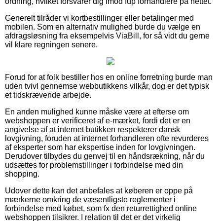
ordning, hvilket forsvarer dig imod fup forhandlere på nettet.
Generelt tilråder vi kortbestillinger eller betalinger med
mobilen. Som en alternativ mulighed burde du vælge en
afdragsløsning fra eksempelvis ViaBill, for så vidt du gerne
vil klare regningen senere.
Forud for at folk bestiller hos en online forretning burde man
uden tvivl gennemse webbutikkens vilkår, dog er det typisk
et tidskrævende arbejde.
En anden mulighed kunne måske være at efterse om
webshoppen er verificeret af e-mærket, fordi det er en
angivelse af at internet butikken respekterer dansk
lovgivning, foruden at internet forhandleren ofte revurderes
af eksperter som har ekspertise inden for lovgivningen.
Derudover tilbydes du genvej til en håndsrækning, når du
udsættes for problemstillinger i forbindelse med din
shopping.
Udover dette kan det anbefales at køberen er oppe på
mærkerne omkring de væsentligste reglementer i
forbindelse med købet, som fx den returrettighed online
webshoppen tilsikrer. I relation til det er det virkelig