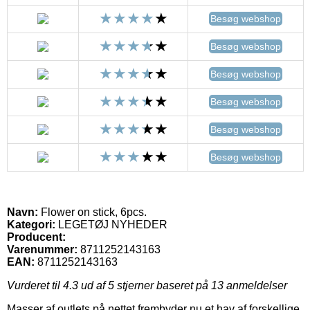
Besøg webshop
Besøg webshop
Besøg webshop
Besøg webshop
Besøg webshop
Besøg webshop
Navn:
Flower on stick, 6pcs.
Kategori:
LEGETØJ NYHEDER
Producent:
Varenummer:
8711252143163
EAN:
8711252143163
Vurderet til
4.3
ud af 5 stjerner baseret på
13
anmeldelser
Masser af outlets på nettet frembyder nu et hav af forskellige