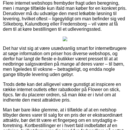
Flere internet webshops frembyder fragt uden beregning,
men i mange tilfælde kun ifald man køber for en konkret pris.
Derudover må du udvælge den mest letkøbte løsning til
levering, hvilket oftest – ligegyldigt om man befinder sig ved
Silkeborg, Kalundborg eller Fredensborg – vil være at få
dem til at køre bestillingen til et udleveringssted.
Det har vist sig at være usædvanlig smart for internetbrugere
at søge information om priser hos diverse webshops, og
derfor har langt de fleste e-butikker været presset til at at
nedbringe salgsværdien på mange af deres varer – til børn,
men ligeledes til voksne – betragteligt, og endda nogle
gange tilbyde levering uden gebyr.
Trods dette kan det alligevel være gunstigt at inspicere en
række internet outlets efter rabatkoder på Flower on stick,
6pcs. før du placerer ordren, så man ikke er i tvivl om at
indhente den mest attraktive pris.
Man bør bare ikke glemme, at i tilfælde af at en netshop
tilbyder deres varer til salg for en pris der er ekstraordinært
attraktiv, bør det tit være et fingerpeg om en snydagtig e-
forretning. Kortbestillinger er i hvert fald indbefattet af en