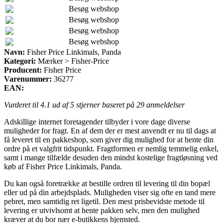
Besøg webshop
Besøg webshop
Besøg webshop
Besøg webshop
Navn:
Fisher Price Linkimals, Panda
Kategori:
Mærker > Fisher-Price
Producent:
Fisher Price
Varenummer:
36277
EAN:
Vurderet til
4.1
ud af 5 stjerner baseret på
29
anmeldelser
Adskillige internet foretagender tilbyder i vore dage diverse
muligheder for fragt. En af dem der er mest anvendt er nu til dags at
få leveret til en pakkeshop, som giver dig mulighed for at hente din
ordre på et valgfrit tidspunkt. Fragtformen er nemlig temmelig enkel,
samt i mange tilfælde desuden den mindst kostelige fragtløsning ved
køb af Fisher Price Linkimals, Panda.
Du kan også foretrække at bestille ordren til levering til din bopæl
eller ud på din arbejdsplads. Muligheden viser sig ofte en tand mere
pebret, men samtidig ret ligetil. Den mest prisbevidste metode til
levering er utvivlsomt at hente pakken selv, men den mulighed
kræver at du bor nær e-butikkens hjemsted.