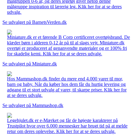
målgruppen 0-6 år, og deres legetøj giver netop denne
målgruppe inspiration til lærerig leg. Klik her for at se deres
udvalg.
Se udvalget på BarnetsVerden.dk
Miniature.dk er et førende B Corp certificeret overtøjsbrand. De
klæder børn i alderen 0-12 år på til al slags vejr. Miniature.dk
overtøj er produceret af genanvendte materialer og er 100% fri
for skadelig kemi. Klik her for at se deres udvalg.
Se udvalget på Miniature.dk
Hos Mammashop.dk finder du mere end 4.000 varer til mor,
barn og baby. Når du køber hos dem får du hurtig levering og
adgang til et stort udvalg af varer, til skarpe priser. Klik her for
at se deres udvalg.
Se udvalget på Mammashop.dk
Legehjulet.dk er e-Mærket og får de højeste karakterer på
Trustpilot hvor over 6.000 mennesker har brugt tid på at melde
retur om deres oplevelse. Klik her for at se deres udvalg.