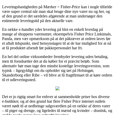
Leveringshastigheden på Mærker > Fisher-Price kan i nogle tilfælde
være super central når man skal bruge dine nye varer nu og her, og
af den grund er det særdeles afgørende at man undersøger den
estimerede leveringstid på den aktuelle vare.
En række e-handler yder levering på blot en enkelt hverdag på
mange af shoppens varenumre, eksempelvis Fisher Price Linkimals,
Panda, men vær opmærksom på at det påkræver at ordren laves før
et aftalt tidspunkt, med hensynstagen til at de har mulighed for at nå
at få produktet afsendt før pakkepersonalet har fri.
En hel del online virksomheder frembyder levering uden betaling,
men tit forudsætter det at du køber for et præcist beløb. Som
alternativ bør man tage den mindst kostelige leveringsversion, som
typisk – ligegyldigt om du opholder sig tæt på Helsingør,
Skanderborg eller Ribe – vil blive at få fragtfirmaet til at køre ordren
til et udleveringssted.
Det er jo rigtig smart for enhver at sammenholde priser hos diverse
e-butikker, og af den grund har flere Fisher Price internet outlets
været nødt til at nedbringe salgsværdien på en række af deres varer
– til piger og drenge, og ligeledes til mænd og kvinder – drastisk, og