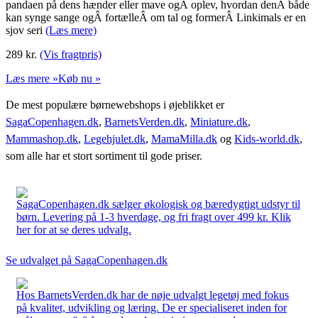
pandaen på dens hænder eller mave ogÂ oplev, hvordan denÂ både
kan synge sange ogÂ fortælleÂ om tal og formerÂ Linkimals er en
sjov seri
(Læs mere)
289
kr.
(Vis fragtpris)
Læs mere »
Køb nu »
De mest populære børnewebshops i øjeblikket er
SagaCopenhagen.dk
,
BarnetsVerden.dk
,
Miniature.dk
,
Mammashop.dk
,
Legehjulet.dk
,
MamaMilla.dk
og
Kids-world.dk
,
som alle har et stort sortiment til gode priser.
SagaCopenhagen.dk sælger økologisk og bæredygtigt udstyr til
børn. Levering på 1-3 hverdage, og fri fragt over 499 kr. Klik
her for at se deres udvalg.
Se udvalget på SagaCopenhagen.dk
Hos BarnetsVerden.dk har de nøje udvalgt legetøj med fokus
på kvalitet, udvikling og læring. De er specialiseret inden for