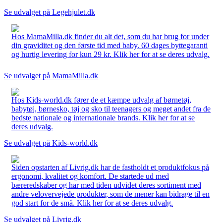
Se udvalget på Legehjulet.dk
Hos MamaMilla.dk finder du alt det, som du har brug for under
din graviditet og den første tid med baby. 60 dages byttegaranti
og hurtig levering for kun 29 kr. Klik her for at se deres udvalg.
Se udvalget på MamaMilla.dk
Hos Kids-world.dk fører de et kæmpe udvalg af børnetøj,
babytøj, børnesko, tøj og sko til teenagers og meget andet fra de
bedste nationale og internationale brands. Klik her for at se
deres udvalg.
Se udvalget på Kids-world.dk
Siden opstarten af Livrig.dk har de fastholdt et produktfokus på
ergonomi, kvalitet og komfort. De startede ud med
bæreredskaber og har med tiden udvidet deres sortiment med
andre velovervejede produkter, som de mener kan bidrage til en
god start for de små. Klik her for at se deres udvalg.
Se udvalget på Livrig.dk