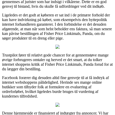
gennemses af jurister som har indsigt i vilkårene. Dette er en god
genvej til bistand, hvis du skulle få udfordringer ved dit indkøb.
Ligeledes er det godt at køberen er sat ind i de primære forhold der
kan have indvirkning på købet, som eksempelvis den byttepolitik
internet forhandleren garanterer. I den forbindelse er det desuden
afgørende, at man når som helst beholder ens faktura, så man senere
kan påvise bestillingen af Fisher Price Linkimals, Panda, om du
søger produkter til en dreng eller pige.
Trustpilot fører til relativt gode chancer for at gennemstøve mange
øvrige forbrugeres omtaler og herved er det smart, at du tolker
internet shoppens kritik af Fisher Price Linkimals, Panda forud for at
du lægger din bestilling.
Facebook forærer dig desuden altid fine genveje til at få indtryk af
internet webshoppens pålidelighed. Herinde ses mange online
butikker som tilbyder folk at formulere en evaluering af
ordreforløbet, hvilket ligeledes burde bruges til vurdering af
kundernes tilfredshed.
Denne hjemmeside er finansieret af indtægter fra annoncer. Vi har