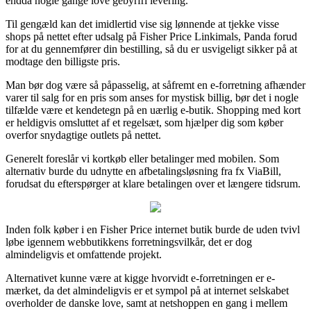
endda nogle gange love gebyrfri levering.
Til gengæld kan det imidlertid vise sig lønnende at tjekke visse
shops på nettet efter udsalg på Fisher Price Linkimals, Panda forud
for at du gennemfører din bestilling, så du er usvigeligt sikker på at
modtage den billigste pris.
Man bør dog være så påpasselig, at såfremt en e-forretning afhænder
varer til salg for en pris som anses for mystisk billig, bør det i nogle
tilfælde være et kendetegn på en uærlig e-butik. Shopping med kort
er heldigvis omsluttet af et regelsæt, som hjælper dig som køber
overfor snydagtige outlets på nettet.
Generelt foreslår vi kortkøb eller betalinger med mobilen. Som
alternativ burde du udnytte en afbetalingsløsning fra fx ViaBill,
forudsat du efterspørger at klare betalingen over et længere tidsrum.
Inden folk køber i en Fisher Price internet butik burde de uden tvivl
løbe igennem webbutikkens forretningsvilkår, det er dog
almindeligvis et omfattende projekt.
Alternativet kunne være at kigge hvorvidt e-forretningen er e-
mærket, da det almindeligvis er et sympol på at internet selskabet
overholder de danske love, samt at netshoppen en gang i mellem