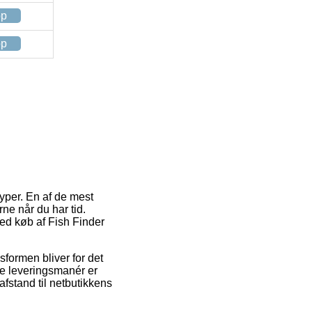
op
op
per. En af de mest
ne når du har tid.
ved køb af Fish Finder
gsformen bliver for det
te leveringsmanér er
afstand til netbutikkens