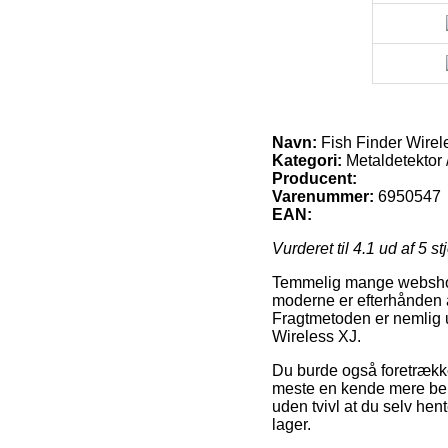
Navn:
Fish Finder Wirel
Kategori:
Metaldetektor /
Producent:
Varenummer:
6950547
EAN:
Vurderet til
4.1
ud af 5 st
Temmelig mange webshops
moderne er efterhånden at
Fragtmetoden er nemlig ul
Wireless XJ.
Du burde også foretrække a
meste en kende mere beko
uden tvivl at du selv hent
lager.