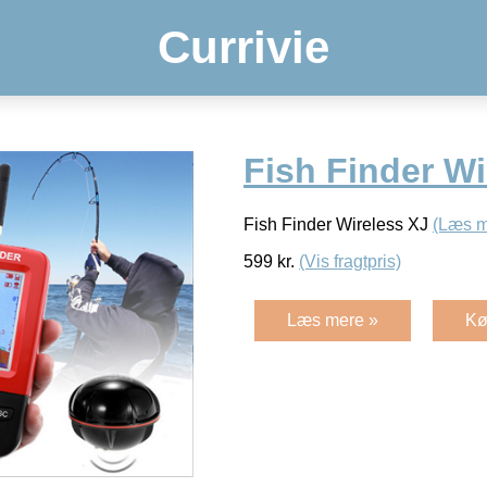
Currivie
Fish Finder Wi
Fish Finder Wireless XJ
(Læs m
599
kr.
(Vis fragtpris)
Læs mere »
Kø