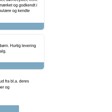
-mærket og godkendt i
opulære og kendte
 børn. Hurtig levering
alg.
 fra bl.a. deres
mer og