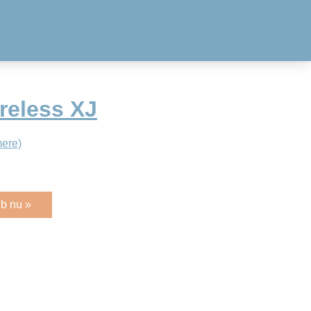
reless XJ
ere)
b nu »