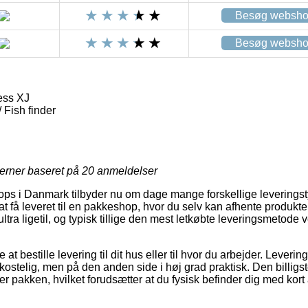
Besøg websh
Besøg websh
ess XJ
 Fish finder
jerner baseret på
20
anmeldelser
 i Danmark tilbyder nu om dage mange forskellige leveringsty
 få leveret til en pakkeshop, hvor du selv kan afhente produkter
tra ligetil, og typisk tillige den mest letkøbte leveringsmetode 
t bestille levering til dit hus eller til hvor du arbejder. Leverin
stelig, men på den anden side i høj grad praktisk. Den billigs
er pakken, hvilket forudsætter at du fysisk befinder dig med kort 