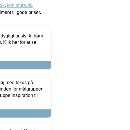
.dk
,
Miniature.dk
,
timent til gode priser.
tigt udstyr til børn.
 Klik her for at se
tøj med fokus på
t inden for målgruppen
ppe inspiration til