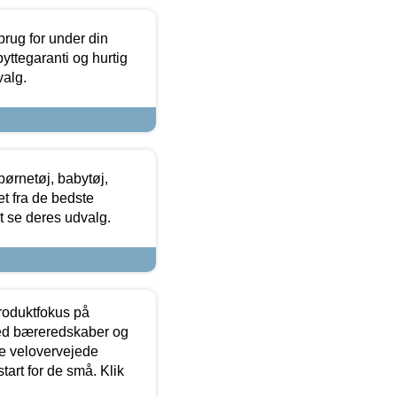
brug for under din
yttegaranti og hurtig
valg.
ørnetøj, babytøj,
t fra de bedste
at se deres udvalg.
produktfokus på
med bæreredskaber og
e velovervejede
tart for de små. Klik