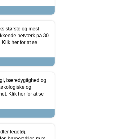
ks største og mest
ækkende netværk på 30
Klik her for at se
gi, bæredygtighed og
 økologiske og
t. Klik her for at se
ler legetøj,
r, børnecykler, m.m.