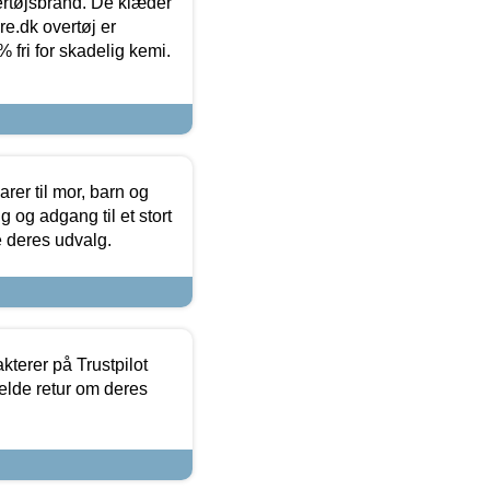
vertøjsbrand. De klæder
ure.dk overtøj er
fri for skadelig kemi.
er til mor, barn og
 og adgang til et stort
se deres udvalg.
kterer på Trustpilot
elde retur om deres