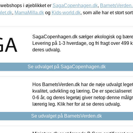
webshops i øjeblikket er
SagaCopenhagen.dk
,
BarnetsVerden
let.dk
,
MamaMilla.dk
og
Kids-world.dk
, som alle har et stort sor
SagaCopenhagen.dk sælger økologisk og bæredyg
Levering på 1-3 hverdage, og fri fragt over 499 kr.
deres udvalg.
Se udvalget på SagaCopenhagen.dk
Hos BarnetsVerden.dk har de nøje udvalgt lege
kvalitet, udvikling og læring. De er specialisere
0-6 år, og deres legetøj giver netop denne målgru
lærerig leg. Klik her for at se deres udvalg.
Se udvalget på BarnetsVerden.dk