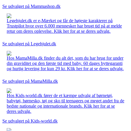
Se udvalget på Mammashop.dk
Legehjulet.dk er e-Mærket og får de højeste karakterer på
Trustpilot hvor over 6.000 mennesker har brugt tid på at melde
retur om deres oplevelse. Klik her for at se deres udvalg.
Se udvalget på Legehjulet.dk
Hos MamaMilla.dk finder du alt det, som du har brug for under
din graviditet og den første tid med baby. 60 dages byttegaranti
og hurtig levering for kun 29 kr. Klik her for at se deres udvalg.
Se udvalget på MamaMilla.dk
Hos Kids-world.dk fører de et kæmpe udvalg af børnetøj,
babytøj, børnesko, tøj og sko til teenagers og meget andet fra de
bedste nationale og internationale brands. Klik her for at se
deres udvalg.
Se udvalget på Kids-world.dk