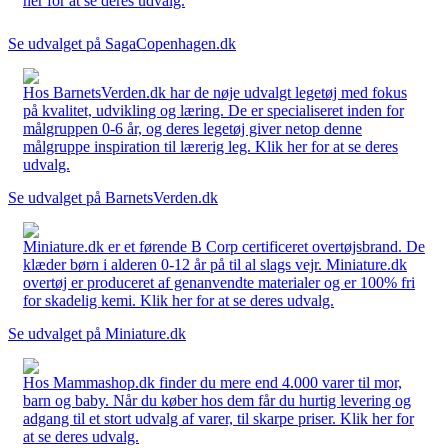
her for at se deres udvalg.
Se udvalget på SagaCopenhagen.dk
Hos BarnetsVerden.dk har de nøje udvalgt legetøj med fokus
på kvalitet, udvikling og læring. De er specialiseret inden for
målgruppen 0-6 år, og deres legetøj giver netop denne
målgruppe inspiration til lærerig leg. Klik her for at se deres
udvalg.
Se udvalget på BarnetsVerden.dk
Miniature.dk er et førende B Corp certificeret overtøjsbrand. De
klæder børn i alderen 0-12 år på til al slags vejr. Miniature.dk
overtøj er produceret af genanvendte materialer og er 100% fri
for skadelig kemi. Klik her for at se deres udvalg.
Se udvalget på Miniature.dk
Hos Mammashop.dk finder du mere end 4.000 varer til mor,
barn og baby. Når du køber hos dem får du hurtig levering og
adgang til et stort udvalg af varer, til skarpe priser. Klik her for
at se deres udvalg.