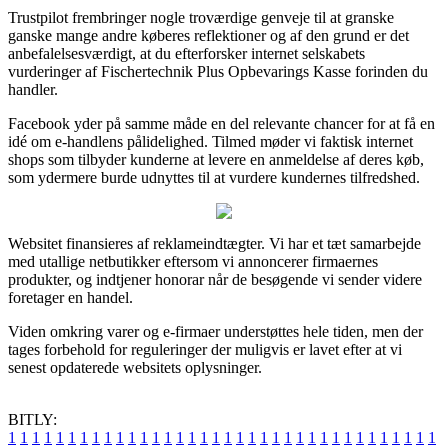
Trustpilot frembringer nogle troværdige genveje til at granske
ganske mange andre køberes reflektioner og af den grund er det
anbefalelsesværdigt, at du efterforsker internet selskabets
vurderinger af Fischertechnik Plus Opbevarings Kasse forinden du
handler.
Facebook yder på samme måde en del relevante chancer for at få en
idé om e-handlens pålidelighed. Tilmed møder vi faktisk internet
shops som tilbyder kunderne at levere en anmeldelse af deres køb,
som ydermere burde udnyttes til at vurdere kundernes tilfredshed.
Websitet finansieres af reklameindtægter. Vi har et tæt samarbejde
med utallige netbutikker eftersom vi annoncerer firmaernes
produkter, og indtjener honorar når de besøgende vi sender videre
foretager en handel.
Viden omkring varer og e-firmaer understøttes hele tiden, men der
tages forbehold for reguleringer der muligvis er lavet efter at vi
senest opdaterede websitets oplysninger.
BITLY:
1
1
1
1
1
1
1
1
1
1
1
1
1
1
1
1
1
1
1
1
1
1
1
1
1
1
1
1
1
1
1
1
1
1
1
1