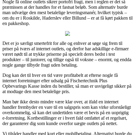
Nogle få online outlets sikrer portofri fragt, men i reglen er det så
præmissen at der handles for et fastsat beløb. Som alternativ burde
man udvælge den mest betalelige leveringsmanér, hvilket typisk –
om du er i Roskilde, Haderslev eller Billund – er at få kørt pakken til
en pakkeshop.
Det er jo særligt smertefrit for alle og enhver at søge sig frem til
priser på tværs af internet outlets, og derfor har adskillige e-firmaer
været nødt til at trykke priserne på specielt deres bedst i test
produkter – til juniorer, og tillige også til voksne – enormt, og endda
nogle gange tilbyde fragt uden betaling.
Dog kan det til hver en tid være profitabelt at efterse nogle få
internet forretninger efter udsalg på Fischertechnik Plus
Opbevarings Kasse inden du bestiller, så man er usvigeligt sikker på
at modtage den mest betalelige pris.
Man bør ikke desto mindre være klar over, at ifald en internet
handler frembyder en vare til en salgspris som kan virke uforståeligt
overkommelig, så kan det undertiden være et bevis på en uoprigtig
e-forretning. Kortbestillinger er i hvert fald omfattet af et regelsæt,
der garanterer dig som kunde overfor uægte outlets på nettet.
Vi tilråder handler med kort eller mobilbetaling. Alternativt burde du