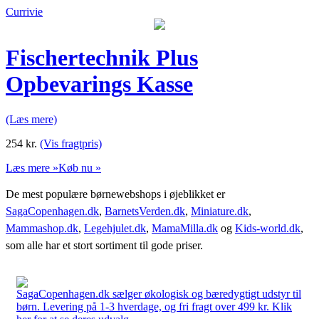
Currivie
Fischertechnik Plus
Opbevarings Kasse
(Læs mere)
254
kr.
(Vis fragtpris)
Læs mere »
Køb nu »
De mest populære børnewebshops i øjeblikket er
SagaCopenhagen.dk
,
BarnetsVerden.dk
,
Miniature.dk
,
Mammashop.dk
,
Legehjulet.dk
,
MamaMilla.dk
og
Kids-world.dk
,
som alle har et stort sortiment til gode priser.
SagaCopenhagen.dk sælger økologisk og bæredygtigt udstyr til
børn. Levering på 1-3 hverdage, og fri fragt over 499 kr. Klik