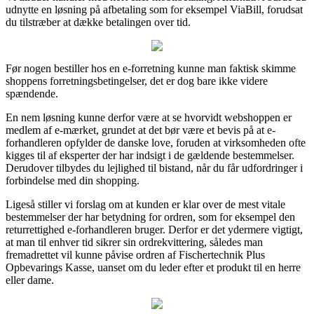
udnytte en løsning på afbetaling som for eksempel ViaBill, forudsat
du tilstræber at dække betalingen over tid.
Før nogen bestiller hos en e-forretning kunne man faktisk skimme
shoppens forretningsbetingelser, det er dog bare ikke videre
spændende.
En nem løsning kunne derfor være at se hvorvidt webshoppen er
medlem af e-mærket, grundet at det bør være et bevis på at e-
forhandleren opfylder de danske love, foruden at virksomheden ofte
kigges til af eksperter der har indsigt i de gældende bestemmelser.
Derudover tilbydes du lejlighed til bistand, når du får udfordringer i
forbindelse med din shopping.
Ligeså stiller vi forslag om at kunden er klar over de mest vitale
bestemmelser der har betydning for ordren, som for eksempel den
returrettighed e-forhandleren bruger. Derfor er det ydermere vigtigt,
at man til enhver tid sikrer sin ordrekvittering, således man
fremadrettet vil kunne påvise ordren af Fischertechnik Plus
Opbevarings Kasse, uanset om du leder efter et produkt til en herre
eller dame.