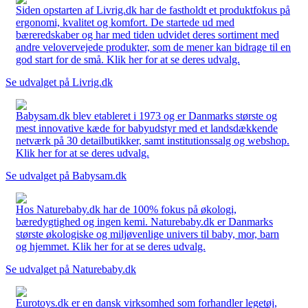
Siden opstarten af Livrig.dk har de fastholdt et produktfokus på
ergonomi, kvalitet og komfort. De startede ud med
bæreredskaber og har med tiden udvidet deres sortiment med
andre velovervejede produkter, som de mener kan bidrage til en
god start for de små. Klik her for at se deres udvalg.
Se udvalget på Livrig.dk
Babysam.dk blev etableret i 1973 og er Danmarks største og
mest innovative kæde for babyudstyr med et landsdækkende
netværk på 30 detailbutikker, samt institutionssalg og webshop.
Klik her for at se deres udvalg.
Se udvalget på Babysam.dk
Hos Naturebaby.dk har de 100% fokus på økologi,
bæredygtighed og ingen kemi. Naturebaby.dk er Danmarks
største økologiske og miljøvenlige univers til baby, mor, barn
og hjemmet. Klik her for at se deres udvalg.
Se udvalget på Naturebaby.dk
Eurotoys.dk er en dansk virksomhed som forhandler legetøj,