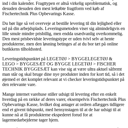
ind i din kalender. Fragttypen er altså virkelig uproblematisk, og
desuden desuden den mest letkøbte fragtform ved køb af
Fischertechnik Plus Opbevarings Kasse.
Du bør lige så vel overveje at bestille levering til din lejlighed eller
ud på din arbejdsplads. Leveringsmetoden viser sig almindeligvis en
lille smule mindre prisbillig, men endda usædvanlig overkommelig.
Den mest prisbevidste leveringstype er uden tvivl selv at hente
produkterne, men den løsning betinges af at du bor tæt på online
butikkens tilholdssted.
Leveringstidspunktet på LEGETØJ > BYGGELEGETØJ &
LEGO > BYGGESÆT OG BYGGE LEGETØJ > FISCHER
TECHNIK BYGGESÆT kan vise sig at være ultra aktuel såfremt
man står og skal bruge dine nye produkter inden for kort tid, så i det
øjemed er det komplet relevant at vi checker leveringstidspunktet på
den relevante vare.
Mange internet varehuse stiller udsigt til levering efter en enkelt
hverdag på en række af deres varer, eksempelvis Fischertechnik Plus
Opbevarings Kasse, hvilket dog antager at ordren aflægges tidligere
end et givent tidspunkt, med hensynstagen til at de har udsigt til at
kunne nå at få produkterne ekspederet forud for at
lagermedarbejderne tager hjem.