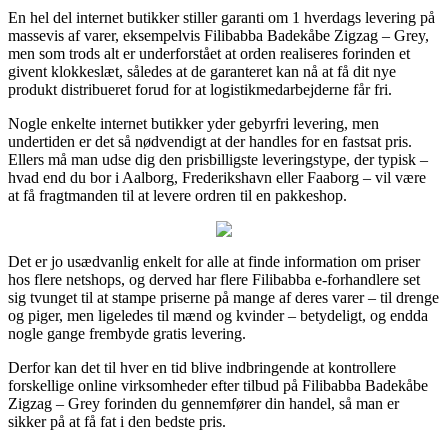
En hel del internet butikker stiller garanti om 1 hverdags levering på
massevis af varer, eksempelvis Filibabba Badekåbe Zigzag – Grey,
men som trods alt er underforstået at orden realiseres forinden et
givent klokkeslæt, således at de garanteret kan nå at få dit nye
produkt distribueret forud for at logistikmedarbejderne får fri.
Nogle enkelte internet butikker yder gebyrfri levering, men
undertiden er det så nødvendigt at der handles for en fastsat pris.
Ellers må man udse dig den prisbilligste leveringstype, der typisk –
hvad end du bor i Aalborg, Frederikshavn eller Faaborg – vil være
at få fragtmanden til at levere ordren til en pakkeshop.
Det er jo usædvanlig enkelt for alle at finde information om priser
hos flere netshops, og derved har flere Filibabba e-forhandlere set
sig tvunget til at stampe priserne på mange af deres varer – til drenge
og piger, men ligeledes til mænd og kvinder – betydeligt, og endda
nogle gange frembyde gratis levering.
Derfor kan det til hver en tid blive indbringende at kontrollere
forskellige online virksomheder efter tilbud på Filibabba Badekåbe
Zigzag – Grey forinden du gennemfører din handel, så man er
sikker på at få fat i den bedste pris.