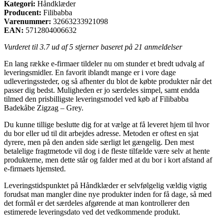
Kategori:
Håndklæder
Producent:
Filibabba
Varenummer:
32663233921098
EAN:
5712804006632
Vurderet til
3.7
ud af 5 stjerner baseret på
21
anmeldelser
En lang række e-firmaer tildeler nu om stunder et bredt udvalg af
leveringsmidler. En favorit iblandt mange er i vore dage
udleveringssteder, og så afhenter du blot de købte produkter når det
passer dig bedst. Muligheden er jo særdeles simpel, samt endda
tilmed den prisbilligste leveringsmodel ved køb af Filibabba
Badekåbe Zigzag – Grey.
Du kunne tillige beslutte dig for at vælge at få leveret hjem til hvor
du bor eller ud til dit arbejdes adresse. Metoden er oftest en sjat
dyrere, men på den anden side særligt let gængelig. Den mest
betalelige fragtmetode vil dog i de fleste tilfælde være selv at hente
produkterne, men dette står og falder med at du bor i kort afstand af
e-firmaets hjemsted.
Leveringstidspunktet på Håndklæder er selvfølgelig vældig vigtig
forudsat man mangler dine nye produkter inden for få dage, så med
det formål er det særdeles afgørende at man kontrollerer den
estimerede leveringsdato ved det vedkommende produkt.