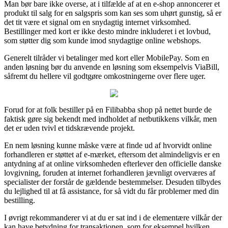
Man bør bare ikke overse, at i tilfælde af at en e-shop annoncerer et
produkt til salg for en salgspris som kan ses som uhørt gunstig, så er
det tit være et signal om en snydagtig internet virksomhed.
Bestillinger med kort er ikke desto mindre inkluderet i et lovbud,
som støtter dig som kunde imod snydagtige online webshops.
Generelt tilråder vi betalinger med kort eller MobilePay. Som en
anden løsning bør du anvende en løsning som eksempelvis ViaBill,
såfremt du hellere vil godtgøre omkostningerne over flere uger.
Forud for at folk bestiller på en Filibabba shop på nettet burde de
faktisk gøre sig bekendt med indholdet af netbutikkens vilkår, men
det er uden tvivl et tidskrævende projekt.
En nem løsning kunne måske være at finde ud af hvorvidt online
forhandleren er støttet af e-mærket, eftersom det almindeligvis er en
antydning af at online virksomheden efterlever den officielle danske
lovgivning, foruden at internet forhandleren jævnligt overværes af
specialister der forstår de gældende bestemmelser. Desuden tilbydes
du lejlighed til at få assistance, for så vidt du får problemer med din
bestilling.
I øvrigt rekommanderer vi at du er sat ind i de elementære vilkår der
kan have betydning for transaktionen, som for eksempel hvilken