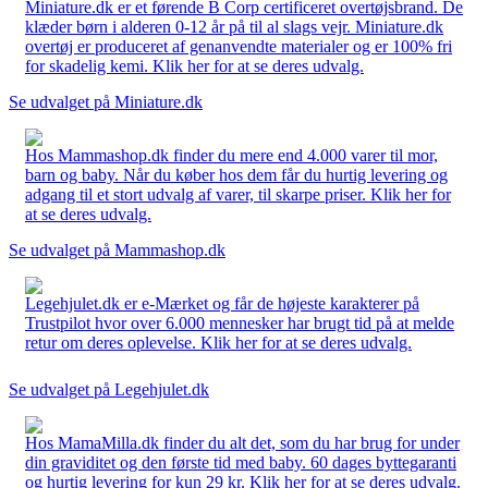
Miniature.dk er et førende B Corp certificeret overtøjsbrand. De
klæder børn i alderen 0-12 år på til al slags vejr. Miniature.dk
overtøj er produceret af genanvendte materialer og er 100% fri
for skadelig kemi. Klik her for at se deres udvalg.
Se udvalget på Miniature.dk
Hos Mammashop.dk finder du mere end 4.000 varer til mor,
barn og baby. Når du køber hos dem får du hurtig levering og
adgang til et stort udvalg af varer, til skarpe priser. Klik her for
at se deres udvalg.
Se udvalget på Mammashop.dk
Legehjulet.dk er e-Mærket og får de højeste karakterer på
Trustpilot hvor over 6.000 mennesker har brugt tid på at melde
retur om deres oplevelse. Klik her for at se deres udvalg.
Se udvalget på Legehjulet.dk
Hos MamaMilla.dk finder du alt det, som du har brug for under
din graviditet og den første tid med baby. 60 dages byttegaranti
og hurtig levering for kun 29 kr. Klik her for at se deres udvalg.