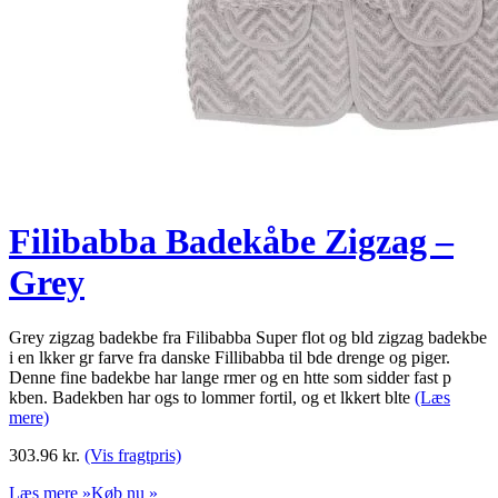
Filibabba Badekåbe Zigzag –
Grey
Grey zigzag badekbe fra Filibabba Super flot og bld zigzag badekbe
i en lkker gr farve fra danske Fillibabba til bde drenge og piger.
Denne fine badekbe har lange rmer og en htte som sidder fast p
kben. Badekben har ogs to lommer fortil, og et lkkert blte
(Læs
mere)
303.96
kr.
(Vis fragtpris)
Læs mere »
Køb nu »