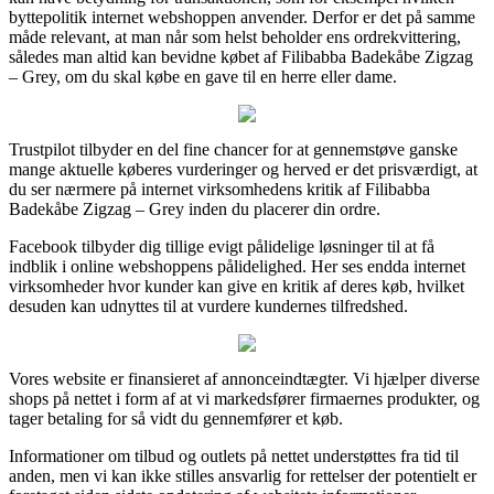
byttepolitik internet webshoppen anvender. Derfor er det på samme
måde relevant, at man når som helst beholder ens ordrekvittering,
således man altid kan bevidne købet af Filibabba Badekåbe Zigzag
– Grey, om du skal købe en gave til en herre eller dame.
Trustpilot tilbyder en del fine chancer for at gennemstøve ganske
mange aktuelle køberes vurderinger og herved er det prisværdigt, at
du ser nærmere på internet virksomhedens kritik af Filibabba
Badekåbe Zigzag – Grey inden du placerer din ordre.
Facebook tilbyder dig tillige evigt pålidelige løsninger til at få
indblik i online webshoppens pålidelighed. Her ses endda internet
virksomheder hvor kunder kan give en kritik af deres køb, hvilket
desuden kan udnyttes til at vurdere kundernes tilfredshed.
Vores website er finansieret af annonceindtægter. Vi hjælper diverse
shops på nettet i form af at vi markedsfører firmaernes produkter, og
tager betaling for så vidt du gennemfører et køb.
Informationer om tilbud og outlets på nettet understøttes fra tid til
anden, men vi kan ikke stilles ansvarlig for rettelser der potentielt er