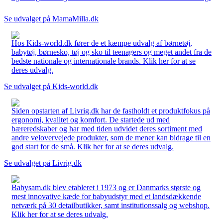
Se udvalget på MamaMilla.dk
Hos Kids-world.dk fører de et kæmpe udvalg af børnetøj,
babytøj, børnesko, tøj og sko til teenagers og meget andet fra de
bedste nationale og internationale brands. Klik her for at se
deres udvalg.
Se udvalget på Kids-world.dk
Siden opstarten af Livrig.dk har de fastholdt et produktfokus på
ergonomi, kvalitet og komfort. De startede ud med
bæreredskaber og har med tiden udvidet deres sortiment med
andre velovervejede produkter, som de mener kan bidrage til en
god start for de små. Klik her for at se deres udvalg.
Se udvalget på Livrig.dk
Babysam.dk blev etableret i 1973 og er Danmarks største og
mest innovative kæde for babyudstyr med et landsdækkende
netværk på 30 detailbutikker, samt institutionssalg og webshop.
Klik her for at se deres udvalg.