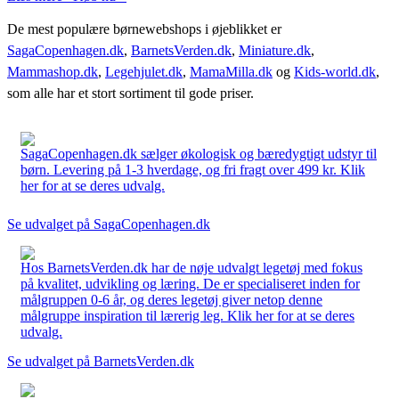
De mest populære børnewebshops i øjeblikket er
SagaCopenhagen.dk
,
BarnetsVerden.dk
,
Miniature.dk
,
Mammashop.dk
,
Legehjulet.dk
,
MamaMilla.dk
og
Kids-world.dk
,
som alle har et stort sortiment til gode priser.
SagaCopenhagen.dk sælger økologisk og bæredygtigt udstyr til
børn. Levering på 1-3 hverdage, og fri fragt over 499 kr. Klik
her for at se deres udvalg.
Se udvalget på SagaCopenhagen.dk
Hos BarnetsVerden.dk har de nøje udvalgt legetøj med fokus
på kvalitet, udvikling og læring. De er specialiseret inden for
målgruppen 0-6 år, og deres legetøj giver netop denne
målgruppe inspiration til lærerig leg. Klik her for at se deres
udvalg.
Se udvalget på BarnetsVerden.dk