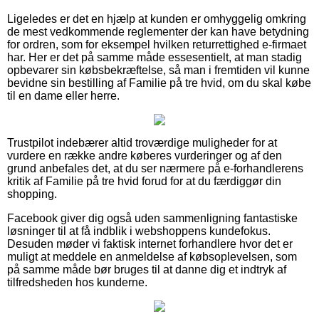
Ligeledes er det en hjælp at kunden er omhyggelig omkring
de mest vedkommende reglementer der kan have betydning
for ordren, som for eksempel hvilken returrettighed e-firmaet
har. Her er det på samme måde essesentielt, at man stadig
opbevarer sin købsbekræftelse, så man i fremtiden vil kunne
bevidne sin bestilling af Familie på tre hvid, om du skal købe
til en dame eller herre.
Trustpilot indebærer altid troværdige muligheder for at
vurdere en række andre køberes vurderinger og af den
grund anbefales det, at du ser nærmere på e-forhandlerens
kritik af Familie på tre hvid forud for at du færdiggør din
shopping.
Facebook giver dig også uden sammenligning fantastiske
løsninger til at få indblik i webshoppens kundefokus.
Desuden møder vi faktisk internet forhandlere hvor det er
muligt at meddele en anmeldelse af købsoplevelsen, som
på samme måde bør bruges til at danne dig et indtryk af
tilfredsheden hos kunderne.