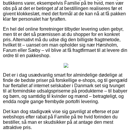
butikkens varer, eksempelvis Familie på tre hvid, men vær
obs på at det er betinget af at bestillingen realiseres før et
givent klokkeslæt, med det formål at de kan nå at få pakken
klar før personalet har fyraften.
En hel del online forretninger tilbyder levering uden gebyr,
men tit er det så præmissen at du shopper for en konkret
pris. Alternativt må du udse dig den billigste fragtmetode,
hvilket tit – uanset om man opholder sig nær Hørsholm,
Farum eller Sæby – vil blive at få fragtfirmaet til at levere din
ordre til en pakkeshop.
Det er i dag usædvanlig smart for almindelige dødelige at
finde de bedste priser på forskellige e-shops, og til gengæld
har flertallet af internet selskaber i Danmark set sig tvunget
til at formindske udsalgspriserne på produkterne – til babyer
og børn, og samtidig til kvinder og mænd – betragteligt, og
endda nogle gange frembyde portofri levering.
Det kan dog stadigvæk vise sig gavnligt at efterse et par
webshops efter rabat på Familie på tre hvid forinden du
bestiller, så man er skudsikker på at antage den mest
attraktive pris.