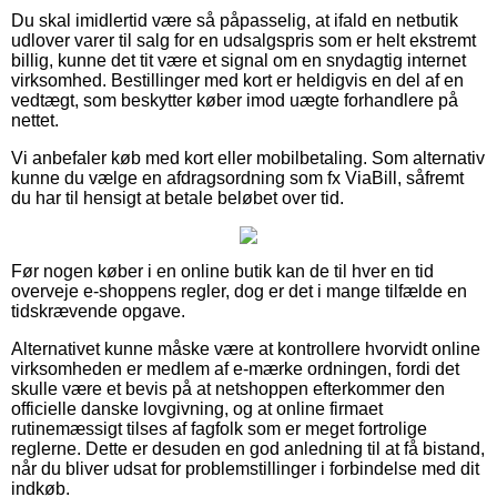
Du skal imidlertid være så påpasselig, at ifald en netbutik
udlover varer til salg for en udsalgspris som er helt ekstremt
billig, kunne det tit være et signal om en snydagtig internet
virksomhed. Bestillinger med kort er heldigvis en del af en
vedtægt, som beskytter køber imod uægte forhandlere på
nettet.
Vi anbefaler køb med kort eller mobilbetaling. Som alternativ
kunne du vælge en afdragsordning som fx ViaBill, såfremt
du har til hensigt at betale beløbet over tid.
Før nogen køber i en online butik kan de til hver en tid
overveje e-shoppens regler, dog er det i mange tilfælde en
tidskrævende opgave.
Alternativet kunne måske være at kontrollere hvorvidt online
virksomheden er medlem af e-mærke ordningen, fordi det
skulle være et bevis på at netshoppen efterkommer den
officielle danske lovgivning, og at online firmaet
rutinemæssigt tilses af fagfolk som er meget fortrolige
reglerne. Dette er desuden en god anledning til at få bistand,
når du bliver udsat for problemstillinger i forbindelse med dit
indkøb.