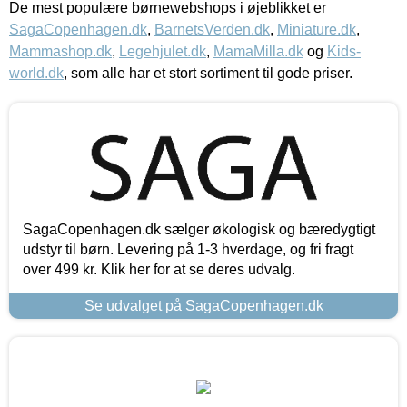
De mest populære børnewebshops i øjeblikket er
SagaCopenhagen.dk
,
BarnetsVerden.dk
,
Miniature.dk
,
Mammashop.dk
,
Legehjulet.dk
,
MamaMilla.dk
og
Kids-
world.dk
, som alle har et stort sortiment til gode priser.
SagaCopenhagen.dk sælger økologisk og bæredygtigt
udstyr til børn. Levering på 1-3 hverdage, og fri fragt
over 499 kr. Klik her for at se deres udvalg.
Se udvalget på SagaCopenhagen.dk