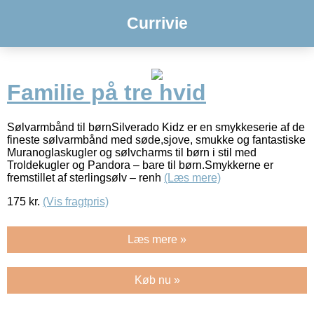
Currivie
Familie på tre hvid
Sølvarmbånd til børnSilverado Kidz er en smykkeserie af de
fineste sølvarmbånd med søde,sjove, smukke og fantastiske
Muranoglaskugler og sølvcharms til børn i stil med
Troldekugler og Pandora – bare til børn.Smykkerne er
fremstillet af sterlingsølv – renh
(Læs mere)
175
kr.
(Vis fragtpris)
Læs mere »
Køb nu »