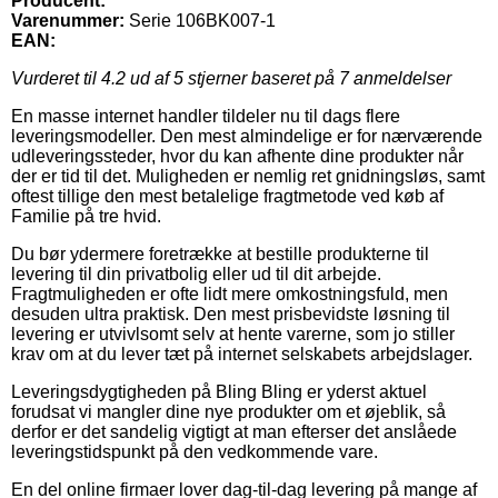
Producent:
Varenummer:
Serie 106BK007-1
EAN:
Vurderet til
4.2
ud af 5 stjerner baseret på
7
anmeldelser
En masse internet handler tildeler nu til dags flere
leveringsmodeller. Den mest almindelige er for nærværende
udleveringssteder, hvor du kan afhente dine produkter når
der er tid til det. Muligheden er nemlig ret gnidningsløs, samt
oftest tillige den mest betalelige fragtmetode ved køb af
Familie på tre hvid.
Du bør ydermere foretrække at bestille produkterne til
levering til din privatbolig eller ud til dit arbejde.
Fragtmuligheden er ofte lidt mere omkostningsfuld, men
desuden ultra praktisk. Den mest prisbevidste løsning til
levering er utvivlsomt selv at hente varerne, som jo stiller
krav om at du lever tæt på internet selskabets arbejdslager.
Leveringsdygtigheden på Bling Bling er yderst aktuel
forudsat vi mangler dine nye produkter om et øjeblik, så
derfor er det sandelig vigtigt at man efterser det anslåede
leveringstidspunkt på den vedkommende vare.
En del online firmaer lover dag-til-dag levering på mange af