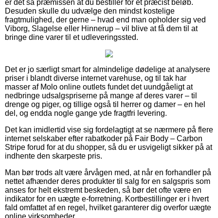
er det så præmissen at du bestiller for et præcist beløb.
Desuden skulle du udvælge den mindst kostelige
fragtmulighed, der gerne – hvad end man opholder sig ved
Viborg, Slagelse eller Hinnerup – vil blive at få dem til at
bringe dine varer til et udleveringssted.
Det er jo særligt smart for almindelige dødelige at analysere
priser i blandt diverse internet varehuse, og til tak har
masser af Molo online outlets fundet det uundgåeligt at
nedbringe udsalgspriserne på mange af deres varer – til
drenge og piger, og tillige også til herrer og damer – en hel
del, og endda nogle gange yde fragtfri levering.
Det kan imidlertid vise sig fordelagtigt at se nærmere på flere
internet selskaber efter rabatkoder på Fair Body – Carbon
Stripe forud for at du shopper, så du er usvigeligt sikker på at
indhente den skarpeste pris.
Man bør trods alt være årvågen med, at når en forhandler på
nettet afhænder deres produkter til salg for en salgspris som
anses for helt ekstremt beskeden, så bør det ofte være en
indikator for en uægte e-forretning. Kortbestillinger er i hvert
fald omfattet af en regel, hvilket garanterer dig overfor uægte
online virksomheder.