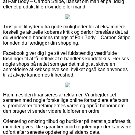
af Fair Body – Carbon Stripe, uanset om man er på udkig
efter et produkt til en kvinde eller mand.
Trustpilot tilbyder ultra gode muligheder for at eksaminere
forskellige aktuelle køberes kritik og derfor foreslåes det, at
du vurderer e-handlens ratings af Fair Body – Carbon Stripe
forinden du færdiggør din shopping.
Facebook giver dig lige så vel fuldstændig værdifulde
løsninger til at få indtryk af e-handlens kundefokus. Her ses
nogle shops på nettet som gør det muligt at skrive en
anmeldelse af købsoplevelsen, hvilket også kan anvendes
til at afveje kundernes tilfredshed.
Hjemmesiden finansieres af reklamer. Vi arbejder tæt
sammen med nogle forskellige online forhandlere eftersom
vi promoverer forretningernes varer, og opnår honorar om
den bruger vi sender videre fuldfører en ordre.
Orientering omkring tilbud og butikker på nettet ajourføres tit,
men der gives ikke garantier imod reguleringer der kan være
udført efter seneste opdatering af sidens data.