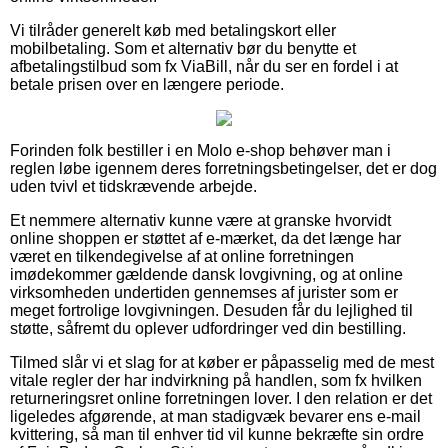
Vi tilråder generelt køb med betalingskort eller
mobilbetaling. Som et alternativ bør du benytte et
afbetalingstilbud som fx ViaBill, når du ser en fordel i at
betale prisen over en længere periode.
Forinden folk bestiller i en Molo e-shop behøver man i
reglen løbe igennem deres forretningsbetingelser, det er dog
uden tvivl et tidskrævende arbejde.
Et nemmere alternativ kunne være at granske hvorvidt
online shoppen er støttet af e-mærket, da det længe har
været en tilkendegivelse af at online forretningen
imødekommer gældende dansk lovgivning, og at online
virksomheden undertiden gennemses af jurister som er
meget fortrolige lovgivningen. Desuden får du lejlighed til
støtte, såfremt du oplever udfordringer ved din bestilling.
Tilmed slår vi et slag for at køber er påpasselig med de mest
vitale regler der har indvirkning på handlen, som fx hvilken
returneringsret online forretningen lover. I den relation er det
ligeledes afgørende, at man stadigvæk bevarer ens e-mail
kvittering, så man til enhver tid vil kunne bekræfte sin ordre