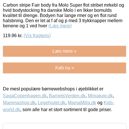
Carbon stripe Fair body fra Molo Super flot stribet mrkebl og
hvid bodystocking fra danske Molo i en lkker bomulds
kvalitet til drenge. Bodyen har lange rmer og en flot rund
halsbning. Den er let at f af og p med 3 trykknapper mellem
benene og 1 ved hver
(Læs mere)
119.96
kr.
(Vis fragtpris)
Læs mere »
Køb nu »
De mest populære børnewebshops i øjeblikket er
SagaCopenhagen.dk
,
BarnetsVerden.dk
,
Miniature.dk
,
Mammashop.dk
,
Legehjulet.dk
,
MamaMilla.dk
og
Kids-
world.dk
, som alle har et stort sortiment til gode priser.