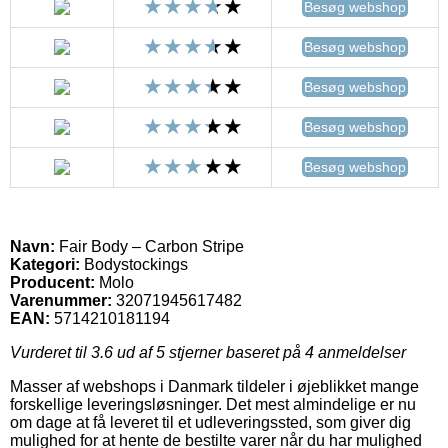
Besøg webshop
Besøg webshop
Besøg webshop
Besøg webshop
Besøg webshop
Navn:
Fair Body – Carbon Stripe
Kategori:
Bodystockings
Producent:
Molo
Varenummer:
32071945617482
EAN:
5714210181194
Vurderet til
3.6
ud af 5 stjerner baseret på
4
anmeldelser
Masser af webshops i Danmark tildeler i øjeblikket mange
forskellige leveringsløsninger. Det mest almindelige er nu
om dage at få leveret til et udleveringssted, som giver dig
mulighed for at hente de bestilte varer når du har mulighed