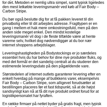
for det. Metoden er nemlig ultra simpel, samt typisk ligeledes
den mest letkøbte leveringsmanér ved køb af Fair Body –
Carbon Stripe.
Du bør også beslutte dig for at få pakken leveret til din
privatbolig eller til dit arbejdes adresse. Fragttypen er en
gang i mellem et hak mere omkostningsfuld, men på den
anden side meget enkel. Den mindst kostelige
leveringsmanér vil dog i de fleste tilfælde være at hente
varerne selv, hvilket dog nødvendiggør at du bor nær
internet shoppens arbejdslager.
Leveringshastigheden på Bodystockings er jo særdeles
essentiel hvis du har behov for dine nye produkter fluks, og
med det formål er det sandelig centralt at du studerer den
estimerede leveringsdato på den pågældende vare.
Størstedelen af internet outlets garanterer levering efter en
enkelt hverdag på mange af butikkens varer, eksempelvis
Fair Body – Carbon Stripe, som alligevel forudsætter at
bestillingen placeres før et fast tidspunkt, så at de højst
sandsynligt kan nå at få dit nye produkt ordnet forud for at
logistikpersonalet har fyraften.
En række firmaer på nettet byder på gratis fragt, men typisk