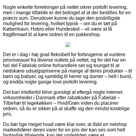
Nogle enkelte forretninger på nettet sikrer portofri levering,
men i mange tilfælde er det betinget af at der bestilles for en
præcis sum. Derudover kunne du tage den prisbilligste
mulighed for levering, hvilket typisk – om du er tæt på
København, Hobro eller Hundested – vil være at få
fragtfirmaet til at køre ordren til en pakkeshop.
Det er i dag i høj grad fleksibelt for forbrugerne at vurdere
prisniveauet fra diverse outlets på nettet, og for det har en
hel del Fabelab online forhandlere set sig tvunget til at
nedskære udsalgspriserne på mange af deres produkter – til
børn og babyer, og samtidig til herrer og damer – helt i bund,
og endda nogle gange love portofri levering.
Det kan imidlertid blive gunstigt at eftergå nogle internet
virksomheder i Danmark efter rabatkoder på Fabelab –
Tilbehør til legekøkken – Hvid/Grøn inden du placerer
ordren, så du er sikker på at skaffe sig den mindst kostelige
pris.
Du bør lige meget hvad være klar over, at ifald en netshop
markedsfører deres varer for en pris der kan ses som helt
fantastisk tiltalende, kan det undertiden være et