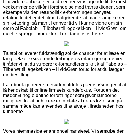
Endvidere anbefaler vi at du er hensynstagende til de mest
vedkommende vilkår i forbindelse med transaktionen, som
eksempelvis den returpolitik e-forretningen benytter. I
relation til det er det tilmed afgørende, at man stadig sikrer
sin kvittering, så man til enhver tid vil kunne vidne om sin
ordre af Fabelab – Tilbehør til legekøkken – Hvid/Grøn, om
du efterspørger produkter til en dame eller herre.
Trustpilot leverer fuldstændig solide chancer for at læse en
lang række eksisterende forbrugeres erfaringer og derved
tilråder vi, at du vurderer e-forhandlerens kritik af Fabelab –
Tilbehør til legekøkken – Hvid/Grøn forud for at du lægger
din bestilling.
Facebook genererer desuden aldeles pæne løsninger til at
få kendskab til online firmaets kundefokus. Foruden det
møder vi nogle online forretninger som giver kunderne
mulighed for at publicere en omtale af deres køb, som på
samme måde kan anvendes til at afveje tilfredsheden hos
kunderne.
Vores hjemmeside er annoncefinansieret. Vi samarbejder