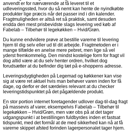
anvendt er for nærværende at få leveret til et
udleveringssted, hvor du så nemt kan hente de nyindkøbte
produkter lige præcis når det passer ind i din kalender.
Fragtmuligheden er altså ret så praktisk, samt desuden
endda den mest prisbevidste slags levering ved køb af
Fabelab – Tilbehør til legekøkken – Hvid/Grøn.
Du kunne endvidere prøve at bestille varerne til levering
hjem til dig selv eller ud til dit arbejde. Fragtmetoden er i
mange tilfælde en anelse mere pebret, men lige så vel
yderst fremkommelig. Den mindst kostelige form for fragt vil
dog altid være at du selv henter ordren, hvilket dog
forudsætter at du befinder dig tæt på e-shoppens adresse.
Leveringsdygtigheden på Legemad og køkkener kan vise
sig at være ret aktuel hvis man behøver varen inden for få
dage, og derfor er det særdeles relevant at du checker
leveringstidspunktet på det pågældende produkt.
En stor portion internet foretagender udlover dag-til-dag fragt
på massevis af varer, eksempelvis Fabelab – Tilbehør til
legekøkken – Hvid/Grøn, men vær obs på at det tager
udgangspunkt i at bestillingen fuldbyrdes inden et fastsat
tidspunkt, med det formål at de med sikkerhed kan nå at få
varerne skippet afsted forinden lagerpersonalet tager hjem.