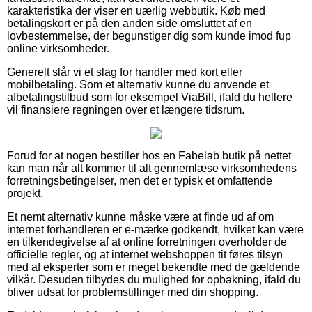
karakteristika der viser en uærlig webbutik. Køb med
betalingskort er på den anden side omsluttet af en
lovbestemmelse, der begunstiger dig som kunde imod fup
online virksomheder.
Generelt slår vi et slag for handler med kort eller
mobilbetaling. Som et alternativ kunne du anvende et
afbetalingstilbud som for eksempel ViaBill, ifald du hellere
vil finansiere regningen over et længere tidsrum.
Forud for at nogen bestiller hos en Fabelab butik på nettet
kan man når alt kommer til alt gennemlæse virksomhedens
forretningsbetingelser, men det er typisk et omfattende
projekt.
Et nemt alternativ kunne måske være at finde ud af om
internet forhandleren er e-mærke godkendt, hvilket kan være
en tilkendegivelse af at online forretningen overholder de
officielle regler, og at internet webshoppen tit føres tilsyn
med af eksperter som er meget bekendte med de gældende
vilkår. Desuden tilbydes du mulighed for opbakning, ifald du
bliver udsat for problemstillinger med din shopping.