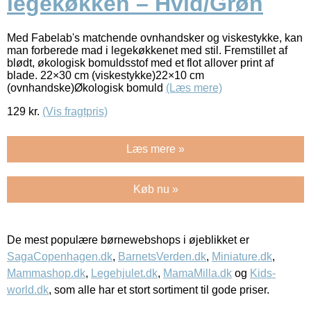
legekøkken – Hvid/Grøn
Med Fabelab's matchende ovnhandsker og viskestykke, kan
man forberede mad i legekøkkenet med stil. Fremstillet af
blødt, økologisk bomuldsstof med et flot allover print af
blade. 22×30 cm (viskestykke)22×10 cm
(ovnhandske)Økologisk bomuld
(Læs mere)
129
kr.
(Vis fragtpris)
Læs mere »
Køb nu »
De mest populære børnewebshops i øjeblikket er
SagaCopenhagen.dk
,
BarnetsVerden.dk
,
Miniature.dk
,
Mammashop.dk
,
Legehjulet.dk
,
MamaMilla.dk
og
Kids-
world.dk
, som alle har et stort sortiment til gode priser.