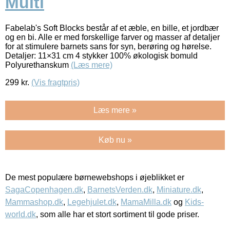
Multi
Fabelab's Soft Blocks består af et æble, en bille, et jordbær
og en bi. Alle er med forskellige farver og masser af detaljer
for at stimulere barnets sans for syn, berøring og hørelse.
Detaljer: 11×31 cm 4 stykker 100% økologisk bomuld
Polyurethanskum
(Læs mere)
299
kr.
(Vis fragtpris)
Læs mere »
Køb nu »
De mest populære børnewebshops i øjeblikket er
SagaCopenhagen.dk
,
BarnetsVerden.dk
,
Miniature.dk
,
Mammashop.dk
,
Legehjulet.dk
,
MamaMilla.dk
og
Kids-
world.dk
, som alle har et stort sortiment til gode priser.