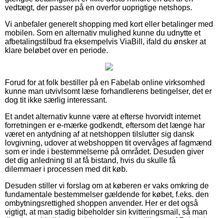
vedtægt, der passer på en overfor uoprigtige netshops.
Vi anbefaler generelt shopping med kort eller betalinger med
mobilen. Som en alternativ mulighed kunne du udnytte et
afbetalingstilbud fra eksempelvis ViaBill, ifald du ønsker at
klare beløbet over en periode.
Forud for at folk bestiller på en Fabelab online virksomhed
kunne man utvivlsomt læse forhandlerens betingelser, det er
dog tit ikke særlig interessant.
Et andet alternativ kunne være at efterse hvorvidt internet
forretningen er e-mærke godkendt, eftersom det længe har
været en antydning af at netshoppen tilslutter sig dansk
lovgivning, udover at webshoppen tit overvåges af fagmænd
som er inde i bestemmelserne på området. Desuden giver
det dig anledning til at få bistand, hvis du skulle få
dilemmaer i processen med dit køb.
Desuden stiller vi forslag om at køberen er vaks omkring de
fundamentale bestemmelser gældende for købet, f.eks. den
ombytningsrettighed shoppen anvender. Her er det også
vigtigt, at man stadig bibeholder sin kvitteringsmail, så man