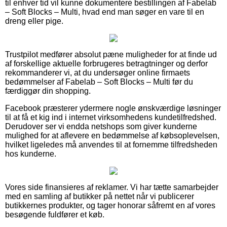
til enhver tid vil kunne dokumentere bestillingen af Fabelab
– Soft Blocks – Multi, hvad end man søger en vare til en
dreng eller pige.
Trustpilot medfører absolut pæne muligheder for at finde ud
af forskellige aktuelle forbrugeres betragtninger og derfor
rekommanderer vi, at du undersøger online firmaets
bedømmelser af Fabelab – Soft Blocks – Multi før du
færdiggør din shopping.
Facebook præsterer ydermere nogle ønskværdige løsninger
til at få et kig ind i internet virksomhedens kundetilfredshed.
Derudover ser vi endda netshops som giver kunderne
mulighed for at aflevere en bedømmelse af købsoplevelsen,
hvilket ligeledes må anvendes til at fornemme tilfredsheden
hos kunderne.
Vores side finansieres af reklamer. Vi har tætte samarbejder
med en samling af butikker på nettet når vi publicerer
butikkernes produkter, og tager honorar såfremt en af vores
besøgende fuldfører et køb.