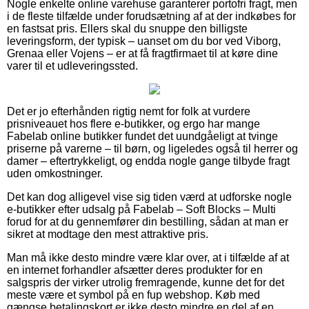
Nogle enkelte online varehuse garanterer portofri fragt, men
i de fleste tilfælde under forudsætning af at der indkøbes for
en fastsat pris. Ellers skal du snuppe den billigste
leveringsform, der typisk – uanset om du bor ved Viborg,
Grenaa eller Vojens – er at få fragtfirmaet til at køre dine
varer til et udleveringssted.
Det er jo efterhånden rigtig nemt for folk at vurdere
prisniveauet hos flere e-butikker, og ergo har mange
Fabelab online butikker fundet det uundgåeligt at tvinge
priserne på varerne – til børn, og ligeledes også til herrer og
damer – eftertrykkeligt, og endda nogle gange tilbyde fragt
uden omkostninger.
Det kan dog alligevel vise sig tiden værd at udforske nogle
e-butikker efter udsalg på Fabelab – Soft Blocks – Multi
forud for at du gennemfører din bestilling, sådan at man er
sikret at modtage den mest attraktive pris.
Man må ikke desto mindre være klar over, at i tilfælde af at
en internet forhandler afsætter deres produkter for en
salgspris der virker utrolig fremragende, kunne det for det
meste være et symbol på en fup webshop. Køb med
gængse betalingskort er ikke desto mindre en del af en