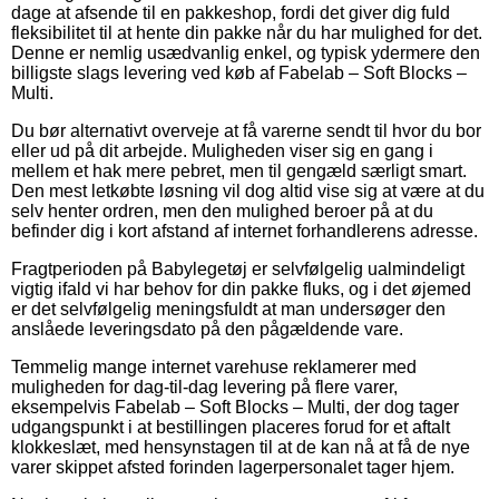
dage at afsende til en pakkeshop, fordi det giver dig fuld
fleksibilitet til at hente din pakke når du har mulighed for det.
Denne er nemlig usædvanlig enkel, og typisk ydermere den
billigste slags levering ved køb af Fabelab – Soft Blocks –
Multi.
Du bør alternativt overveje at få varerne sendt til hvor du bor
eller ud på dit arbejde. Muligheden viser sig en gang i
mellem et hak mere pebret, men til gengæld særligt smart.
Den mest letkøbte løsning vil dog altid vise sig at være at du
selv henter ordren, men den mulighed beroer på at du
befinder dig i kort afstand af internet forhandlerens adresse.
Fragtperioden på Babylegetøj er selvfølgelig ualmindeligt
vigtig ifald vi har behov for din pakke fluks, og i det øjemed
er det selvfølgelig meningsfuldt at man undersøger den
anslåede leveringsdato på den pågældende vare.
Temmelig mange internet varehuse reklamerer med
muligheden for dag-til-dag levering på flere varer,
eksempelvis Fabelab – Soft Blocks – Multi, der dog tager
udgangspunkt i at bestillingen placeres forud for et aftalt
klokkeslæt, med hensynstagen til at de kan nå at få de nye
varer skippet afsted forinden lagerpersonalet tager hjem.