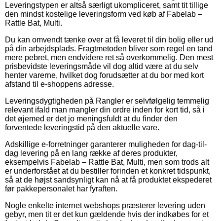
Leveringstypen er altså særligt ukompliceret, samt tit tillige
den mindst kostelige leveringsform ved køb af Fabelab –
Rattle Bat, Multi.
Du kan omvendt tænke over at få leveret til din bolig eller ud
på din arbejdsplads. Fragtmetoden bliver som regel en tand
mere pebret, men endvidere ret så overkommelig. Den mest
prisbevidste leveringsmåde vil dog altid være at du selv
henter varerne, hvilket dog forudsætter at du bor med kort
afstand til e-shoppens adresse.
Leveringsdygtigheden på Rangler er selvfølgelig temmelig
relevant ifald man mangler din ordre inden for kort tid, så i
det øjemed er det jo meningsfuldt at du finder den
forventede leveringstid på den aktuelle vare.
Adskillige e-forretninger garanterer muligheden for dag-til-
dag levering på en lang række af deres produkter,
eksempelvis Fabelab – Rattle Bat, Multi, men som trods alt
er underforstået at du bestiller forinden et konkret tidspunkt,
så at de højst sandsynligt kan nå at få produktet ekspederet
før pakkepersonalet har fyraften.
Nogle enkelte internet webshops præsterer levering uden
gebyr, men tit er det kun gældende hvis der indkøbes for et