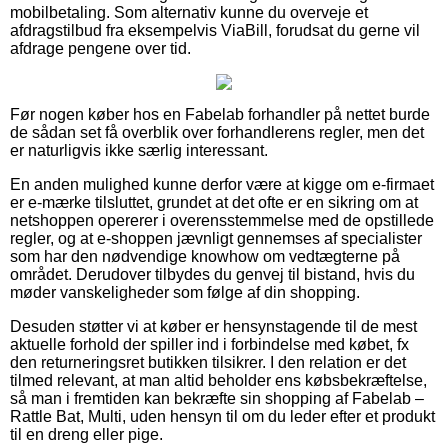
mobilbetaling. Som alternativ kunne du overveje et
afdragstilbud fra eksempelvis ViaBill, forudsat du gerne vil
afdrage pengene over tid.
Før nogen køber hos en Fabelab forhandler på nettet burde
de sådan set få overblik over forhandlerens regler, men det
er naturligvis ikke særlig interessant.
En anden mulighed kunne derfor være at kigge om e-firmaet
er e-mærke tilsluttet, grundet at det ofte er en sikring om at
netshoppen opererer i overensstemmelse med de opstillede
regler, og at e-shoppen jævnligt gennemses af specialister
som har den nødvendige knowhow om vedtægterne på
området. Derudover tilbydes du genvej til bistand, hvis du
møder vanskeligheder som følge af din shopping.
Desuden støtter vi at køber er hensynstagende til de mest
aktuelle forhold der spiller ind i forbindelse med købet, fx
den returneringsret butikken tilsikrer. I den relation er det
tilmed relevant, at man altid beholder ens købsbekræftelse,
så man i fremtiden kan bekræfte sin shopping af Fabelab –
Rattle Bat, Multi, uden hensyn til om du leder efter et produkt
til en dreng eller pige.