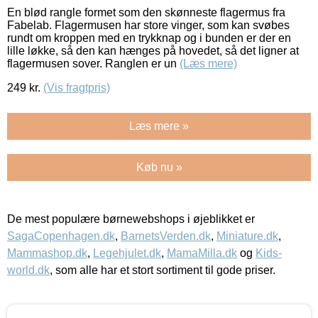
En blød rangle formet som den skønneste flagermus fra
Fabelab. Flagermusen har store vinger, som kan svøbes
rundt om kroppen med en trykknap og i bunden er der en
lille løkke, så den kan hænges på hovedet, så det ligner at
flagermusen sover. Ranglen er un
(Læs mere)
249
kr.
(Vis fragtpris)
Læs mere »
Køb nu »
De mest populære børnewebshops i øjeblikket er
SagaCopenhagen.dk
,
BarnetsVerden.dk
,
Miniature.dk
,
Mammashop.dk
,
Legehjulet.dk
,
MamaMilla.dk
og
Kids-
world.dk
, som alle har et stort sortiment til gode priser.