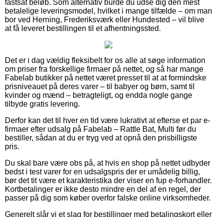
fastsat beløb. Som alternativ burde du udse dig den mest
betalelige leveringsmodel, hvilket i mange tilfælde – om man
bor ved Herning, Frederiksværk eller Hundested – vil blive
at få leveret bestillingen til et afhentningssted.
Det er i dag vældig fleksibelt for os alle at søge information
om priser fra forskellige firmaer på nettet, og så har mange
Fabelab butikker på nettet været presset til at at formindske
prisniveauet på deres varer – til babyer og børn, samt til
kvinder og mænd – betragteligt, og endda nogle gange
tilbyde gratis levering.
Derfor kan det til hver en tid være lukrativt at efterse et par e-
firmaer efter udsalg på Fabelab – Rattle Bat, Multi før du
bestiller, sådan at du er tryg ved at opnå den prisbilligste
pris.
Du skal bare være obs på, at hvis en shop på nettet udbyder
bedst i test varer for en udsalgspris der er umådelig billig,
bør det tit være et karakteristika der viser en fup e-forhandler.
Kortbetalinger er ikke desto mindre en del af en regel, der
passer på dig som køber overfor falske online virksomheder.
Generelt slår vi et slag for bestillinger med betalingskort eller