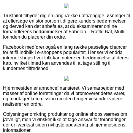
Trustpilot tilbyder dig en lang række uafhængige løsninger til
at eftersøge en stor portion tidligere kunders bedømmelser
og derved kan det anbefales, at du eksaminerer online
forhandlerens bedømmelser af Fabelab – Rattle Bat, Multi
forinden du placerer din ordre.
Facebook medfører også en lang række passelige chancer
for at få indblik i e-shoppens popularitet. Her ser vi endda
internet shops hvor folk kan notere en bedømmelse af deres
køb, hvilket tilmed kan anvendes til at tage stilling til
kundernes tilfredshed.
Hjemmesiden er annoncefinansieret. Vi samarbejder med
masser af online forretninger da vi promoverer deres varer,
og modtager kommission om den bruger vi sender videre
realiserer en ordre.
Oplysninger omkring produkter og online shops værnes om
jævnligt, men vi ønsker ikke at tage ansvar for forandringer
der er iværksat siden nyligste opdatering af hjemmesidens
informationer.