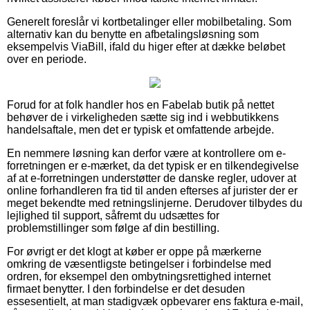
Generelt foreslår vi kortbetalinger eller mobilbetaling. Som
alternativ kan du benytte en afbetalingsløsning som
eksempelvis ViaBill, ifald du higer efter at dække beløbet
over en periode.
Forud for at folk handler hos en Fabelab butik på nettet
behøver de i virkeligheden sætte sig ind i webbutikkens
handelsaftale, men det er typisk et omfattende arbejde.
En nemmere løsning kan derfor være at kontrollere om e-
forretningen er e-mærket, da det typisk er en tilkendegivelse
af at e-forretningen understøtter de danske regler, udover at
online forhandleren fra tid til anden efterses af jurister der er
meget bekendte med retningslinjerne. Derudover tilbydes du
lejlighed til support, såfremt du udsættes for
problemstillinger som følge af din bestilling.
For øvrigt er det klogt at køber er oppe på mærkerne
omkring de væsentligste betingelser i forbindelse med
ordren, for eksempel den ombytningsrettighed internet
firmaet benytter. I den forbindelse er det desuden
essesentielt, at man stadigvæk opbevarer ens faktura e-mail,