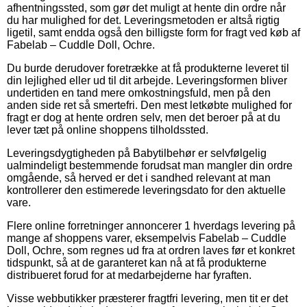
afhentningssted, som gør det muligt at hente din ordre når
du har mulighed for det. Leveringsmetoden er altså rigtig
ligetil, samt endda også den billigste form for fragt ved køb af
Fabelab – Cuddle Doll, Ochre.
Du burde derudover foretrække at få produkterne leveret til
din lejlighed eller ud til dit arbejde. Leveringsformen bliver
undertiden en tand mere omkostningsfuld, men på den
anden side ret så smertefri. Den mest letkøbte mulighed for
fragt er dog at hente ordren selv, men det beroer på at du
lever tæt på online shoppens tilholdssted.
Leveringsdygtigheden på Babytilbehør er selvfølgelig
ualmindeligt bestemmende forudsat man mangler din ordre
omgående, så herved er det i sandhed relevant at man
kontrollerer den estimerede leveringsdato for den aktuelle
vare.
Flere online forretninger annoncerer 1 hverdags levering på
mange af shoppens varer, eksempelvis Fabelab – Cuddle
Doll, Ochre, som regnes ud fra at ordren laves før et konkret
tidspunkt, så at de garanteret kan nå at få produkterne
distribueret forud for at medarbejderne har fyraften.
Visse webbutikker præsterer fragtfri levering, men tit er det