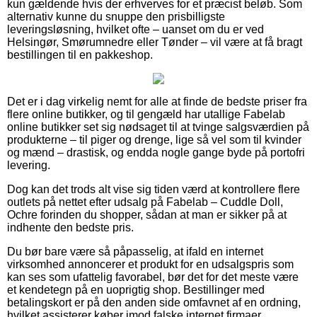
kun gældende hvis der erhverves for et præcist beløb. Som
alternativ kunne du snuppe den prisbilligste
leveringsløsning, hvilket ofte – uanset om du er ved
Helsingør, Smørumnedre eller Tønder – vil være at få bragt
bestillingen til en pakkeshop.
Det er i dag virkelig nemt for alle at finde de bedste priser fra
flere online butikker, og til gengæld har utallige Fabelab
online butikker set sig nødsaget til at tvinge salgsværdien på
produkterne – til piger og drenge, lige så vel som til kvinder
og mænd – drastisk, og endda nogle gange byde på portofri
levering.
Dog kan det trods alt vise sig tiden værd at kontrollere flere
outlets på nettet efter udsalg på Fabelab – Cuddle Doll,
Ochre forinden du shopper, sådan at man er sikker på at
indhente den bedste pris.
Du bør bare være så påpasselig, at ifald en internet
virksomhed annoncerer et produkt for en udsalgspris som
kan ses som ufattelig favorabel, bør det for det meste være
et kendetegn på en uoprigtig shop. Bestillinger med
betalingskort er på den anden side omfavnet af en ordning,
hvilket assisterer køber imod falske internet firmaer.