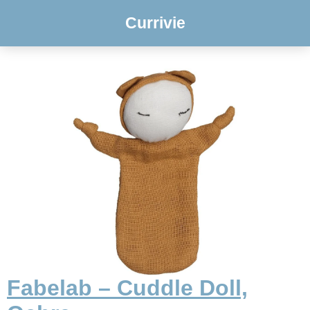
Currivie
Fabelab – Cuddle Doll,