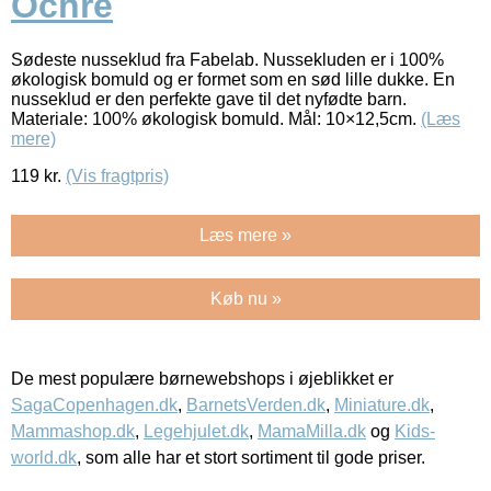
Ochre
Sødeste nusseklud fra Fabelab. Nussekluden er i 100%
økologisk bomuld og er formet som en sød lille dukke. En
nusseklud er den perfekte gave til det nyfødte barn.
Materiale: 100% økologisk bomuld. Mål: 10×12,5cm.
(Læs
mere)
119
kr.
(Vis fragtpris)
Læs mere »
Køb nu »
De mest populære børnewebshops i øjeblikket er
SagaCopenhagen.dk
,
BarnetsVerden.dk
,
Miniature.dk
,
Mammashop.dk
,
Legehjulet.dk
,
MamaMilla.dk
og
Kids-
world.dk
, som alle har et stort sortiment til gode priser.