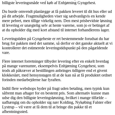
billigste leveringsmåde ved køb af Enhjørning Gyngehest.
Du burde omvendt planlægge at få pakken leveret til dit hus eller ud
på dit arbejde. Fragtmuligheden viser sig sædvanligvis en kende
mere pebret, men tillige virkelig nem. Den mest prisbevidste løsning
til levering er unægtelig selv at hente varerne, som jo er betinget af
at du opholder dig med kort afstand til internet forhandlerens lager.
Leveringstiden på Gyngeheste er ret bestemmende forudsat du har
brug for pakken med det samme, så derfor er det ganske aktuelt at vi
kontrollerer det estimerede leveringstidspunkt på den pågældende
vare.
Flere internet forretninger tilbyder levering efter en enkelt hverdag
på mange varenumre, eksempelvis Enhjørning Gyngehest, som
trods alt påkræver at bestillingen anbringes tidligere end et givent
klokkeslæt, med hensynstagen til at de kan nå at få produktet ordnet
forinden medarbejderne har fyraften.
Indtil flere webshops byder på fragt uden betaling, men typisk kun
såfremt man aftager for en bestemt pris. Som alternativ kunne man
udse dig den billigste leveringsløsning, hvilket i mange tilfælde –
uafhængig om du opholder sig nær Kolding, Nykøbing Falster eller
Lystrup – vil være at få dem til at bringe din pakke til et
afhentningssted.