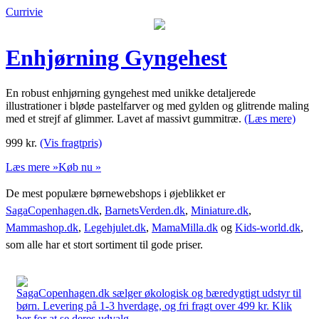
Currivie
Enhjørning Gyngehest
En robust enhjørning gyngehest med unikke detaljerede
illustrationer i bløde pastelfarver og med gylden og glitrende maling
med et strejf af glimmer. Lavet af massivt gummitræ.
(Læs mere)
999
kr.
(Vis fragtpris)
Læs mere »
Køb nu »
De mest populære børnewebshops i øjeblikket er
SagaCopenhagen.dk
,
BarnetsVerden.dk
,
Miniature.dk
,
Mammashop.dk
,
Legehjulet.dk
,
MamaMilla.dk
og
Kids-world.dk
,
som alle har et stort sortiment til gode priser.
SagaCopenhagen.dk sælger økologisk og bæredygtigt udstyr til
børn. Levering på 1-3 hverdage, og fri fragt over 499 kr. Klik
her for at se deres udvalg.