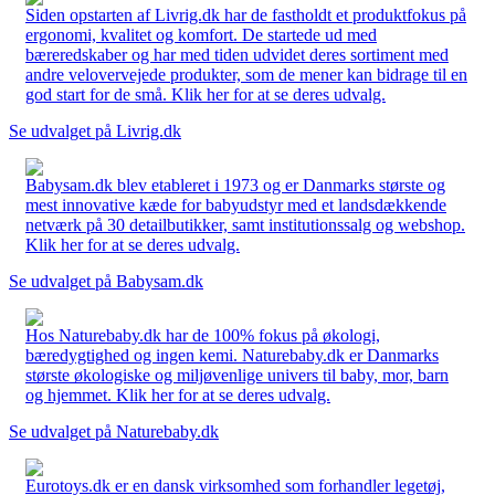
Siden opstarten af Livrig.dk har de fastholdt et produktfokus på
ergonomi, kvalitet og komfort. De startede ud med
bæreredskaber og har med tiden udvidet deres sortiment med
andre velovervejede produkter, som de mener kan bidrage til en
god start for de små. Klik her for at se deres udvalg.
Se udvalget på Livrig.dk
Babysam.dk blev etableret i 1973 og er Danmarks største og
mest innovative kæde for babyudstyr med et landsdækkende
netværk på 30 detailbutikker, samt institutionssalg og webshop.
Klik her for at se deres udvalg.
Se udvalget på Babysam.dk
Hos Naturebaby.dk har de 100% fokus på økologi,
bæredygtighed og ingen kemi. Naturebaby.dk er Danmarks
største økologiske og miljøvenlige univers til baby, mor, barn
og hjemmet. Klik her for at se deres udvalg.
Se udvalget på Naturebaby.dk
Eurotoys.dk er en dansk virksomhed som forhandler legetøj,