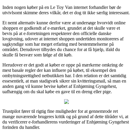
Inden nogen køber på en Le Toy Van internet forhandler bør de
utvivlsomt skimme deres vilkår, det er dog tit ikke særlig interessant.
Et nemt alternativ kunne derfor være at undersøge hvorvidt online
shoppen er godkendt af e-mærket, grundet at det skulle være et
bevis på at e-forretningen respekterer den officielle danske
lovgivning, udover at internet shoppen undertiden monitoreres af
sagkyndige som har meget erfaring med bestemmelserne på
området. Derudover tilbydes du chance for at få hjælp, ifald du
skulle få besvær som følge af dit køb.
Herudover er det godt at køber er oppe på mærkerne omkring de
mest basale regler der kan influere på købet, til eksempel den
ombytningsrettighed netbutikken har. I den relation er det samtidig
essesentielt, at man stadigvæk sikrer sin kvitteringsmail, så man en
anden gang vil kunne bevise købet af Enhjørning Gyngehest,
uafhængig om du skal købe en gave til en dreng eller pige.
Trustpilot fører til rigtig fine muligheder for at gennemrode ret
mange nuværende brugeres kritik og på grund af dette tilråder vi, at
du verificerer e-forhandlerens vurderinger af Enhjørning Gyngehest
forinden du handler.