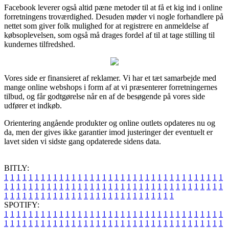
Facebook leverer også altid pæne metoder til at få et kig ind i online
forretningens troværdighed. Desuden møder vi nogle forhandlere på
nettet som giver folk mulighed for at registrere en anmeldelse af
købsoplevelsen, som også må drages fordel af til at tage stilling til
kundernes tilfredshed.
Vores side er finansieret af reklamer. Vi har et tæt samarbejde med
mange online webshops i form af at vi præsenterer forretningernes
tilbud, og får godtgørelse når en af de besøgende på vores side
udfører et indkøb.
Orientering angående produkter og online outlets opdateres nu og
da, men der gives ikke garantier imod justeringer der eventuelt er
lavet siden vi sidste gang opdaterede sidens data.
BITLY:
1
1
1
1
1
1
1
1
1
1
1
1
1
1
1
1
1
1
1
1
1
1
1
1
1
1
1
1
1
1
1
1
1
1
1
1
1
1
1
1
1
1
1
1
1
1
1
1
1
1
1
1
1
1
1
1
1
1
1
1
1
1
1
1
1
1
1
1
1
1
1
1
1
1
1
1
1
1
1
1
1
1
1
1
1
1
1
1
1
1
1
1
1
1
1
1
1
1
1
1
SPOTIFY:
1
1
1
1
1
1
1
1
1
1
1
1
1
1
1
1
1
1
1
1
1
1
1
1
1
1
1
1
1
1
1
1
1
1
1
1
1
1
1
1
1
1
1
1
1
1
1
1
1
1
1
1
1
1
1
1
1
1
1
1
1
1
1
1
1
1
1
1
1
1
1
1