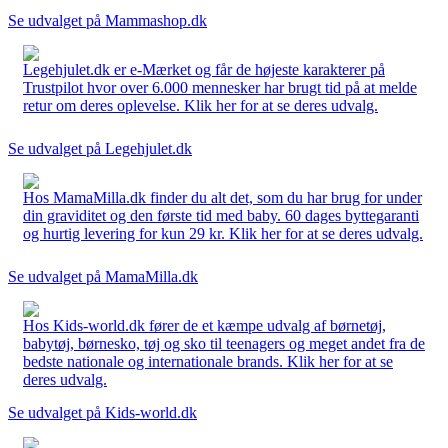
Se udvalget på Mammashop.dk
Legehjulet.dk er e-Mærket og får de højeste karakterer på
Trustpilot hvor over 6.000 mennesker har brugt tid på at melde
retur om deres oplevelse. Klik her for at se deres udvalg.
Se udvalget på Legehjulet.dk
Hos MamaMilla.dk finder du alt det, som du har brug for under
din graviditet og den første tid med baby. 60 dages byttegaranti
og hurtig levering for kun 29 kr. Klik her for at se deres udvalg.
Se udvalget på MamaMilla.dk
Hos Kids-world.dk fører de et kæmpe udvalg af børnetøj,
babytøj, børnesko, tøj og sko til teenagers og meget andet fra de
bedste nationale og internationale brands. Klik her for at se
deres udvalg.
Se udvalget på Kids-world.dk