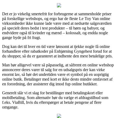
Det er jo virkelig smertefrit for forbrugerne at sammenholde priser
på forskellige webshops, og ergo har de fleste Le Toy Van online
virksomheder ikke kunne lade være med at nedsætte salgsværdien
på specielt deres bedst i test produkter – til børn og babyer, og
endvidere også til kvinder og mænd – kolossalt, og endda nogle
gange byde på fri fragt.
Dog kan det til hver en tid være lønsomt at tjekke nogle få online
forhandlere efter rabatkoder på Enhjørning Gyngehest forud for at
du shopper, så du er garanteret at indhente den mest betalelige pris.
Man bør alligevel være så påpasselig, at såfremt en online webshop
annoncerer deres varer til salg for en udsalgspris der kan virke
enormt lav, så bør det undertiden være et symbol på en uoprigtig
online butik. Betalinger med kort er ikke desto mindre omfavnet af
en forordning, der assisterer dig imod fup online butikker.
Generelt slår vi et slag for bestillinger med betalingskort eller
mobilbetaling. Som alternativ bør du vælge et afdragstilbud som
f.eks. ViaBill, hvis du efterspørger at betale pengene af flere
omgange.