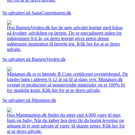
Se udvalget på SagaCopenhagen.dk
Hos BarnetsVerden.dk har de nøje udvalgt legetøj med fokus
på kvalitet, udvikling og læring. De er specialiseret inden for
målgruppen 0-6 år, og deres legetøj giver netop denne
målgruppe inspiration til lærerig leg. Klik her for at se deres
udvalg.
Se udvalget på BarnetsVerden.dk
Miniature.dk er et førende B Corp certificeret overtøjsbrand. De
klæder børn i alderen 0-12 år på til al slags vejr. Miniature.dk
overtøj er produceret af genanvendte materialer og er 100% fri
for skadelig kemi. Klik her for at se deres udvalg.
Se udvalget på Miniature.dk
Hos Mammashop.dk finder du mere end 4.000 varer til mor,
barn og baby. Når du køber hos dem får du hurtig levering og
adgang til et stort udvalg af varer, til skarpe priser. Klik her for
at se deres udvalg.