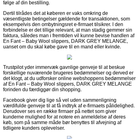
følge af din bestilling.
Dertil tilrådes det at køberen er vaks omkring de
væsentligste betingelser gældende for transaktionen, som
eksempelvis den ombytningsret e-firmaet tilsikrer. I den
forbindelse er det tillige relevant, at man stadig gemmer sin
faktura, således man i fremtiden vil kunne bevise handlen af
En Fant – Baby Wool slippers, DARK GREY MELANGE,
uanset om du skal købe gave til en mand eller kvinde.
Trustpilot yder immervæk gavnlige genveje til at beskue
forskellige nuværende brugeres bedømmelser og derved er
det klogt, at du udforsker online webshoppens bedømmelser
af En Fant – Baby Wool slippers, DARK GREY MELANGE
forinden du færdiggør din shopping.
Facebook giver dig lige så vel uden sammenligning
værdifulde genveje til at få indtryk af e-firmaets pålidelighed.
Derudover ses en række firmaer på nettet som giver
kunderne mulighed for at notere en anmeldelse af deres
køb, som på samme måde bør benyttes til afvejning af
tidligere kunders oplevelser.