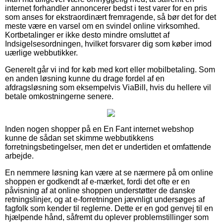
internet forhandler annoncerer bedst i test varer for en pris
som anses for ekstraordinært fremragende, så bør det for det
meste være en varsel om en svindel online virksomhed.
Kortbetalinger er ikke desto mindre omsluttet af
Indsigelsesordningen, hvilket forsvarer dig som køber imod
uærlige webbutikker.
Generelt går vi ind for køb med kort eller mobilbetaling. Som
en anden løsning kunne du drage fordel af en
afdragsløsning som eksempelvis ViaBill, hvis du hellere vil
betale omkostningerne senere.
Inden nogen shopper på en En Fant internet webshop
kunne de sådan set skimme webbutikkens
forretningsbetingelser, men det er undertiden et omfattende
arbejde.
En nemmere løsning kan være at se nærmere på om online
shoppen er godkendt af e-mærket, fordi det ofte er en
påvisning af at online shoppen understøtter de danske
retningslinjer, og at e-forretningen jævnligt undersøges af
fagfolk som kender til reglerne. Dette er en god genvej til en
hjælpende hånd, såfremt du oplever problemstillinger som