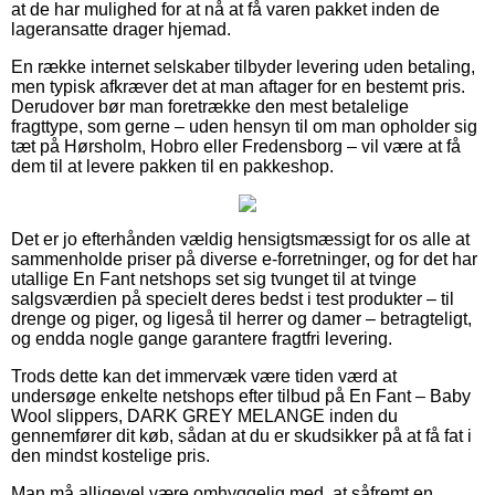
at de har mulighed for at nå at få varen pakket inden de
lageransatte drager hjemad.
En række internet selskaber tilbyder levering uden betaling,
men typisk afkræver det at man aftager for en bestemt pris.
Derudover bør man foretrække den mest betalelige
fragttype, som gerne – uden hensyn til om man opholder sig
tæt på Hørsholm, Hobro eller Fredensborg – vil være at få
dem til at levere pakken til en pakkeshop.
Det er jo efterhånden vældig hensigtsmæssigt for os alle at
sammenholde priser på diverse e-forretninger, og for det har
utallige En Fant netshops set sig tvunget til at tvinge
salgsværdien på specielt deres bedst i test produkter – til
drenge og piger, og ligeså til herrer og damer – betragteligt,
og endda nogle gange garantere fragtfri levering.
Trods dette kan det immervæk være tiden værd at
undersøge enkelte netshops efter tilbud på En Fant – Baby
Wool slippers, DARK GREY MELANGE inden du
gennemfører dit køb, sådan at du er skudsikker på at få fat i
den mindst kostelige pris.
Man må alligevel være omhyggelig med, at såfremt en