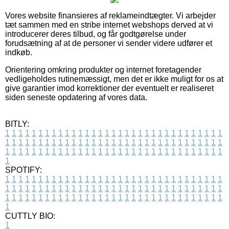
Vores website finansieres af reklameindtægter. Vi arbejder
tæt sammen med en stribe internet webshops derved at vi
introducerer deres tilbud, og får godtgørelse under
forudsætning af at de personer vi sender videre udfører et
indkøb.
Orientering omkring produkter og internet foretagender
vedligeholdes rutinemæssigt, men det er ikke muligt for os at
give garantier imod korrektioner der eventuelt er realiseret
siden seneste opdatering af vores data.
BITLY:
1
1
1
1
1
1
1
1
1
1
1
1
1
1
1
1
1
1
1
1
1
1
1
1
1
1
1
1
1
1
1
1
1
1
1
1
1
1
1
1
1
1
1
1
1
1
1
1
1
1
1
1
1
1
1
1
1
1
1
1
1
1
1
1
1
1
1
1
1
1
1
1
1
1
1
1
1
1
1
1
1
1
1
1
1
1
1
1
1
1
1
1
1
1
1
1
1
1
1
1
SPOTIFY:
1
1
1
1
1
1
1
1
1
1
1
1
1
1
1
1
1
1
1
1
1
1
1
1
1
1
1
1
1
1
1
1
1
1
1
1
1
1
1
1
1
1
1
1
1
1
1
1
1
1
1
1
1
1
1
1
1
1
1
1
1
1
1
1
1
1
1
1
1
1
1
1
1
1
1
1
1
1
1
1
1
1
1
1
1
1
1
1
1
1
1
1
1
1
1
1
1
1
1
1
CUTTLY BIO:
1