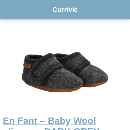
Currivie
En Fant – Baby Wool