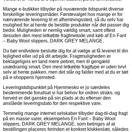
Mange e-butikker tilbyder på nuværende tidspunkt diverse
forskellige leveringsmåder. Førstevalget hos mange er for
nærværende levering til et afhentningssted, så du selv har
mulighed for at hente de bestilte produkter når det passer dig
bedst. Muligheden er nemlig vældig smart, samt oftest
desuden den mest letkøbte fragtmetode ved køb af En Fant
– Baby Wool slippers, DARK GREY MELANGE.
Du bør endvidere beslutte dig for at vælge at få leveret til din
lejlighed eller ud på dit arbejde. Fragtmuligheden er
beklageligvis en tand mere pebret, men til gengæld
usædvanlig smart. Den mest letkøbte fragttype er uden tvivl
selv at hente pakken, men det står og falder med at du er tæt
på e-shoppens hjemsted.
Leveringstidspunktet på Hjemmesko er jo særdeles
bestemmende forudsat vi har behov for ordren straks, og
herved er det ganske på sin plads at du efterser den
anslåede leveringsdato for den respektive vare.
Temmelig mange internet selskaber tilbyder dag-til-dag fragt
på en masse varer, eksempelvis En Fant – Baby Wool
slippers, DARK GREY MELANGE, som betinges af at
bestillingen placeres forinden et konkret klokkeslæt, således