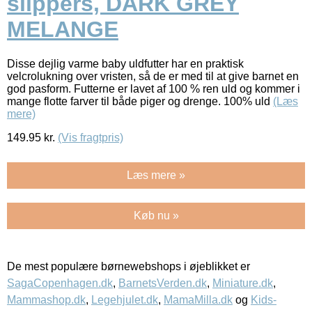
slippers, DARK GREY
MELANGE
Disse dejlig varme baby uldfutter har en praktisk
velcrolukning over vristen, så de er med til at give barnet en
god pasform. Futterne er lavet af 100 % ren uld og kommer i
mange flotte farver til både piger og drenge. 100% uld
(Læs
mere)
149.95
kr.
(Vis fragtpris)
Læs mere »
Køb nu »
De mest populære børnewebshops i øjeblikket er
SagaCopenhagen.dk
,
BarnetsVerden.dk
,
Miniature.dk
,
Mammashop.dk
,
Legehjulet.dk
,
MamaMilla.dk
og
Kids-