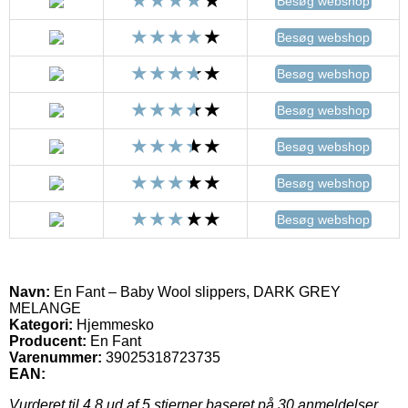
Besøg webshop
Besøg webshop
Besøg webshop
Besøg webshop
Besøg webshop
Besøg webshop
Besøg webshop
Navn:
En Fant – Baby Wool slippers, DARK GREY
MELANGE
Kategori:
Hjemmesko
Producent:
En Fant
Varenummer:
39025318723735
EAN:
Vurderet til
4.8
ud af 5 stjerner baseret på
30
anmeldelser