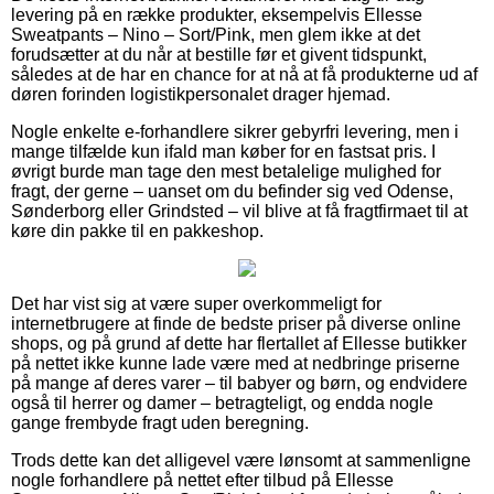
levering på en række produkter, eksempelvis Ellesse
Sweatpants – Nino – Sort/Pink, men glem ikke at det
forudsætter at du når at bestille før et givent tidspunkt,
således at de har en chance for at nå at få produkterne ud af
døren forinden logistikpersonalet drager hjemad.
Nogle enkelte e-forhandlere sikrer gebyrfri levering, men i
mange tilfælde kun ifald man køber for en fastsat pris. I
øvrigt burde man tage den mest betalelige mulighed for
fragt, der gerne – uanset om du befinder sig ved Odense,
Sønderborg eller Grindsted – vil blive at få fragtfirmaet til at
køre din pakke til en pakkeshop.
Det har vist sig at være super overkommeligt for
internetbrugere at finde de bedste priser på diverse online
shops, og på grund af dette har flertallet af Ellesse butikker
på nettet ikke kunne lade være med at nedbringe priserne
på mange af deres varer – til babyer og børn, og endvidere
også til herrer og damer – betragteligt, og endda nogle
gange frembyde fragt uden beregning.
Trods dette kan det alligevel være lønsomt at sammenligne
nogle forhandlere på nettet efter tilbud på Ellesse