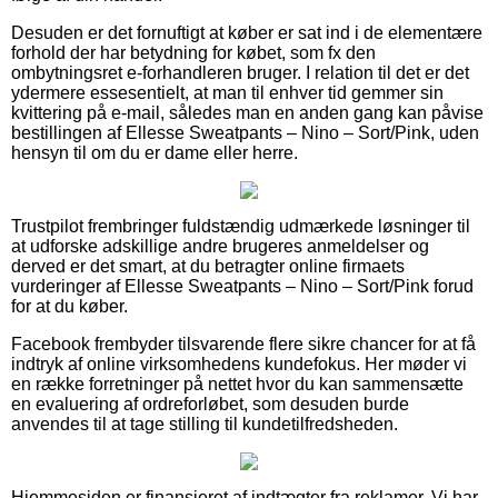
Desuden er det fornuftigt at køber er sat ind i de elementære
forhold der har betydning for købet, som fx den
ombytningsret e-forhandleren bruger. I relation til det er det
ydermere essesentielt, at man til enhver tid gemmer sin
kvittering på e-mail, således man en anden gang kan påvise
bestillingen af Ellesse Sweatpants – Nino – Sort/Pink, uden
hensyn til om du er dame eller herre.
Trustpilot frembringer fuldstændig udmærkede løsninger til
at udforske adskillige andre brugeres anmeldelser og
derved er det smart, at du betragter online firmaets
vurderinger af Ellesse Sweatpants – Nino – Sort/Pink forud
for at du køber.
Facebook frembyder tilsvarende flere sikre chancer for at få
indtryk af online virksomhedens kundefokus. Her møder vi
en række forretninger på nettet hvor du kan sammensætte
en evaluering af ordreforløbet, som desuden burde
anvendes til at tage stilling til kundetilfredsheden.
Hjemmesiden er finansieret af indtægter fra reklamer. Vi har