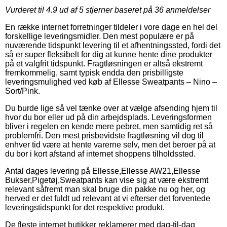
Vurderet til
4.9
ud af 5 stjerner baseret på
36
anmeldelser
En række internet forretninger tildeler i vore dage en hel del
forskellige leveringsmidler. Den mest populære er på
nuværende tidspunkt levering til et afhentningssted, fordi det
så er super fleksibelt for dig at kunne hente dine produkter
på et valgfrit tidspunkt. Fragtløsningen er altså ekstremt
fremkommelig, samt typisk endda den prisbilligste
leveringsmulighed ved køb af Ellesse Sweatpants – Nino –
Sort/Pink.
Du burde lige så vel tænke over at vælge afsending hjem til
hvor du bor eller ud på din arbejdsplads. Leveringsformen
bliver i regelen en kende mere pebret, men samtidig ret så
problemfri. Den mest prisbevidste fragtløsning vil dog til
enhver tid være at hente varerne selv, men det beroer på at
du bor i kort afstand af internet shoppens tilholdssted.
Antal dages levering på Ellesse,Ellesse AW21,Ellesse
Bukser,Pigetøj,Sweatpants kan vise sig at være ekstremt
relevant såfremt man skal bruge din pakke nu og her, og
herved er det fuldt ud relevant at vi efterser det forventede
leveringstidspunkt for det respektive produkt.
De fleste internet butikker reklamerer med dag-til-dag