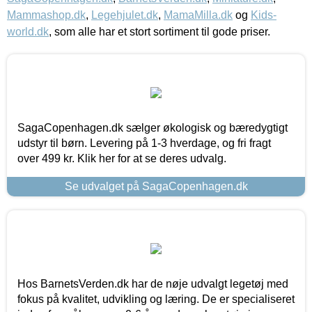
Mammashop.dk
,
Legehjulet.dk
,
MamaMilla.dk
og
Kids-
world.dk
, som alle har et stort sortiment til gode priser.
SagaCopenhagen.dk sælger økologisk og bæredygtigt
udstyr til børn. Levering på 1-3 hverdage, og fri fragt
over 499 kr. Klik her for at se deres udvalg.
Se udvalget på SagaCopenhagen.dk
Hos BarnetsVerden.dk har de nøje udvalgt legetøj med
fokus på kvalitet, udvikling og læring. De er specialiseret