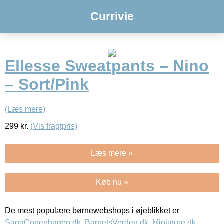
Currivie
Ellesse Sweatpants – Nino
– Sort/Pink
(Læs mere)
299
kr.
(Vis fragtpris)
Læs mere »
Køb nu »
De mest populære børnewebshops i øjeblikket er
SagaCopenhagen.dk
,
BarnetsVerden.dk
,
Miniature.dk
,