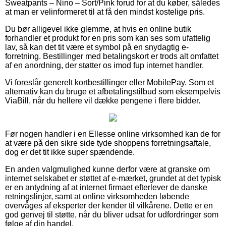
Sweatpants – Nino – Sort/Pink forud for at du køber, således
at man er velinformeret til at få den mindst kostelige pris.
Du bør alligevel ikke glemme, at hvis en online butik
forhandler et produkt for en pris som kan ses som ufattelig
lav, så kan det tit være et symbol på en snydagtig e-
forretning. Bestillinger med betalingskort er trods alt omfattet
af en anordning, der støtter os imod fup internet handler.
Vi foreslår generelt kortbestillinger eller MobilePay. Som et
alternativ kan du bruge et afbetalingstilbud som eksempelvis
ViaBill, når du hellere vil dække pengene i flere bidder.
Før nogen handler i en Ellesse online virksomhed kan de for
at være på den sikre side tyde shoppens forretningsaftale,
dog er det tit ikke super spændende.
En anden valgmulighed kunne derfor være at granske om
internet selskabet er støttet af e-mærket, grundet at det typisk
er en antydning af at internet firmaet efterlever de danske
retningslinjer, samt at online virksomheden løbende
overvåges af eksperter der kender til vilkårene. Dette er en
god genvej til støtte, når du bliver udsat for udfordringer som
følge af din handel.