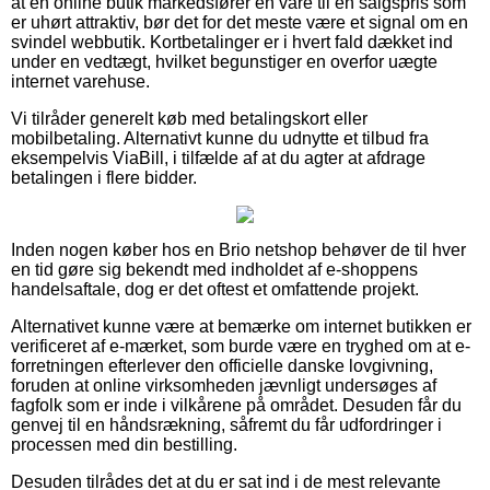
at en online butik markedsfører en vare til en salgspris som
er uhørt attraktiv, bør det for det meste være et signal om en
svindel webbutik. Kortbetalinger er i hvert fald dækket ind
under en vedtægt, hvilket begunstiger en overfor uægte
internet varehuse.
Vi tilråder generelt køb med betalingskort eller
mobilbetaling. Alternativt kunne du udnytte et tilbud fra
eksempelvis ViaBill, i tilfælde af at du agter at afdrage
betalingen i flere bidder.
Inden nogen køber hos en Brio netshop behøver de til hver
en tid gøre sig bekendt med indholdet af e-shoppens
handelsaftale, dog er det oftest et omfattende projekt.
Alternativet kunne være at bemærke om internet butikken er
verificeret af e-mærket, som burde være en tryghed om at e-
forretningen efterlever den officielle danske lovgivning,
foruden at online virksomheden jævnligt undersøges af
fagfolk som er inde i vilkårene på området. Desuden får du
genvej til en håndsrækning, såfremt du får udfordringer i
processen med din bestilling.
Desuden tilrådes det at du er sat ind i de mest relevante