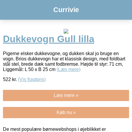
Currivie
Dukkevogn Gull lilla
Pigerne elsker dukkevogne, og dukken skal jo bruge en
vogn. Brios dukkevogn har et klassisk design, med foldbart
stål stel, brede dæk samt fodbremse. Højde til styr: 71 cm,
Liggemål: L 50 x B 25 cm
(Læs mere)
522
kr.
(Vis fragtpris)
Læs mere »
Køb nu »
De mest populære børnewebshops i øjeblikket er