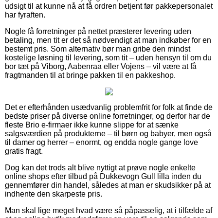
udsigt til at kunne nå at få ordren betjent før pakkepersonalet
har fyraften.
Nogle få forretninger på nettet præsterer levering uden
betaling, men tit er det så nødvendigt at man indkøber for en
bestemt pris. Som alternativ bør man gribe den mindst
kostelige løsning til levering, som tit – uden hensyn til om du
bor tæt på Viborg, Aabenraa eller Vojens – vil være at få
fragtmanden til at bringe pakken til en pakkeshop.
Det er efterhånden usædvanlig problemfrit for folk at finde de
bedste priser på diverse online forretninger, og derfor har de
fleste Brio e-firmaer ikke kunne slippe for at sænke
salgsværdien på produkterne – til børn og babyer, men også
til damer og herrer – enormt, og endda nogle gange love
gratis fragt.
Dog kan det trods alt blive nyttigt at prøve nogle enkelte
online shops efter tilbud på Dukkevogn Gull lilla inden du
gennemfører din handel, således at man er skudsikker på at
indhente den skarpeste pris.
Man skal lige meget hvad være så påpasselig, at i tilfælde af