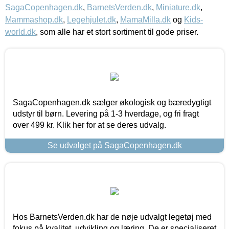
SagaCopenhagen.dk
,
BarnetsVerden.dk
,
Miniature.dk
,
Mammashop.dk
,
Legehjulet.dk
,
MamaMilla.dk
og
Kids-
world.dk
, som alle har et stort sortiment til gode priser.
SagaCopenhagen.dk sælger økologisk og bæredygtigt
udstyr til børn. Levering på 1-3 hverdage, og fri fragt
over 499 kr. Klik her for at se deres udvalg.
Se udvalget på SagaCopenhagen.dk
Hos BarnetsVerden.dk har de nøje udvalgt legetøj med
fokus på kvalitet, udvikling og læring. De er specialiseret