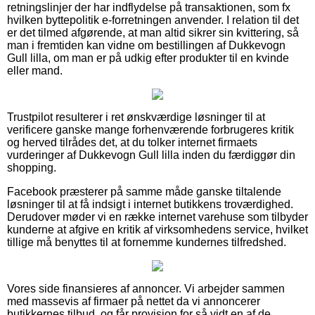
retningslinjer der har indflydelse på transaktionen, som fx
hvilken byttepolitik e-forretningen anvender. I relation til det
er det tilmed afgørende, at man altid sikrer sin kvittering, så
man i fremtiden kan vidne om bestillingen af Dukkevogn
Gull lilla, om man er på udkig efter produkter til en kvinde
eller mand.
Trustpilot resulterer i ret ønskværdige løsninger til at
verificere ganske mange forhenværende forbrugeres kritik
og herved tilrådes det, at du tolker internet firmaets
vurderinger af Dukkevogn Gull lilla inden du færdiggør din
shopping.
Facebook præsterer på samme måde ganske tiltalende
løsninger til at få indsigt i internet butikkens troværdighed.
Derudover møder vi en række internet varehuse som tilbyder
kunderne at afgive en kritik af virksomhedens service, hvilket
tillige må benyttes til at fornemme kundernes tilfredshed.
Vores side finansieres af annoncer. Vi arbejder sammen
med massevis af firmaer på nettet da vi annoncerer
butikkernes tilbud, og får provision for så vidt en af de