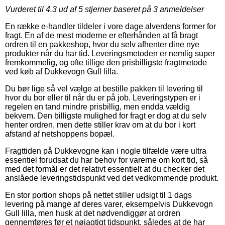
Vurderet til
4.3
ud af 5 stjerner baseret på
3
anmeldelser
En række e-handler tildeler i vore dage alverdens former for
fragt. En af de mest moderne er efterhånden at få bragt
ordren til en pakkeshop, hvor du selv afhenter dine nye
produkter når du har tid. Leveringsmetoden er nemlig super
fremkommelig, og ofte tillige den prisbilligste fragtmetode
ved køb af Dukkevogn Gull lilla.
Du bør lige så vel vælge at bestille pakken til levering til
hvor du bor eller til når du er på job. Leveringstypen er i
regelen en tand mindre prisbillig, men endda vældig
bekvem. Den billigste mulighed for fragt er dog at du selv
henter ordren, men dette stiller krav om at du bor i kort
afstand af netshoppens bopæl.
Fragttiden på Dukkevogne kan i nogle tilfælde være ultra
essentiel forudsat du har behov for varerne om kort tid, så
med det formål er det relativt essentielt at du checker det
anslåede leveringstidspunkt ved det vedkommende produkt.
En stor portion shops på nettet stiller udsigt til 1 dags
levering på mange af deres varer, eksempelvis Dukkevogn
Gull lilla, men husk at det nødvendiggør at ordren
gennemføres før et nøjagtigt tidspunkt, således at de har