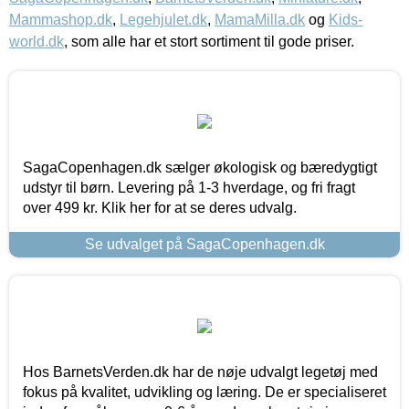
Mammashop.dk
,
Legehjulet.dk
,
MamaMilla.dk
og
Kids-
world.dk
, som alle har et stort sortiment til gode priser.
SagaCopenhagen.dk sælger økologisk og bæredygtigt
udstyr til børn. Levering på 1-3 hverdage, og fri fragt
over 499 kr. Klik her for at se deres udvalg.
Se udvalget på SagaCopenhagen.dk
Hos BarnetsVerden.dk har de nøje udvalgt legetøj med
fokus på kvalitet, udvikling og læring. De er specialiseret