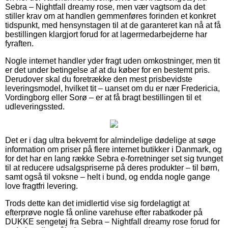
Sebra – Nightfall dreamy rose, men vær vagtsom da det
stiller krav om at handlen gemmenføres forinden et konkret
tidspunkt, med hensynstagen til at de garanteret kan nå at få
bestillingen klargjort forud for at lagermedarbejderne har
fyraften.
Nogle internet handler yder fragt uden omkostninger, men tit
er det under betingelse af at du køber for en bestemt pris.
Derudover skal du foretrække den mest prisbevidste
leveringsmodel, hvilket tit – uanset om du er nær Fredericia,
Vordingborg eller Sorø – er at få bragt bestillingen til et
udleveringssted.
Det er i dag ultra bekvemt for almindelige dødelige at søge
information om priser på flere internet butikker i Danmark, og
for det har en lang række Sebra e-forretninger set sig tvunget
til at reducere udsalgspriserne på deres produkter – til børn,
samt også til voksne – helt i bund, og endda nogle gange
love fragtfri levering.
Trods dette kan det imidlertid vise sig fordelagtigt at
efterprøve nogle få online varehuse efter rabatkoder på
DUKKE sengetøj fra Sebra – Nightfall dreamy rose forud for