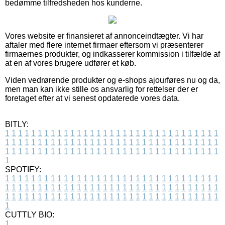
bedømme tilfredsheden hos kunderne.
Vores website er finansieret af annonceindtægter. Vi har
aftaler med flere internet firmaer eftersom vi præsenterer
firmaernes produkter, og indkasserer kommission i tilfælde af
at en af vores brugere udfører et køb.
Viden vedrørende produkter og e-shops ajourføres nu og da,
men man kan ikke stille os ansvarlig for rettelser der er
foretaget efter at vi senest opdaterede vores data.
BITLY:
1
1
1
1
1
1
1
1
1
1
1
1
1
1
1
1
1
1
1
1
1
1
1
1
1
1
1
1
1
1
1
1
1
1
1
1
1
1
1
1
1
1
1
1
1
1
1
1
1
1
1
1
1
1
1
1
1
1
1
1
1
1
1
1
1
1
1
1
1
1
1
1
1
1
1
1
1
1
1
1
1
1
1
1
1
1
1
1
1
1
1
1
1
1
1
1
1
1
1
1
SPOTIFY:
1
1
1
1
1
1
1
1
1
1
1
1
1
1
1
1
1
1
1
1
1
1
1
1
1
1
1
1
1
1
1
1
1
1
1
1
1
1
1
1
1
1
1
1
1
1
1
1
1
1
1
1
1
1
1
1
1
1
1
1
1
1
1
1
1
1
1
1
1
1
1
1
1
1
1
1
1
1
1
1
1
1
1
1
1
1
1
1
1
1
1
1
1
1
1
1
1
1
1
1
CUTTLY BIO:
1