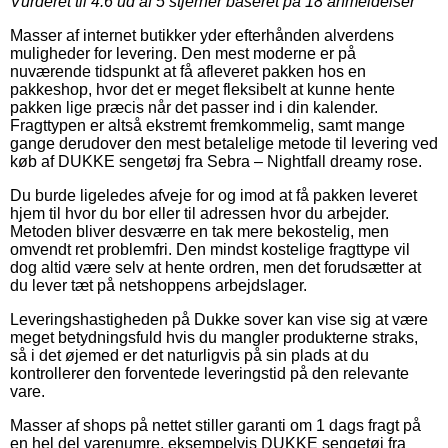
Vurderet til
4.6
ud af 5 stjerner baseret på
18
anmeldelser
Masser af internet butikker yder efterhånden alverdens
muligheder for levering. Den mest moderne er på
nuværende tidspunkt at få afleveret pakken hos en
pakkeshop, hvor det er meget fleksibelt at kunne hente
pakken lige præcis når det passer ind i din kalender.
Fragttypen er altså ekstremt fremkommelig, samt mange
gange derudover den mest betalelige metode til levering ved
køb af DUKKE sengetøj fra Sebra – Nightfall dreamy rose.
Du burde ligeledes afveje for og imod at få pakken leveret
hjem til hvor du bor eller til adressen hvor du arbejder.
Metoden bliver desværre en tak mere bekostelig, men
omvendt ret problemfri. Den mindst kostelige fragttype vil
dog altid være selv at hente ordren, men det forudsætter at
du lever tæt på netshoppens arbejdslager.
Leveringshastigheden på Dukke sover kan vise sig at være
meget betydningsfuld hvis du mangler produkterne straks,
så i det øjemed er det naturligvis på sin plads at du
kontrollerer den forventede leveringstid på den relevante
vare.
Masser af shops på nettet stiller garanti om 1 dags fragt på
en hel del varenumre, eksempelvis DUKKE sengetøj fra