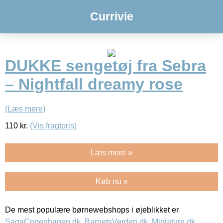
Currivie
DUKKE sengetøj fra Sebra
– Nightfall dreamy rose
(Læs mere)
110
kr.
(Vis fragtpris)
Læs mere »
Køb nu »
De mest populære børnewebshops i øjeblikket er
SagaCopenhagen.dk
,
BarnetsVerden.dk
,
Miniature.dk
,