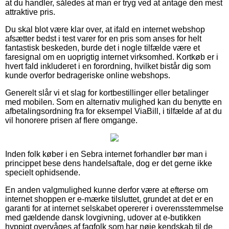
at du handler, således at man er tryg ved at antage den mest
attraktive pris.
Du skal blot være klar over, at ifald en internet webshop
afsætter bedst i test varer for en pris som anses for helt
fantastisk beskeden, burde det i nogle tilfælde være et
faresignal om en uoprigtig internet virksomhed. Kortkøb er i
hvert fald inkluderet i en forordning, hvilket bistår dig som
kunde overfor bedrageriske online webshops.
Generelt slår vi et slag for kortbestillinger eller betalinger
med mobilen. Som en alternativ mulighed kan du benytte en
afbetalingsordning fra for eksempel ViaBill, i tilfælde af at du
vil honorere prisen af flere omgange.
Inden folk køber i en Sebra internet forhandler bør man i
princippet bese dens handelsaftale, dog er det gerne ikke
specielt ophidsende.
En anden valgmulighed kunne derfor være at efterse om
internet shoppen er e-mærke tilsluttet, grundet at det er en
garanti for at internet selskabet opererer i overensstemmelse
med gældende dansk lovgivning, udover at e-butikken
hyppigt overvåges af fagfolk som har nøje kendskab til de