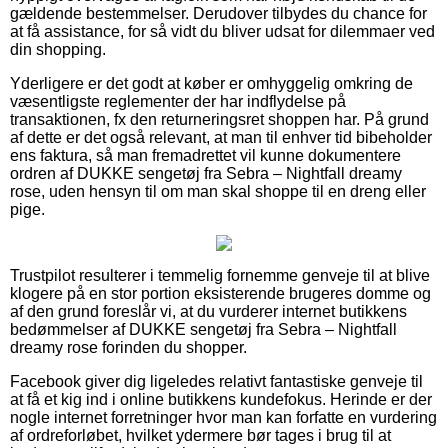
gældende bestemmelser. Derudover tilbydes du chance for
at få assistance, for så vidt du bliver udsat for dilemmaer ved
din shopping.
Yderligere er det godt at køber er omhyggelig omkring de
væsentligste reglementer der har indflydelse på
transaktionen, fx den returneringsret shoppen har. På grund
af dette er det også relevant, at man til enhver tid bibeholder
ens faktura, så man fremadrettet vil kunne dokumentere
ordren af DUKKE sengetøj fra Sebra – Nightfall dreamy
rose, uden hensyn til om man skal shoppe til en dreng eller
pige.
Trustpilot resulterer i temmelig fornemme genveje til at blive
klogere på en stor portion eksisterende brugeres domme og
af den grund foreslår vi, at du vurderer internet butikkens
bedømmelser af DUKKE sengetøj fra Sebra – Nightfall
dreamy rose forinden du shopper.
Facebook giver dig ligeledes relativt fantastiske genveje til
at få et kig ind i online butikkens kundefokus. Herinde er der
nogle internet forretninger hvor man kan forfatte en vurdering
af ordreforløbet, hvilket ydermere bør tages i brug til at